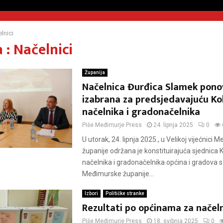
lnici
: Načelnici
Županija
Načelnica Đurđica Slamek pon
izabrana za predsjedavajuću Ko
načelnika i gradonačelnika
Piše
Međimurje Press
24. lipnja 2025
0
U utorak, 24. lipnja 2025., u Velikoj vijećnici
županije održana je konstituirajuća sjednica K
načelnika i gradonačelnika općina i gradova 
Međimurske županije...
Izbori
Političke stranke
Rezultati po općinama za načel
Piše
Međimurje Press
18. svibnja 2025
0