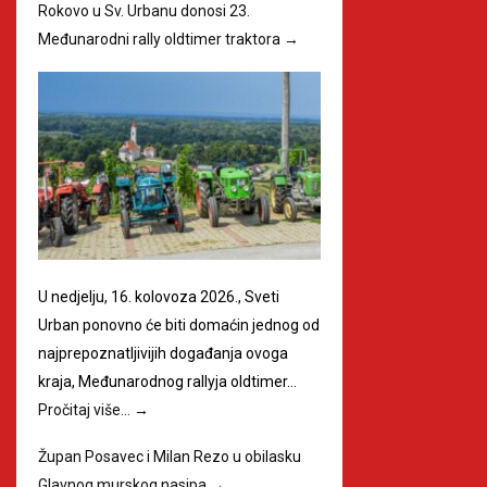
Rokovo u Sv. Urbanu donosi 23.
Međunarodni rally oldtimer traktora
→
U nedjelju, 16. kolovoza 2026., Sveti
Urban ponovno će biti domaćin jednog od
najprepoznatljivijih događanja ovoga
kraja, Međunarodnog rallyja oldtimer…
Pročitaj više…
→
Župan Posavec i Milan Rezo u obilasku
Glavnog murskog nasipa
→