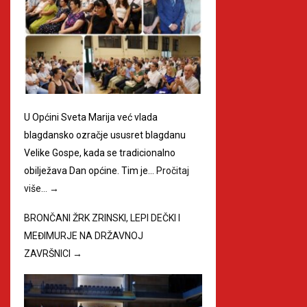
U Općini Sveta Marija već vlada
blagdansko ozračje ususret blagdanu
Velike Gospe, kada se tradicionalno
obilježava Dan općine. Tim je…
Pročitaj
više…
→
BRONČANI ŽRK ZRINSKI, LEPI DEČKI I
MEĐIMURJE NA DRŽAVNOJ
ZAVRŠNICI
→