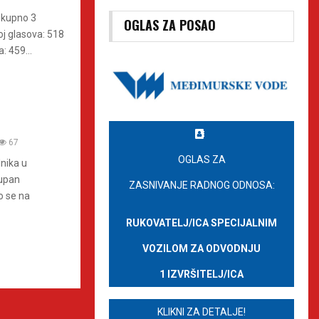
ukupno 3
OGLAS ZA POSAO
j glasova: 518
 459...
67
OGLAS ZA
lnika u
župan
ZASNIVANJE RADNOG ODNOSA:
o se na
RUKOVATELJ/ICA SPECIJALNIM
VOZILOM ZA ODVODNJU
1 IZVRŠITELJ/ICA
KLIKNI ZA DETALJE!