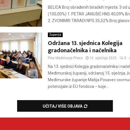
BELICA Broj obrađenih biračkih mjesta: 3 od 
(100,00%) 1. PETAR JANUŠIĆ HNS 40,09% Bro
2. ZVONIMIR TARADI NPS 35,52% Broj glasova:
Županija
Održana 13. sjednica Kolegija
gradonačelnika i načelnika
Piše
Međimurje Press
15. siječnja 2025
0
Na 13. sjednici Kolegija gradonačelnika i nače
Međimurskoj županiji, održanoj 15. siječnja, 
Međimurske županije Matija Posavec osvrnu
potencijale iz EU fondova – koje...
UČITAJ VIŠE OBJAVA