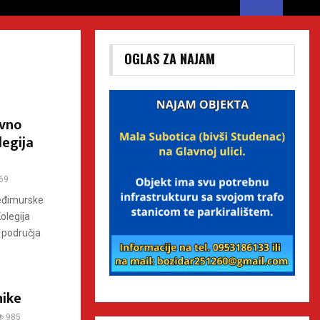
OGLAS ZA NAJAM
ovno
legija
69
 Međimurske
olegija
s područja
nike
985