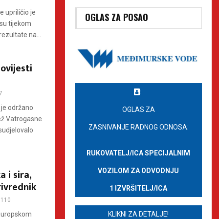
 upriličio je
OGLAS ZA POSAO
 su tijekom
ezultate na...
ovijesti
7
u je održano
OGLAS ZA
ež Vatrogasne
ZASNIVANJE RADNOG ODNOSA:
sudjelovalo
RUKOVATELJ/ICA SPECIJALNIM
VOZILOM ZA ODVODNJU
 i sira,
rivrednik
1 IZVRŠITELJ/ICA
110
KLIKNI ZA DETALJE!
u Europskom