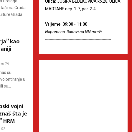
da Preloga
Ulica:
JOSIPA BEDEKOVIĆA kb.28, ULICA
ortašima Grada
MARTANE nep. 1-7, par. 2-4.
ulture Grada
Vrijeme: 09:00 - 11:00
Napomena: Radovi na NN mreži
ja” kao
--------------------------------------------------------
aniji
79
anas su
volontiranje u
i su...
pski vojni
znaš šta je
j” HRM
102