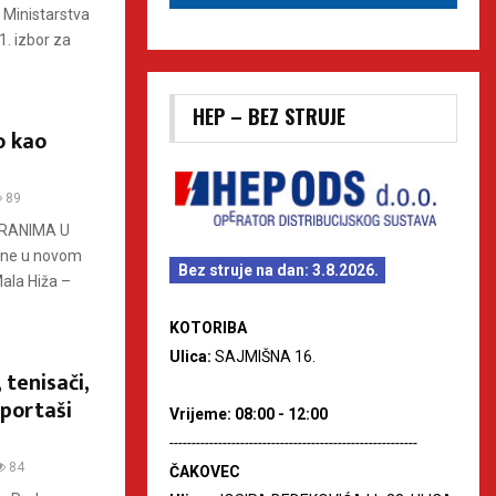
 Ministarstva
1. izbor za
HEP – BEZ STRUJE
o kao
89
RANIMA U
ane u novom
Bez struje na dan: 3.8.2026.
ala Hiža –
KOTORIBA
Ulica:
SAJMIŠNA 16.
tenisači,
sportaši
Vrijeme: 08:00 - 12:00
--------------------------------------------------------
84
ČAKOVEC