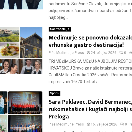
parlamentu Sunčane Glavak, Jutarnjeg lista i
poljoprivrede, šumarstva i ribarstva, održan 1
najboljeg...
Gastronomija
Međimurje se ponovno dokazal
vrhunska gastro destinacija!
Piše
Međimurje Press
24. ožujka 2026
0
TRI MEĐIMURSKA MEĐU NAJBOLJIM RESTO
HRVATSKOJ Bravo za naše istaknute restor
Gault&Millau Croatia 2026 vodiču: Restoran M
impresivnih 16/20 Terbotz...
Sport+
Sara Puklavec, David Bermanec, 
rukometašice i kuglači najbolji 
Preloga
Piše
Međimurje Press
16. veljače 2026
0