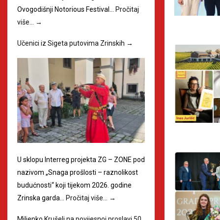
Ovogodišnji Notorious Festival…
Pročitaj
više…
→
Učenici iz Sigeta putovima Zrinskih
→
U sklopu Interreg projekta ZG – ZONE pod
nazivom „Snaga prošlosti – raznolikost
budućnosti“ koji tijekom 2026. godine
Zrinska garda…
Pročitaj više…
→
Miljenko Krušelj na povijesnoj proslavi 50