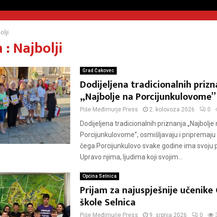
olji
: Najbolji
Grad Čakovec
Dodijeljena tradicionalnih prizn
„Najbolje na Porcijunkulovome”
Piše
Međimurje Press
2. kolovoza 2026
0
Dodijeljena tradicionalnih priznanja „Najbolje
Porcijunkulovome”, osmišljavaju i pripremaj
čega Porcijunkulovo svake godine ima svoju
Upravo njima, ljudima koji svojim...
Općina Selnica
Prijam za najuspješnije učenik
škole Selnica
Piše
Međimurje Press
9. srpnja 2026
0