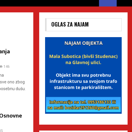
OGLAS ZA NAJAM
anja
146
 na
u sve ono zbog
 posebnu dušu.
e Osnovne
35