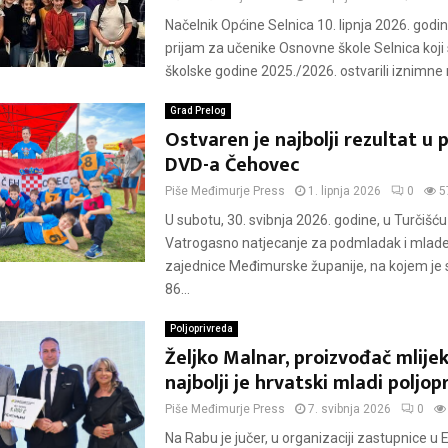
Načelnik Općine Selnica 10. lipnja 2026. godine
prijam za učenike Osnovne škole Selnica koji
školske godine 2025./2026. ostvarili iznimne r
Grad Prelog
Ostvaren je najbolji rezultat u p
DVD-a Čehovec
Piše
Međimurje Press
1. lipnja 2026
0
5
U subotu, 30. svibnja 2026. godine, u Turčišć
Vatrogasno natjecanje za podmladak i mlad
zajednice Međimurske županije, na kojem je 
86...
Poljoprivreda
Željko Malnar, proizvođač mlijeka
najbolji je hrvatski mladi poljop
Piše
Međimurje Press
7. svibnja 2026
0
Na Rabu je jučer, u organizaciji zastupnice 