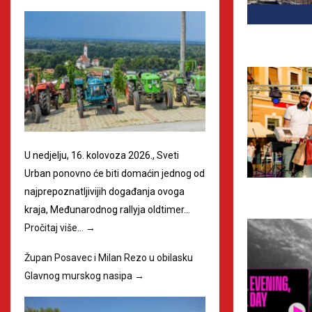
U nedjelju, 16. kolovoza 2026., Sveti
Urban ponovno će biti domaćin jednog od
najprepoznatljivijih događanja ovoga
kraja, Međunarodnog rallyja oldtimer…
Pročitaj više…
→
Župan Posavec i Milan Rezo u obilasku
Glavnog murskog nasipa
→