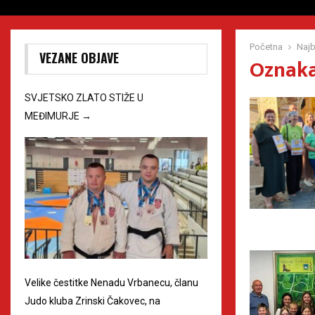
Početna
Najb
VEZANE OBJAVE
Oznaka 
SVJETSKO ZLATO STIŽE U
MEĐIMURJE
→
Velike čestitke Nenadu Vrbanecu, članu
Judo kluba Zrinski Čakovec, na