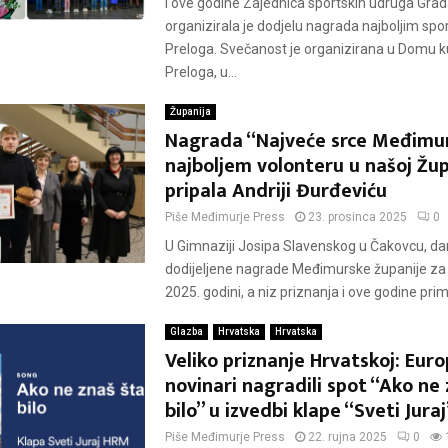
I ove godine Zajednica sportskih udruga Gra
organizirala je dodjelu nagrada najboljim sp
Preloga. Svečanost je organizirana u Domu k
Preloga, u...
Županija
Nagrada “Najveće srce Međimur
najboljem volonteru u našoj Žup
pripala Andriji Đurđeviću
Piše
Međimurje Press
23. prosinca 2025
0
U Gimnaziji Josipa Slavenskog u Čakovcu, d
dodijeljene nagrade Međimurske županije za 
2025. godini, a niz priznanja i ove godine primil
Glazba
Hrvatska
Hrvatska
Veliko priznanje Hrvatskoj: Euro
novinari nagradili spot “Ako ne 
bilo” u izvedbi klape “Sveti Jura
Piše
Međimurje Press
22. rujna 2025
0