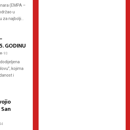
vinara (EMPA –
 održao u
 za najbolji...
–
5. GODINU
93
dodijeljena
ulovu”, kojima
edanost i
vojio
u San
44