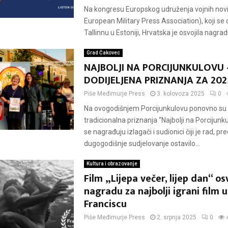
Na kongresu Europskog udruženja vojnih no
European Military Press Association), koji se
Tallinnu u Estoniji, Hrvatska je osvojila nagradu
Grad Čakovec
NAJBOLJI NA PORCIJUNKULOVU 
DODIJELJENA PRIZNANJA ZA 202
Piše
Međimurje Press
3. kolovoza 2025
0
Na ovogodišnjem Porcijunkulovu ponovno su 
tradicionalna priznanja “Najbolji na Porcijunk
se nagrađuju izlagači i sudionici čiji je rad, pr
dugogodišnje sudjelovanje ostavilo...
Kultura i obrazovanje
Film „Lijepa večer, lijep dan“ os
nagradu za najbolji igrani film 
Franciscu
Piše
Međimurje Press
2. srpnja 2025
0