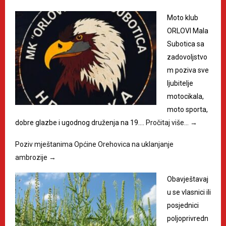
Moto klub
ORLOVI Mala
Subotica sa
zadovoljstvo
m poziva sve
ljubitelje
motocikala,
moto sporta,
dobre glazbe i ugodnog druženja na 19.…
Pročitaj više…
→
Poziv mještanima Općine Orehovica na uklanjanje
ambrozije
→
Obavještavaj
u se vlasnici ili
posjednici
poljoprivredn