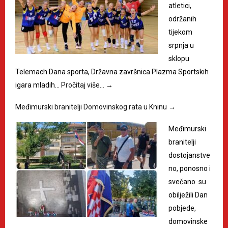
atletici,
održanih
tijekom
srpnja u
sklopu
Telemach Dana sporta, Državna završnica Plazma Sportskih
igara mladih…
Pročitaj više…
→
Međimurski branitelji Domovinskog rata u Kninu
→
Međimurski
branitelji
dostojanstve
no, ponosno i
svečano su
obilježili Dan
pobjede,
domovinske