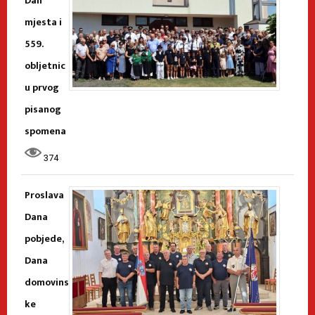
Dan
mjesta i
559.
obljetnic
u prvog
pisanog
spomena
374
Proslava
Dana
pobjede,
Dana
domovins
ke