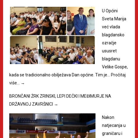
U Općini
Sveta Marija
već vlada
blagdansko
ozračje
ususret
blagdanu
Velike Gospe,
kada se tradicionalno obilježava Dan općine. Tim je…
Pročitaj
više…
→
BRONČANI ŽRK ZRINSKI, LEPI DEČKI I MEĐIMURJE NA
DRŽAVNOJ ZAVRŠNICI
→
Nakon
natjecanja u
graničaru i