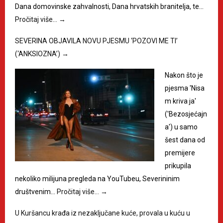
Dana domovinske zahvalnosti, Dana hrvatskih branitelja, te…
Pročitaj više…
→
SEVERINA OBJAVILA NOVU PJESMU ‘POZOVI ME TI’
(‘ANKSIOZNA’)
→
Nakon što je
pjesma 'Nisa
m kriva ja'
('Bezosjećajn
a') u samo
šest dana od
premijere
prikupila
nekoliko milijuna pregleda na YouTubeu, Severininim
društvenim…
Pročitaj više…
→
U Kuršancu krađa iz nezaključane kuće, provala u kuću u