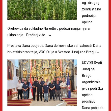
og i drugog
zemljišta na
području
općine
Orehovica da sukladno Naredbi o poduzimanju mjera
uklanjanja…
Pročitaj više…
→
Proslava Dana pobjede, Dana domovinske zahvalnosti, Dana
hrvatskih branitelja, VRO Oluja u Svetom Juraju na Bregu
→
UDVDR Sveti
Juraj na
Bregu
organizirala
je uz podršku
općine
proslavu
Dana pobjede