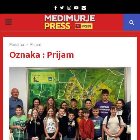
Facebook
Twitter
Instagram
Youtube
Email
PRIMARY
MENU
Početna
Prijam
Oznaka : Prijam