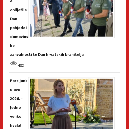
e
obilježila
Dan
pobjede i
domovins
ke
zahvalnosti te Dan hrvatskih branitelja
402
Porcijunk
ulovo
2026. –
Jedno
veliko
hvala!