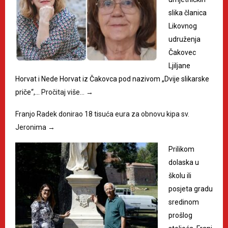
slika članica
Likovnog
udruženja
Čakovec
Ljiljane
Horvat i Nede Horvat iz Čakovca pod nazivom „Dvije slikarske
priče“,…
Pročitaj više…
→
Franjo Radek donirao 18 tisuća eura za obnovu kipa sv.
Jeronima
→
Prilikom
dolaska u
školu ili
posjeta gradu
sredinom
prošlog