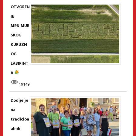
OTVOREN
JE
MEĐIMUR
SKOG
KURUZN
OG
LABIRINT
A
19149
Dodijelje
na
tradicion
alnih