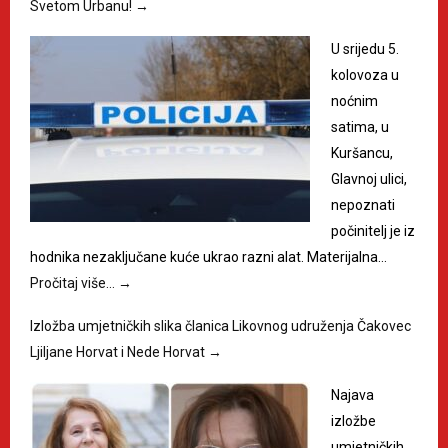
Svetom Urbanu!
→
U srijedu 5.
kolovoza u
noćnim
satima, u
Kuršancu,
Glavnoj ulici,
nepoznati
počinitelj je iz
hodnika nezaključane kuće ukrao razni alat. Materijalna…
Pročitaj više…
→
Izložba umjetničkih slika članica Likovnog udruženja Čakovec
Ljiljane Horvat i Nede Horvat
→
Najava
izložbe
umjetničkih