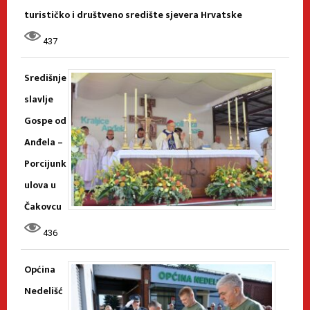
turističko i društveno središte sjevera Hrvatske
437
Središnje
slavlje
Gospe od
Anđela –
Porcijunk
ulova u
Čakovcu
436
Općina
Nedelišć