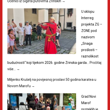
Učenici iz Sigeta putovima Zrinskih
→
U sklopu
Interreg
projekta ZG –
ZONE pod
nazivom
„Snaga
prošlosti –
raznolikost
budućnosti“ koji tijekom 2026. godine Zrinska garda…
Pročitaj
više…
→
Miljenko Krušelj na povijesnoj proslavi 50 godina karatea u
Novom Marofu
→
Grad Novi
Marof
proteklih je