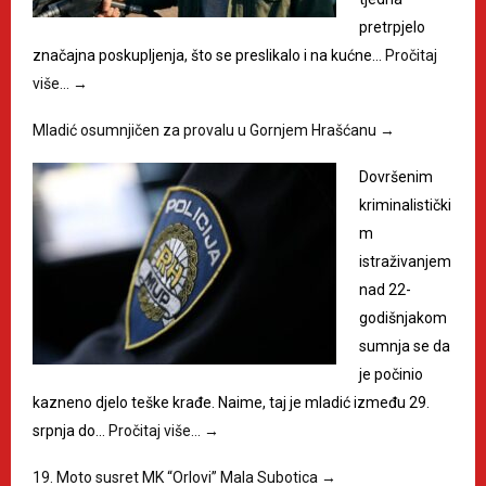
pretrpjelo
značajna poskupljenja, što se preslikalo i na kućne…
Pročitaj
više…
→
Mladić osumnjičen za provalu u Gornjem Hrašćanu
→
Dovršenim
kriminalistički
m
istraživanjem
nad 22-
godišnjakom
sumnja se da
je počinio
kazneno djelo teške krađe. Naime, taj je mladić između 29.
srpnja do…
Pročitaj više…
→
19. Moto susret MK “Orlovi” Mala Subotica
→