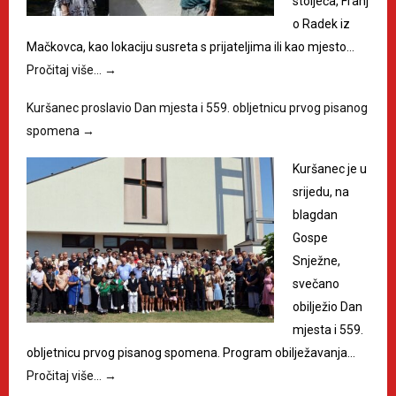
stoljeća, Franj
o Radek iz
Mačkovca, kao lokaciju susreta s prijateljima ili kao mjesto…
Pročitaj više…
→
Kuršanec proslavio Dan mjesta i 559. obljetnicu prvog pisanog
spomena
→
Kuršanec je u
srijedu, na
blagdan
Gospe
Snježne,
svečano
obilježio Dan
mjesta i 559.
obljetnicu prvog pisanog spomena. Program obilježavanja…
Pročitaj više…
→