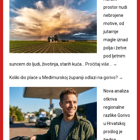
prostor nudi
nebrojene
motive, od
jutarnje
magle iznad
polja i žetve
pod ljetnim
suncem do ljudi, životinja, starih kuća…
Pročitaj više…
→
Koliki dio plaće u Međimurskoj županiji odlazi na gorivo?
→
Nova analiza
otkriva
regionalne
razlike Gorivo
u Hrvatskoj
prošlog je
tjedna