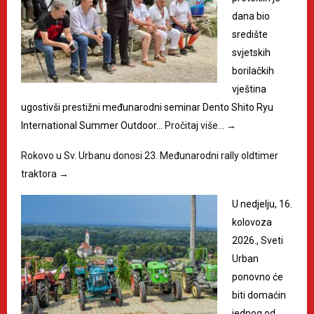
dana bio
središte
svjetskih
borilačkih
vještina
ugostivši prestižni međunarodni seminar Dento Shito Ryu
International Summer Outdoor…
Pročitaj više…
→
Rokovo u Sv. Urbanu donosi 23. Međunarodni rally oldtimer
traktora
→
U nedjelju, 16.
kolovoza
2026., Sveti
Urban
ponovno će
biti domaćin
jednog od