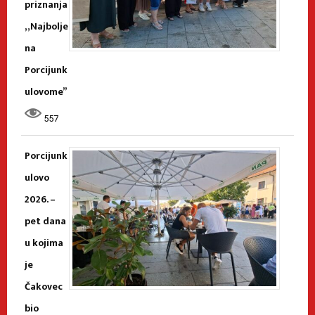
priznanja
„Najbolje
na
Porcijunk
ulovome”
557
Porcijunk
ulovo
2026. –
pet dana
u kojima
je
Čakovec
bio