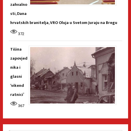
zahvalno
sti, Dana
hrvatskih branitelja, VRO Oluja u Svetom Juraju na Bregu
372
Tišina
zapovjed
nika i
glasni
‘vikend
ratnici’
367