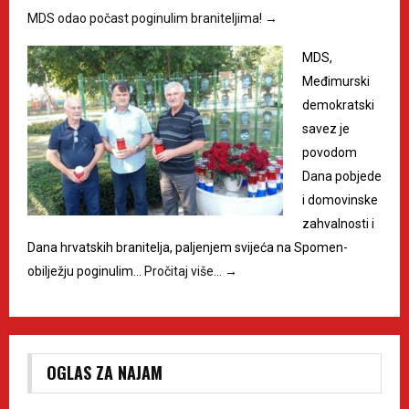
MDS odao počast poginulim braniteljima!
→
MDS,
Međimurski
demokratski
savez je
povodom
Dana pobjede
i domovinske
zahvalnosti i
Dana hrvatskih branitelja, paljenjem svijeća na Spomen-
obilježju poginulim…
Pročitaj više…
→
OGLAS ZA NAJAM