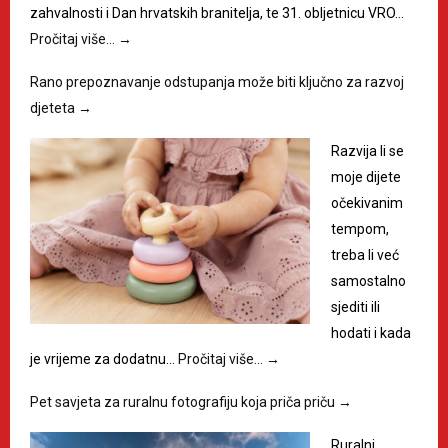
zahvalnosti i Dan hrvatskih branitelja, te 31. obljetnicu VRO…
Pročitaj više…
→
Rano prepoznavanje odstupanja može biti ključno za razvoj
djeteta
→
Razvija li se
moje dijete
očekivanim
tempom,
treba li već
samostalno
sjediti ili
hodati i kada
je vrijeme za dodatnu…
Pročitaj više…
→
Pet savjeta za ruralnu fotografiju koja priča priču
→
Ruralni