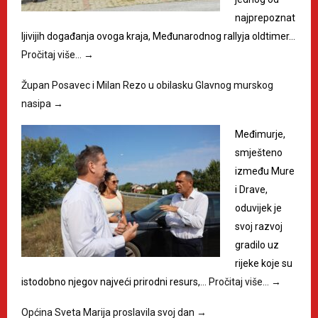
najprepoznat
ljivijih događanja ovoga kraja, Međunarodnog rallyja oldtimer…
Pročitaj više…
→
Župan Posavec i Milan Rezo u obilasku Glavnog murskog
nasipa
→
Međimurje,
smješteno
između Mure
i Drave,
oduvijek je
svoj razvoj
gradilo uz
rijeke koje su
istodobno njegov najveći prirodni resurs,…
Pročitaj više…
→
Općina Sveta Marija proslavila svoj dan
→