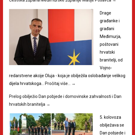
Čestitka župana Međimurske županije Matije Posavca
→
Drage
građanke i
građani
Međimurja,
poštovani
hrvatski
branitelji, od
Vojno-
redarstvene akcije Oluja - koja je obilježila oslobađanje velikog
dijela hrvatskoga…
Pročitaj više…
→
Prelog obilježio Dan pobjede i domovinske zahvalnosti i Dan
hrvatskih branitelja
→
5. kolovoza
obilježava se
Dan pobjede i