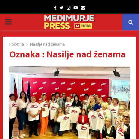
Facebook
Twitter
Instagram
Youtube
Email
PRIMARY
MENU
Početna
Nasilje nad ženama
Oznaka : Nasilje nad ženama