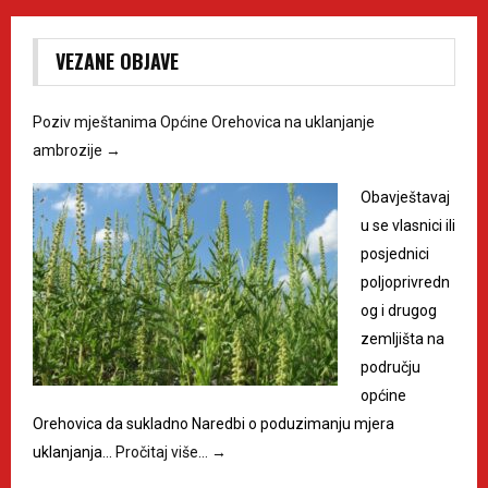
VEZANE OBJAVE
Poziv mještanima Općine Orehovica na uklanjanje
ambrozije
→
Obavještavaj
u se vlasnici ili
posjednici
poljoprivredn
og i drugog
zemljišta na
području
općine
Orehovica da sukladno Naredbi o poduzimanju mjera
uklanjanja…
Pročitaj više…
→