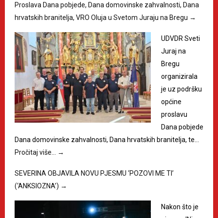
Proslava Dana pobjede, Dana domovinske zahvalnosti, Dana
hrvatskih branitelja, VRO Oluja u Svetom Juraju na Bregu
→
UDVDR Sveti
Juraj na
Bregu
organizirala
je uz podršku
općine
proslavu
Dana pobjede
Dana domovinske zahvalnosti, Dana hrvatskih branitelja, te…
Pročitaj više…
→
SEVERINA OBJAVILA NOVU PJESMU ‘POZOVI ME TI’
(‘ANKSIOZNA’)
→
Nakon što je