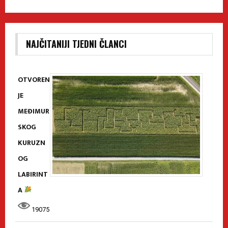
NAJČITANIJI TJEDNI ČLANCI
OTVOREN
JE
MEĐIMUR
SKOG
KURUZN
OG
LABIRINT
A
19075