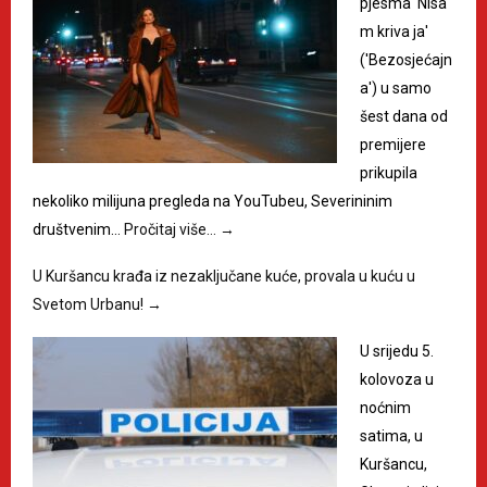
pjesma 'Nisa
m kriva ja'
('Bezosjećajn
a') u samo
šest dana od
premijere
prikupila
nekoliko milijuna pregleda na YouTubeu, Severininim
društvenim…
Pročitaj više…
→
U Kuršancu krađa iz nezaključane kuće, provala u kuću u
Svetom Urbanu!
→
U srijedu 5.
kolovoza u
noćnim
satima, u
Kuršancu,