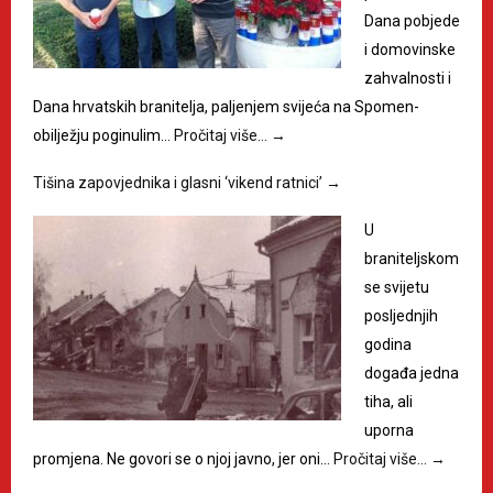
Dana pobjede
i domovinske
zahvalnosti i
Dana hrvatskih branitelja, paljenjem svijeća na Spomen-
obilježju poginulim…
Pročitaj više…
→
Tišina zapovjednika i glasni ‘vikend ratnici’
→
U
braniteljskom
se svijetu
posljednjih
godina
događa jedna
tiha, ali
uporna
promjena. Ne govori se o njoj javno, jer oni…
Pročitaj više…
→