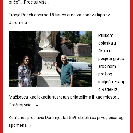
priče“,…
Pročitaj više…
→
Franjo Radek donirao 18 tisuća eura za obnovu kipa sv.
Jeronima
→
Prilikom
dolaska u
školu ili
posjeta gradu
sredinom
prošlog
stoljeća, Franj
o Radek iz
Mačkovca, kao lokaciju susreta s prijateljima ili kao mjesto…
Pročitaj više…
→
Kuršanec proslavio Dan mjesta i 559. obljetnicu prvog pisanog
spomena
→