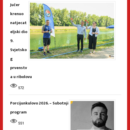
Jučer
krenuo
natjecat
eljski dio
9.
Svjetsko
g
prvenstv
a u ribolovu
572
Porcijunkulovo 2026. – Subotnji
program
551