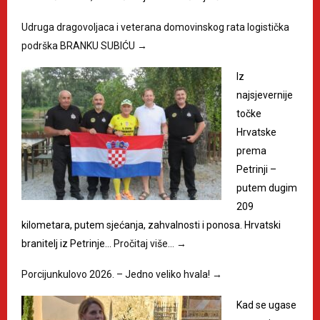
Udruga dragovoljaca i veterana domovinskog rata logistička
podrška BRANKU SUBIĆU
→
Iz
najsjevernije
točke
Hrvatske
prema
Petrinji –
putem dugim
209
kilometara, putem sjećanja, zahvalnosti i ponosa. Hrvatski
branitelj iz Petrinje…
Pročitaj više…
→
Porcijunkulovo 2026. – Jedno veliko hvala!
→
Kad se ugase