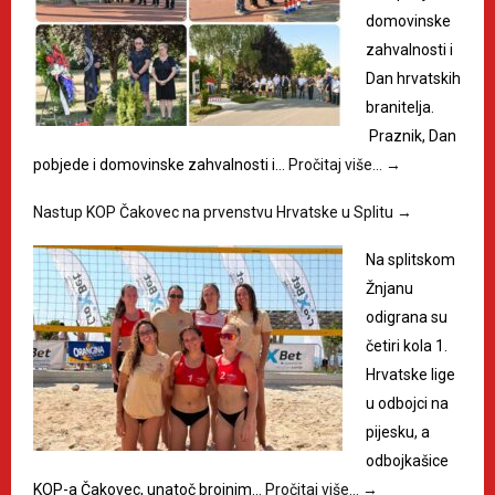
domovinske
zahvalnosti i
Dan hrvatskih
branitelja.
Praznik, Dan
pobjede i domovinske zahvalnosti i…
Pročitaj više…
→
Nastup KOP Čakovec na prvenstvu Hrvatske u Splitu
→
Na splitskom
Žnjanu
odigrana su
četiri kola 1.
Hrvatske lige
u odbojci na
pijesku, a
odbojkašice
KOP-a Čakovec, unatoč brojnim…
Pročitaj više…
→