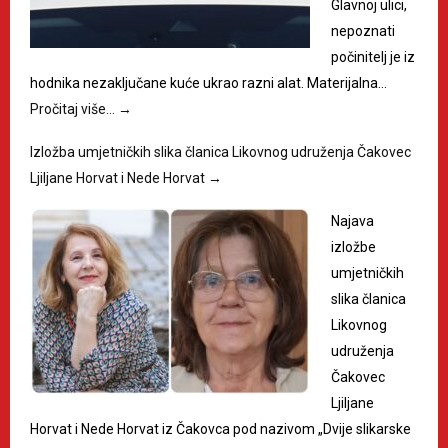
Glavnoj ulici,
nepoznati
počinitelj je iz
hodnika nezaključane kuće ukrao razni alat. Materijalna…
Pročitaj više…
→
Izložba umjetničkih slika članica Likovnog udruženja Čakovec
Ljiljane Horvat i Nede Horvat
→
Najava
izložbe
umjetničkih
slika članica
Likovnog
udruženja
Čakovec
Ljiljane
Horvat i Nede Horvat iz Čakovca pod nazivom „Dvije slikarske