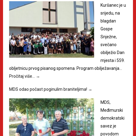
Kuršanec je u
srijedu, na
blagdan
Gospe
Snježne,
svečano
obilježio Dan
mjesta i 559.
obljetnicu prvog pisanog spomena. Program obilježavanja…
Pročitaj više…
→
MDS odao počast poginulim braniteljima!
→
MDS,
Međimurski
demokratski
savez je
povodom