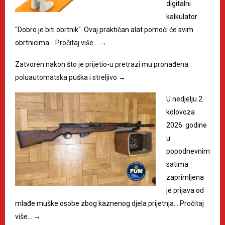
digitalni
kalkulator
"Dobro je biti obrtnik". Ovaj praktičan alat pomoći će svim
obrtnicima…
Pročitaj više…
→
Zatvoren nakon što je prijetio-u pretrazi mu pronađena
poluautomatska puška i streljivo
→
U nedjelju 2.
kolovoza
2026. godine
u
popodnevnim
satima
zaprimljena
je prijava od
mlađe muške osobe zbog kaznenog djela prijetnja…
Pročitaj
više…
→