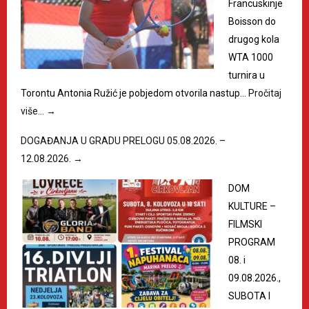
Francuskinje
Boisson do
drugog kola
WTA 1000
turnira u
Torontu Antonia Ružić je pobjedom otvorila nastup…
Pročitaj
više…
→
DOGAĐANJA U GRADU PRELOGU 05.08.2026. –
12.08.2026.
→
DOM
KULTURE –
FILMSKI
PROGRAM
08. i
09.08.2026.,
SUBOTA I