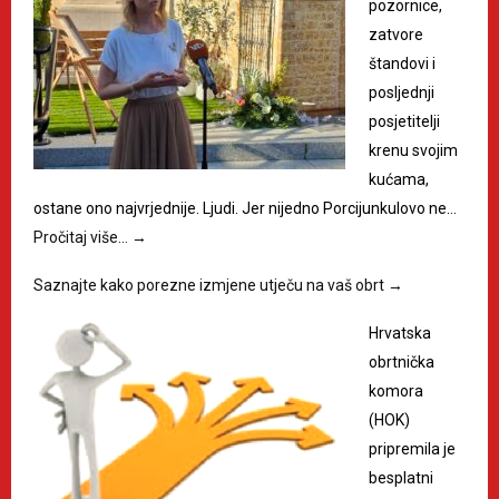
pozornice,
zatvore
štandovi i
posljednji
posjetitelji
krenu svojim
kućama,
ostane ono najvrjednije. Ljudi. Jer nijedno Porcijunkulovo ne…
Pročitaj više…
→
Saznajte kako porezne izmjene utječu na vaš obrt
→
Hrvatska
obrtnička
komora
(HOK)
pripremila je
besplatni