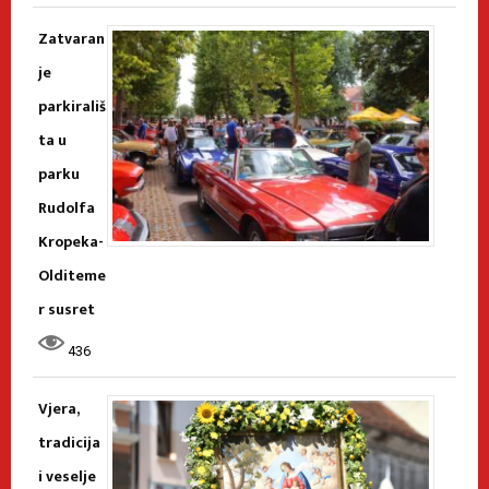
Zatvaran
je
parkirališ
ta u
parku
Rudolfa
Kropeka-
Olditeme
r susret
436
Vjera,
tradicija
i veselje