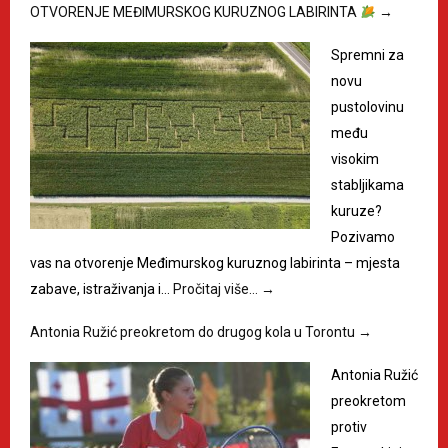
OTVORENJE MEĐIMURSKOG KURUZNOG LABIRINTA
→
Spremni za
novu
pustolovinu
među
visokim
stabljikama
kuruze?
Pozivamo
vas na otvorenje Međimurskog kuruznog labirinta – mjesta
zabave, istraživanja i…
Pročitaj više…
→
Antonia Ružić preokretom do drugog kola u Torontu
→
Antonia Ružić
preokretom
protiv