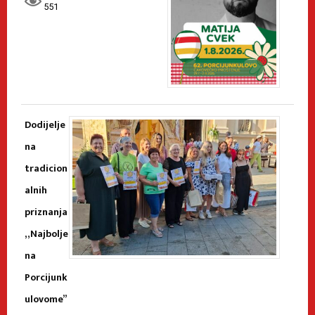
551
Dodijelje
na
tradicion
alnih
priznanja
„Najbolje
na
Porcijunk
ulovome”