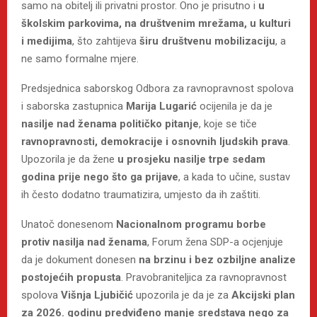
samo na obitelj ili privatni prostor. Ono je prisutno i
u
školskim parkovima, na društvenim mrežama, u kulturi
i medijima
, što zahtijeva
širu društvenu mobilizaciju
, a
ne samo formalne mjere.
Predsjednica saborskog Odbora za ravnopravnost spolova
i saborska zastupnica
Marija Lugarić
ocijenila je da je
nasilje nad ženama političko pitanje
, koje se tiče
ravnopravnosti, demokracije i osnovnih ljudskih prava
.
Upozorila je da žene
u prosjeku nasilje trpe sedam
godina prije nego što ga prijave
, a kada to učine, sustav
ih često dodatno traumatizira, umjesto da ih zaštiti.
Unatoč donesenom
Nacionalnom programu borbe
protiv nasilja nad ženama
, Forum žena SDP-a ocjenjuje
da je dokument donesen
na brzinu i bez ozbiljne analize
postojećih propusta
. Pravobraniteljica za ravnopravnost
spolova
Višnja Ljubičić
upozorila je da je za
Akcijski plan
za 2026. godinu predviđeno manje sredstava nego za