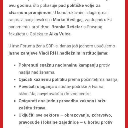
ovu godinu
, što pokazuje
pad političke volje za
stvarnom promjenom
. U konstruktivnim izlaganjima i
raspravi sudjelovali su i
Marko Vešligaj,
zastupnik u EU
parlamentu, prof.dr.sc.
Branka Rešetar
s Pravnog
fakulteta u Osijeku te
Alka Vuica
.
U ime Foruma žena SDP-a, danas još jednom upućujemo
jasne zahtjeve Vladi RH i nadležnim institucijama
:
Pokrenuti snažnu nacionalnu kampanju
protiv
nasilja nad ženama.
Ojačati kaznenu politiku
prema počiniteljima nasilja.
Povećati ulaganja
u sustav podrške žrtvama:
skloništa, savjetovališta i krizne centre.
Osigurati dosljednu provedbu zakona i bržu
zaštitu žrtava.
Uključiti sve sektore – obrazovanje, zdravstvo,
pravosuđe i lokalne zajednice – u borbu protiv