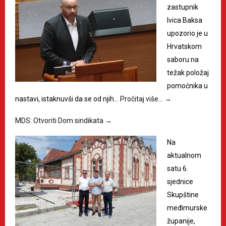
zastupnik
Ivica Baksa
upozorio je u
Hrvatskom
saboru na
težak položaj
pomoćnika u
nastavi, istaknuvši da se od njih…
Pročitaj više…
→
MDS: Otvoriti Dom sindikata
→
Na
aktualnom
satu 6.
sjednice
Skupštine
međimurske
županije,