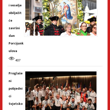
i veselje
obilježit
će
završni
dan
Porcijunk
ulova
407
Proglaše
ni
pobjedni
ci
Svjetsko