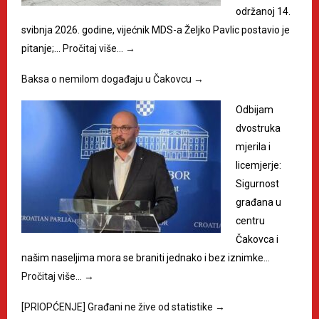
održanoj 14.
svibnja 2026. godine, vijećnik MDS-a Željko Pavlic postavio je
pitanje;…
Pročitaj više…
→
Baksa o nemilom događaju u Čakovcu
→
Odbijam
dvostruka
mjerila i
licemjerje:
Sigurnost
građana u
centru
Čakovca i
našim naseljima mora se braniti jednako i bez iznimke…
Pročitaj više…
→
[PRIOPĆENJE] Građani ne žive od statistike
→