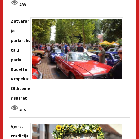
488
Zatvaran
je
parkirališ
ta u
parku
Rudolfa
Kropeka-
Olditeme
r susret
435
Vjera,
tradicija