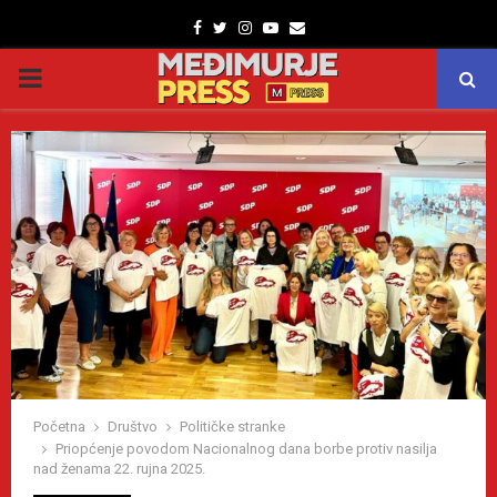
Facebook
Twitter
Instagram
Youtube
Email
PRIMARY
MENU
Početna
Društvo
Političke stranke
Priopćenje povodom Nacionalnog dana borbe protiv nasilja
nad ženama 22. rujna 2025.