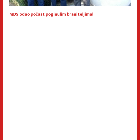
 I
MDS odao počast poginulim braniteljima!
B