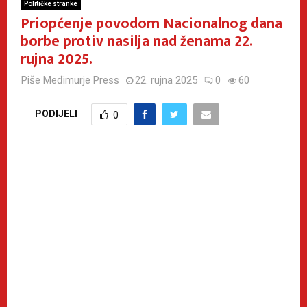
Političke stranke
Priopćenje povodom Nacionalnog dana
borbe protiv nasilja nad ženama 22.
rujna 2025.
Piše
Međimurje Press
22. rujna 2025
0
60
PODIJELI
0