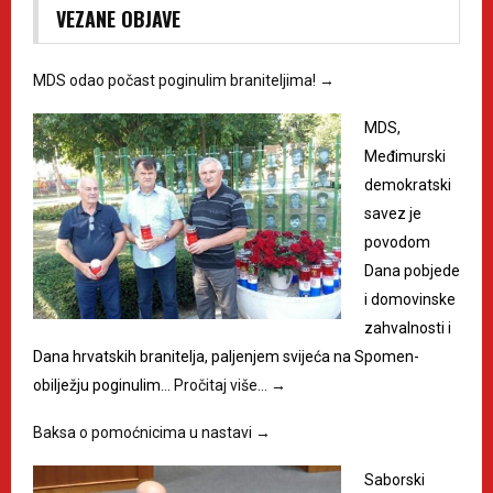
VEZANE OBJAVE
MDS odao počast poginulim braniteljima!
→
MDS,
Međimurski
demokratski
savez je
povodom
Dana pobjede
i domovinske
zahvalnosti i
Dana hrvatskih branitelja, paljenjem svijeća na Spomen-
obilježju poginulim…
Pročitaj više…
→
Baksa o pomoćnicima u nastavi
→
Saborski