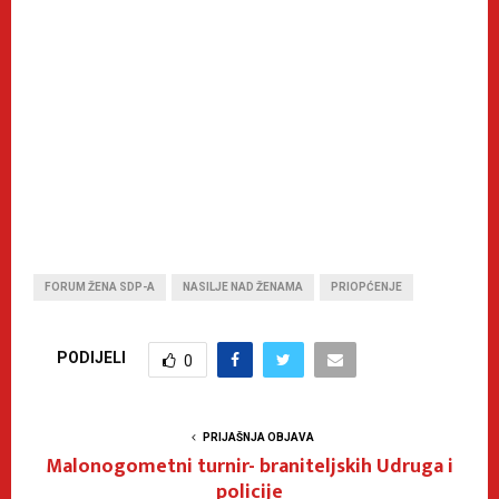
FORUM ŽENA SDP-A
NASILJE NAD ŽENAMA
PRIOPĆENJE
PODIJELI
0
PRIJAŠNJA OBJAVA
Malonogometni turnir- braniteljskih Udruga i
policije