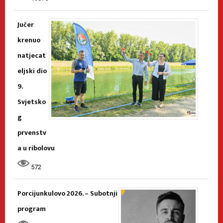
Jučer
krenuo
natjecat
eljski dio
9.
Svjetsko
g
prvenstv
a u ribolovu
572
Porcijunkulovo 2026. – Subotnji
program