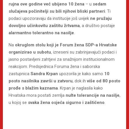
rujna ove godine već ubijeno 10 žena
– u
sedam
slučajeva počinitelji su bili njihovi bliski partneri
. Ti
podaci upozoravaju da institucije još uvijek
ne pružaju
dovoljno učinkovitu zaštitu žrtvama
, a društvo postaje
alarmantno tolerantno na nasilje
.
Na
okruglom stolu koji je Forum žena SDP-a Hrvatske
organizirao u subotu
, izneseni su zabrinjavajući podaci i
jasno postavljeni zahtjevi za snažnijom institucionalnom
reakcijom. Predsjednica Foruma žena i saborska
zastupnica
Sandra Krpan
upozorila je kako samo
10
posto nasilnika završi u zatvoru
, dok ih
više od 80 posto
prođe s blažim kaznama
. Krpan je naglasila kako
Hrvatska mora postati zemlja
nulte tolerancije na nasilje
,
u kojoj se
svaka žena osjeća sigurno i zaštićeno
.