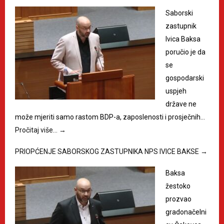
Saborski
zastupnik
Ivica Baksa
poručio je da
se
gospodarski
uspjeh
države ne
može mjeriti samo rastom BDP-a, zaposlenosti i prosječnih…
Pročitaj više…
→
PRIOPĆENJE SABORSKOG ZASTUPNIKA NPS IVICE BAKSE
→
Baksa
žestoko
prozvao
gradonačelni