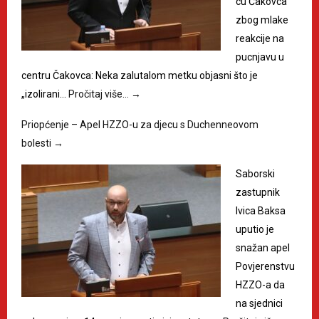
cu Čakovca
zbog mlake
reakcije na
pucnjavu u
centru Čakovca: Neka zalutalom metku objasni što je
„izolirani…
Pročitaj više…
→
Priopćenje – Apel HZZO-u za djecu s Duchenneovom
bolesti
→
Saborski
zastupnik
Ivica Baksa
uputio je
snažan apel
Povjerenstvu
HZZO-a da
na sjednici