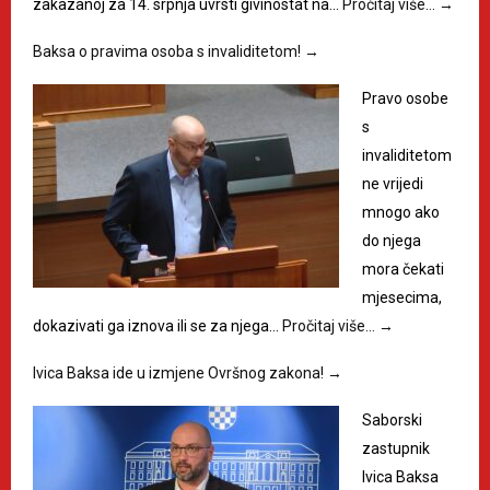
zakazanoj za 14. srpnja uvrsti givinostat na…
Pročitaj više…
→
Baksa o pravima osoba s invaliditetom!
→
Pravo osobe
s
invaliditetom
ne vrijedi
mnogo ako
do njega
mora čekati
mjesecima,
dokazivati ga iznova ili se za njega…
Pročitaj više…
→
Ivica Baksa ide u izmjene Ovršnog zakona!
→
Saborski
zastupnik
Ivica Baksa