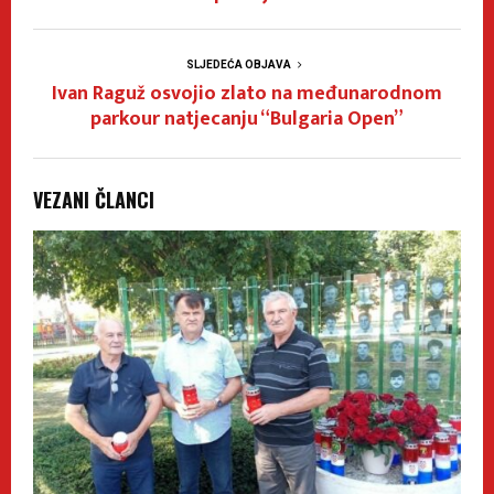
SLJEDEĆA OBJAVA
Ivan Raguž osvojio zlato na međunarodnom
parkour natjecanju “Bulgaria Open”
VEZANI ČLANCI