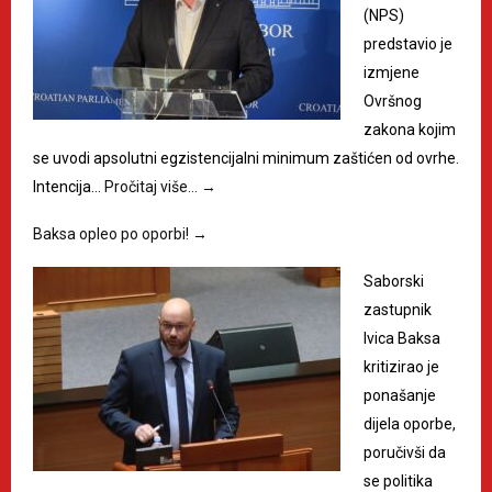
(NPS)
predstavio je
izmjene
Ovršnog
zakona kojim
se uvodi apsolutni egzistencijalni minimum zaštićen od ovrhe.
Intencija…
Pročitaj više…
→
Baksa opleo po oporbi!
→
Saborski
zastupnik
Ivica Baksa
kritizirao je
ponašanje
dijela oporbe,
poručivši da
se politika