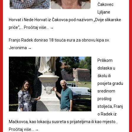
Čakovec
Ljiljane
Horvat i Nede Horvat iz Čakovca pod nazivom „Dvije slikarske
priče“,…
Pročitaj više…
→
Franjo Radek donirao 18 tisuća eura za obnovu kipa sv.
Jeronima
→
Prilikom
dolaska u
školu ili
posjeta gradu
sredinom
prošlog
stoljeća, Franj
o Radek iz
Mačkovca, kao lokaciju susreta s prijateljima ili kao mjesto…
Pročitaj više…
→