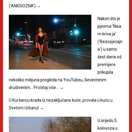
(‘ANKSIOZNA’)
→
Nakon što je
pjesma 'Nisa
m kriva ja'
('Bezosjećajn
a') u samo
šest dana od
premijere
prikupila
nekoliko milijuna pregleda na YouTubeu, Severininim
društvenim…
Pročitaj više…
→
U Kuršancu krađa iz nezaključane kuće, provala u kuću u
Svetom Urbanu!
→
U srijedu 5.
kolovoza u