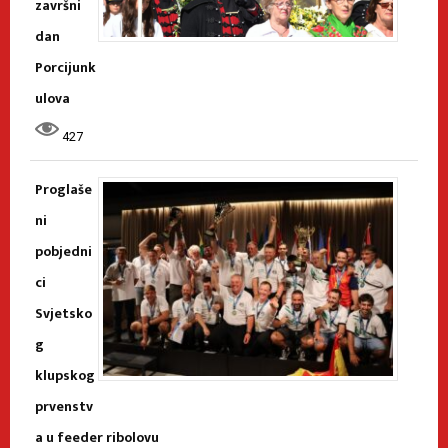
završni
dan
Porcijunk
ulova
427
Proglaše
ni
pobjedni
ci
Svjetsko
g
klupskog
prvenstv
a u feeder ribolovu