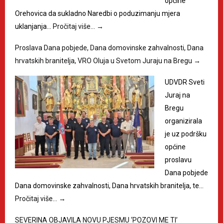
općine
Orehovica da sukladno Naredbi o poduzimanju mjera
uklanjanja…
Pročitaj više…
→
Proslava Dana pobjede, Dana domovinske zahvalnosti, Dana
hrvatskih branitelja, VRO Oluja u Svetom Juraju na Bregu
→
UDVDR Sveti
Juraj na
Bregu
organizirala
je uz podršku
općine
proslavu
Dana pobjede
Dana domovinske zahvalnosti, Dana hrvatskih branitelja, te…
Pročitaj više…
→
SEVERINA OBJAVILA NOVU PJESMU ‘POZOVI ME TI’