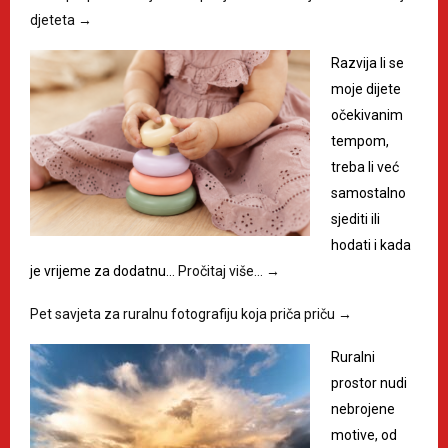
djeteta
→
Razvija li se
moje dijete
očekivanim
tempom,
treba li već
samostalno
sjediti ili
hodati i kada
je vrijeme za dodatnu…
Pročitaj više…
→
Pet savjeta za ruralnu fotografiju koja priča priču
→
Ruralni
prostor nudi
nebrojene
motive, od