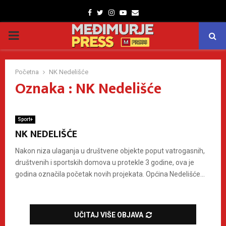
Facebook
Twitter
Instagram
Youtube
Email
PRIMARY
MENU
Početna
NK Nedelišće
Oznaka : NK Nedelišće
Sport+
NK NEDELIŠĆE
Nakon niza ulaganja u društvene objekte poput vatrogasnih,
društvenih i sportskih domova u protekle 3 godine, ova je
godina označila početak novih projekata. Općina Nedelišće...
UČITAJ VIŠE OBJAVA