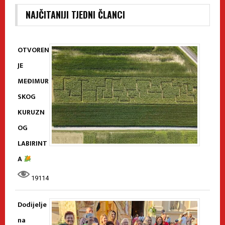
NAJČITANIJI TJEDNI ČLANCI
OTVOREN
JE
MEĐIMUR
SKOG
KURUZN
OG
LABIRINT
A
19114
Dodijelje
na