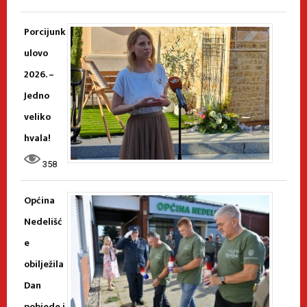
Porcijunk
ulovo
2026. –
Jedno
veliko
hvala!
358
Općina
Nedelišć
e
obilježila
Dan
pobjede i