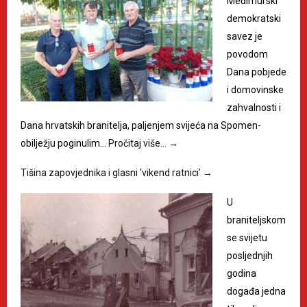
Međimurski
demokratski
savez je
povodom
Dana pobjede
i domovinske
zahvalnosti i
Dana hrvatskih branitelja, paljenjem svijeća na Spomen-
obilježju poginulim…
Pročitaj više…
→
Tišina zapovjednika i glasni ‘vikend ratnici’
→
U
braniteljskom
se svijetu
posljednjih
godina
događa jedna