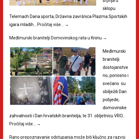
srpnja u
sklopu
Telemach Dana sporta, Državna završnica Plazma Sportskih
igara mladih…
Pročitaj više…
→
Međimurski branitelji Domovinskog rata u Kninu
→
Međimurski
branitelji
dostojanstve
no, ponosno i
svečano su
obilježili Dan
pobjede,
domovinske
zahvalnosti i Dan hrvatskih branitelja, te 31. obljetnicu VRO…
Pročitaj više…
→
Rano prepoznavanje odstupanja može biti ključno za razvoj