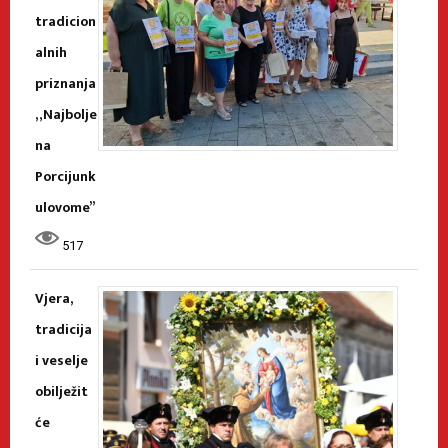
tradicion
alnih
priznanja
„Najbolje
na
Porcijunk
ulovome”
517
Vjera,
tradicija
i veselje
obilježit
će