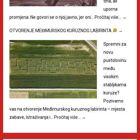
tiha, ali
uporna
promjena. Ne govori se o njoj javno, jer oni…
Pročitaj više…
→
OTVORENJE MEĐIMURSKOG KURUZNOG LABIRINTA
→
Spremni za
novu
pustolovinu
među
visokim
stabljikama
kuruze?
Pozivamo
vas na otvorenje Međimurskog kuruznog labirinta – mjesta
zabave, istraživanja i…
Pročitaj više…
→