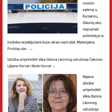
noćnim
satima, u
Kuršancu,
Glavnoj ulici,
nepoznati
počinitelj je iz
hodnika nezaključane kuće ukrao razni alat. Materijalna…
Pročitaj više…
→
Izložba umjetničkih slika članica Likovnog udruženja Čakovec
Ljiljane Horvat i Nede Horvat
→
Najava
izložbe
umjetničkih
slika članica
Likovnog
udruženja