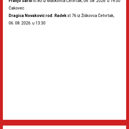
Franjo Šardi
st.80 iz Mačkovca Četvrtak, 06. 08. 2026. u 14:00
Čakovec
Dragica Novaković rođ. Radek
st.76 iz Žiškovca Četvrtak,
06. 08. 2026. u 13:30