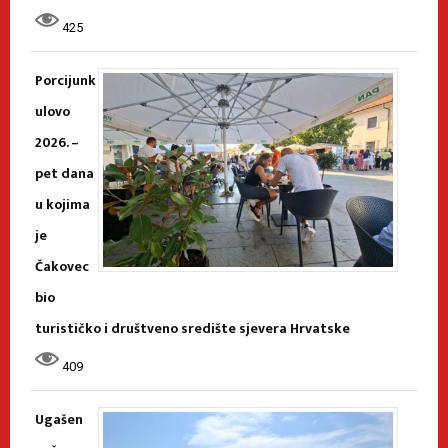
425
Porcijunk
ulovo
2026. –
pet dana
u kojima
je
Čakovec
bio
turističko i društveno središte sjevera Hrvatske
409
Ugašen