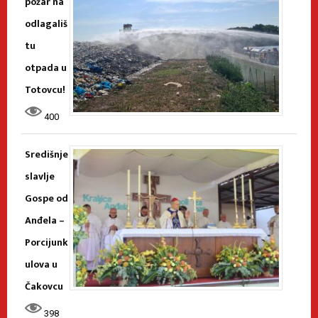
požar na
odlagališ
tu
otpada u
Totovcu!
400
Središnje
slavlje
Gospe od
Anđela –
Porcijunk
ulova u
Čakovcu
398