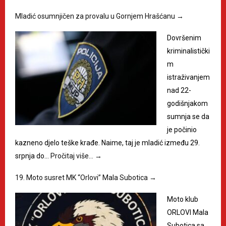
Mladić osumnjičen za provalu u Gornjem Hrašćanu
→
Dovršenim
kriminalistički
m
istraživanjem
nad 22-
godišnjakom
sumnja se da
je počinio
kazneno djelo teške krađe. Naime, taj je mladić između 29.
srpnja do…
Pročitaj više…
→
19. Moto susret MK “Orlovi” Mala Subotica
→
Moto klub
ORLOVI Mala
Subotica sa