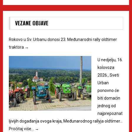
VEZANE OBJAVE
Rokovo u Sv. Urbanu donosi 23. Međunarodni rally oldtimer
traktora
→
U nedjelju, 16.
kolovoza
2026., Sveti
Urban
ponovno će
biti domaćin
jednog od
najprepoznat
ljivijih događanja ovoga kraja, Međunarodnog rallyja oldtimer…
Pročitaj više…
→