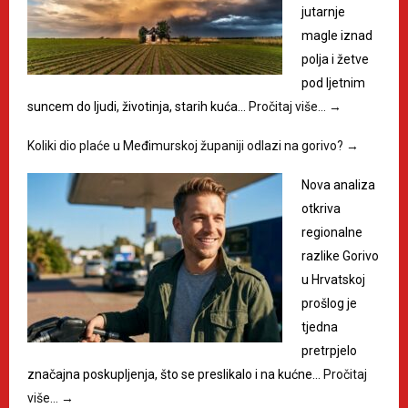
jutarnje
magle iznad
polja i žetve
pod ljetnim
suncem do ljudi, životinja, starih kuća…
Pročitaj više…
→
Koliki dio plaće u Međimurskoj županiji odlazi na gorivo?
→
Nova analiza
otkriva
regionalne
razlike Gorivo
u Hrvatskoj
prošlog je
tjedna
pretrpjelo
značajna poskupljenja, što se preslikalo i na kućne…
Pročitaj
više…
→