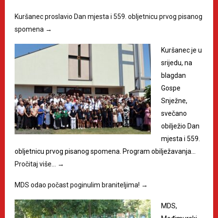
Kuršanec proslavio Dan mjesta i 559. obljetnicu prvog pisanog
spomena
→
Kuršanec je u
srijedu, na
blagdan
Gospe
Snježne,
svečano
obilježio Dan
mjesta i 559.
obljetnicu prvog pisanog spomena. Program obilježavanja…
Pročitaj više…
→
MDS odao počast poginulim braniteljima!
→
MDS,