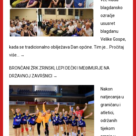
blagdansko
ozračje
ususret
blagdanu
Velike Gospe,
kada se tradicionalno obilježava Dan općine. Tim je…
Pročitaj
više…
→
BRONČANI ŽRK ZRINSKI, LEPI DEČKI I MEĐIMURJE NA
DRŽAVNOJ ZAVRŠNICI
→
Nakon
natjecanja u
graničaru i
atletici,
održanih
tijekom