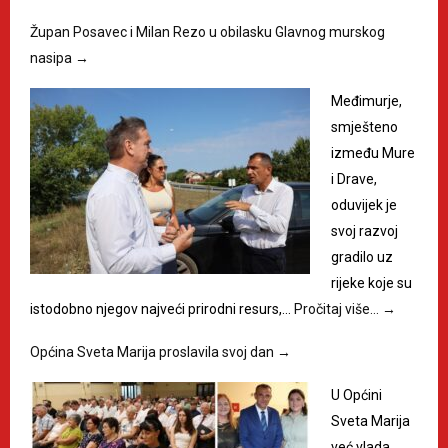
Župan Posavec i Milan Rezo u obilasku Glavnog murskog
nasipa
→
Međimurje,
smješteno
između Mure
i Drave,
oduvijek je
svoj razvoj
gradilo uz
rijeke koje su
istodobno njegov najveći prirodni resurs,…
Pročitaj više…
→
Općina Sveta Marija proslavila svoj dan
→
U Općini
Sveta Marija
već vlada