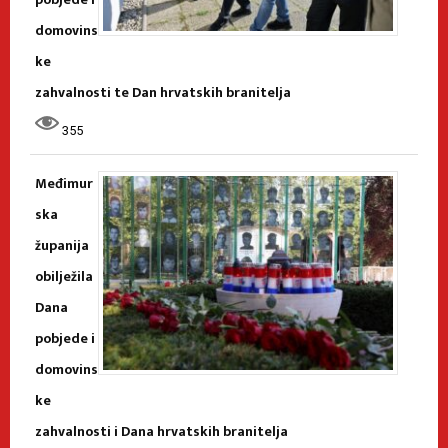
domovins
ke
zahvalnosti te Dan hrvatskih branitelja
355
Međimur
ska
županija
obilježila
Dana
pobjede i
domovins
ke
zahvalnosti i Dana hrvatskih branitelja