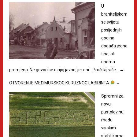
U
braniteljskom
se svijetu
posljednjih
godina
događa jedna
tiha, ali
uporna
promjena. Ne govori se o njoj javno, jer oni…
Pročitaj više…
→
OTVORENJE MEĐIMURSKOG KURUZNOG LABIRINTA
→
Spremni za
novu
pustolovinu
među
visokim
stabljikama