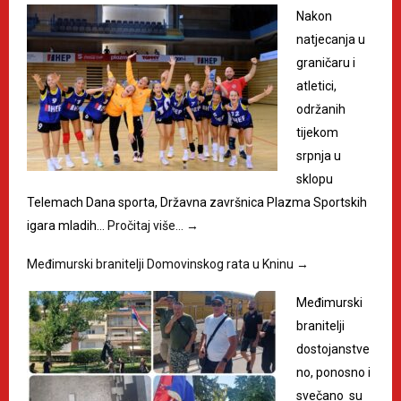
Nakon
natjecanja u
graničaru i
atletici,
održanih
tijekom
srpnja u
sklopu
Telemach Dana sporta, Državna završnica Plazma Sportskih
igara mladih…
Pročitaj više…
→
Međimurski branitelji Domovinskog rata u Kninu
→
Međimurski
branitelji
dostojanstve
no, ponosno i
svečano su