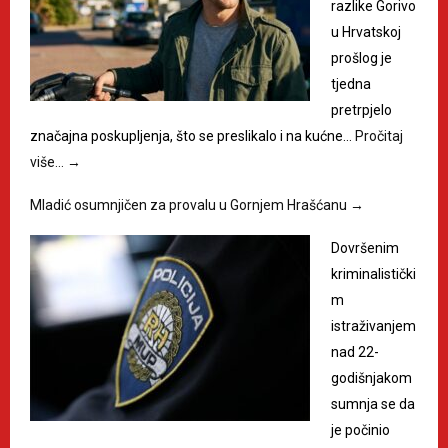
razlike Gorivo
u Hrvatskoj
prošlog je
tjedna
pretrpjelo
značajna poskupljenja, što se preslikalo i na kućne…
Pročitaj
više…
→
Mladić osumnjičen za provalu u Gornjem Hrašćanu
→
Dovršenim
kriminalistički
m
istraživanjem
nad 22-
godišnjakom
sumnja se da
je počinio