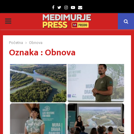
Facebook
Twitter
Instagram
Youtube
Email
PRIMARY
MENU
Početna
Obnova
Oznaka : Obnova