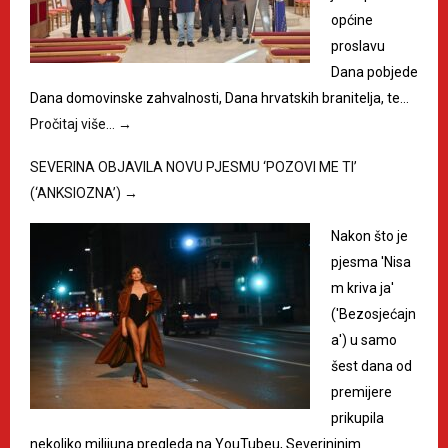
općine
proslavu
Dana pobjede
Dana domovinske zahvalnosti, Dana hrvatskih branitelja, te…
Pročitaj više…
→
SEVERINA OBJAVILA NOVU PJESMU ‘POZOVI ME TI’
(‘ANKSIOZNA’)
→
Nakon što je
pjesma 'Nisa
m kriva ja'
('Bezosjećajn
a') u samo
šest dana od
premijere
prikupila
nekoliko milijuna pregleda na YouTubeu, Severininim