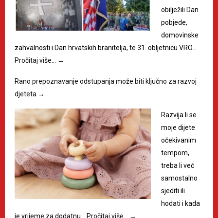
obilježili Dan
pobjede,
domovinske
zahvalnosti i Dan hrvatskih branitelja, te 31. obljetnicu VRO…
Pročitaj više…
→
Rano prepoznavanje odstupanja može biti ključno za razvoj
djeteta
→
Razvija li se
moje dijete
očekivanim
tempom,
treba li već
samostalno
sjediti ili
hodati i kada
je vrijeme za dodatnu…
Pročitaj više…
→