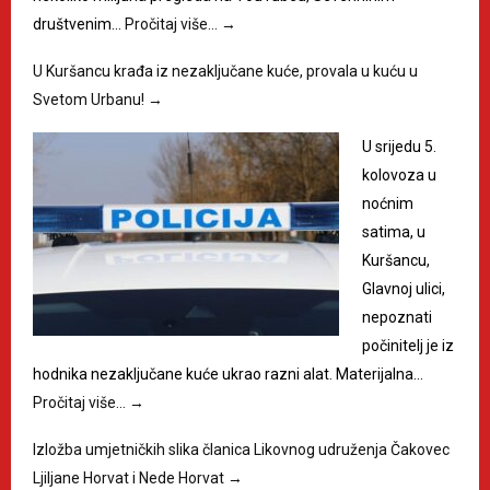
društvenim…
Pročitaj više…
→
U Kuršancu krađa iz nezaključane kuće, provala u kuću u
Svetom Urbanu!
→
U srijedu 5.
kolovoza u
noćnim
satima, u
Kuršancu,
Glavnoj ulici,
nepoznati
počinitelj je iz
hodnika nezaključane kuće ukrao razni alat. Materijalna…
Pročitaj više…
→
Izložba umjetničkih slika članica Likovnog udruženja Čakovec
Ljiljane Horvat i Nede Horvat
→