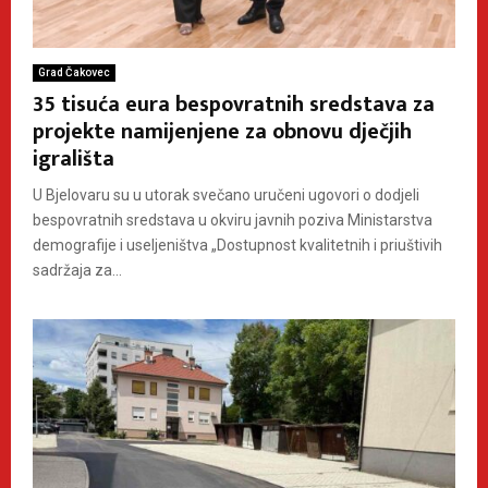
Grad Čakovec
35 tisuća eura bespovratnih sredstava za
projekte namijenjene za obnovu dječjih
igrališta
U Bjelovaru su u utorak svečano uručeni ugovori o dodjeli
bespovratnih sredstava u okviru javnih poziva Ministarstva
demografije i useljeništva „Dostupnost kvalitetnih i priuštivih
sadržaja za...