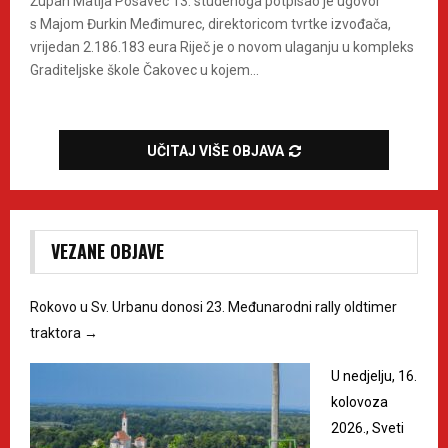
Župan Matija Posavec 13. studenoga potpisao je ugovor
s Majom Đurkin Međimurec, direktoricom tvrtke izvođača,
vrijedan 2.186.183 eura Riječ je o novom ulaganju u kompleks
Graditeljske škole Čakovec u kojem...
UČITAJ VIŠE OBJAVA
VEZANE OBJAVE
Rokovo u Sv. Urbanu donosi 23. Međunarodni rally oldtimer
traktora
→
U nedjelju, 16.
kolovoza
2026., Sveti