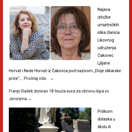
Najava
izložbe
umjetničkih
slika članica
Likovnog
udruženja
Čakovec
Ljiljane
Horvat i Nede Horvat iz Čakovca pod nazivom „Dvije slikarske
priče“,…
Pročitaj više…
→
Franjo Radek donirao 18 tisuća eura za obnovu kipa sv.
Jeronima
→
Prilikom
dolaska u
školu ili