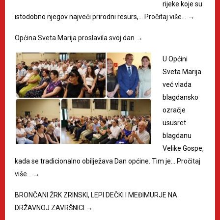
rijeke koje su
istodobno njegov najveći prirodni resurs,…
Pročitaj više…
→
Općina Sveta Marija proslavila svoj dan
→
U Općini
Sveta Marija
već vlada
blagdansko
ozračje
ususret
blagdanu
Velike Gospe,
kada se tradicionalno obilježava Dan općine. Tim je…
Pročitaj
više…
→
BRONČANI ŽRK ZRINSKI, LEPI DEČKI I MEĐIMURJE NA
DRŽAVNOJ ZAVRŠNICI
→