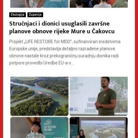
Ekologija
Županija
Stručnjaci i dionici usuglasili završne
planove obnove rijeke Mure u Čakovcu
Projekt „LIFE RESTORE for MDD”, sufinanciran sredstvima
Europske unije, predstavlja detaljno razrađene planove
obnove nastale kroz prekograničnu suradnju dionika radi
potpore provedbi Uredbe EU-a o...