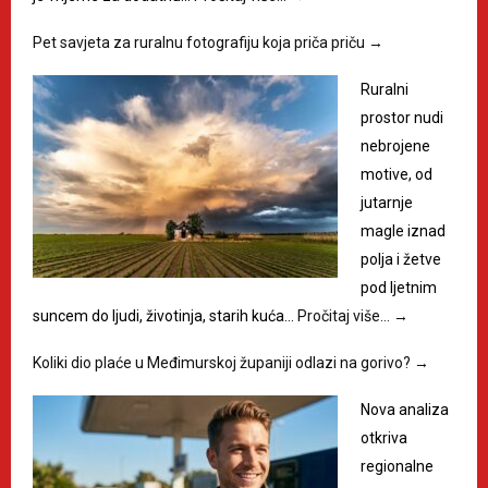
Pet savjeta za ruralnu fotografiju koja priča priču
→
Ruralni
prostor nudi
nebrojene
motive, od
jutarnje
magle iznad
polja i žetve
pod ljetnim
suncem do ljudi, životinja, starih kuća…
Pročitaj više…
→
Koliki dio plaće u Međimurskoj županiji odlazi na gorivo?
→
Nova analiza
otkriva
regionalne