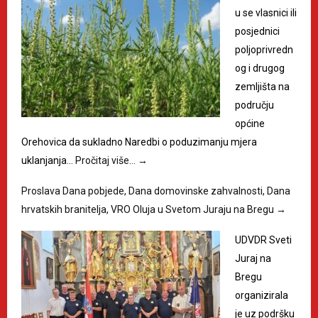
u se vlasnici ili
posjednici
poljoprivredn
og i drugog
zemljišta na
području
općine
Orehovica da sukladno Naredbi o poduzimanju mjera
uklanjanja…
Pročitaj više…
→
Proslava Dana pobjede, Dana domovinske zahvalnosti, Dana
hrvatskih branitelja, VRO Oluja u Svetom Juraju na Bregu
→
UDVDR Sveti
Juraj na
Bregu
organizirala
je uz podršku