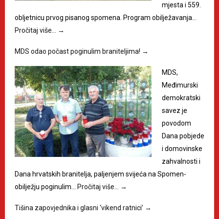
mjesta i 559.
obljetnicu prvog pisanog spomena. Program obilježavanja…
Pročitaj više…
→
MDS odao počast poginulim braniteljima!
→
MDS,
Međimurski
demokratski
savez je
povodom
Dana pobjede
i domovinske
zahvalnosti i
Dana hrvatskih branitelja, paljenjem svijeća na Spomen-
obilježju poginulim…
Pročitaj više…
→
Tišina zapovjednika i glasni ‘vikend ratnici’
→