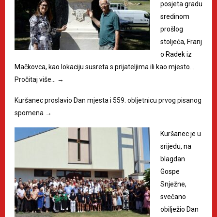
posjeta gradu
sredinom
prošlog
stoljeća, Franj
o Radek iz
Mačkovca, kao lokaciju susreta s prijateljima ili kao mjesto…
Pročitaj više…
→
Kuršanec proslavio Dan mjesta i 559. obljetnicu prvog pisanog
spomena
→
Kuršanec je u
srijedu, na
blagdan
Gospe
Snježne,
svečano
obilježio Dan