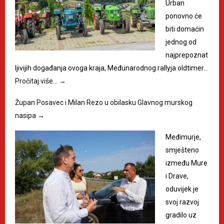
Urban
ponovno će
biti domaćin
jednog od
najprepoznat
ljivijih događanja ovoga kraja, Međunarodnog rallyja oldtimer…
Pročitaj više…
→
Župan Posavec i Milan Rezo u obilasku Glavnog murskog
nasipa
→
Međimurje,
smješteno
između Mure
i Drave,
oduvijek je
svoj razvoj
gradilo uz