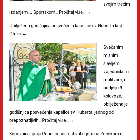
svojim trećim
izdanjem. U Sportskom…
Pročitaj više…
→
Obilježena godišnjica posvećenja kapelice sv. Huberta kod
Otoka
→
Svečanim
misnim
slavljem i
zajedničkom
molitvom, u
nedjelju 9.
kolovoza,
obilježena je
godišnjica posvećenja kapelice sv. Huberta, jednog od
prepoznatljivih…
Pročitaj više…
→
Koprivnica spaja Renesansni festival i Ljeto na Zrinskom u