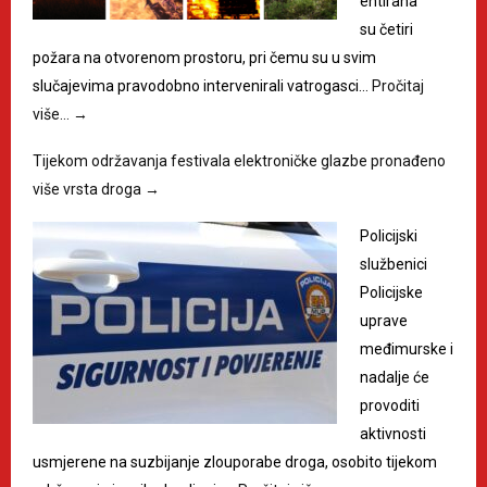
entirana
su četiri
požara na otvorenom prostoru, pri čemu su u svim
slučajevima pravodobno intervenirali vatrogasci…
Pročitaj
više…
→
Tijekom održavanja festivala elektroničke glazbe pronađeno
više vrsta droga
→
Policijski
službenici
Policijske
uprave
međimurske i
nadalje će
provoditi
aktivnosti
usmjerene na suzbijanje zlouporabe droga, osobito tijekom