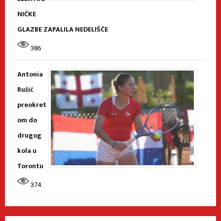
NIČKE
GLAZBE ZAPALILA NEDELIŠĆE
386
Antonia
Ružić
preokret
om do
drugog
kola u
Torontu
374