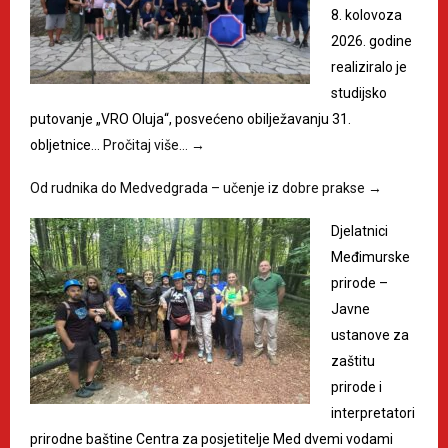
8. kolovoza
2026. godine
realiziralo je
studijsko
putovanje „VRO Oluja“, posvećeno obilježavanju 31.
obljetnice…
Pročitaj više…
→
Od rudnika do Medvedgrada – učenje iz dobre prakse
→
Djelatnici
Međimurske
prirode –
Javne
ustanove za
zaštitu
prirode i
interpretatori
prirodne baštine Centra za posjetitelje Med dvemi vodami