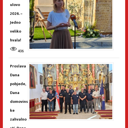
ulovo
2026. –
Jedno
veliko
hvala!
406
Proslava
Dana
pobjede,
Dana
domovins
ke
zahvalno