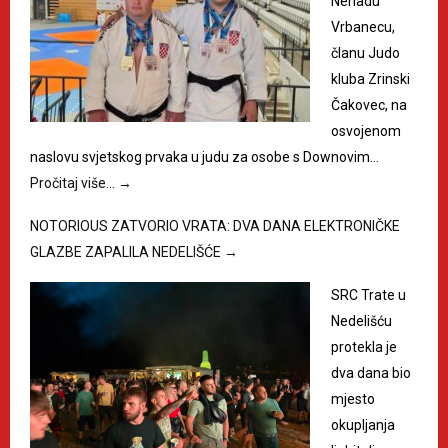
Nenadu
Vrbanecu,
članu Judo
kluba Zrinski
Čakovec, na
osvojenom
naslovu svjetskog prvaka u judu za osobe s Downovim…
Pročitaj više…
→
NOTORIOUS ZATVORIO VRATA: DVA DANA ELEKTRONIČKE
GLAZBE ZAPALILA NEDELIŠĆE
→
SRC Trate u
Nedelišću
protekla je
dva dana bio
mjesto
okupljanja