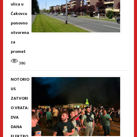
ulica u
Čakovcu
ponovno
otvorena
za
promet
386
NOTORIO
US
ZATVORI
O VRATA:
DVA
DANA
ELEKTRO