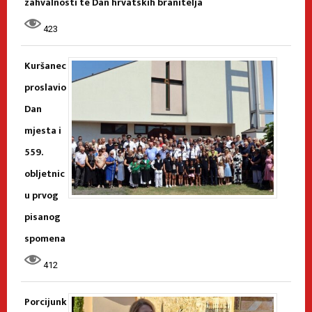
zahvalnosti te Dan hrvatskih branitelja
423
Kuršanec
proslavio
Dan
mjesta i
559.
obljetnic
u prvog
pisanog
spomena
412
Porcijunk