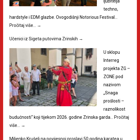
ljubitelja
techno,
hardstyle i EDM glazbe. Ovogodišnji Notorious Festival…
Pročitaj više…
→
Učenici iz Sigeta putovima Zrinskih
→
U sklopu
Interreg
projekta ZG –
ZONE pod
nazivom
„Snaga
prošlosti –
raznolikost
budućnosti“ koji tijekom 2026. godine Zrinska garda…
Pročitaj
više…
→
Miljenko Krušelj na povijesnoj proslavi 50 godina karatea u