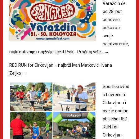
Varaždin će
po 28. put
ponovno
pokazati
svoje
najotvorenije,
najkreativnije i najživlje lice. U čak…
Pročitaj više…
→
RED RUN for Cirkovljan – najbrži Ivan Matković i Ivana
Zeljko
→
Sportski uvod
u Lovreče u
Cirkovljanu i
ove je godine
obilježio RED
RUN for
Cirkovljan,