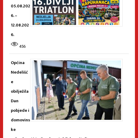
05.08.202
6. –
12.08.202
6.
456
Općina
Nedelišć
e
obilježila
Dan
pobjede i
domovins
ke