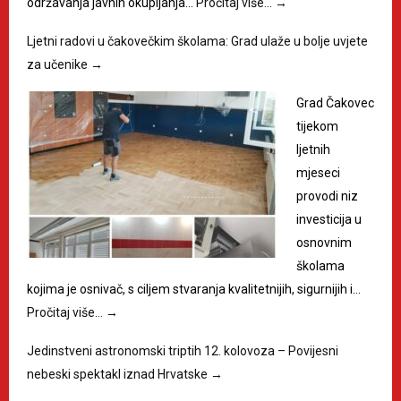
održavanja javnih okupljanja…
Pročitaj više…
→
Ljetni radovi u čakovečkim školama: Grad ulaže u bolje uvjete
za učenike
→
Grad Čakovec
tijekom
ljetnih
mjeseci
provodi niz
investicija u
osnovnim
školama
kojima je osnivač, s ciljem stvaranja kvalitetnijih, sigurnijih i…
Pročitaj više…
→
Jedinstveni astronomski triptih 12. kolovoza – Povijesni
nebeski spektakl iznad Hrvatske
→