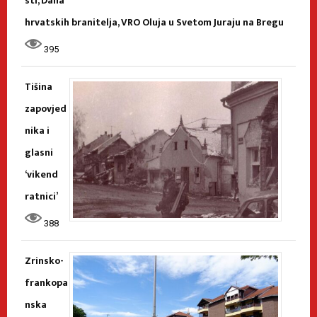
sti, Dana
hrvatskih branitelja, VRO Oluja u Svetom Juraju na Bregu
395
Tišina
zapovjed
nika i
glasni
‘vikend
ratnici’
388
Zrinsko-
frankopa
nska