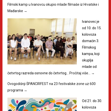
Filmski kamp u Ivanovcu okupio mlade filmaše iz Hrvatske i
Mađarske
→
Ivanovec je
od 10. do 15.
kolovoza
domaćin 3.
Filmskog
kampa, koji
okuplja
mlade od
četvrtog razreda osnovne do četvrtog…
Pročitaj više…
→
Ovogodišnji ŠPANCIRFEST na 23 festivalske zone uz 600
programa
→
Od 21. do 30.
kolovoza