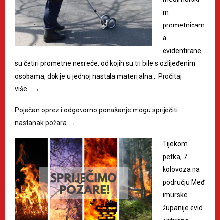
m
prometnicam
a
evidentirane
su četiri prometne nesreće, od kojih su tri bile s ozlijeđenim
osobama, dok je u jednoj nastala materijalna…
Pročitaj
više…
→
Pojačan oprez i odgovorno ponašanje mogu spriječiti
nastanak požara
→
Tijekom
petka, 7.
kolovoza na
području Međ
imurske
županije evid