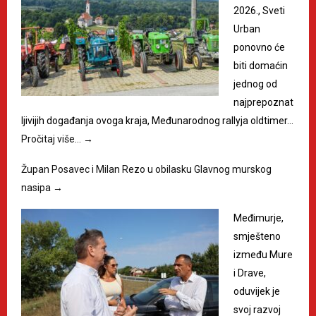
2026., Sveti
Urban
ponovno će
biti domaćin
jednog od
najprepoznat
ljivijih događanja ovoga kraja, Međunarodnog rallyja oldtimer…
Pročitaj više…
→
Župan Posavec i Milan Rezo u obilasku Glavnog murskog
nasipa
→
Međimurje,
smješteno
između Mure
i Drave,
oduvijek je
svoj razvoj