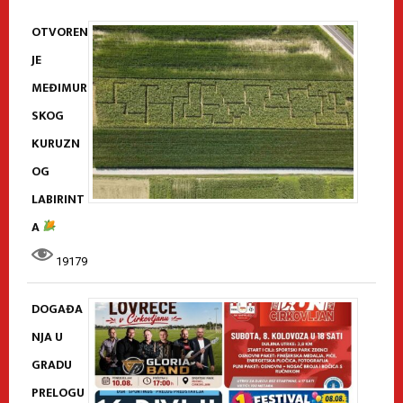
OTVOREN
JE
MEĐIMUR
SKOG
KURUZN
OG
LABIRINT
A
19179
DOGAĐA
NJA U
GRADU
PRELOGU