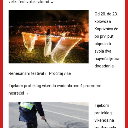
veliki festivalski vikend
→
Od 20. do 23.
kolovoza
Koprivnica će
po prvi put
objediniti
svoja dva
najveća ljetna
događanja –
Renesansni festival i…
Pročitaj više…
→
Tijekom proteklog vikenda evidentirane 4 prometne
nesreće!
→
Tijekom
proteklog
vikenda na
međimurski