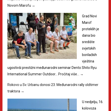
Novom Marofu
→
Grad Novi
Marof
proteklih je
dana bio
središte
svjetskih
borilačkih
vještina
ugostivši prestižni međunarodni seminar Dento Shito Ryu
International Summer Outdoor…
Pročitaj više…
→
Rokovo u Sv. Urbanu donosi 23. Međunarodni rally oldtimer
traktora
→
U nedjelju, 16.
kolovoza