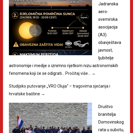
Jadranska
aero-
svemirska
asocijacija
(A3)
obavještava
javnost,
ljubitelje
astronomije i medije o iznimno rijetkom nizu astronomskih
fenomena koji će se odigrati…
Pročitaj više…
→
Studijsko putovanje „VRO Oluja“ – tragovima sjećanja i
hrvatske baštine
→
Društvo
branitelja
Domovinskog
rata u subotu,