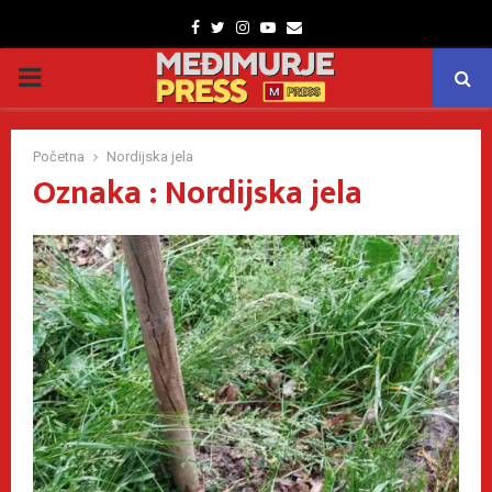
Facebook
Twitter
Instagram
Youtube
Email
PRIMARY
MENU
Početna
Nordijska jela
Oznaka : Nordijska jela