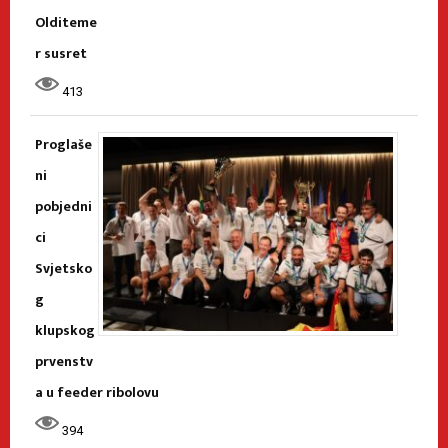
Olditeme
r susret
413
Proglaše
ni
pobjedni
ci
Svjetsko
g
klupskog
prvenstv
a u feeder ribolovu
394