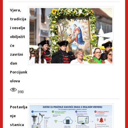
Vjera,
tradicija
i veselje
obilježit
će
završni
dan
Porcijunk
ulova
393
Postavlja
nje
stanica