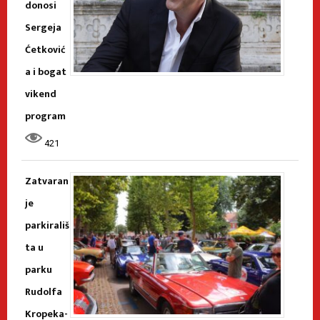
donosi
Sergeja
Ćetković
a i bogat
vikend
program
421
Zatvaran
je
parkirališ
ta u
parku
Rudolfa
Kropeka-