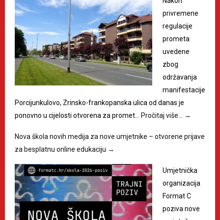
Nakon
privremene
regulacije
prometa
uvedene
zbog
održavanja
manifestacije
Porcijunkulovo, Zrinsko-frankopanska ulica od danas je
ponovno u cijelosti otvorena za promet…
Pročitaj više…
→
Nova škola novih medija za nove umjetnike – otvorene prijave
za besplatnu online edukaciju
→
Umjetnička
organizacija
Format C
poziva nove