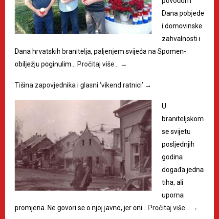
povodom
Dana pobjede
i domovinske
zahvalnosti i
Dana hrvatskih branitelja, paljenjem svijeća na Spomen-
obilježju poginulim…
Pročitaj više…
→
Tišina zapovjednika i glasni ‘vikend ratnici’
→
U
braniteljskom
se svijetu
posljednjih
godina
događa jedna
tiha, ali
uporna
promjena. Ne govori se o njoj javno, jer oni…
Pročitaj više…
→