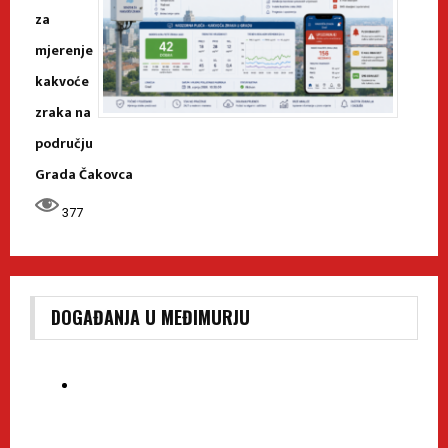
za
mjerenje
kakvoće
zraka na
području
Grada Čakovca
377
DOGAĐANJA U MEĐIMURJU