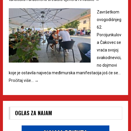
Završetkom
ovogodišnjeg
62.
Porcijunkulov
a Čakovec se
vraća svojoj
svakodnevici,
no dojmovi
koje je ostavila najveća međimurska manifestacija još će se…
Pročitaj više…
→
OGLAS ZA NAJAM