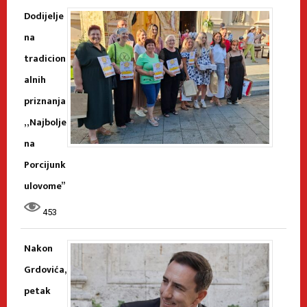
Dodijelje
na
tradicion
alnih
priznanja
„Najbolje
na
Porcijunk
ulovome”
453
Nakon
Grdovića,
petak