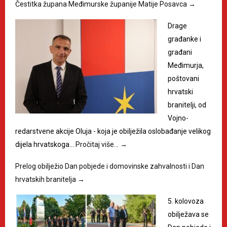
Čestitka župana Međimurske županije Matije Posavca
→
Drage
građanke i
građani
Međimurja,
poštovani
hrvatski
branitelji, od
Vojno-
redarstvene akcije Oluja - koja je obilježila oslobađanje velikog
dijela hrvatskoga…
Pročitaj više…
→
Prelog obilježio Dan pobjede i domovinske zahvalnosti i Dan
hrvatskih branitelja
→
5. kolovoza
obilježava se