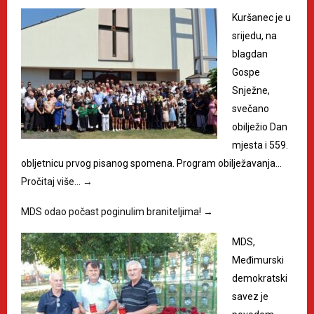
Kuršanec je u
srijedu, na
blagdan
Gospe
Snježne,
svečano
obilježio Dan
mjesta i 559.
obljetnicu prvog pisanog spomena. Program obilježavanja…
Pročitaj više…
→
MDS odao počast poginulim braniteljima!
→
MDS,
Međimurski
demokratski
savez je