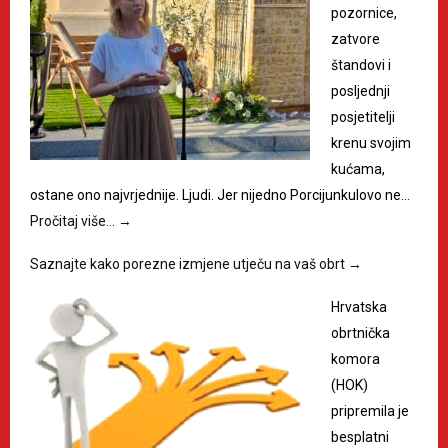
pozornice,
zatvore
štandovi i
posljednji
posjetitelji
krenu svojim
kućama,
ostane ono najvrjednije. Ljudi. Jer nijedno Porcijunkulovo ne…
Pročitaj više…
→
Saznajte kako porezne izmjene utječu na vaš obrt
→
Hrvatska
obrtnička
komora
(HOK)
pripremila je
besplatni