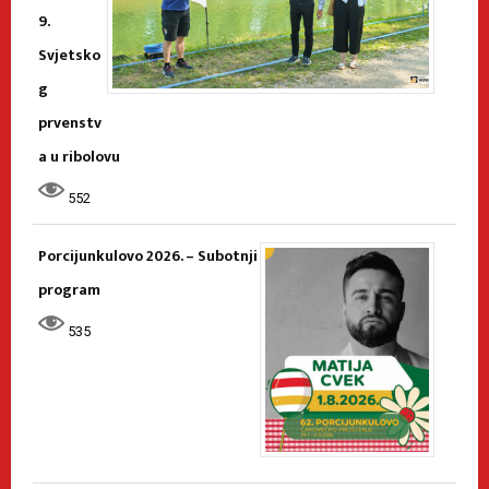
9.
Svjetsko
g
prvenstv
a u ribolovu
552
Porcijunkulovo 2026. – Subotnji
program
535