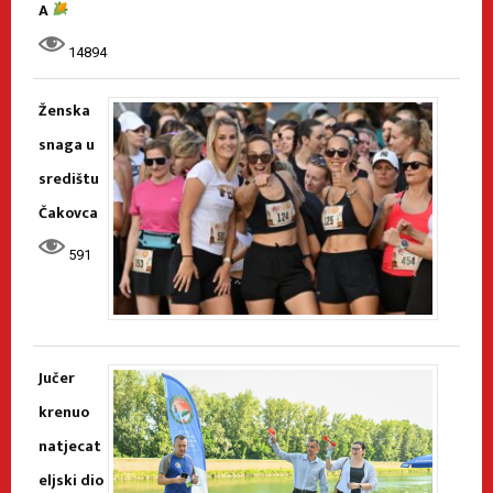
A
14894
Ženska
snaga u
središtu
Čakovca
591
Jučer
krenuo
natjecat
eljski dio