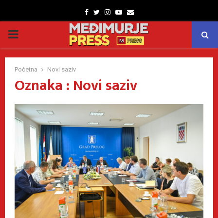
Facebook
Twitter
Instagram
Youtube
Email
PRIMARY
MENU
Početna
Novi saziv
Oznaka : Novi saziv