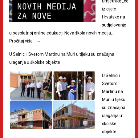
umjetnike_ce
iz cijele
Hrvatske na
sudjelovanje
u besplatnoj online edukaciji Nova škola novih medija,…
Pročitaj više…
→
U Selnici i Svetom Martinu na Muri u tijeku su značajna
ulaganja u školske objekte
→
U Selnici i
Svetom
Martinu na
Muri u tijeku
su značajna
ulaganja u
školske
objekte