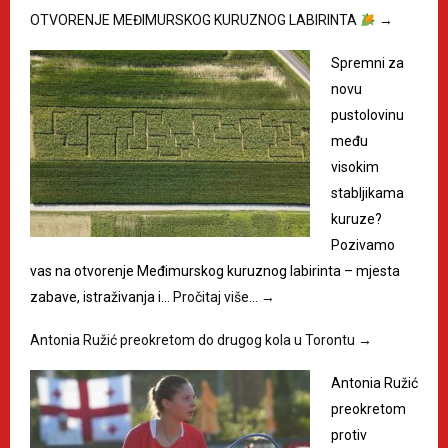
OTVORENJE MEĐIMURSKOG KURUZNOG LABIRINTA
→
Spremni za
novu
pustolovinu
među
visokim
stabljikama
kuruze?
Pozivamo
vas na otvorenje Međimurskog kuruznog labirinta – mjesta
zabave, istraživanja i…
Pročitaj više…
→
Antonia Ružić preokretom do drugog kola u Torontu
→
Antonia Ružić
preokretom
protiv