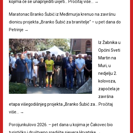
kojima će se unaprijediti uvjeti…
Pročitaj više…
→
Maratonac Branko Šubić iz Međimurja krenuo na završnu
dionicu projekta „Branko Šubić za branitelje“ – u pet dana do
Petrinje
→
Iz Žabnika u
Općini Sveti
Martin na
Muri, u
nedjelju 2.
kolovoza,
započela je
završna
etapa višegodišnjeg projekta „Branko Šubić za…
Pročitaj
više…
→
Porcijunkulovo 2026. – pet dana u kojima je Čakovec bio
turističko i društveno središte sjevera Hrvatske
→