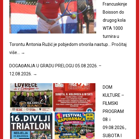
Francuskinje
Boisson do
drugog kola
WTA 1000
turnira u
Torontu Antonia Ružić je pobjedom otvorila nastup…
Pročitaj
više…
→
DOGAĐANJA U GRADU PRELOGU 05.08.2026. –
12.08.2026.
→
DOM
KULTURE –
FILMSKI
PROGRAM
08. i
09.08.2026.,
SUBOTA I