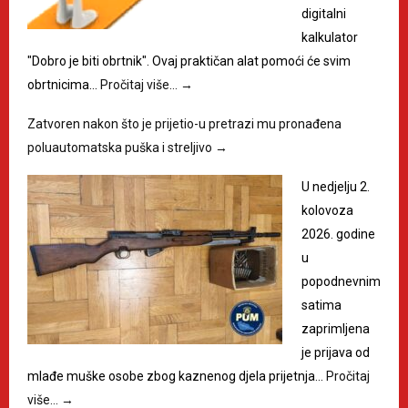
digitalni
kalkulator
"Dobro je biti obrtnik". Ovaj praktičan alat pomoći će svim
obrtnicima…
Pročitaj više…
→
Zatvoren nakon što je prijetio-u pretrazi mu pronađena
poluautomatska puška i streljivo
→
U nedjelju 2.
kolovoza
2026. godine
u
popodnevnim
satima
zaprimljena
je prijava od
mlađe muške osobe zbog kaznenog djela prijetnja…
Pročitaj
više…
→