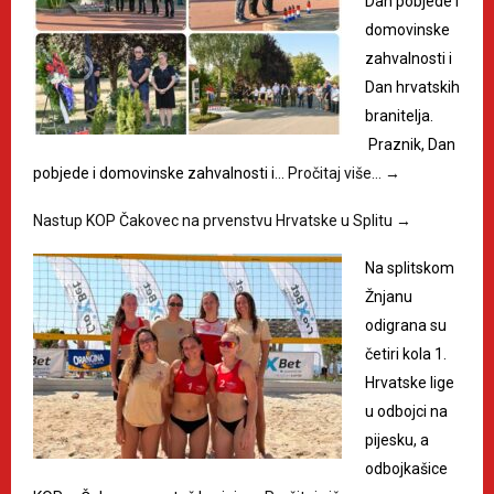
Dan pobjede i
domovinske
zahvalnosti i
Dan hrvatskih
branitelja.
Praznik, Dan
pobjede i domovinske zahvalnosti i…
Pročitaj više…
→
Nastup KOP Čakovec na prvenstvu Hrvatske u Splitu
→
Na splitskom
Žnjanu
odigrana su
četiri kola 1.
Hrvatske lige
u odbojci na
pijesku, a
odbojkašice