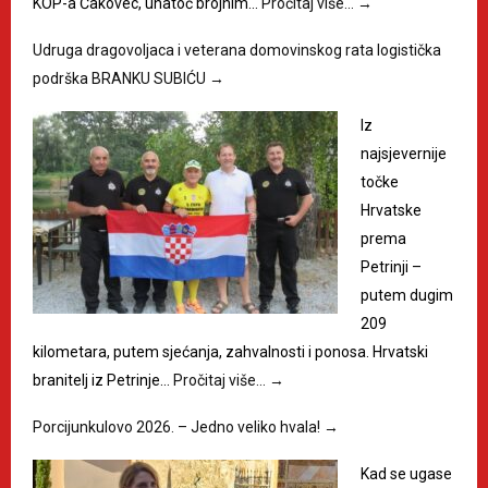
KOP-a Čakovec, unatoč brojnim…
Pročitaj više…
→
Udruga dragovoljaca i veterana domovinskog rata logistička
podrška BRANKU SUBIĆU
→
Iz
najsjevernije
točke
Hrvatske
prema
Petrinji –
putem dugim
209
kilometara, putem sjećanja, zahvalnosti i ponosa. Hrvatski
branitelj iz Petrinje…
Pročitaj više…
→
Porcijunkulovo 2026. – Jedno veliko hvala!
→
Kad se ugase