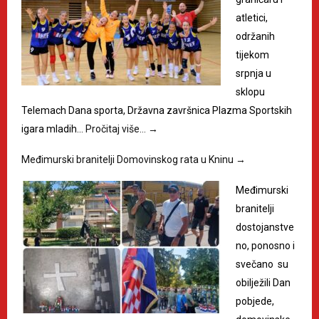
atletici,
održanih
tijekom
srpnja u
sklopu
Telemach Dana sporta, Državna završnica Plazma Sportskih
igara mladih…
Pročitaj više…
→
Međimurski branitelji Domovinskog rata u Kninu
→
Međimurski
branitelji
dostojanstve
no, ponosno i
svečano su
obilježili Dan
pobjede,