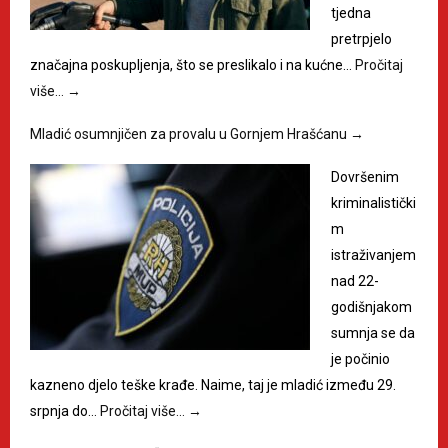
tjedna
pretrpjelo
značajna poskupljenja, što se preslikalo i na kućne…
Pročitaj
više…
→
Mladić osumnjičen za provalu u Gornjem Hrašćanu
→
Dovršenim
kriminalistički
m
istraživanjem
nad 22-
godišnjakom
sumnja se da
je počinio
kazneno djelo teške krađe. Naime, taj je mladić između 29.
srpnja do…
Pročitaj više…
→