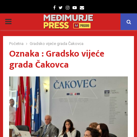
Facebook
Twitter
Instagram
Youtube
Email
PRIMARY
MENU
Početna
Gradsko vijeće grada Čakovca
Oznaka : Gradsko vijeće
grada Čakovca