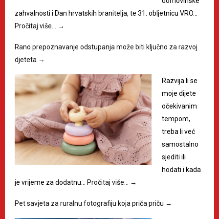
domovinske
zahvalnosti i Dan hrvatskih branitelja, te 31. obljetnicu VRO…
Pročitaj više…
→
Rano prepoznavanje odstupanja može biti ključno za razvoj
djeteta
→
Razvija li se
moje dijete
očekivanim
tempom,
treba li već
samostalno
sjediti ili
hodati i kada
je vrijeme za dodatnu…
Pročitaj više…
→
Pet savjeta za ruralnu fotografiju koja priča priču
→