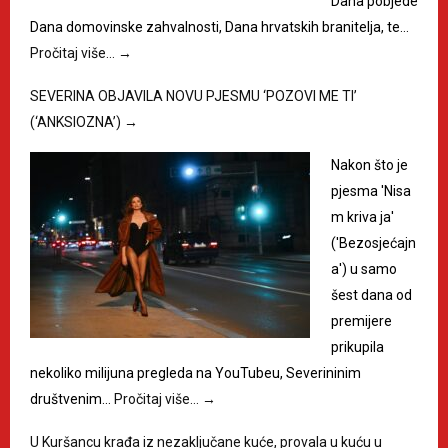
Dana pobjede
Dana domovinske zahvalnosti, Dana hrvatskih branitelja, te…
Pročitaj više…
→
SEVERINA OBJAVILA NOVU PJESMU ‘POZOVI ME TI’
(‘ANKSIOZNA’)
→
Nakon što je
pjesma 'Nisa
m kriva ja'
('Bezosjećajn
a') u samo
šest dana od
premijere
prikupila
nekoliko milijuna pregleda na YouTubeu, Severininim
društvenim…
Pročitaj više…
→
U Kuršancu krađa iz nezaključane kuće, provala u kuću u