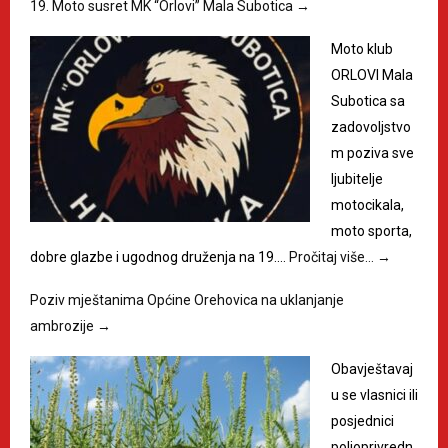
19. Moto susret MK “Orlovi” Mala Subotica
→
Moto klub
ORLOVI Mala
Subotica sa
zadovoljstvo
m poziva sve
ljubitelje
motocikala,
moto sporta,
dobre glazbe i ugodnog druženja na 19.…
Pročitaj više…
→
Poziv mještanima Općine Orehovica na uklanjanje
ambrozije
→
Obavještavaj
u se vlasnici ili
posjednici
poljoprivredn