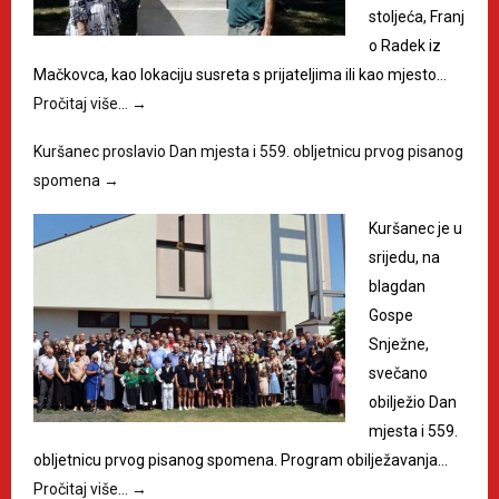
stoljeća, Franj
o Radek iz
Mačkovca, kao lokaciju susreta s prijateljima ili kao mjesto…
Pročitaj više…
→
Kuršanec proslavio Dan mjesta i 559. obljetnicu prvog pisanog
spomena
→
Kuršanec je u
srijedu, na
blagdan
Gospe
Snježne,
svečano
obilježio Dan
mjesta i 559.
obljetnicu prvog pisanog spomena. Program obilježavanja…
Pročitaj više…
→