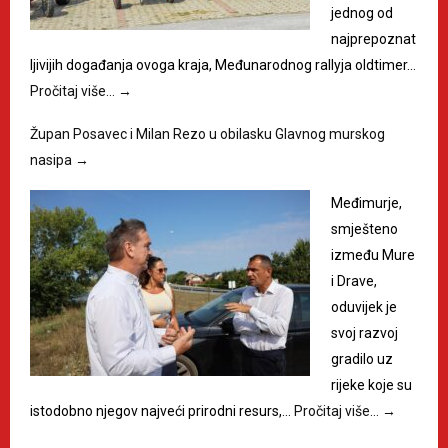
jednog od
najprepoznat
ljivijih događanja ovoga kraja, Međunarodnog rallyja oldtimer…
Pročitaj više…
→
Župan Posavec i Milan Rezo u obilasku Glavnog murskog
nasipa
→
Međimurje,
smješteno
između Mure
i Drave,
oduvijek je
svoj razvoj
gradilo uz
rijeke koje su
istodobno njegov najveći prirodni resurs,…
Pročitaj više…
→