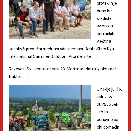
proteklih je
dana bio
središte
svjetskih
borilačkih
vještina
ugostivši prestižni međunarodni seminar Dento Shito Ryu
International Summer Outdoor…
Pročitaj više…
→
Rokovo u Sv. Urbanu donosi 23. Međunarodni rally oldtimer
traktora
→
U nedjelju, 16.
kolovoza
2026., Sveti
Urban
ponovno će
biti domaćin