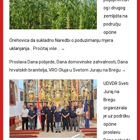
og i drugog
zemljišta na
području
općine
Orehovica da sukladno Naredbi o poduzimanju mjera
uklanjanja…
Pročitaj više…
→
Proslava Dana pobjede, Dana domovinske zahvalnosti, Dana
hrvatskih branitelja, VRO Oluja u Svetom Juraju na Bregu
→
UDVDR Sveti
Juraj na
Bregu
organizirala
je uz podršku
općine
proslavu