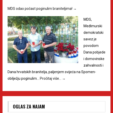
MDS odao počast poginulim braniteljima!
→
MDS,
Međimurski
demokratski
savez je
povodom
Dana pobjede
i domovinske
zahvalnosti i
Dana hrvatskih branitelja, paljenjem svijeća na Spomen-
obilježju poginulim…
Pročitaj više…
→
OGLAS ZA NAJAM