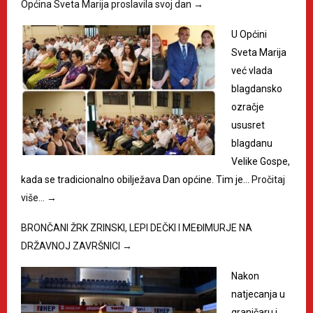
Općina Sveta Marija proslavila svoj dan
→
U Općini
Sveta Marija
već vlada
blagdansko
ozračje
ususret
blagdanu
Velike Gospe,
kada se tradicionalno obilježava Dan općine. Tim je…
Pročitaj
više…
→
BRONČANI ŽRK ZRINSKI, LEPI DEČKI I MEĐIMURJE NA
DRŽAVNOJ ZAVRŠNICI
→
Nakon
natjecanja u
graničaru i