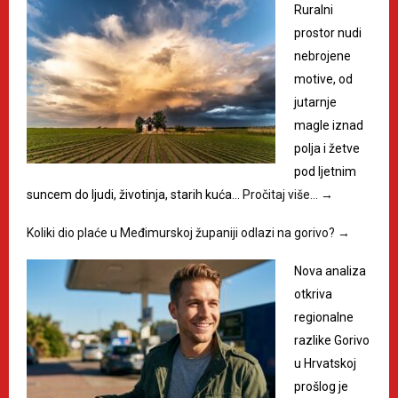
Ruralni
prostor nudi
nebrojene
motive, od
jutarnje
magle iznad
polja i žetve
pod ljetnim
suncem do ljudi, životinja, starih kuća…
Pročitaj više…
→
Koliki dio plaće u Međimurskoj županiji odlazi na gorivo?
→
Nova analiza
otkriva
regionalne
razlike Gorivo
u Hrvatskoj
prošlog je