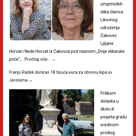
umjetničkih
slika članica
Likovnog
udruženja
Čakovec
Ljiljane
Horvat i Nede Horvat iz Čakovca pod nazivom „Dvije slikarske
priče“,…
Pročitaj više…
→
Franjo Radek donirao 18 tisuća eura za obnovu kipa sv.
Jeronima
→
Prilikom
dolaska u
školu ili
posjeta gradu
sredinom
prošlog