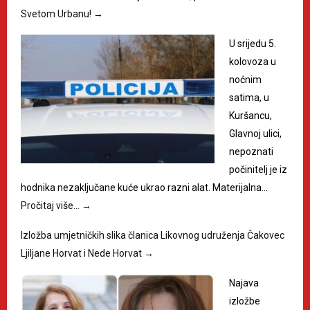
Svetom Urbanu!
→
U srijedu 5.
kolovoza u
noćnim
satima, u
Kuršancu,
Glavnoj ulici,
nepoznati
počinitelj je iz
hodnika nezaključane kuće ukrao razni alat. Materijalna…
Pročitaj više…
→
Izložba umjetničkih slika članica Likovnog udruženja Čakovec
Ljiljane Horvat i Nede Horvat
→
Najava
izložbe