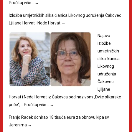
Pročitaj više…
→
Izložba umjetničkih slika članica Likovnog udruženja Čakovec
Ljiljane Horvat i Nede Horvat
→
Najava
izložbe
umjetničkih
slika članica
Likovnog
udruženja
Čakovec
Ljiljane
Horvat i Nede Horvat iz Čakovca pod nazivom „Dvije slikarske
priče“,…
Pročitaj više…
→
Franjo Radek donirao 18 tisuća eura za obnovu kipa sv.
Jeronima
→