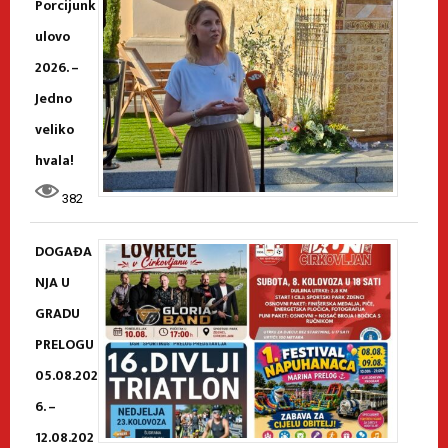
Porcijunk
ulovo
2026. –
Jedno
veliko
hvala!
382
DOGAĐA
NJA U
GRADU
PRELOGU
05.08.202
6. –
12.08.202