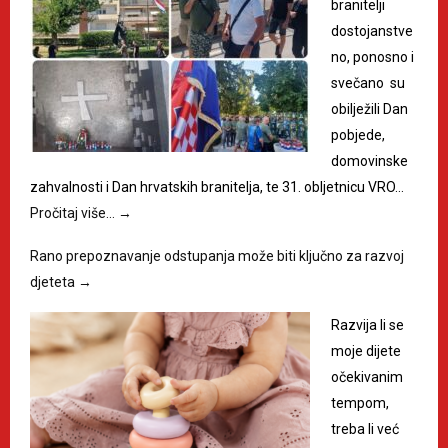
branitelji
dostojanstve
no, ponosno i
svečano su
obilježili Dan
pobjede,
domovinske
zahvalnosti i Dan hrvatskih branitelja, te 31. obljetnicu VRO…
Pročitaj više…
→
Rano prepoznavanje odstupanja može biti ključno za razvoj
djeteta
→
Razvija li se
moje dijete
očekivanim
tempom,
treba li već