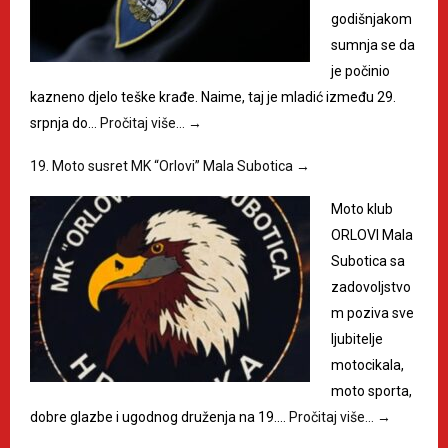
godišnjakom
sumnja se da
je počinio
kazneno djelo teške krađe. Naime, taj je mladić između 29.
srpnja do…
Pročitaj više…
→
19. Moto susret MK “Orlovi” Mala Subotica
→
Moto klub
ORLOVI Mala
Subotica sa
zadovoljstvo
m poziva sve
ljubitelje
motocikala,
moto sporta,
dobre glazbe i ugodnog druženja na 19.…
Pročitaj više…
→