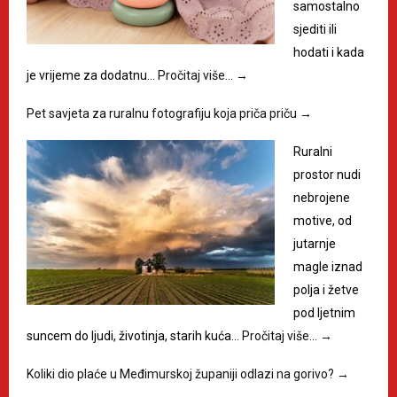
samostalno
sjediti ili
hodati i kada
je vrijeme za dodatnu…
Pročitaj više…
→
Pet savjeta za ruralnu fotografiju koja priča priču
→
Ruralni
prostor nudi
nebrojene
motive, od
jutarnje
magle iznad
polja i žetve
pod ljetnim
suncem do ljudi, životinja, starih kuća…
Pročitaj više…
→
Koliki dio plaće u Međimurskoj županiji odlazi na gorivo?
→