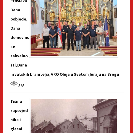
Proslava
Dana
pobjede,
Dana
domovins
ke
zahvalno
sti, Dana
hrvatskih branitelja, VRO Oluja u Svetom Juraju na Bregu
363
Tišina
zapovjed
nika i
glasni