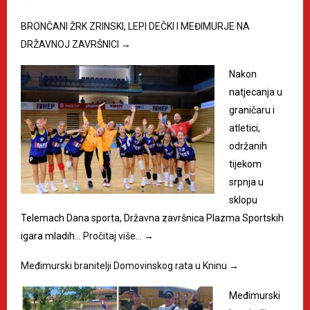
BRONČANI ŽRK ZRINSKI, LEPI DEČKI I MEĐIMURJE NA
DRŽAVNOJ ZAVRŠNICI
→
Nakon
natjecanja u
graničaru i
atletici,
održanih
tijekom
srpnja u
sklopu
Telemach Dana sporta, Državna završnica Plazma Sportskih
igara mladih…
Pročitaj više…
→
Međimurski branitelji Domovinskog rata u Kninu
→
Međimurski