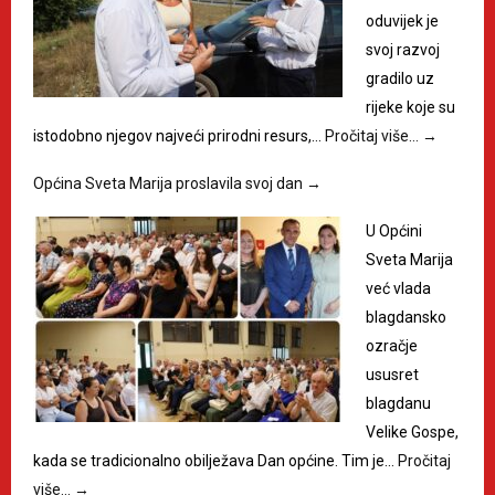
oduvijek je
svoj razvoj
gradilo uz
rijeke koje su
istodobno njegov najveći prirodni resurs,…
Pročitaj više…
→
Općina Sveta Marija proslavila svoj dan
→
U Općini
Sveta Marija
već vlada
blagdansko
ozračje
ususret
blagdanu
Velike Gospe,
kada se tradicionalno obilježava Dan općine. Tim je…
Pročitaj
više…
→