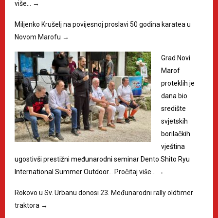
više…
→
Miljenko Krušelj na povijesnoj proslavi 50 godina karatea u
Novom Marofu
→
Grad Novi
Marof
proteklih je
dana bio
središte
svjetskih
borilačkih
vještina
ugostivši prestižni međunarodni seminar Dento Shito Ryu
International Summer Outdoor…
Pročitaj više…
→
Rokovo u Sv. Urbanu donosi 23. Međunarodni rally oldtimer
traktora
→