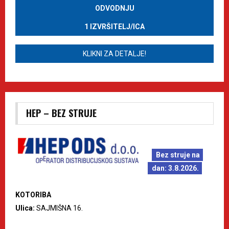
ODVODNJU
1 IZVRŠITELJ/ICA
KLIKNI ZA DETALJE!
HEP – BEZ STRUJE
Bez struje na
dan: 3.8.2026.
KOTORIBA
Ulica:
SAJMIŠNA 16.