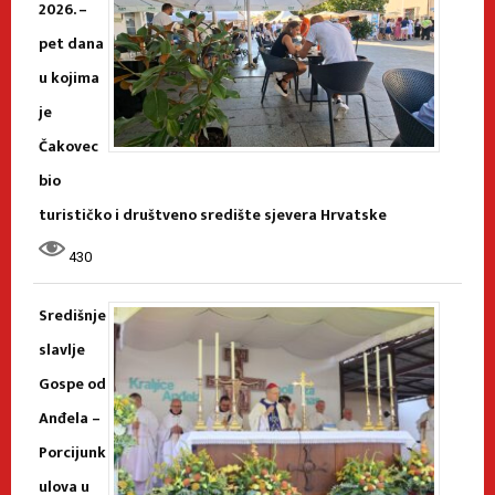
2026. –
pet dana
u kojima
je
Čakovec
bio
turističko i društveno središte sjevera Hrvatske
430
Središnje
slavlje
Gospe od
Anđela –
Porcijunk
ulova u