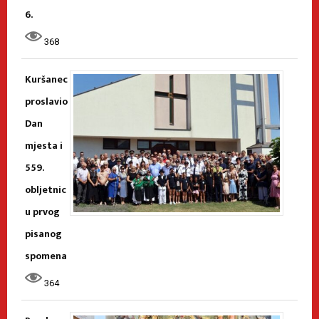
6.
368
Kuršanec
proslavio
Dan
mjesta i
559.
obljetnic
u prvog
pisanog
spomena
364