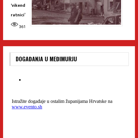
‘vikend
ratnici’
361
DOGAĐANJA U MEĐIMURJU