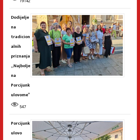
19142
Dodijelje
na
tradicion
alnih
priznanja
„Najbolje
na
Porcijunk
ulovome”
547
Porcijunk
ulovo