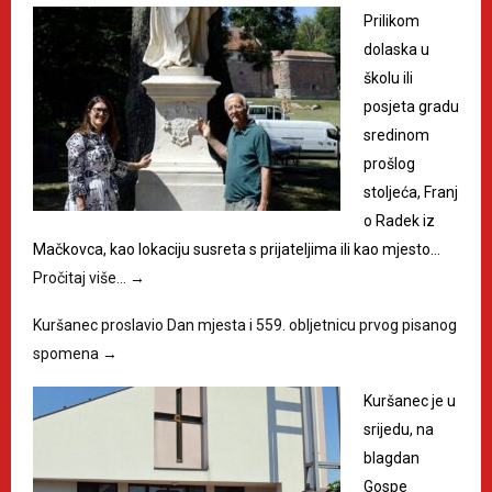
Prilikom
dolaska u
školu ili
posjeta gradu
sredinom
prošlog
stoljeća, Franj
o Radek iz
Mačkovca, kao lokaciju susreta s prijateljima ili kao mjesto…
Pročitaj više…
→
Kuršanec proslavio Dan mjesta i 559. obljetnicu prvog pisanog
spomena
→
Kuršanec je u
srijedu, na
blagdan
Gospe