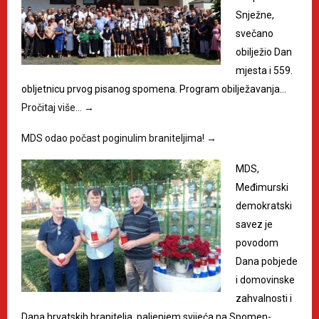
Snježne,
svečano
obilježio Dan
mjesta i 559.
obljetnicu prvog pisanog spomena. Program obilježavanja…
Pročitaj više…
→
MDS odao počast poginulim braniteljima!
→
MDS,
Međimurski
demokratski
savez je
povodom
Dana pobjede
i domovinske
zahvalnosti i
Dana hrvatskih branitelja, paljenjem svijeća na Spomen-