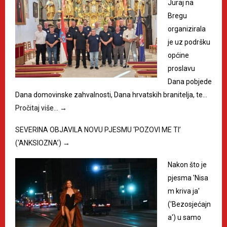
Juraj na
Bregu
organizirala
je uz podršku
općine
proslavu
Dana pobjede
Dana domovinske zahvalnosti, Dana hrvatskih branitelja, te…
Pročitaj više…
→
SEVERINA OBJAVILA NOVU PJESMU ‘POZOVI ME TI’
(‘ANKSIOZNA’)
→
Nakon što je
pjesma 'Nisa
m kriva ja'
('Bezosjećajn
a') u samo