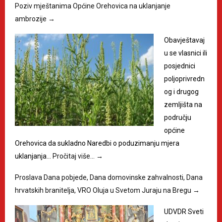
Poziv mještanima Općine Orehovica na uklanjanje
ambrozije
→
Obavještavaj
u se vlasnici ili
posjednici
poljoprivredn
og i drugog
zemljišta na
području
općine
Orehovica da sukladno Naredbi o poduzimanju mjera
uklanjanja…
Pročitaj više…
→
Proslava Dana pobjede, Dana domovinske zahvalnosti, Dana
hrvatskih branitelja, VRO Oluja u Svetom Juraju na Bregu
→
UDVDR Sveti