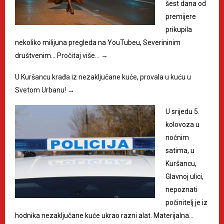
šest dana od
premijere
prikupila
nekoliko milijuna pregleda na YouTubeu, Severininim
društvenim…
Pročitaj više…
→
U Kuršancu krađa iz nezaključane kuće, provala u kuću u
Svetom Urbanu!
→
U srijedu 5.
kolovoza u
noćnim
satima, u
Kuršancu,
Glavnoj ulici,
nepoznati
počinitelj je iz
hodnika nezaključane kuće ukrao razni alat. Materijalna…