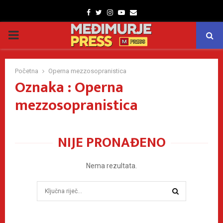
Facebook
Twitter
Instagram
Youtube
Email
PRIMARY
MENU
Početna
Operna mezzosopranistica
Oznaka : Operna
mezzosopranistica
NIJE PRONAĐENO
Nema rezultata.
Search
for:
SEARCH