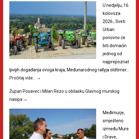
U nedjelju, 16.
kolovoza
2026., Sveti
Urban
ponovno će
biti domaćin
jednog od
najprepoznat
ljivijih događanja ovoga kraja, Međunarodnog rallyja oldtimer…
Pročitaj više…
→
Župan Posavec i Milan Rezo u obilasku Glavnog murskog
nasipa
→
Međimurje,
smješteno
između Mure
i Drave,