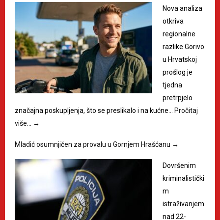
Nova analiza
otkriva
regionalne
razlike Gorivo
u Hrvatskoj
prošlog je
tjedna
pretrpjelo
značajna poskupljenja, što se preslikalo i na kućne…
Pročitaj
više…
→
Mladić osumnjičen za provalu u Gornjem Hrašćanu
→
Dovršenim
kriminalistički
m
istraživanjem
nad 22-