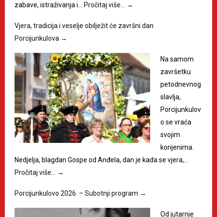
zabave, istraživanja i…
Pročitaj više…
→
Vjera, tradicija i veselje obilježit će završni dan
Porcijunkulova
→
Na samom
završetku
petodnevnog
slavlja,
Porcijunkulov
o se vraća
svojim
korijenima.
Nedjelja, blagdan Gospe od Anđela, dan je kada se vjera,…
Pročitaj više…
→
Porcijunkulovo 2026. – Subotnji program
→
Od jutarnje