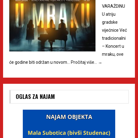
VARAŽDINU
U atriju
gradske
vijećnice Već
tradicionalni
– Koncert u
mraku, ove
će godine biti održan u novom…
Pročitaj više…
→
OGLAS ZA NAJAM