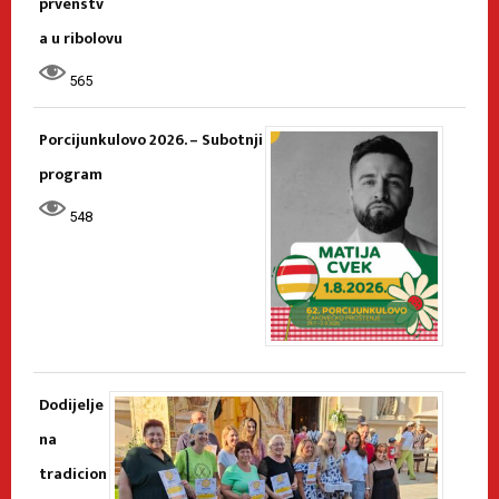
prvenstv
a u ribolovu
565
Porcijunkulovo 2026. – Subotnji
program
548
Dodijelje
na
tradicion