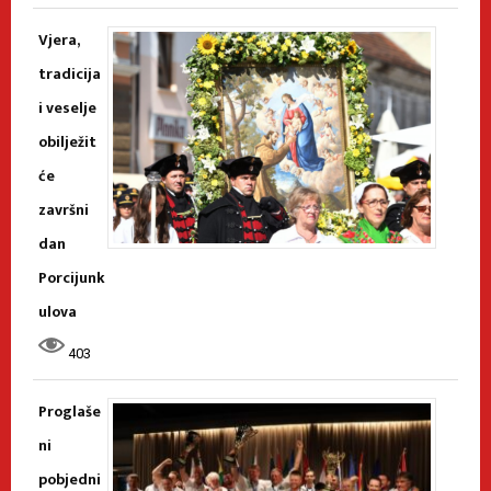
Vjera,
tradicija
i veselje
obilježit
će
završni
dan
Porcijunk
ulova
403
Proglaše
ni
pobjedni