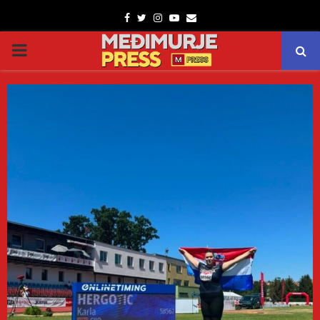
Facebook
Twitter
Instagram
Youtube
Email
PRIMARY
MENU