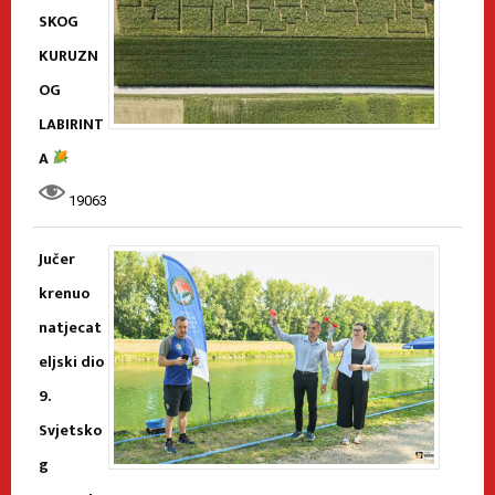
SKOG
KURUZN
OG
LABIRINT
A
19063
Jučer
krenuo
natjecat
eljski dio
9.
Svjetsko
g