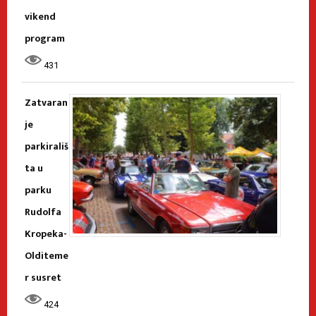
vikend
program
431
Zatvaran
je
parkirališ
ta u
parku
Rudolfa
Kropeka-
Olditeme
r susret
424