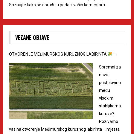
Saznajte kako se obrađuju podaci vaših komentara.
VEZANE OBJAVE
OTVORENJE MEĐIMURSKOG KURUZNOG LABIRINTA
→
Spremni za
novu
pustolovinu
među
visokim
stabljikama
kuruze?
Pozivamo
vas na otvorenje Međimurskog kuruznog labirinta – mjesta