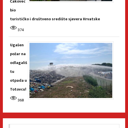
Čakovec
bio
turističko i društveno središte sjevera Hrvatske
374
Ugašen
požar na
odlagališ
tu
otpada u
Totovcu!
368