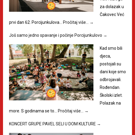
za dolazak u
Čakovec Već
prvi dan 62. Porcijunkulova…
Pročitaj više…
→
Još samo jedno spavanje i počinje Porcijunkulovo
→
Kad smo bili
djeca,
postojali su
dani koje smo
odbrojavali.
Rođendan.
Školski izlet.
Polazak na
more. S godinama se to…
Pročitaj više…
→
KONCERT GRUPE PAVEL SELI U DOM KULTURE
→