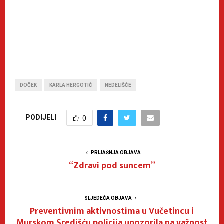
DOČEK
KARLA HERGOTIĆ
NEDELIŠĆE
PODIJELI
0
PRIJAŠNJA OBJAVA
“Zdravi pod suncem”
SLJEDEĆA OBJAVA
Preventivnim aktivnostima u Vučetincu i
Murskom Središću policija upozorila na važnost