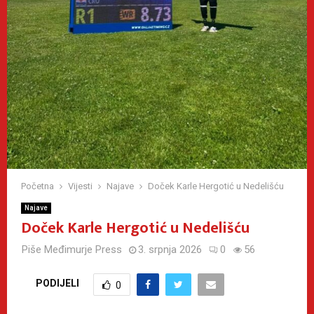
Početna
Vijesti
Najave
Doček Karle Hergotić u Nedelišću
Najave
Doček Karle Hergotić u Nedelišću
Piše
Međimurje Press
3. srpnja 2026
0
56
PODIJELI
0