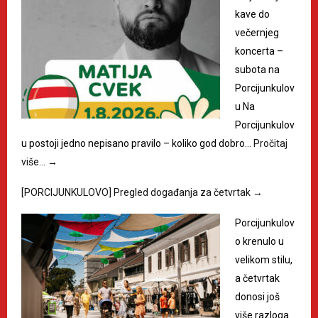
kave do
večernjeg
koncerta –
subota na
Porcijunkulov
u Na
Porcijunkulov
u postoji jedno nepisano pravilo – koliko god dobro…
Pročitaj
više…
→
[PORCIJUNKULOVO] Pregled događanja za četvrtak
→
Porcijunkulov
o krenulo u
velikom stilu,
a četvrtak
donosi još
više razloga