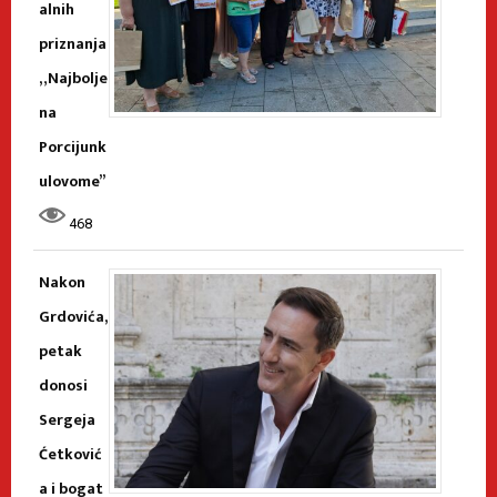
alnih
priznanja
„Najbolje
na
Porcijunk
ulovome”
468
Nakon
Grdovića,
petak
donosi
Sergeja
Ćetković
a i bogat