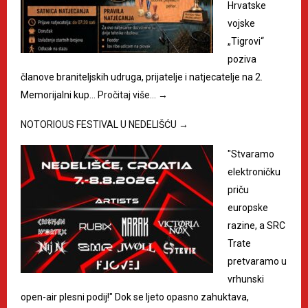
Hrvatske
vojske
„Tigrovi“
poziva
članove braniteljskih udruga, prijatelje i natjecatelje na 2.
Memorijalni kup…
Pročitaj više…
→
NOTORIOUS FESTIVAL U NEDELIŠĆU
→
"Stvaramo
elektroničku
priču
europske
razine, a SRC
Trate
pretvaramo u
vrhunski
open-air plesni podij!" Dok se ljeto opasno zahuktava,