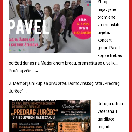
Zbog
najavljene
promjene
vremenskih
uvjeta,
koncert
grupe Pavel,
koji se trebao
održati danas na Mađerkinom bregu, premješta se u veliki…
Pročitaj više…
→
2. Memorijalni kup za prvu žrtvu Domovinskog rata „Predrag
Jurčec“
→
Udruga ratnih
veterana 1.
gardijske
brigade