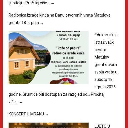
ljubitelji…
Pročitaj više…
→
Radionica izrade kinča na Danu otvorenih vrata Matulova
grunta 18. srpnja
→
Edukacijsko-
istraživački
centar
Matulov
grunt otvara
svoja vrata u
subotu 18.
srpnja 2026.
godine. Grunt će biti dostupan za razgled od…
Pročitaj
više…
→
KONCERT U MRAKU
→
LJETO U