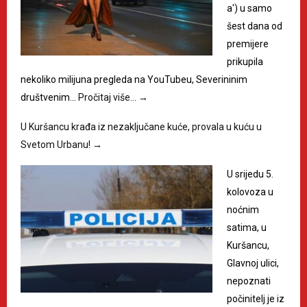
a') u samo
šest dana od
premijere
prikupila
nekoliko milijuna pregleda na YouTubeu, Severininim
društvenim…
Pročitaj više…
→
U Kuršancu krađa iz nezaključane kuće, provala u kuću u
Svetom Urbanu!
→
U srijedu 5.
kolovoza u
noćnim
satima, u
Kuršancu,
Glavnoj ulici,
nepoznati
počinitelj je iz