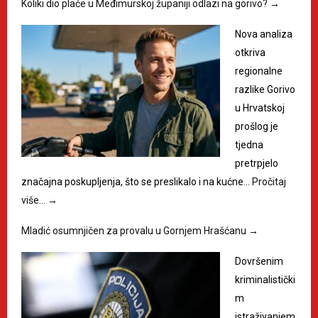
Koliki dio plaće u Međimurskoj županiji odlazi na gorivo?
→
Nova analiza
otkriva
regionalne
razlike Gorivo
u Hrvatskoj
prošlog je
tjedna
pretrpjelo
značajna poskupljenja, što se preslikalo i na kućne…
Pročitaj
više…
→
Mladić osumnjičen za provalu u Gornjem Hrašćanu
→
Dovršenim
kriminalistički
m
istraživanjem