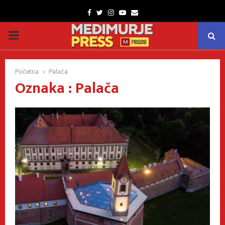
Facebook
Twitter
Instagram
Youtube
Email
PRIMARY
MENU
Početna
Palača
Oznaka : Palača