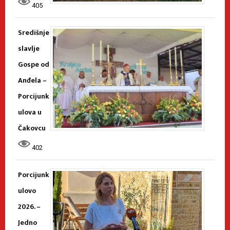
405
Središnje
slavlje
Gospe od
Anđela –
Porcijunk
ulova u
Čakovcu
402
Porcijunk
ulovo
2026. –
Jedno