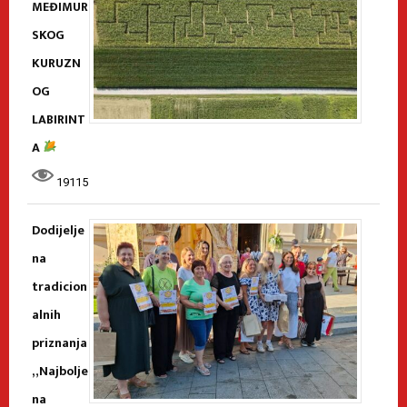
MEĐIMUR
SKOG
KURUZN
OG
LABIRINT
A
19115
Dodijelje
na
tradicion
alnih
priznanja
„Najbolje
na