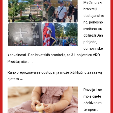
Međimurski
branitelji
dostojanstve
no, ponosno i
svečano su
obilježili Dan
pobjede,
domovinske
zahvalnosti i Dan hrvatskih branitelja, te 31. obljetnicu VRO…
Pročitaj više…
→
Rano prepoznavanje odstupanja može biti ključno za razvoj
djeteta
→
Razvija li se
moje dijete
očekivanim
tempom,