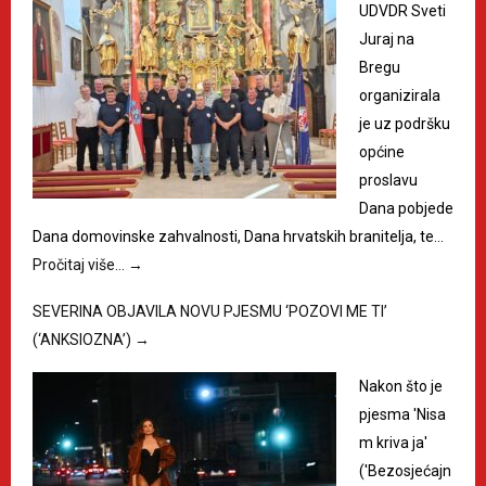
UDVDR Sveti
Juraj na
Bregu
organizirala
je uz podršku
općine
proslavu
Dana pobjede
Dana domovinske zahvalnosti, Dana hrvatskih branitelja, te…
Pročitaj više…
→
SEVERINA OBJAVILA NOVU PJESMU ‘POZOVI ME TI’
(‘ANKSIOZNA’)
→
Nakon što je
pjesma 'Nisa
m kriva ja'
('Bezosjećajn