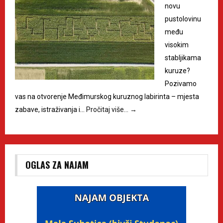
novu
pustolovinu
među
visokim
stabljikama
kuruze?
Pozivamo
vas na otvorenje Međimurskog kuruznog labirinta – mjesta
zabave, istraživanja i…
Pročitaj više…
→
OGLAS ZA NAJAM