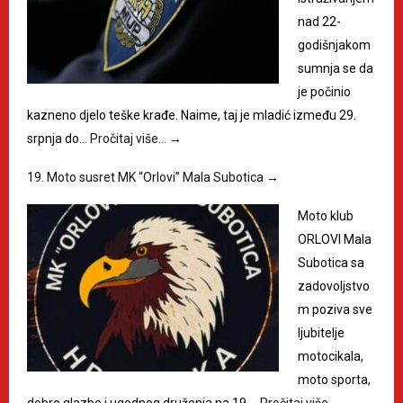
nad 22-
godišnjakom
sumnja se da
je počinio
kazneno djelo teške krađe. Naime, taj je mladić između 29.
srpnja do…
Pročitaj više…
→
19. Moto susret MK “Orlovi” Mala Subotica
→
Moto klub
ORLOVI Mala
Subotica sa
zadovoljstvo
m poziva sve
ljubitelje
motocikala,
moto sporta,