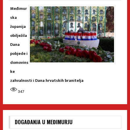
Međimur
ska
županija
obilježila
Dana
pobjede i
domovins
ke
zahvalnosti i Dana hrvatskih branitelja
347
DOGAĐANJA U MEĐIMURJU