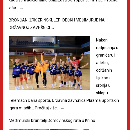
kada se tradicionalno obilježava Dan općine. Tim je…
Pročitaj
više…
→
BRONČANI ŽRK ZRINSKI, LEPI DEČKI I MEĐIMURJE NA
DRŽAVNOJ ZAVRŠNICI
→
Nakon
natjecanja u
graničaru i
atletici,
održanih
tijekom
srpnja u
sklopu
Telemach Dana sporta, Državna završnica Plazma Sportskih
igara mladih…
Pročitaj više…
→
Međimurski branitelji Domovinskog rata u Kninu
→