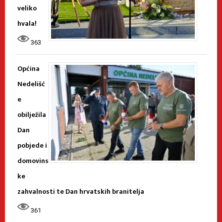
veliko
hvala!
363
Općina
Nedelišć
e
obilježila
Dan
pobjede i
domovins
ke
zahvalnosti te Dan hrvatskih branitelja
361