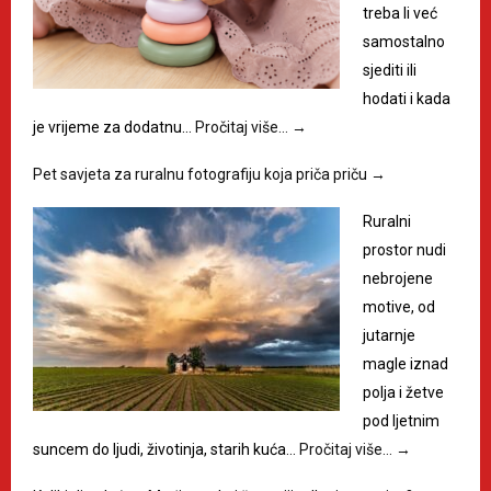
treba li već
samostalno
sjediti ili
hodati i kada
je vrijeme za dodatnu…
Pročitaj više…
→
Pet savjeta za ruralnu fotografiju koja priča priču
→
Ruralni
prostor nudi
nebrojene
motive, od
jutarnje
magle iznad
polja i žetve
pod ljetnim
suncem do ljudi, životinja, starih kuća…
Pročitaj više…
→