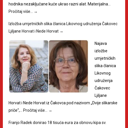
hodnika nezaključane kuće ukrao razni alat. Materijalna…
Pročitaj više…
→
Izložba umjetničkih slika članica Likovnog udruženja Čakovec
Ljiljane Horvat i Nede Horvat
→
Najava
izložbe
umjetničkih
slika članica
Likovnog
udruženja
Čakovec
Ljiljane
Horvat i Nede Horvat iz Čakovca pod nazivom „Dvije slikarske
priče“,…
Pročitaj više…
→
Franjo Radek donirao 18 tisuća eura za obnovu kipa sv.