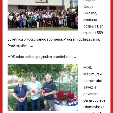
blagdan
Gospe
Snježne,
svečano
obilježio Dan
mjesta i 559.
obljetnicu prvog pisanog spomena. Program obilježavanja…
Pročitaj više…
→
MDS odao počast poginulim braniteljima!
→
MDS,
Međimurski
demokratski
savez je
povodom
Dana pobjede
i domovinske