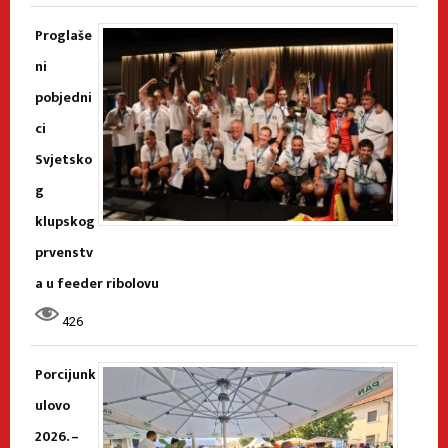
Proglaše
ni
pobjedni
ci
Svjetsko
g
klupskog
prvenstv
a u feeder ribolovu
426
Porcijunk
ulovo
2026. –