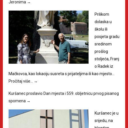
Jeronima
→
Prilikom
dolaska u
školu ili
posjeta gradu
sredinom
prošlog
stoljeća, Franj
o Radek iz
Mačkovca, kao lokaciju susreta s prijateljima ili kao mjesto…
Pročitaj više…
→
Kuršanec proslavio Dan mjesta i 559. obljetnicu prvog pisanog
spomena
→
Kuršanec je u
srijedu, na