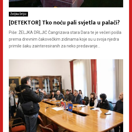
Željka Drljić
[DETEKTOR] Tko noću pali svjetla u palači?
Piše: ŽELJKA DRLJIĆ Čangrizava stara Dara te je večeri pošla
prema drevnim čakovečkim zidinama koje su u svoja njedra
primile šaku zainteresiranih za neko predavanje...