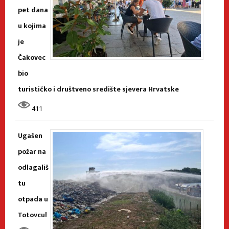
pet dana
u kojima
je
Čakovec
bio
turističko i društveno središte sjevera Hrvatske
411
Ugašen
požar na
odlagališ
tu
otpada u
Totovcu!