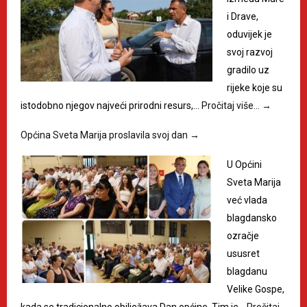
i Drave,
oduvijek je
svoj razvoj
gradilo uz
rijeke koje su
istodobno njegov najveći prirodni resurs,…
Pročitaj više…
→
Općina Sveta Marija proslavila svoj dan
→
U Općini
Sveta Marija
već vlada
blagdansko
ozračje
ususret
blagdanu
Velike Gospe,