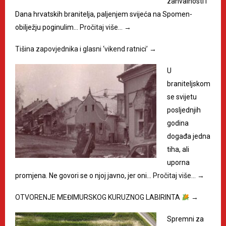
zahvalnosti i
Dana hrvatskih branitelja, paljenjem svijeća na Spomen-
obilježju poginulim…
Pročitaj više…
→
Tišina zapovjednika i glasni ‘vikend ratnici’
→
U
braniteljskom
se svijetu
posljednjih
godina
događa jedna
tiha, ali
uporna
promjena. Ne govori se o njoj javno, jer oni…
Pročitaj više…
→
OTVORENJE MEĐIMURSKOG KURUZNOG LABIRINTA
→
Spremni za