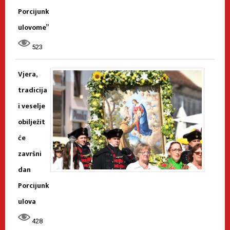
Porcijunk
ulovome”
523
Vjera,
tradicija
i veselje
obilježit
će
završni
dan
Porcijunk
ulova
428