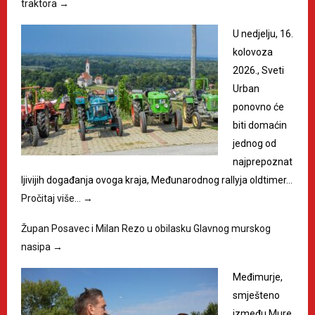
traktora
→
U nedjelju, 16.
kolovoza
2026., Sveti
Urban
ponovno će
biti domaćin
jednog od
najprepoznat
ljivijih događanja ovoga kraja, Međunarodnog rallyja oldtimer…
Pročitaj više…
→
Župan Posavec i Milan Rezo u obilasku Glavnog murskog
nasipa
→
Međimurje,
smješteno
između Mure