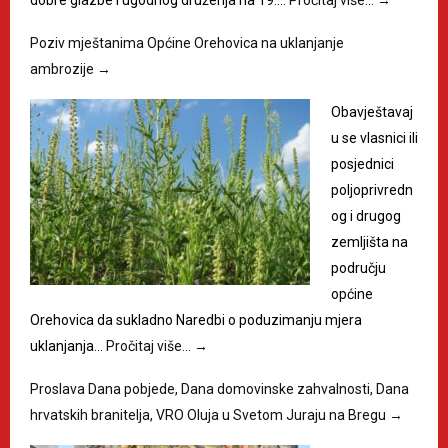
dobre glazbe i ugodnog druženja na 19.…
Pročitaj više…
→
Poziv mještanima Općine Orehovica na uklanjanje
ambrozije
→
Obavještavaj
u se vlasnici ili
posjednici
poljoprivredn
og i drugog
zemljišta na
području
općine
Orehovica da sukladno Naredbi o poduzimanju mjera
uklanjanja…
Pročitaj više…
→
Proslava Dana pobjede, Dana domovinske zahvalnosti, Dana
hrvatskih branitelja, VRO Oluja u Svetom Juraju na Bregu
→