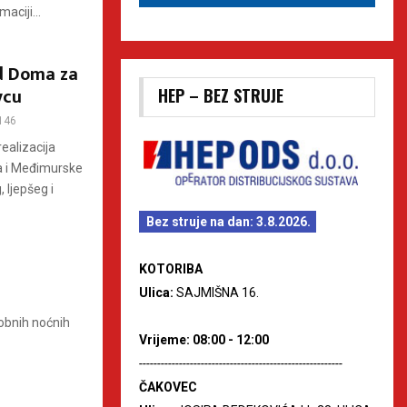
aciji...
d Doma za
vcu
HEP – BEZ STRUJE
146
realizacija
a i Međimurske
, ljepšeg i
Bez struje na dan: 3.8.2026.
KOTORIBA
Ulica:
SAJMIŠNA 16.
kobnih noćnih
Vrijeme: 08:00 - 12:00
--------------------------------------------------------
ČAKOVEC