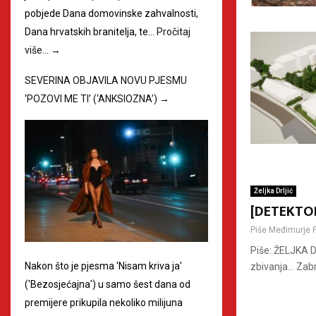
pobjede Dana domovinske zahvalnosti,
Dana hrvatskih branitelja, te…
Pročitaj
više…
→
SEVERINA OBJAVILA NOVU PJESMU
‘POZOVI ME TI’ (‘ANKSIOZNA’)
→
Željka Drljić
[DETEKTOR]
Piše
Međimurje 
Piše: ŽELJKA D
Nakon što je pjesma 'Nisam kriva ja'
zbivanja… Zabri
('Bezosjećajna') u samo šest dana od
premijere prikupila nekoliko milijuna