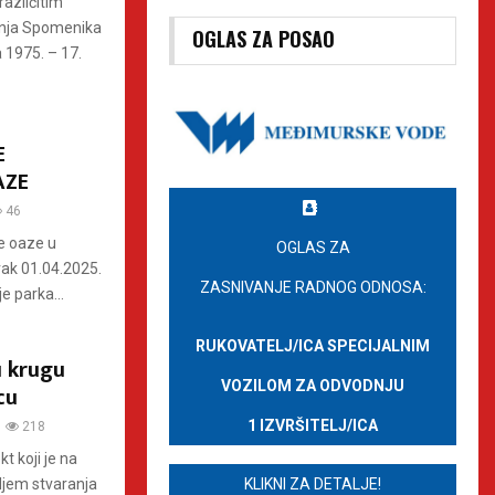
azličitim
šenja Spomenika
OGLAS ZA POSAO
a 1975. – 17.
E
AZE
46
e oaze u
OGLAS ZA
rak 01.04.2025.
ZASNIVANJE RADNOG ODNOSA:
e parka...
RUKOVATELJ/ICA SPECIJALNIM
u krugu
VOZILOM ZA ODVODNJU
cu
1 IZVRŠITELJ/ICA
218
kt koji je na
KLIKNI ZA DETALJE!
iljem stvaranja