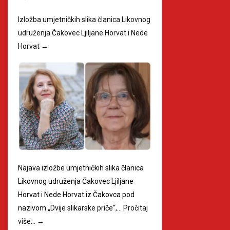
Izložba umjetničkih slika članica Likovnog
udruženja Čakovec Ljiljane Horvat i Nede
Horvat
→
Najava izložbe umjetničkih slika članica
Likovnog udruženja Čakovec Ljiljane
Horvat i Nede Horvat iz Čakovca pod
nazivom „Dvije slikarske priče“,…
Pročitaj
više…
→