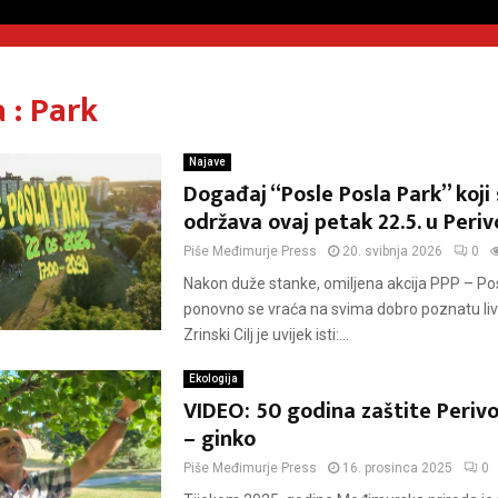
 : Park
Najave
Događaj “Posle Posla Park” koji
održava ovaj petak 22.5. u Periv
Piše
Međimurje Press
20. svibnja 2026
0
Nakon duže stanke, omiljena akcija PPP – Po
ponovno se vraća na svima dobro poznatu liv
Zrinski Cilj je uvijek isti:...
Ekologija
VIDEO: 50 godina zaštite Perivo
– ginko
Piše
Međimurje Press
16. prosinca 2025
0