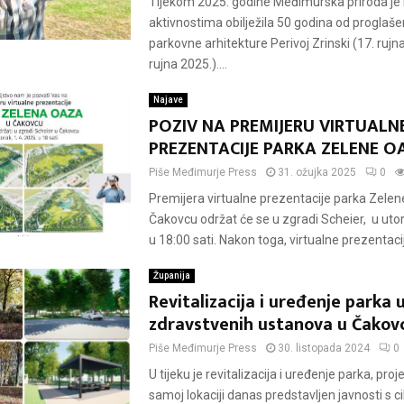
Tijekom 2025. godine Međimurska priroda je r
aktivnostima obilježila 50 godina od progla
parkovne arhitekture Perivoj Zrinski (17. rujn
rujna 2025.)....
Najave
POZIV NA PREMIJERU VIRTUALN
PREZENTACIJE PARKA ZELENE O
Piše
Međimurje Press
31. ožujka 2025
0
Premijera virtualne prezentacije parka Zelen
Čakovcu održat će se u zgradi Scheier, u uto
u 18:00 sati. Nakon toga, virtualne prezentacij
Županija
Revitalizacija i uređenje parka 
zdravstvenih ustanova u Čakov
Piše
Međimurje Press
30. listopada 2024
0
U tijeku je revitalizacija i uređenje parka, proje
samoj lokaciji danas predstavljen javnosti s c