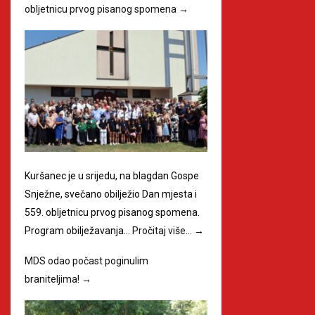
obljetnicu prvog pisanog spomena
→
Kuršanec je u srijedu, na blagdan Gospe
Snježne, svečano obilježio Dan mjesta i
559. obljetnicu prvog pisanog spomena.
Program obilježavanja…
Pročitaj više…
→
MDS odao počast poginulim
braniteljima!
→