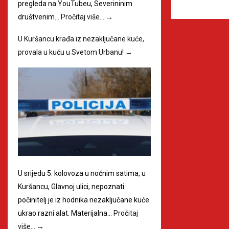
pregleda na YouTubeu, Severininim
društvenim…
Pročitaj više…
→
U Kuršancu krađa iz nezaključane kuće,
provala u kuću u Svetom Urbanu!
→
U srijedu 5. kolovoza u noćnim satima, u
Kuršancu, Glavnoj ulici, nepoznati
počinitelj je iz hodnika nezaključane kuće
ukrao razni alat. Materijalna…
Pročitaj
više…
→