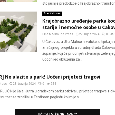
što jasnije predodžbe o krajobraznoj transform
Grad Čakovec
Krajobrazno uređenje parka ko
starije i nemoćne osobe u Čako
Piše
Međimurje Press
27. rujna 2024
0
U Čakovcu, u Ulici Matice hrvatske, u tijeku je 
značajnog projekta u suradnji Grada Čakovc
županije, koji će pridonijeti stvaranju zelenijeg
ugodnijeg okruženja za...
 Ne ulazite u park! Uočeni prijeteći tragovi
Press
28. travnja 2024
0
254
RLJIĆ Nije šala. Jutra u gradskom parku otkrivaju prijeteće tragove zlo
nutost se zrcalila i u Ferdinom pogledu kojim je s...
UČITAJ VIŠE OBJAVA