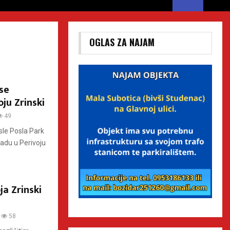
OGLAS ZA NAJAM
 se
oju Zrinski
49
sle Posla Park
adu u Perivoju
ja Zrinski
58