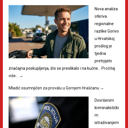
Nova analiza
otkriva
regionalne
razlike Gorivo
u Hrvatskoj
prošlog je
tjedna
pretrpjelo
značajna poskupljenja, što se preslikalo i na kućne…
Pročitaj
više…
→
Mladić osumnjičen za provalu u Gornjem Hrašćanu
→
Dovršenim
kriminalistički
m
istraživanjem