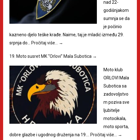
nad 22-
godišnjakom
sumnja se da
je počinio
kazneno djelo teške krađe. Naime, taj je mladić između 29.
srpnja do…
Pročitaj više…
→
19. Moto susret MK “Orlovi” Mala Subotica
→
Moto klub
ORLOVI Mala
Subotica sa
zadovoljstvo
m poziva sve
ljubitelje
motocikala,
moto sporta,
dobre glazbe i ugodnog druženja na 19.…
Pročitaj više…
→