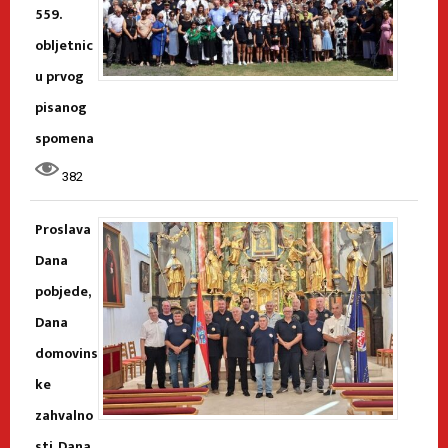
559.
obljetnic
u prvog
pisanog
spomena
382
Proslava
Dana
pobjede,
Dana
domovins
ke
zahvalno
sti, Dana