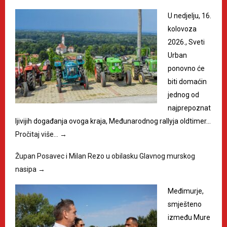
U nedjelju, 16.
kolovoza
2026., Sveti
Urban
ponovno će
biti domaćin
jednog od
najprepoznat
ljivijih događanja ovoga kraja, Međunarodnog rallyja oldtimer…
Pročitaj više…
→
Župan Posavec i Milan Rezo u obilasku Glavnog murskog
nasipa
→
Međimurje,
smješteno
između Mure