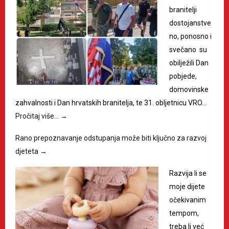
branitelji
dostojanstve
no, ponosno i
svečano su
obilježili Dan
pobjede,
domovinske
zahvalnosti i Dan hrvatskih branitelja, te 31. obljetnicu VRO…
Pročitaj više…
→
Rano prepoznavanje odstupanja može biti ključno za razvoj
djeteta
→
Razvija li se
moje dijete
očekivanim
tempom,
treba li već