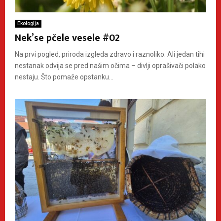
Ekologija
Nek’se pčele vesele #02
Na prvi pogled, priroda izgleda zdravo i raznoliko. Ali jedan tihi
nestanak odvija se pred našim očima – divlji oprašivači polako
nestaju. Što pomaže opstanku...