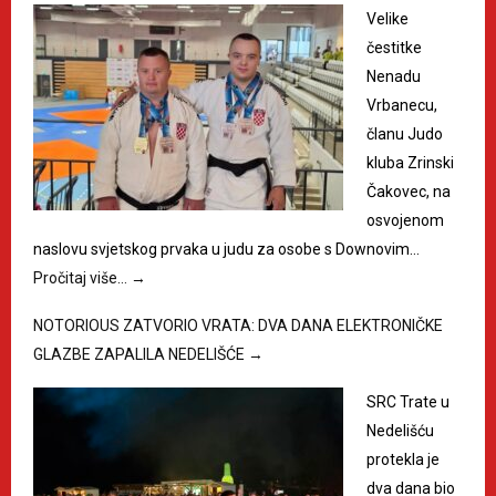
Velike
čestitke
Nenadu
Vrbanecu,
članu Judo
kluba Zrinski
Čakovec, na
osvojenom
naslovu svjetskog prvaka u judu za osobe s Downovim…
Pročitaj više…
→
NOTORIOUS ZATVORIO VRATA: DVA DANA ELEKTRONIČKE
GLAZBE ZAPALILA NEDELIŠĆE
→
SRC Trate u
Nedelišću
protekla je
dva dana bio