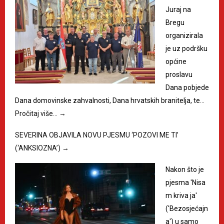
Juraj na
Bregu
organizirala
je uz podršku
općine
proslavu
Dana pobjede
Dana domovinske zahvalnosti, Dana hrvatskih branitelja, te…
Pročitaj više…
→
SEVERINA OBJAVILA NOVU PJESMU ‘POZOVI ME TI’
(‘ANKSIOZNA’)
→
Nakon što je
pjesma 'Nisa
m kriva ja'
('Bezosjećajn
a') u samo