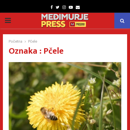
Facebook
Twitter
Instagram
Youtube
Email
PRIMARY
MENU
Početna
Pčele
Oznaka : Pčele