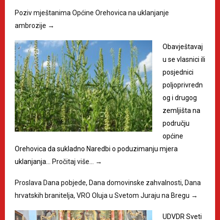
Poziv mještanima Općine Orehovica na uklanjanje
ambrozije
→
Obavještavaj
u se vlasnici ili
posjednici
poljoprivredn
og i drugog
zemljišta na
području
općine
Orehovica da sukladno Naredbi o poduzimanju mjera
uklanjanja…
Pročitaj više…
→
Proslava Dana pobjede, Dana domovinske zahvalnosti, Dana
hrvatskih branitelja, VRO Oluja u Svetom Juraju na Bregu
→
UDVDR Sveti