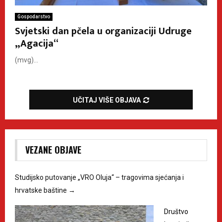
Gospodarstvo
Svjetski dan pčela u organizaciji Udruge
„Agacija“
(mvg)...
UČITAJ VIŠE OBJAVA
VEZANE OBJAVE
Studijsko putovanje „VRO Oluja“ – tragovima sjećanja i
hrvatske baštine
→
Društvo