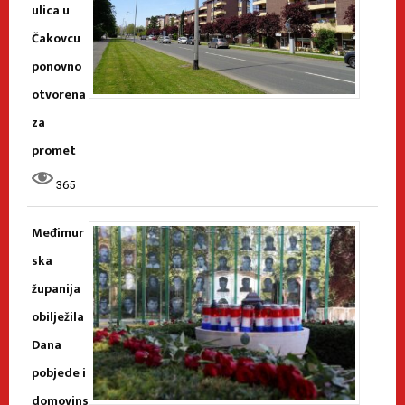
ulica u
Čakovcu
ponovno
otvorena
za
promet
365
Međimur
ska
županija
obilježila
Dana
pobjede i
domovins