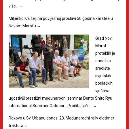
više…
→
Miljenko Krušelj na povijesnoj proslavi 50 godina karatea u
Novom Marofu
→
Grad Novi
Marof
proteklih je
dana bio
središte
svjetskih
borilačkih
vještina
ugostivši prestižni međunarodni seminar Dento Shito Ryu
International Summer Outdoor…
Pročitaj više…
→
Rokovo u Sv. Urbanu donosi 23. Međunarodni rally oldtimer
traktora
→