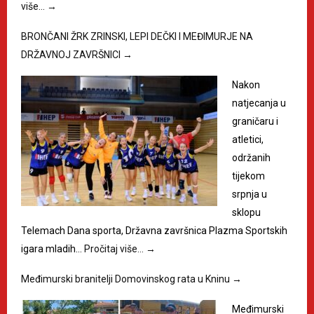
više…
→
BRONČANI ŽRK ZRINSKI, LEPI DEČKI I MEĐIMURJE NA
DRŽAVNOJ ZAVRŠNICI
→
Nakon
natjecanja u
graničaru i
atletici,
održanih
tijekom
srpnja u
sklopu
Telemach Dana sporta, Državna završnica Plazma Sportskih
igara mladih…
Pročitaj više…
→
Međimurski branitelji Domovinskog rata u Kninu
→
Međimurski