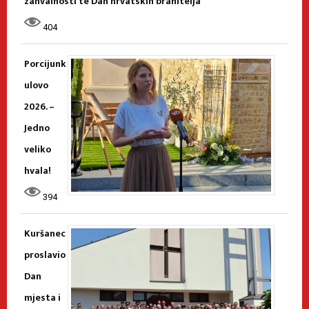
zahvalnosti te Dan hrvatskih branitelja
404
Porcijunk
ulovo
2026. –
Jedno
veliko
hvala!
394
Kuršanec
proslavio
Dan
mjesta i