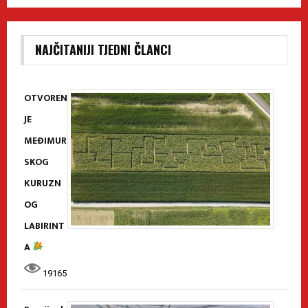
NAJČITANIJI TJEDNI ČLANCI
OTVOREN
JE
MEĐIMUR
SKOG
KURUZN
OG
LABIRINT
A
19165