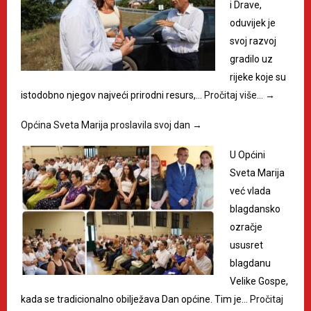
i Drave,
oduvijek je
svoj razvoj
gradilo uz
rijeke koje su
istodobno njegov najveći prirodni resurs,…
Pročitaj više…
→
Općina Sveta Marija proslavila svoj dan
→
U Općini
Sveta Marija
već vlada
blagdansko
ozračje
ususret
blagdanu
Velike Gospe,
kada se tradicionalno obilježava Dan općine. Tim je…
Pročitaj