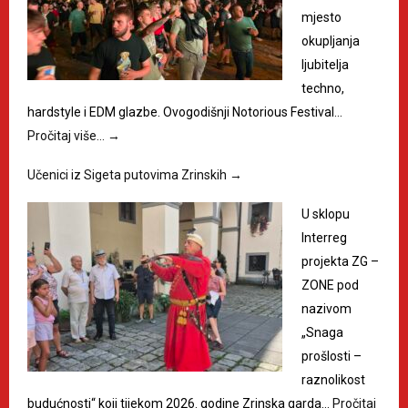
mjesto
okupljanja
ljubitelja
techno,
hardstyle i EDM glazbe. Ovogodišnji Notorious Festival…
Pročitaj više…
→
Učenici iz Sigeta putovima Zrinskih
→
U sklopu
Interreg
projekta ZG –
ZONE pod
nazivom
„Snaga
prošlosti –
raznolikost
budućnosti“ koji tijekom 2026. godine Zrinska garda…
Pročitaj