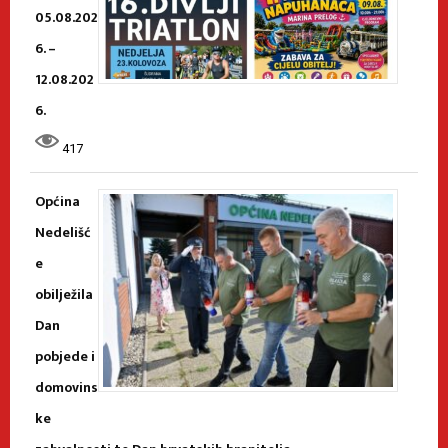
05.08.202
6. –
12.08.202
6.
417
Općina
Nedelišć
e
obilježila
Dan
pobjede i
domovins
ke