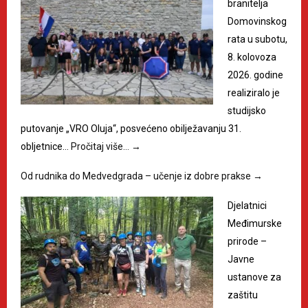
branitelja
Domovinskog
rata u subotu,
8. kolovoza
2026. godine
realiziralo je
studijsko
putovanje „VRO Oluja“, posvećeno obilježavanju 31.
obljetnice…
Pročitaj više…
→
Od rudnika do Medvedgrada – učenje iz dobre prakse
→
Djelatnici
Međimurske
prirode –
Javne
ustanove za
zaštitu