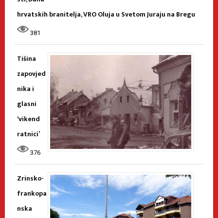
hrvatskih branitelja, VRO Oluja u Svetom Juraju na Bregu
381
Tišina
zapovjed
nika i
glasni
‘vikend
ratnici’
376
Zrinsko-
frankopa
nska