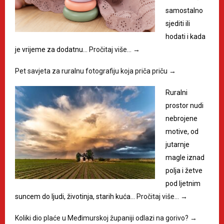
samostalno
sjediti ili
hodati i kada
je vrijeme za dodatnu…
Pročitaj više…
→
Pet savjeta za ruralnu fotografiju koja priča priču
→
Ruralni
prostor nudi
nebrojene
motive, od
jutarnje
magle iznad
polja i žetve
pod ljetnim
suncem do ljudi, životinja, starih kuća…
Pročitaj više…
→
Koliki dio plaće u Međimurskoj županiji odlazi na gorivo?
→