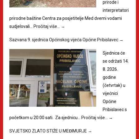
prirode i
interpretatori
prirodne baštine Centra za posjetitelje Med dvemi vodami
sudjelovali…
Pročitaj više…
→
Sazvana 9. sjednica Općinskog vijeća Općine Pribislavec
→
Sjednica će
se održati 14.
8. 2026.
godine
(četvrtak) u
vijećnici
Općine
Pribislavec s
početkom u 20:00 sati. Za sjednicu…
Pročitaj više…
→
SVJETSKO ZLATO STIŽE U MEĐIMURJE
→