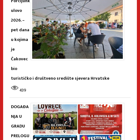
Porcijunk
ulovo
2026. –
pet dana
u kojima
je
Čakovec
bio
turističko i društveno središte sjevera Hrvatske
439
DOGAĐA
NJA U
GRADU
PRELOGU