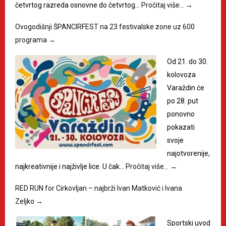
četvrtog razreda osnovne do četvrtog…
Pročitaj više…
→
Ovogodišnji ŠPANCIRFEST na 23 festivalske zone uz 600
programa
→
Od 21. do 30.
kolovoza
Varaždin će
po 28. put
ponovno
pokazati
svoje
najotvorenije,
najkreativnije i najživlje lice. U čak…
Pročitaj više…
→
RED RUN for Cirkovljan – najbrži Ivan Matković i Ivana
Zeljko
→
Sportski uvod