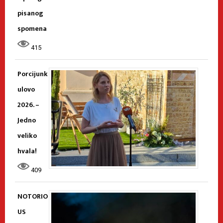
pisanog
spomena
415
Porcijunk
ulovo
2026. –
Jedno
veliko
hvala!
409
NOTORIO
US