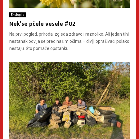
Ekologija
Nek’se pčele vesele #02
Na prvi pogled, priroda izgleda zdravo i raznoliko. Ali jedan tihi
nestanak odvija se pred našim očima – divlji oprašivači polako
nestaju. Što pomaže opstanku...