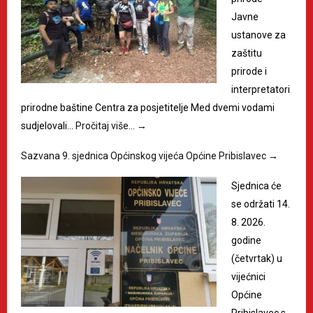
Javne
ustanove za
zaštitu
prirode i
interpretatori
prirodne baštine Centra za posjetitelje Med dvemi vodami
sudjelovali…
Pročitaj više…
→
Sazvana 9. sjednica Općinskog vijeća Općine Pribislavec
→
Sjednica će
se održati 14.
8. 2026.
godine
(četvrtak) u
vijećnici
Općine
Pribislavec s