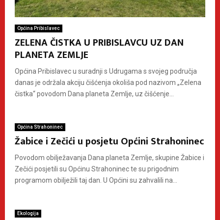
Općina Pribislavec
ZELENA ČISTKA U PRIBISLAVCU UZ DAN
PLANETA ZEMLJE
Općina Pribislavec u suradnji s Udrugama s svojeg područja
danas je održala akciju čišćenja okoliša pod nazivom „Zelena
čistka“ povodom Dana planeta Zemlje, uz čišćenje...
Općina Strahoninec
Žabice i Zečići u posjetu Općini Strahoninec
Povodom obilježavanja Dana planeta Zemlje, skupine Žabice i
Zečići posjetili su Općinu Strahoninec te su prigodnim
programom obilježili taj dan. U Općini su zahvalili na...
Ekologija