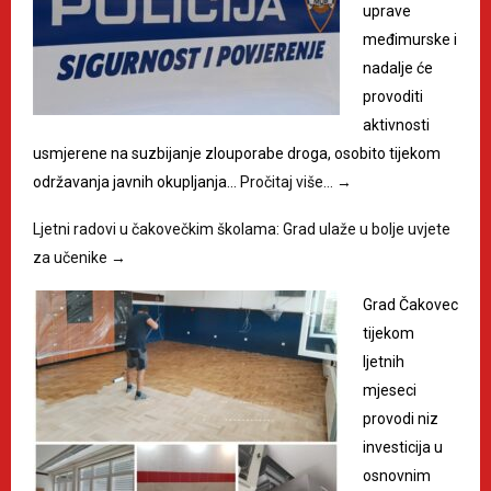
uprave
međimurske i
nadalje će
provoditi
aktivnosti
usmjerene na suzbijanje zlouporabe droga, osobito tijekom
održavanja javnih okupljanja…
Pročitaj više…
→
Ljetni radovi u čakovečkim školama: Grad ulaže u bolje uvjete
za učenike
→
Grad Čakovec
tijekom
ljetnih
mjeseci
provodi niz
investicija u
osnovnim