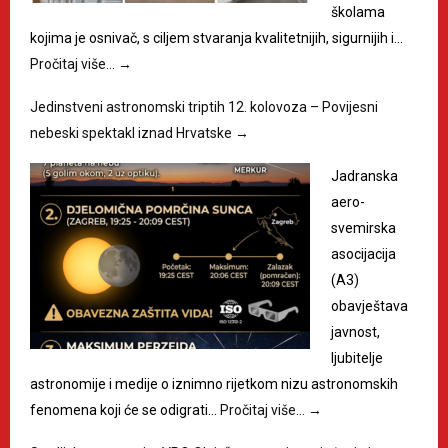
školama
kojima je osnivač, s ciljem stvaranja kvalitetnijih, sigurnijih i…
Pročitaj više…
→
Jedinstveni astronomski triptih 12. kolovoza – Povijesni
nebeski spektakl iznad Hrvatske
→
Jadranska
aero-
svemirska
asocijacija
(A3)
obavještava
javnost,
ljubitelje
astronomije i medije o iznimno rijetkom nizu astronomskih
fenomena koji će se odigrati…
Pročitaj više…
→