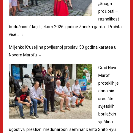
„Snaga
prošlosti –
raznolikost
budućnosti“ koji tijekom 2026. godine Zrinska garda…
Pročitaj
više…
→
Miljenko Krušelj na povijesnoj proslavi 50 godina karatea u
Novom Marofu
→
Grad Novi
Marof
proteklih je
dana bio
središte
svjetskih
borilačkih
vještina
ugostivši prestižni međunarodni seminar Dento Shito Ryu