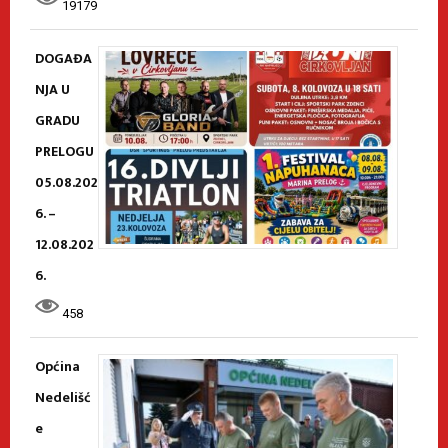
19179
DOGAĐA
NJA U
GRADU
PRELOGU
05.08.202
6. –
12.08.202
6.
458
Općina
Nedelišć
e