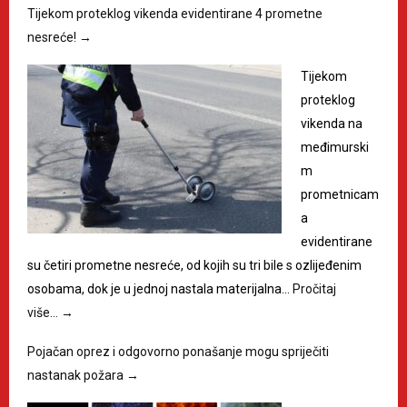
Tijekom proteklog vikenda evidentirane 4 prometne
nesreće!
→
Tijekom
proteklog
vikenda na
međimurski
m
prometnicam
a
evidentirane
su četiri prometne nesreće, od kojih su tri bile s ozlijeđenim
osobama, dok je u jednoj nastala materijalna…
Pročitaj
više…
→
Pojačan oprez i odgovorno ponašanje mogu spriječiti
nastanak požara
→