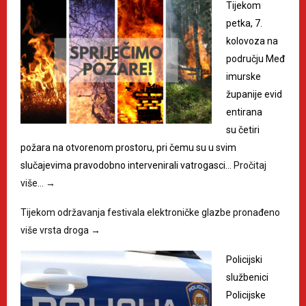
Tijekom
petka, 7.
kolovoza na
području Međ
imurske
županije evid
entirana
su četiri
požara na otvorenom prostoru, pri čemu su u svim
slučajevima pravodobno intervenirali vatrogasci…
Pročitaj
više…
→
Tijekom održavanja festivala elektroničke glazbe pronađeno
više vrsta droga
→
Policijski
službenici
Policijske