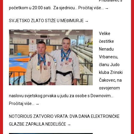
početkom u 20:00 sati. Za sjednicu…
Pročitaj više…
→
SVJETSKO ZLATO STIŽE U MEĐIMURJE
→
Velike
čestitke
Nenadu
Vrbanecu,
članu Judo
kluba Zrinski
Čakovec, na
osvojenom
naslovu svjetskog prvaka u judu za osobe s Downovim…
Pročitaj više…
→
NOTORIOUS ZATVORIO VRATA: DVA DANA ELEKTRONIČKE
GLAZBE ZAPALILA NEDELIŠĆE
→