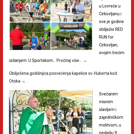
u Lovreče u
Cirkovljanu i
ove je godine
obilježio RED
RUN for
Cirkovljan,
svojim trećim
izdanjem. U Sportskom…
Pročitaj više…
→
Obilježena godišnjica posvećenja kapelice sv. Huberta kod
Otoka
→
Svečanim
misnim
slavljem i
zajedničkom
molitvom, u
nedjelju 9.