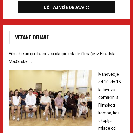
UČITAJ VIŠE OBJAVA
VEZANE OBJAVE
Filmski kamp u Ivanovcu okupio mlade filmaše iz Hrvatske i
Mađarske
→
Ivanovec je
od 10. do 15.
kolovoza
domaćin 3.
Filmskog
kampa, koji
okuplja
mlade od