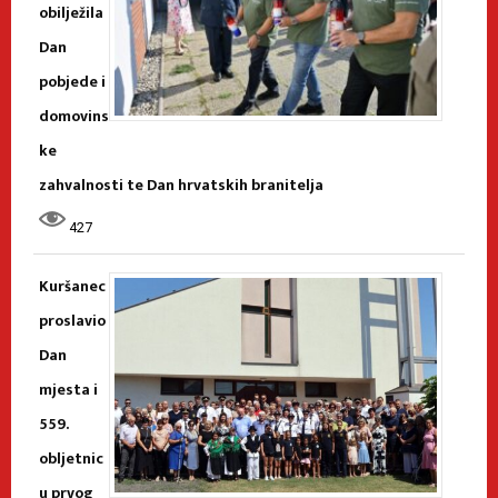
obilježila
Dan
pobjede i
domovins
ke
zahvalnosti te Dan hrvatskih branitelja
427
Kuršanec
proslavio
Dan
mjesta i
559.
obljetnic
u prvog