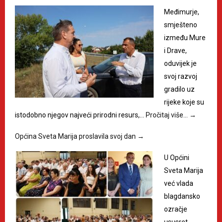
Međimurje,
smješteno
između Mure
i Drave,
oduvijek je
svoj razvoj
gradilo uz
rijeke koje su
istodobno njegov najveći prirodni resurs,…
Pročitaj više…
→
Općina Sveta Marija proslavila svoj dan
→
U Općini
Sveta Marija
već vlada
blagdansko
ozračje
ususret