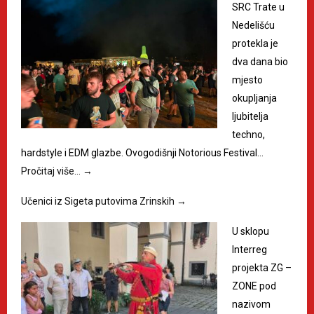
SRC Trate u
Nedelišću
protekla je
dva dana bio
mjesto
okupljanja
ljubitelja
techno,
hardstyle i EDM glazbe. Ovogodišnji Notorious Festival…
Pročitaj više…
→
Učenici iz Sigeta putovima Zrinskih
→
U sklopu
Interreg
projekta ZG –
ZONE pod
nazivom