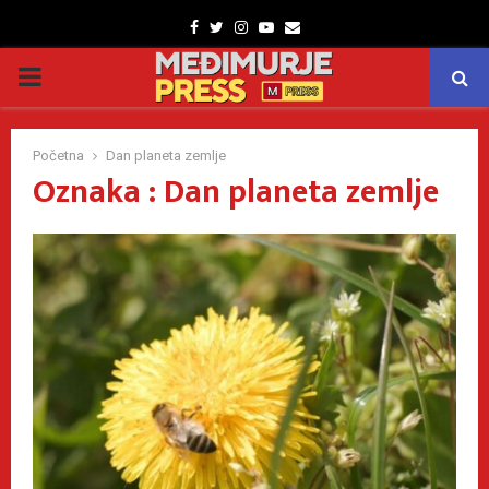
Facebook
Twitter
Instagram
Youtube
Email
PRIMARY
MENU
Početna
Dan planeta zemlje
Oznaka : Dan planeta zemlje