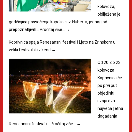
kolovoza,
obilježena je
godišnjica posvećenja kapelice sv. Huberta, jednog od
prepoznatljivih…
Pročitaj više…
→
Koprivnica spaja Renesansni festival i Ljeto na Zrinskom u
veliki festivalski vikend
→
Od 20. do 23.
kolovoza
Koprivnica će
po prvi put
objediniti
svoja dva
najveća ljetna
događanja –
Renesansni festival i…
Pročitaj više…
→