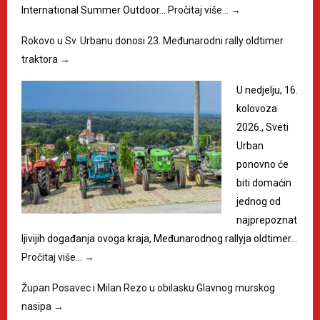
International Summer Outdoor…
Pročitaj više…
→
Rokovo u Sv. Urbanu donosi 23. Međunarodni rally oldtimer
traktora
→
U nedjelju, 16.
kolovoza
2026., Sveti
Urban
ponovno će
biti domaćin
jednog od
najprepoznat
ljivijih događanja ovoga kraja, Međunarodnog rallyja oldtimer…
Pročitaj više…
→
Župan Posavec i Milan Rezo u obilasku Glavnog murskog
nasipa
→