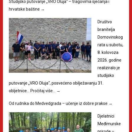
Studijsko putovanje „VRO Oluja“ – tragovima sjećanja i
hrvatske baštine
→
Društvo
branitelja
Domovinskog
rata u subotu,
8. kolovoza
2026. godine
realiziralo je
studijsko
putovanje „VRO Oluja“, posvećeno obilježavanju 31.
obljetnice…
Pročitaj više…
→
Od rudnika do Medvedgrada – učenje iz dobre prakse
→
Djelatnici
Međimurske
prirode –