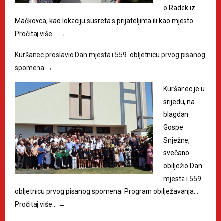
o Radek iz
Mačkovca, kao lokaciju susreta s prijateljima ili kao mjesto…
Pročitaj više…
→
Kuršanec proslavio Dan mjesta i 559. obljetnicu prvog pisanog
spomena
→
Kuršanec je u
srijedu, na
blagdan
Gospe
Snježne,
svečano
obilježio Dan
mjesta i 559.
obljetnicu prvog pisanog spomena. Program obilježavanja…
Pročitaj više…
→