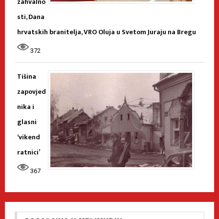
zahvalno
sti, Dana
hrvatskih branitelja, VRO Oluja u Svetom Juraju na Bregu
372
Tišina
zapovjed
nika i
glasni
‘vikend
ratnici’
367