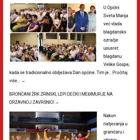
U Općini
Sveta Marija
već vlada
blagdansko
ozračje
ususret
blagdanu
Velike Gospe,
kada se tradicionalno obilježava Dan općine. Tim je…
Pročitaj
više…
→
BRONČANI ŽRK ZRINSKI, LEPI DEČKI I MEĐIMURJE NA
DRŽAVNOJ ZAVRŠNICI
→
Nakon
natjecanja u
graničaru i
atletici,