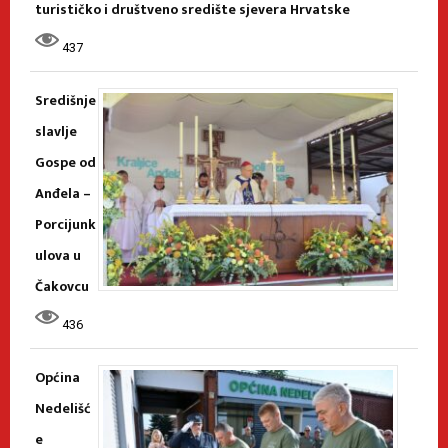
turističko i društveno središte sjevera Hrvatske
437
Središnje
slavlje
Gospe od
Anđela –
Porcijunk
ulova u
Čakovcu
436
Općina
Nedelišć
e