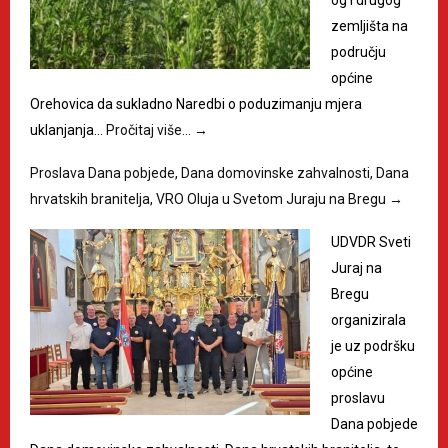
zemljišta na
području
općine
Orehovica da sukladno Naredbi o poduzimanju mjera
uklanjanja…
Pročitaj više…
→
Proslava Dana pobjede, Dana domovinske zahvalnosti, Dana
hrvatskih branitelja, VRO Oluja u Svetom Juraju na Bregu
→
UDVDR Sveti
Juraj na
Bregu
organizirala
je uz podršku
općine
proslavu
Dana pobjede