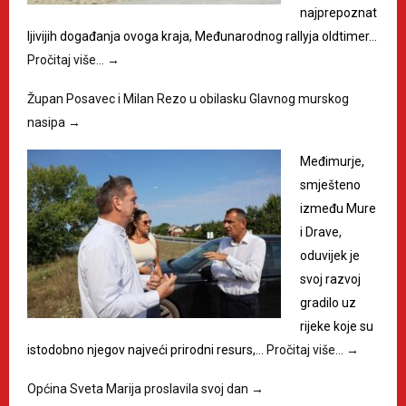
najprepoznat
ljivijih događanja ovoga kraja, Međunarodnog rallyja oldtimer…
Pročitaj više…
→
Župan Posavec i Milan Rezo u obilasku Glavnog murskog
nasipa
→
Međimurje,
smješteno
između Mure
i Drave,
oduvijek je
svoj razvoj
gradilo uz
rijeke koje su
istodobno njegov najveći prirodni resurs,…
Pročitaj više…
→
Općina Sveta Marija proslavila svoj dan
→