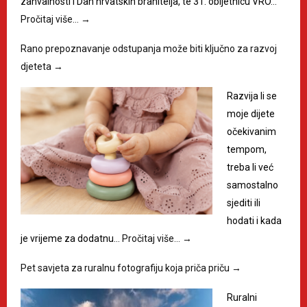
zahvalnosti i Dan hrvatskih branitelja, te 31. obljetnicu VRO…
Pročitaj više…
→
Rano prepoznavanje odstupanja može biti ključno za razvoj
djeteta
→
Razvija li se
moje dijete
očekivanim
tempom,
treba li već
samostalno
sjediti ili
hodati i kada
je vrijeme za dodatnu…
Pročitaj više…
→
Pet savjeta za ruralnu fotografiju koja priča priču
→
Ruralni