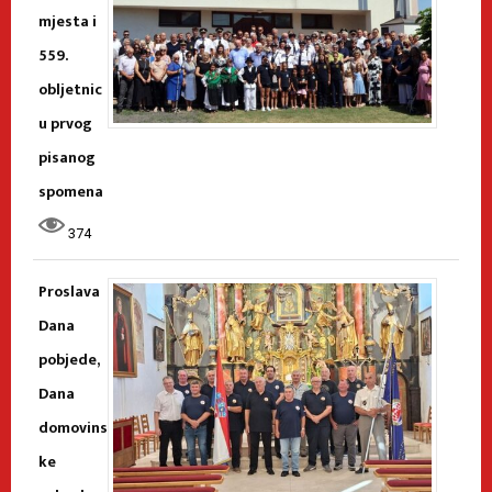
mjesta i
559.
obljetnic
u prvog
pisanog
spomena
374
Proslava
Dana
pobjede,
Dana
domovins
ke