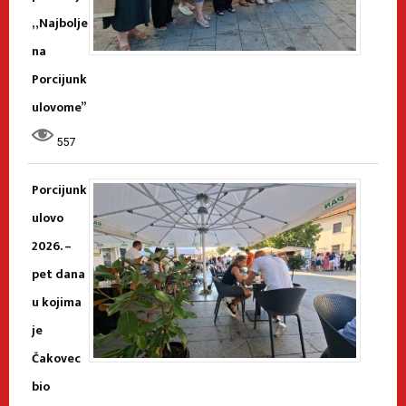
„Najbolje
na
Porcijunk
ulovome”
557
Porcijunk
ulovo
2026. –
pet dana
u kojima
je
Čakovec
bio