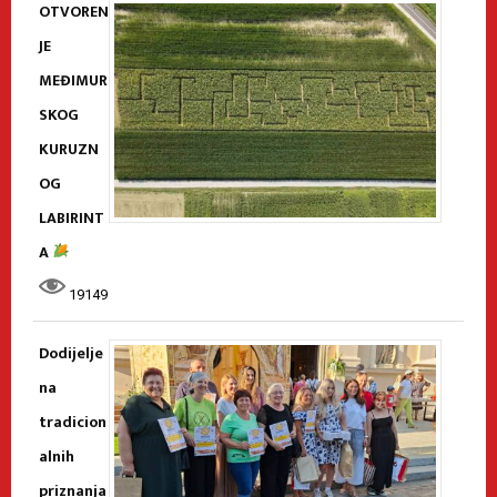
OTVOREN
JE
MEĐIMUR
SKOG
KURUZN
OG
LABIRINT
A
19149
Dodijelje
na
tradicion
alnih
priznanja