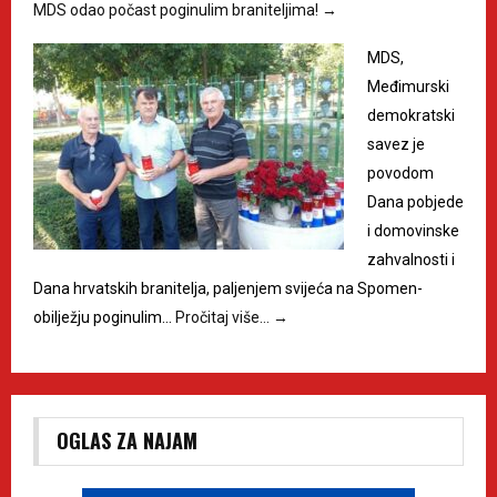
MDS odao počast poginulim braniteljima!
→
MDS,
Međimurski
demokratski
savez je
povodom
Dana pobjede
i domovinske
zahvalnosti i
Dana hrvatskih branitelja, paljenjem svijeća na Spomen-
obilježju poginulim…
Pročitaj više…
→
OGLAS ZA NAJAM