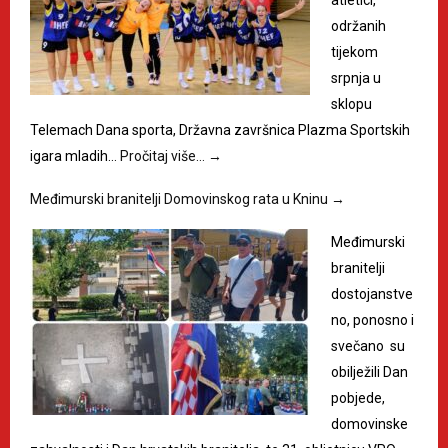
održanih
tijekom
srpnja u
sklopu
Telemach Dana sporta, Državna završnica Plazma Sportskih
igara mladih…
Pročitaj više…
→
Međimurski branitelji Domovinskog rata u Kninu
→
Međimurski
branitelji
dostojanstve
no, ponosno i
svečano su
obilježili Dan
pobjede,
domovinske