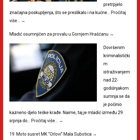
pretrpjelo
značajna poskupljenja, što se preslikalo i na kućne…
Pročitaj
više…
→
Mladić osumnjičen za provalu u Gornjem Hrašćanu
→
Dovršenim
kriminalistički
m
istraživanjem
nad 22-
godišnjakom
sumnja se da
je počinio
kazneno djelo teške krađe. Naime, taj je mladić između 29.
srpnja do…
Pročitaj više…
→
19. Moto susret MK “Orlovi” Mala Subotica
→