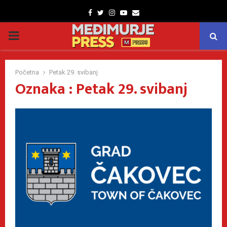
Facebook
Twitter
Instagram
Youtube
Email
PRIMARY
MENU
Početna
Petak 29. svibanj
Oznaka : Petak 29. svibanj