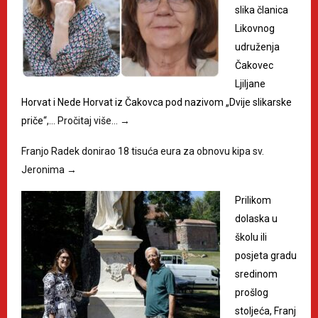
slika članica
Likovnog
udruženja
Čakovec
Ljiljane
Horvat i Nede Horvat iz Čakovca pod nazivom „Dvije slikarske
priče“,…
Pročitaj više…
→
Franjo Radek donirao 18 tisuća eura za obnovu kipa sv.
Jeronima
→
Prilikom
dolaska u
školu ili
posjeta gradu
sredinom
prošlog
stoljeća, Franj