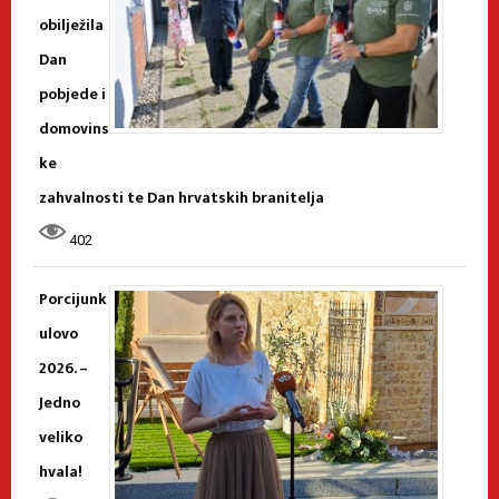
obilježila
Dan
pobjede i
domovins
ke
zahvalnosti te Dan hrvatskih branitelja
402
Porcijunk
ulovo
2026. –
Jedno
veliko
hvala!