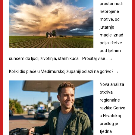
prostor nudi
nebrojene
motive, od
jutarnje
magle iznad
polja i žetve
pod ljetnim
suncem do ljudi, životinja, starih kuća…
Pročitaj više…
→
Koliki dio plaće u Međimurskoj županiji odlazi na gorivo?
→
Nova analiza
otkriva
regionalne
razlike Gorivo
u Hrvatskoj
prošlog je
tjedna