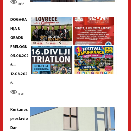
385
DOGAĐA
NJA U
GRADU
PRELOGU
05.08.202
6. –
12.08.202
6.
378
Kuršanec
proslavio
Dan