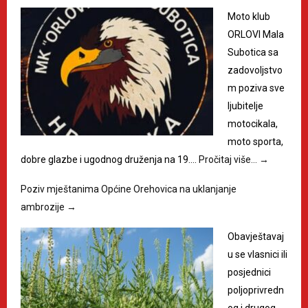
Moto klub
ORLOVI Mala
Subotica sa
zadovoljstvo
m poziva sve
ljubitelje
motocikala,
moto sporta,
dobre glazbe i ugodnog druženja na 19.…
Pročitaj više…
→
Poziv mještanima Općine Orehovica na uklanjanje
ambrozije
→
Obavještavaj
u se vlasnici ili
posjednici
poljoprivredn
og i drugog