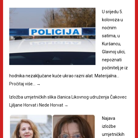
U srijedu 5.
kolovoza u
noćnim
satima, u
Kuršancu,
Glavnoj ulici,
nepoznati
počinitelj je iz
hodnika nezaključane kuće ukrao razni alat. Materijalna…
Pročitaj više…
→
Izložba umjetničkih slika članica Likovnog udruženja Čakovec
Ljiljane Horvat i Nede Horvat
→
Najava
izložbe
umjetničkih