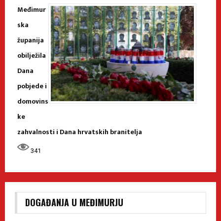
Međimur
ska
županija
obilježila
Dana
pobjede i
domovins
ke
zahvalnosti i Dana hrvatskih branitelja
341
DOGAĐANJA U MEĐIMURJU