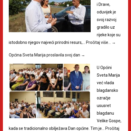
i Drave,
oduvijek je
svoj razvoj
gradilo uz
rijeke koje su
istodobno njegov najveći prirodni resurs,…
Pročitaj više…
→
Općina Sveta Marija proslavila svoj dan
→
U Općini
Sveta Marija
već vlada
blagdansko
ozračje
ususret
blagdanu
Velike Gospe,
kada se tradicionalno obilježava Dan općine. Tim je…
Pročitaj