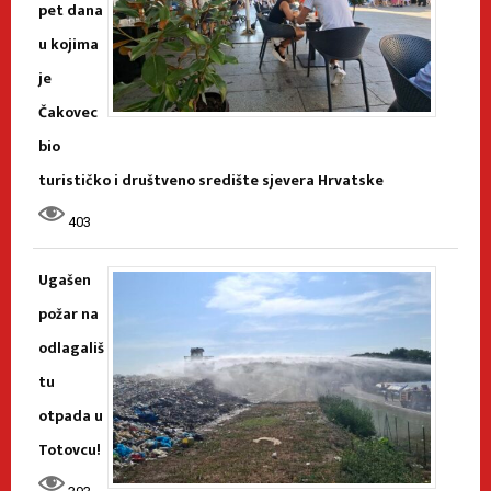
pet dana
u kojima
je
Čakovec
bio
turističko i društveno središte sjevera Hrvatske
403
Ugašen
požar na
odlagališ
tu
otpada u
Totovcu!