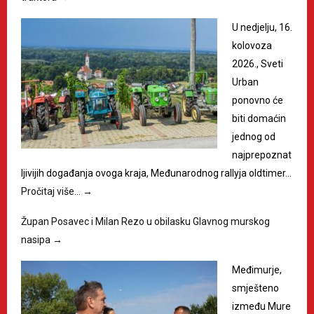
U nedjelju, 16.
kolovoza
2026., Sveti
Urban
ponovno će
biti domaćin
jednog od
najprepoznat
ljivijih događanja ovoga kraja, Međunarodnog rallyja oldtimer…
Pročitaj više…
→
Župan Posavec i Milan Rezo u obilasku Glavnog murskog
nasipa
→
Međimurje,
smješteno
između Mure