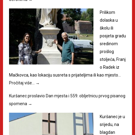
Prilikom
dolaska u
školu ili
posjeta gradu
sredinom
prošlog
stoljeća, Franj
o Radek iz
Mačkovca, kao lokaciju susreta s prijateljima ili kao mjesto…
Pročitaj više…
→
Kuršanec proslavio Dan mjesta i 559. obljetnicu prvog pisanog
spomena
→
Kuršanec je u
srijedu, na
blagdan