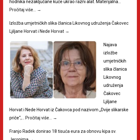
hodnika nezaključane kuće ukrao razni alat. Materijalna…
Pročitaj više…
→
Izložba umjetničkih slika članica Likovnog udruženja Čakovec
Ljiljane Horvat i Nede Horvat
→
Najava
izložbe
umjetničkih
slika članica
Likovnog
udruženja
Čakovec
Ljiljane
Horvat i Nede Horvat iz Čakovca pod nazivom „Dvije slikarske
priče“,…
Pročitaj više…
→
Franjo Radek donirao 18 tisuća eura za obnovu kipa sv.
Jeronima
→