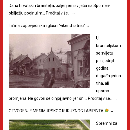
Dana hrvatskih branitelja, paljenjem svijeća na Spomen-
obilježju poginulim…
Pročitaj više…
→
Tišina zapovjednika i glasni ‘vikend ratnici’
→
U
braniteljskom
se svijetu
posljednjih
godina
događa jedna
tiha, ali
uporna
promjena. Ne govori se o njoj javno, jer oni…
Pročitaj više…
→
OTVORENJE MEĐIMURSKOG KURUZNOG LABIRINTA
→
Spremni za