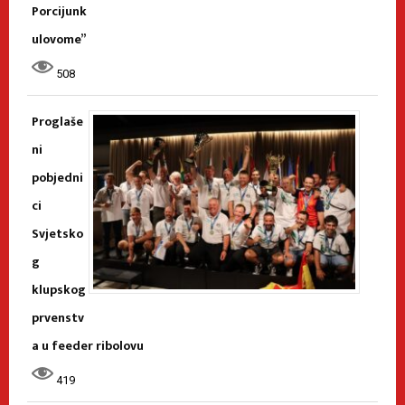
Porcijunk
ulovome”
508
Proglaše
ni
pobjedni
ci
Svjetsko
g
klupskog
prvenstv
a u feeder ribolovu
419