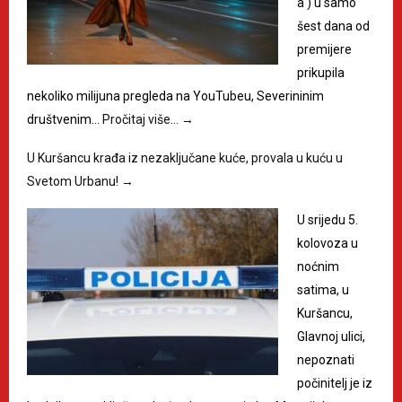
a') u samo
šest dana od
premijere
prikupila
nekoliko milijuna pregleda na YouTubeu, Severininim
društvenim…
Pročitaj više…
→
U Kuršancu krađa iz nezaključane kuće, provala u kuću u
Svetom Urbanu!
→
U srijedu 5.
kolovoza u
noćnim
satima, u
Kuršancu,
Glavnoj ulici,
nepoznati
počinitelj je iz