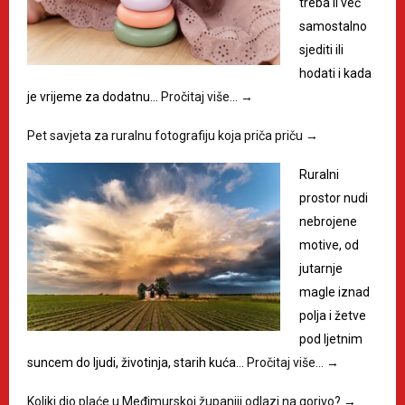
treba li već
samostalno
sjediti ili
hodati i kada
je vrijeme za dodatnu…
Pročitaj više…
→
Pet savjeta za ruralnu fotografiju koja priča priču
→
Ruralni
prostor nudi
nebrojene
motive, od
jutarnje
magle iznad
polja i žetve
pod ljetnim
suncem do ljudi, životinja, starih kuća…
Pročitaj više…
→
Koliki dio plaće u Međimurskoj županiji odlazi na gorivo?
→