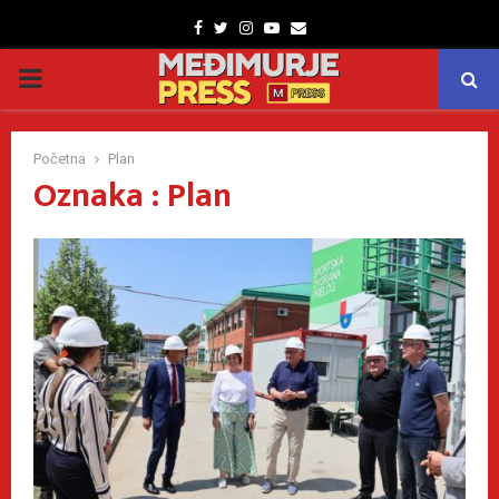
Facebook
Twitter
Instagram
Youtube
Email
PRIMARY
MENU
Početna
Plan
Oznaka : Plan