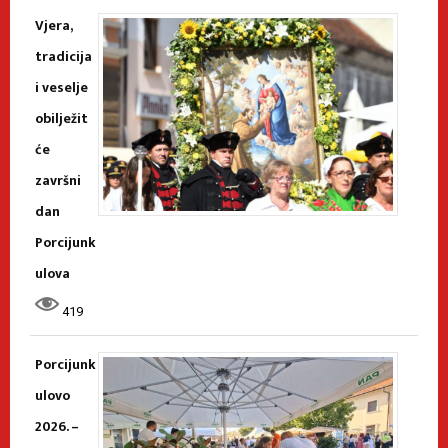
Vjera,
tradicija
i veselje
obilježit
će
završni
dan
Porcijunk
ulova
419
Porcijunk
ulovo
2026. –