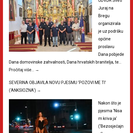
UDVDR Sveti
Juraj na
Bregu
organizirala
je uz podršku
općine
proslavu
Dana pobjede
Dana domovinske zahvalnosti, Dana hrvatskih branitelja, te…
Pročitaj više…
→
SEVERINA OBJAVILA NOVU PJESMU ‘POZOVI ME TI’
(‘ANKSIOZNA’)
→
Nakon što je
pjesma 'Nisa
m kriva ja'
('Bezosjećajn