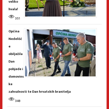
veliko
hvala!
351
Općina
Nedelišć
e
obilježila
Dan
pobjede i
domovins
ke
zahvalnosti te Dan hrvatskih branitelja
348