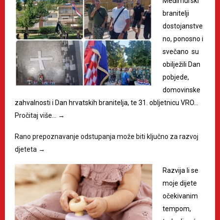
Međimurski
branitelji
dostojanstve
no, ponosno i
svečano su
obilježili Dan
pobjede,
domovinske
zahvalnosti i Dan hrvatskih branitelja, te 31. obljetnicu VRO…
Pročitaj više…
→
Rano prepoznavanje odstupanja može biti ključno za razvoj
djeteta
→
Razvija li se
moje dijete
očekivanim
tempom,