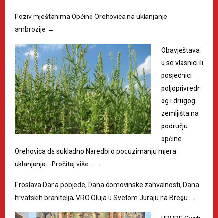
Poziv mještanima Općine Orehovica na uklanjanje
ambrozije
→
Obavještavaj
u se vlasnici ili
posjednici
poljoprivredn
og i drugog
zemljišta na
području
općine
Orehovica da sukladno Naredbi o poduzimanju mjera
uklanjanja…
Pročitaj više…
→
Proslava Dana pobjede, Dana domovinske zahvalnosti, Dana
hrvatskih branitelja, VRO Oluja u Svetom Juraju na Bregu
→