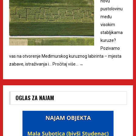
novu
pustolovinu
među
visokim
stabljikama
kuruze?
Pozivamo
vas na otvorenje Međimurskog kuruznog labirinta – mjesta
zabave, istraživanja i…
Pročitaj više…
→
OGLAS ZA NAJAM