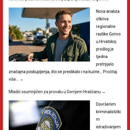
Nova analiza
otkriva
regionalne
razlike Gorivo
u Hrvatskoj
prošlog je
tjedna
pretrpjelo
značajna poskupljenja, što se preslikalo i na kućne…
Pročitaj
više…
→
Mladić osumnjičen za provalu u Gornjem Hrašćanu
→
Dovršenim
kriminalistički
m
istraživanjem