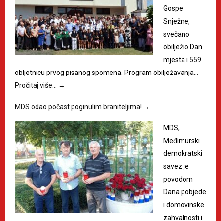
Gospe
Snježne,
svečano
obilježio Dan
mjesta i 559.
obljetnicu prvog pisanog spomena. Program obilježavanja…
Pročitaj više…
→
MDS odao počast poginulim braniteljima!
→
MDS,
Međimurski
demokratski
savez je
povodom
Dana pobjede
i domovinske
zahvalnosti i