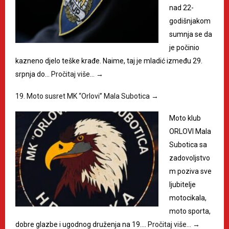
nad 22-
godišnjakom
sumnja se da
je počinio
kazneno djelo teške krađe. Naime, taj je mladić između 29.
srpnja do…
Pročitaj više…
→
19. Moto susret MK “Orlovi” Mala Subotica
→
Moto klub
ORLOVI Mala
Subotica sa
zadovoljstvo
m poziva sve
ljubitelje
motocikala,
moto sporta,
dobre glazbe i ugodnog druženja na 19.…
Pročitaj više…
→