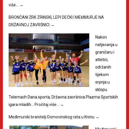
više…
→
BRONČANI ŽRK ZRINSKI, LEPI DEČKI I MEĐIMURJE NA
DRŽAVNOJ ZAVRŠNICI
→
Nakon
natjecanja u
graničaru i
atletici,
održanih
tijekom
srpnja u
sklopu
Telemach Dana sporta, Državna završnica Plazma Sportskih
igara mladih…
Pročitaj više…
→
Međimurski branitelji Domovinskog rata u Kninu
→