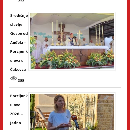
393
Središnje
slavlje
Gospe od
Anđela –
Porcijunk
ulova u
Čakovcu
388
Porcijunk
ulovo
2026. –
Jedno