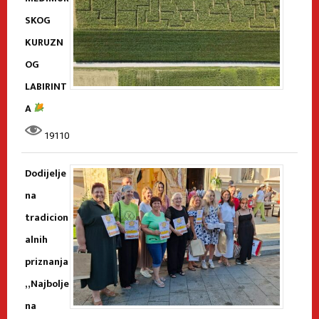
SKOG
KURUZN
OG
LABIRINT
A
19110
Dodijelje
na
tradicion
alnih
priznanja
„Najbolje
na