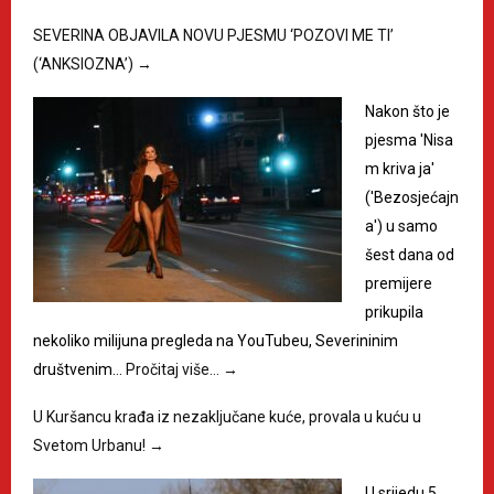
SEVERINA OBJAVILA NOVU PJESMU ‘POZOVI ME TI’
(‘ANKSIOZNA’)
→
Nakon što je
pjesma 'Nisa
m kriva ja'
('Bezosjećajn
a') u samo
šest dana od
premijere
prikupila
nekoliko milijuna pregleda na YouTubeu, Severininim
društvenim…
Pročitaj više…
→
U Kuršancu krađa iz nezaključane kuće, provala u kuću u
Svetom Urbanu!
→
U srijedu 5.