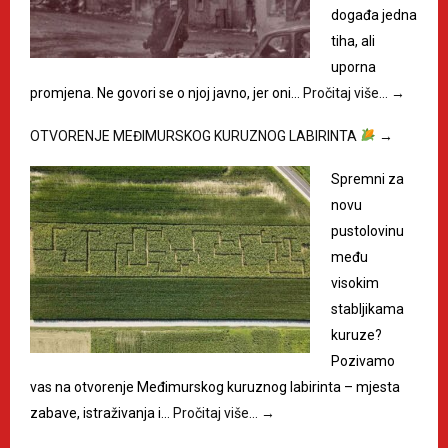
događa jedna
tiha, ali
uporna
promjena. Ne govori se o njoj javno, jer oni…
Pročitaj više…
→
OTVORENJE MEĐIMURSKOG KURUZNOG LABIRINTA
→
Spremni za
novu
pustolovinu
među
visokim
stabljikama
kuruze?
Pozivamo
vas na otvorenje Međimurskog kuruznog labirinta – mjesta
zabave, istraživanja i…
Pročitaj više…
→