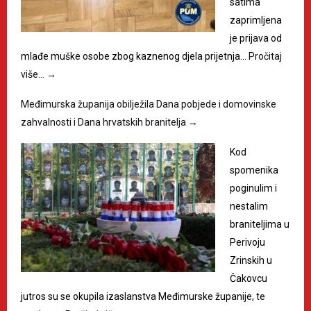
satima
zaprimljena
je prijava od
mlađe muške osobe zbog kaznenog djela prijetnja…
Pročitaj
više…
→
Međimurska županija obilježila Dana pobjede i domovinske
zahvalnosti i Dana hrvatskih branitelja
→
Kod
spomenika
poginulim i
nestalim
braniteljima u
Perivoju
Zrinskih u
Čakovcu
jutros su se okupila izaslanstva Međimurske županije, te