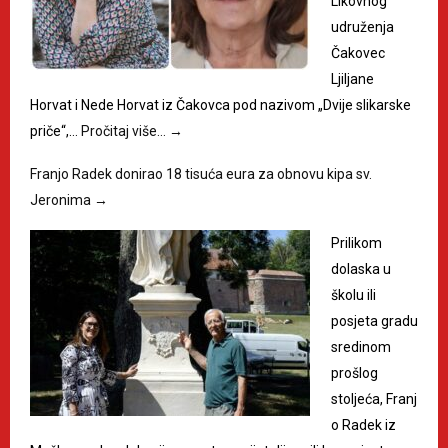
Likovnog
udruženja
Čakovec
Ljiljane
Horvat i Nede Horvat iz Čakovca pod nazivom „Dvije slikarske
priče“,…
Pročitaj više…
→
Franjo Radek donirao 18 tisuća eura za obnovu kipa sv.
Jeronima
→
Prilikom
dolaska u
školu ili
posjeta gradu
sredinom
prošlog
stoljeća, Franj
o Radek iz