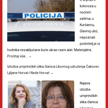
kolovoza u
noćnim
satima, u
Kuršancu,
Glavnoj ulici,
nepoznati
počinitelj je iz
hodnika nezaključane kuće ukrao razni alat. Materijalna…
Pročitaj više…
→
Izložba umjetničkih slika članica Likovnog udruženja Čakovec
Ljiljane Horvat i Nede Horvat
→
Najava
izložbe
umjetničkih
slika članica