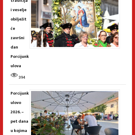
tradicija
i veselje
obilježit
će
završni
dan
Porcijunk
ulova
394
Porcijunk
ulovo
2026. –
pet dana
u kojima