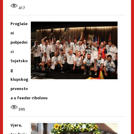
417
Proglaše
ni
pobjedni
ci
Svjetsko
g
klupskog
prvenstv
a u feeder ribolovu
395
Vjera,