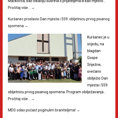
Mačkovca, kao lokaciju susreta s prijateljima ili kao mjesto…
Pročitaj više…
→
Kuršanec proslavio Dan mjesta i 559. obljetnicu prvog pisanog
spomena
→
Kuršanec je u
srijedu, na
blagdan
Gospe
Snježne,
svečano
obilježio Dan
mjesta i 559.
obljetnicu prvog pisanog spomena. Program obilježavanja…
Pročitaj više…
→
MDS odao počast poginulim braniteljima!
→