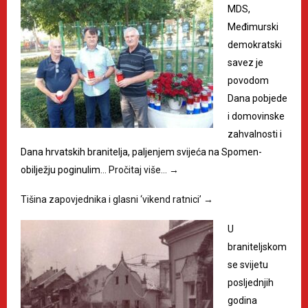
MDS,
Međimurski
demokratski
savez je
povodom
Dana pobjede
i domovinske
zahvalnosti i
Dana hrvatskih branitelja, paljenjem svijeća na Spomen-
obilježju poginulim…
Pročitaj više…
→
Tišina zapovjednika i glasni ‘vikend ratnici’
→
U
braniteljskom
se svijetu
posljednjih
godina