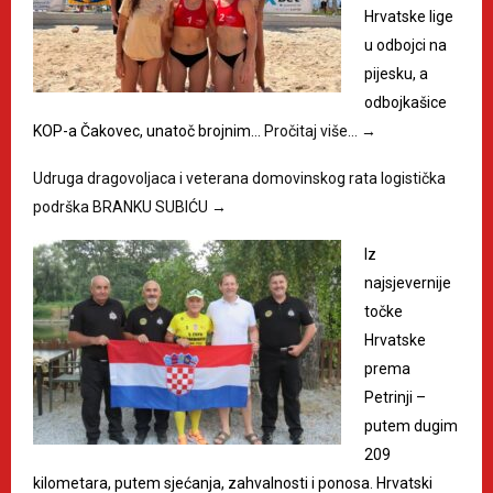
Hrvatske lige
u odbojci na
pijesku, a
odbojkašice
KOP-a Čakovec, unatoč brojnim…
Pročitaj više…
→
Udruga dragovoljaca i veterana domovinskog rata logistička
podrška BRANKU SUBIĆU
→
Iz
najsjevernije
točke
Hrvatske
prema
Petrinji –
putem dugim
209
kilometara, putem sjećanja, zahvalnosti i ponosa. Hrvatski