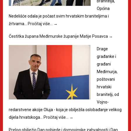
branitelja,
Općina
Nedelišće odala je počast svim hrvatskim braniteljima i
žrtvama…
Pročitaj više…
→
Čestitka župana Međimurske županije Matije Posavca
→
Drage
građanke i
građani
Međimurja,
poštovani
hrvatski
branitelji, od
Vojno-
redarstvene akcije Oluja - koja je obilježila oslobađanje velikog
dijela hrvatskoga…
Pročitaj više…
→
Prelog obilježio Dan pobjede i domovinske zahvalnosti i Dan