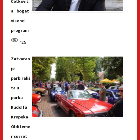
Ćetković
a i bogat
vikend
program
425
Zatvaran
je
parkirališ
ta u
parku
Rudolfa
Kropeka-
Olditeme
r susret