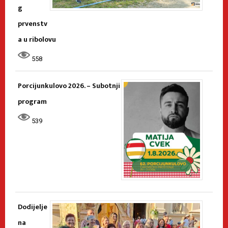
g
prvenstv
a u ribolovu
558
Porcijunkulovo 2026. – Subotnji
program
539
Dodijelje
na