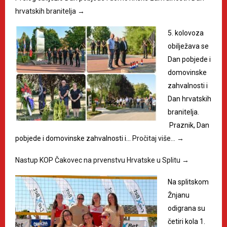
hrvatskih branitelja
→
5. kolovoza
obilježava se
Dan pobjede i
domovinske
zahvalnosti i
Dan hrvatskih
branitelja.
Praznik, Dan
pobjede i domovinske zahvalnosti i…
Pročitaj više…
→
Nastup KOP Čakovec na prvenstvu Hrvatske u Splitu
→
Na splitskom
Žnjanu
odigrana su
četiri kola 1.