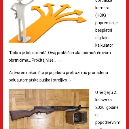
obrtnička
komora
(HOK)
pripremila je
besplatni
digitalni
kalkulator
"Dobro je biti obrtnik". Ovaj praktičan alat pomoći će svim
obrtnicima…
Pročitaj više…
→
Zatvoren nakon što je prijetio-u pretrazi mu pronađena
poluautomatska puška i streljivo
→
U nedjelju 2.
kolovoza
2026. godine
u
popodnevnim