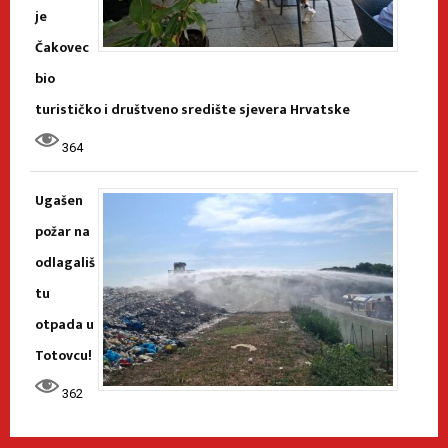
je
Čakovec
bio
turističko i društveno središte sjevera Hrvatske
364
Ugašen
požar na
odlagališ
tu
otpada u
Totovcu!
362