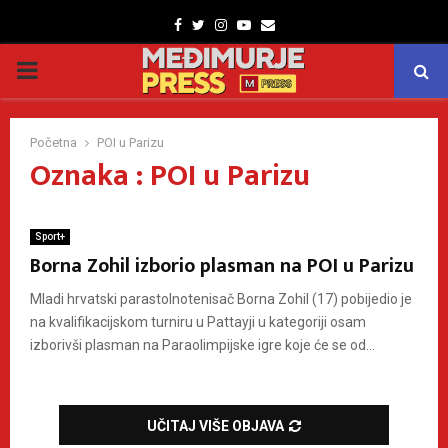
Facebook
Twitter
Instagram
Youtube
Email
PRIMARY
MENU
Početna
POI u Parizu
Oznaka : POI u Parizu
Sport+
Borna Zohil izborio plasman na POI u Parizu
Mladi hrvatski parastolnotenisač Borna Zohil (17) pobijedio je
na kvalifikacijskom turniru u Pattayji u kategoriji osam
izborivši plasman na Paraolimpijske igre koje će se od...
UČITAJ VIŠE OBJAVA