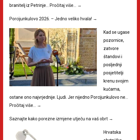
branitelj iz Petrinje…
Pročitaj više…
→
Porcijunkulovo 2026. – Jedno veliko hvala!
→
Kad se ugase
pozornice,
zatvore
štandovi i
posljednji
posjetitelji
krenu svojim
kućama,
ostane ono najvrjednije. Ljudi. Jer nijedno Porcijunkulovo ne…
Pročitaj više…
→
Saznajte kako porezne izmjene utječu na vaš obrt
→
Hrvatska