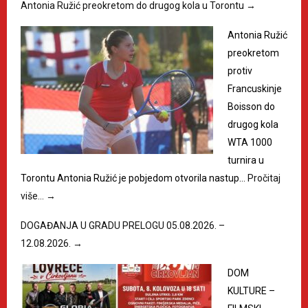
Antonia Ružić preokretom do drugog kola u Torontu
→
Antonia Ružić
preokretom
protiv
Francuskinje
Boisson do
drugog kola
WTA 1000
turnira u
Torontu Antonia Ružić je pobjedom otvorila nastup…
Pročitaj
više…
→
DOGAĐANJA U GRADU PRELOGU 05.08.2026. –
12.08.2026.
→
DOM
KULTURE –