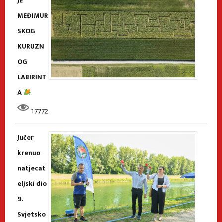
JE
MEĐIMUR
SKOG
KURUZN
OG
LABIRINT
A
17772
Jučer
krenuo
natjecat
eljski dio
9.
Svjetsko