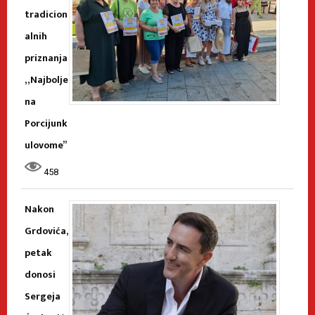
tradicion
alnih
priznanja
„Najbolje
na
Porcijunk
ulovome”
458
Nakon
Grdovića,
petak
donosi
Sergeja