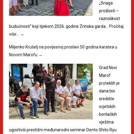
„Snaga
prošlosti –
raznolikost
budućnosti“ koji tijekom 2026. godine Zrinska garda…
Pročitaj
više…
→
Miljenko Krušelj na povijesnoj proslavi 50 godina karatea u
Novom Marofu
→
Grad Novi
Marof
proteklih je
dana bio
središte
svjetskih
borilačkih
vještina
ugostivši prestižni međunarodni seminar Dento Shito Ryu