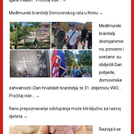
Međimurski branitelji Domovinskog rata u Kninu
→
Međimurski
branitelji
dostojanstve
no, ponosno i
svečano su
obilježili Dan
pobjede,
domovinske
zahvalnosti i Dan hrvatskih branitelja, te 31. obljetnicu VRO…
Pročitaj više…
→
Rano prepoznavanje odstupanja može biti ključno za razvoj
djeteta
→
Razvija li se