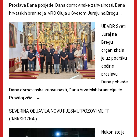
Proslava Dana pobjede, Dana domovinske zahvalnosti, Dana
hrvatskih branitelja, VRO Oluja u Svetom Juraju na Bregu
→
UDVDR Sveti
Juraj na
Bregu
organizirala
je uz podršku
općine
proslavu
Dana pobjede
Dana domovinske zahvalnosti, Dana hrvatskih branitelja, te…
Pročitaj više…
→
SEVERINA OBJAVILA NOVU PJESMU ‘POZOVI ME TI’
(‘ANKSIOZNA’)
→
Nakon što je