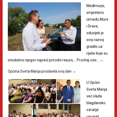
Međimurje,
smješteno
između Mure
i Drave,
oduvijek je
svoj razvoj
gradilo uz
rijeke koje su
istodobno njegov najveći prirodni resurs,…
Pročitaj više…
→
Općina Sveta Marija proslavila svoj dan
→
U Općini
Sveta Marija
već vlada
blagdansko
ozračje
ususret