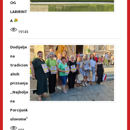
OG
LABIRINT
A
19145
Dodijelje
na
tradicion
alnih
priznanja
„Najbolje
na
Porcijunk
ulovome”