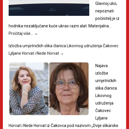
Glavnoj ulici,
nepoznati
počinitelj je iz
hodnika nezaključane kuće ukrao razni alat. Materijalna…
Pročitaj više…
→
Izložba umjetničkih slika članica Likovnog udruženja Čakovec
Ljiljane Horvat i Nede Horvat
→
Najava
izložbe
umjetničkih
slika članica
Likovnog
udruženja
Čakovec
Ljiljane
Horvat i Nede Horvat iz Čakovca pod nazivom „Dvije slikarske