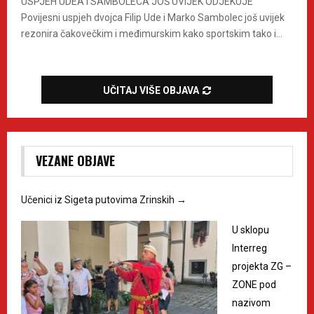
USPJEH UDEA I SAMBOLECA JOŠ UVIJEK ODJEKUJE
Povijesni uspjeh dvojca Filip Ude i Marko Sambolec još uvijek
rezonira čakovečkim i međimurskim kako sportskim tako i...
UČITAJ VIŠE OBJAVA
VEZANE OBJAVE
Učenici iz Sigeta putovima Zrinskih
→
U sklopu
Interreg
projekta ZG –
ZONE pod
nazivom