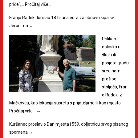
priče“,…
Pročitaj više…
→
Franjo Radek donirao 18 tisuća eura za obnovu kipa sv.
Jeronima
→
Prilikom
dolaska u
školu ili
posjeta gradu
sredinom
prošlog
stoljeća, Franj
o Radek iz
Mačkovca, kao lokaciju susreta s prijateljima ili kao mjesto…
Pročitaj više…
→
Kuršanec proslavio Dan mjesta i 559. obljetnicu prvog pisanog
spomena
→