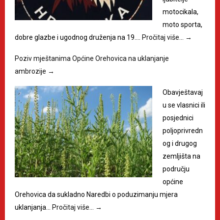
motocikala,
moto sporta,
dobre glazbe i ugodnog druženja na 19.…
Pročitaj više…
→
Poziv mještanima Općine Orehovica na uklanjanje
ambrozije
→
Obavještavaj
u se vlasnici ili
posjednici
poljoprivredn
og i drugog
zemljišta na
području
općine
Orehovica da sukladno Naredbi o poduzimanju mjera
uklanjanja…
Pročitaj više…
→