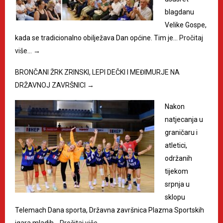
blagdanu
Velike Gospe,
kada se tradicionalno obilježava Dan općine. Tim je…
Pročitaj
više…
→
BRONČANI ŽRK ZRINSKI, LEPI DEČKI I MEĐIMURJE NA
DRŽAVNOJ ZAVRŠNICI
→
Nakon
natjecanja u
graničaru i
atletici,
održanih
tijekom
srpnja u
sklopu
Telemach Dana sporta, Državna završnica Plazma Sportskih
igara mladih…
Pročitaj više…
→