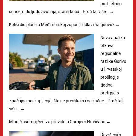
pod ljetnim
suncem do ljudi, životinja, starih kuća…
Pročitaj više…
→
Koliki dio plaće u Međimurskoj županiji odlazi na gorivo?
→
Nova analiza
otkriva
regionalne
razlike Gorivo
u Hrvatskoj
prošlog je
tjedna
pretrpjelo
značajna poskupljenja, što se preslikalo i na kućne…
Pročitaj
više…
→
Mladić osumnjičen za provalu u Gornjem Hrašćanu
→
Dovršenim