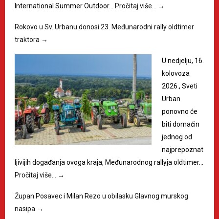
International Summer Outdoor…
Pročitaj više…
→
Rokovo u Sv. Urbanu donosi 23. Međunarodni rally oldtimer
traktora
→
U nedjelju, 16.
kolovoza
2026., Sveti
Urban
ponovno će
biti domaćin
jednog od
najprepoznat
ljivijih događanja ovoga kraja, Međunarodnog rallyja oldtimer…
Pročitaj više…
→
Župan Posavec i Milan Rezo u obilasku Glavnog murskog
nasipa
→