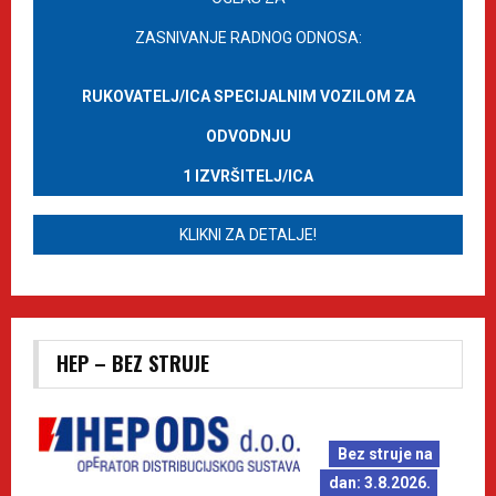
ZASNIVANJE RADNOG ODNOSA:
RUKOVATELJ/ICA SPECIJALNIM VOZILOM ZA
ODVODNJU
1 IZVRŠITELJ/ICA
KLIKNI ZA DETALJE!
HEP – BEZ STRUJE
Bez struje na
dan: 3.8.2026.