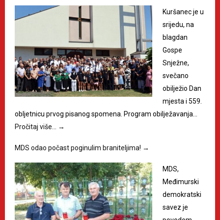
Kuršanec je u
srijedu, na
blagdan
Gospe
Snježne,
svečano
obilježio Dan
mjesta i 559.
obljetnicu prvog pisanog spomena. Program obilježavanja…
Pročitaj više…
→
MDS odao počast poginulim braniteljima!
→
MDS,
Međimurski
demokratski
savez je
povodom