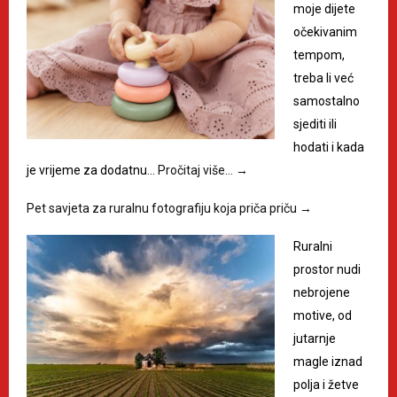
moje dijete
očekivanim
tempom,
treba li već
samostalno
sjediti ili
hodati i kada
je vrijeme za dodatnu…
Pročitaj više…
→
Pet savjeta za ruralnu fotografiju koja priča priču
→
Ruralni
prostor nudi
nebrojene
motive, od
jutarnje
magle iznad
polja i žetve