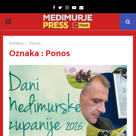
Facebook
Twitter
Instagram
Youtube
Email
PRIMARY
MENU
Početna
Ponos
Oznaka : Ponos