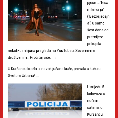
pjesma 'Nisa
m kriva ja'
('Bezosjećajn
a') u samo
šest dana od
premijere
prikupila
nekoliko milijuna pregleda na YouTubeu, Severininim
društvenim…
Pročitaj više…
→
U Kuršancu krađa iz nezaključane kuće, provala u kuću u
Svetom Urbanu!
→
U srijedu 5.
kolovoza u
noćnim
satima, u
Kuršancu,