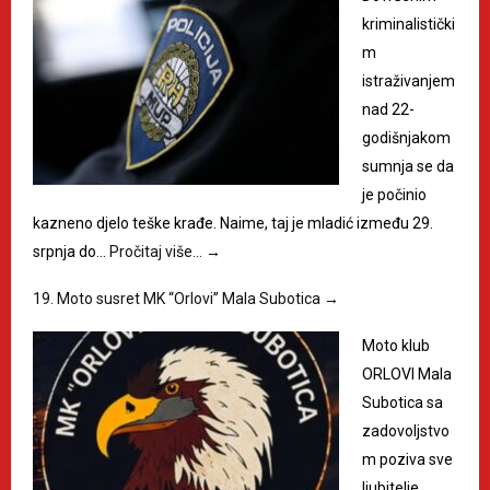
kriminalistički
m
istraživanjem
nad 22-
godišnjakom
sumnja se da
je počinio
kazneno djelo teške krađe. Naime, taj je mladić između 29.
srpnja do…
Pročitaj više…
→
19. Moto susret MK “Orlovi” Mala Subotica
→
Moto klub
ORLOVI Mala
Subotica sa
zadovoljstvo
m poziva sve
ljubitelje