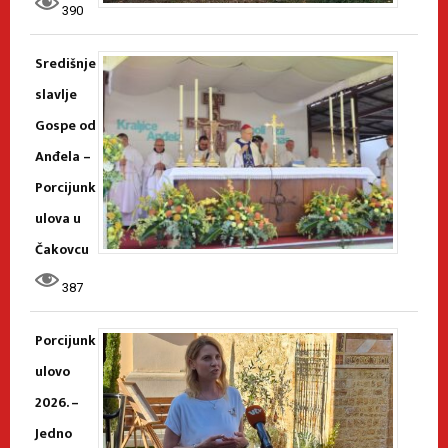
390
Središnje
slavlje
Gospe od
Anđela –
Porcijunk
ulova u
Čakovcu
387
Porcijunk
ulovo
2026. –
Jedno