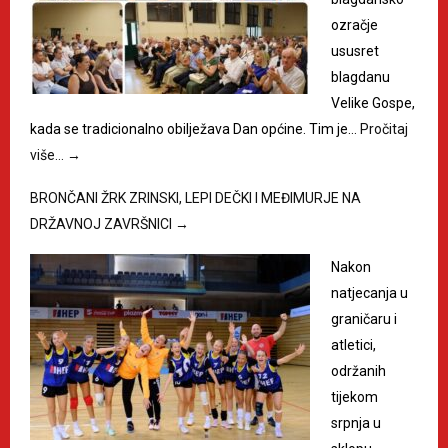
ozračje
ususret
blagdanu
Velike Gospe,
kada se tradicionalno obilježava Dan općine. Tim je…
Pročitaj
više…
→
BRONČANI ŽRK ZRINSKI, LEPI DEČKI I MEĐIMURJE NA
DRŽAVNOJ ZAVRŠNICI
→
Nakon
natjecanja u
graničaru i
atletici,
održanih
tijekom
srpnja u