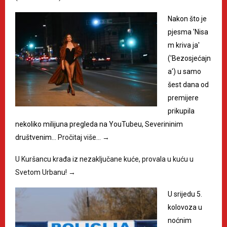
Nakon što je
pjesma 'Nisa
m kriva ja'
('Bezosjećajn
a') u samo
šest dana od
premijere
prikupila
nekoliko milijuna pregleda na YouTubeu, Severininim
društvenim…
Pročitaj više…
→
U Kuršancu krađa iz nezaključane kuće, provala u kuću u
Svetom Urbanu!
→
U srijedu 5.
kolovoza u
noćnim