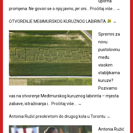
uporna
promjena. Ne govori se o njoj javno, jer oni…
Pročitaj više…
→
OTVORENJE MEĐIMURSKOG KURUZNOG LABIRINTA
→
Spremni za
novu
pustolovinu
među
visokim
stabljikama
kuruze?
Pozivamo
vas na otvorenje Međimurskog kuruznog labirinta – mjesta
zabave, istraživanja i…
Pročitaj više…
→
Antonia Ružić preokretom do drugog kola u Torontu
→
Antonia Ružić