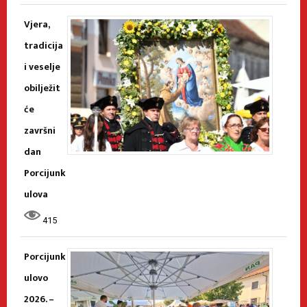
Vjera,
tradicija
i veselje
obilježit
će
završni
dan
Porcijunk
ulova
415
Porcijunk
ulovo
2026. –