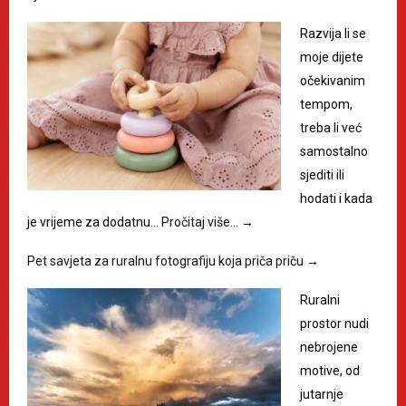
Razvija li se
moje dijete
očekivanim
tempom,
treba li već
samostalno
sjediti ili
hodati i kada
je vrijeme za dodatnu…
Pročitaj više…
→
Pet savjeta za ruralnu fotografiju koja priča priču
→
Ruralni
prostor nudi
nebrojene
motive, od
jutarnje