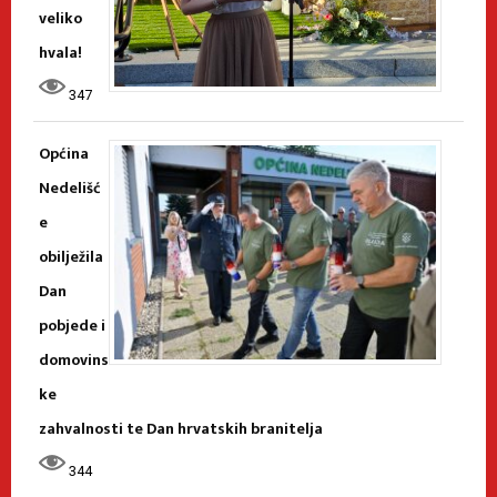
veliko
hvala!
347
Općina
Nedelišć
e
obilježila
Dan
pobjede i
domovins
ke
zahvalnosti te Dan hrvatskih branitelja
344