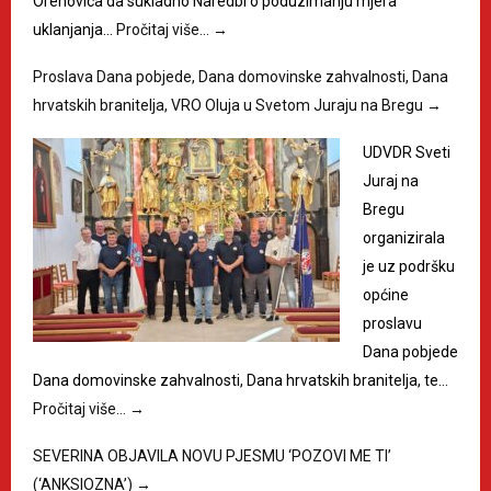
Orehovica da sukladno Naredbi o poduzimanju mjera
uklanjanja…
Pročitaj više…
→
Proslava Dana pobjede, Dana domovinske zahvalnosti, Dana
hrvatskih branitelja, VRO Oluja u Svetom Juraju na Bregu
→
UDVDR Sveti
Juraj na
Bregu
organizirala
je uz podršku
općine
proslavu
Dana pobjede
Dana domovinske zahvalnosti, Dana hrvatskih branitelja, te…
Pročitaj više…
→
SEVERINA OBJAVILA NOVU PJESMU ‘POZOVI ME TI’
(‘ANKSIOZNA’)
→