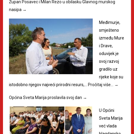
Župan Posavec i Milan Rezo u obilasku Glavnog murskog
nasipa
→
Međimurje,
smješteno
između Mure
i Drave,
oduvijek je
svoj razvoj
gradilo uz
rijeke koje su
istodobno njegov najveći prirodni resurs,…
Pročitaj više…
→
Općina Sveta Marija proslavila svoj dan
→
U Općini
Sveta Marija
već vlada
blagdansko