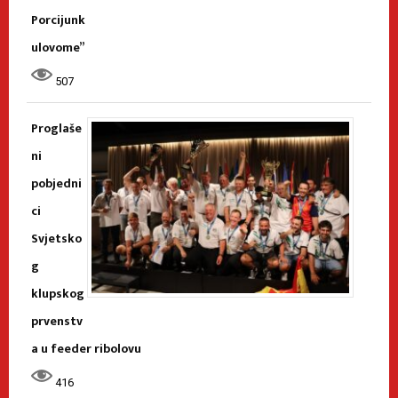
Porcijunk
ulovome”
507
Proglaše
ni
pobjedni
ci
Svjetsko
g
klupskog
prvenstv
a u feeder ribolovu
416