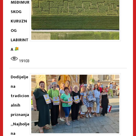
MEĐIMUR
SKOG
KURUZN
OG
LABIRINT
A
19103
Dodijelje
na
tradicion
alnih
priznanja
„Najbolje
na