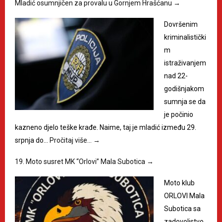
Mladić osumnjičen za provalu u Gornjem Hrašćanu
→
Dovršenim
kriminalistički
m
istraživanjem
nad 22-
godišnjakom
sumnja se da
je počinio
kazneno djelo teške krađe. Naime, taj je mladić između 29.
srpnja do…
Pročitaj više…
→
19. Moto susret MK “Orlovi” Mala Subotica
→
Moto klub
ORLOVI Mala
Subotica sa
zadovoljstvo