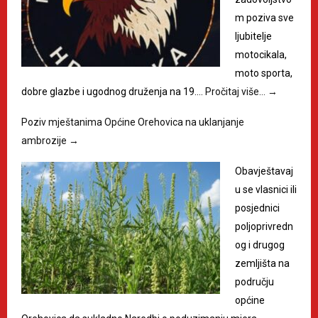
m poziva sve
ljubitelje
motocikala,
moto sporta,
dobre glazbe i ugodnog druženja na 19.…
Pročitaj više…
→
Poziv mještanima Općine Orehovica na uklanjanje
ambrozije
→
Obavještavaj
u se vlasnici ili
posjednici
poljoprivredn
og i drugog
zemljišta na
području
općine