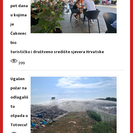
pet dana
u kojima
je
Čakovec
bio
turističko i društveno središte sjevera Hrvatske
399
Ugašen
požar na
odlagališ
tu
otpada u
Totovcu!