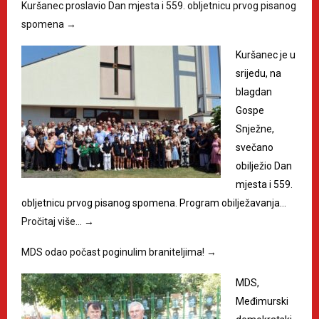
Kuršanec proslavio Dan mjesta i 559. obljetnicu prvog pisanog
spomena
→
Kuršanec je u
srijedu, na
blagdan
Gospe
Snježne,
svečano
obilježio Dan
mjesta i 559.
obljetnicu prvog pisanog spomena. Program obilježavanja…
Pročitaj više…
→
MDS odao počast poginulim braniteljima!
→
MDS,
Međimurski