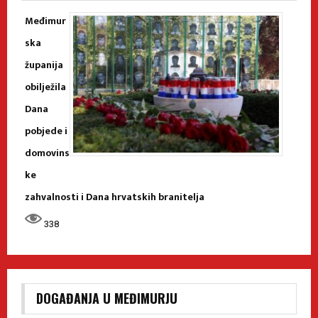
Međimur
ska
županija
obilježila
Dana
pobjede i
domovins
ke
zahvalnosti i Dana hrvatskih branitelja
338
DOGAĐANJA U MEĐIMURJU