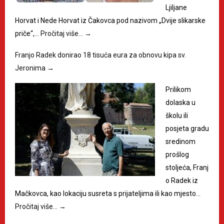
Ljiljane
Horvat i Nede Horvat iz Čakovca pod nazivom „Dvije slikarske
priče“,…
Pročitaj više…
→
Franjo Radek donirao 18 tisuća eura za obnovu kipa sv.
Jeronima
→
Prilikom
dolaska u
školu ili
posjeta gradu
sredinom
prošlog
stoljeća, Franj
o Radek iz
Mačkovca, kao lokaciju susreta s prijateljima ili kao mjesto…
Pročitaj više…
→