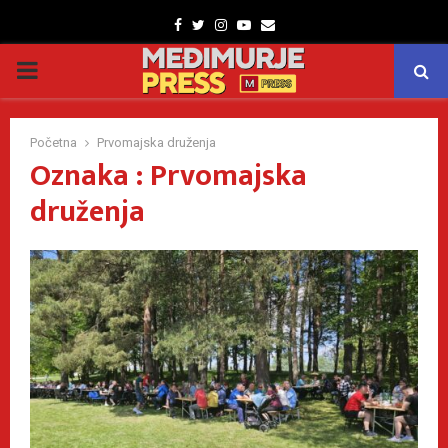
Facebook
Twitter
Instagram
Youtube
Email
PRIMARY
MENU
Početna
Prvomajska druženja
Oznaka : Prvomajska
druženja