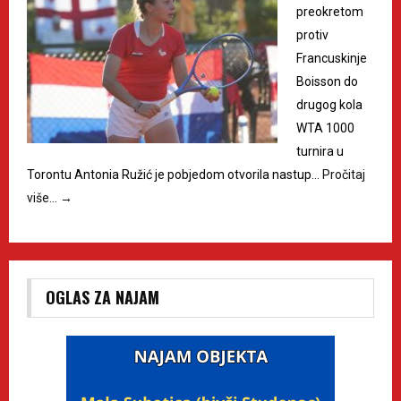
preokretom
protiv
Francuskinje
Boisson do
drugog kola
WTA 1000
turnira u
Torontu Antonia Ružić je pobjedom otvorila nastup…
Pročitaj
više…
→
OGLAS ZA NAJAM