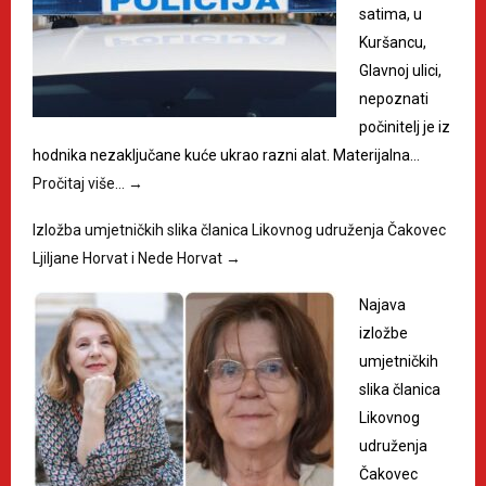
satima, u
Kuršancu,
Glavnoj ulici,
nepoznati
počinitelj je iz
hodnika nezaključane kuće ukrao razni alat. Materijalna…
Pročitaj više…
→
Izložba umjetničkih slika članica Likovnog udruženja Čakovec
Ljiljane Horvat i Nede Horvat
→
Najava
izložbe
umjetničkih
slika članica
Likovnog
udruženja
Čakovec