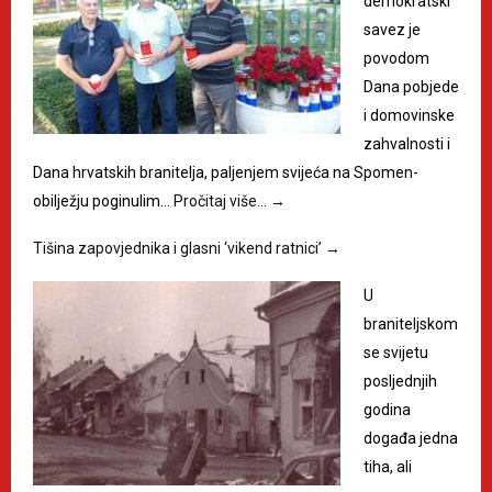
demokratski
savez je
povodom
Dana pobjede
i domovinske
zahvalnosti i
Dana hrvatskih branitelja, paljenjem svijeća na Spomen-
obilježju poginulim…
Pročitaj više…
→
Tišina zapovjednika i glasni ‘vikend ratnici’
→
U
braniteljskom
se svijetu
posljednjih
godina
događa jedna
tiha, ali