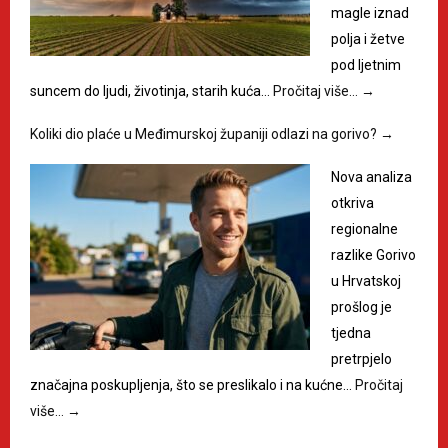
magle iznad
polja i žetve
pod ljetnim
suncem do ljudi, životinja, starih kuća…
Pročitaj više…
→
Koliki dio plaće u Međimurskoj županiji odlazi na gorivo?
→
Nova analiza
otkriva
regionalne
razlike Gorivo
u Hrvatskoj
prošlog je
tjedna
pretrpjelo
značajna poskupljenja, što se preslikalo i na kućne…
Pročitaj
više…
→