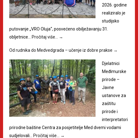
2026. godine
realiziralo je
studijsko
putovanje „VRO Oluja“, posvećeno obilježavanju 31.
obljetnice…
Pročitaj više…
→
Od rudnika do Medvedgrada – učenje iz dobre prakse
→
Djelatnici
Međimurske
prirode –
Javne
ustanove za
zaštitu
prirode i
interpretatori
prirodne baštine Centra za posjetitelje Med dvemi vodami
sudjelovali…
Pročitaj više…
→