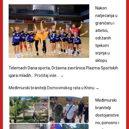
Nakon
natjecanja u
graničaru i
atletici,
održanih
tijekom
srpnja u
sklopu
Telemach Dana sporta, Državna završnica Plazma Sportskih
igara mladih…
Pročitaj više…
→
Međimurski branitelji Domovinskog rata u Kninu
→
Međimurski
branitelji
dostojanstve
no, ponosno i