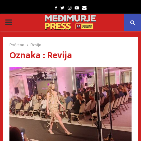
Facebook
Twitter
Instagram
Youtube
Email
PRIMARY
MENU
Početna
Revija
Oznaka : Revija