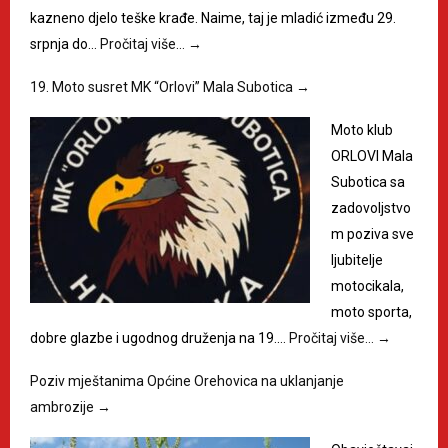
kazneno djelo teške krađe. Naime, taj je mladić između 29.
srpnja do…
Pročitaj više…
→
19. Moto susret MK “Orlovi” Mala Subotica
→
Moto klub
ORLOVI Mala
Subotica sa
zadovoljstvo
m poziva sve
ljubitelje
motocikala,
moto sporta,
dobre glazbe i ugodnog druženja na 19.…
Pročitaj više…
→
Poziv mještanima Općine Orehovica na uklanjanje
ambrozije
→