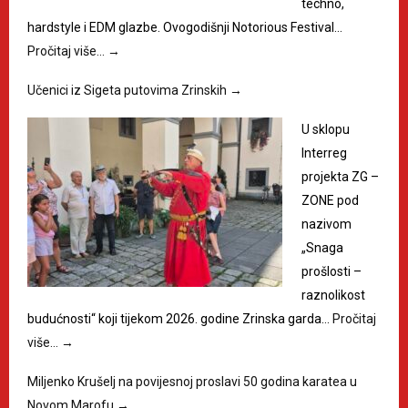
techno,
hardstyle i EDM glazbe. Ovogodišnji Notorious Festival…
Pročitaj više…
→
Učenici iz Sigeta putovima Zrinskih
→
U sklopu
Interreg
projekta ZG –
ZONE pod
nazivom
„Snaga
prošlosti –
raznolikost
budućnosti“ koji tijekom 2026. godine Zrinska garda…
Pročitaj
više…
→
Miljenko Krušelj na povijesnoj proslavi 50 godina karatea u
Novom Marofu
→