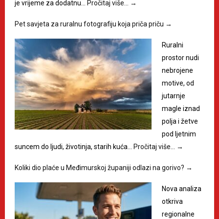
je vrijeme za dodatnu…
Pročitaj više…
→
Pet savjeta za ruralnu fotografiju koja priča priču
→
Ruralni
prostor nudi
nebrojene
motive, od
jutarnje
magle iznad
polja i žetve
pod ljetnim
suncem do ljudi, životinja, starih kuća…
Pročitaj više…
→
Koliki dio plaće u Međimurskoj županiji odlazi na gorivo?
→
Nova analiza
otkriva
regionalne