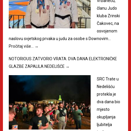
Vrbanecu,
članu Judo
kluba Zrinski
Čakovec, na
osvojenom
naslovu svjetskog prvaka u judu za osobe s Downovim…
Pročitaj više…
→
NOTORIOUS ZATVORIO VRATA: DVA DANA ELEKTRONIČKE
GLAZBE ZAPALILA NEDELIŠĆE
→
SRC Trate u
Nedelišću
protekla je
dva dana bio
mjesto
okupljanja
ljubitelja