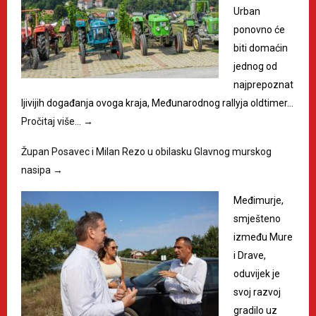
Urban
ponovno će
biti domaćin
jednog od
najprepoznat
ljivijih događanja ovoga kraja, Međunarodnog rallyja oldtimer…
Pročitaj više…
→
Župan Posavec i Milan Rezo u obilasku Glavnog murskog
nasipa
→
Međimurje,
smješteno
između Mure
i Drave,
oduvijek je
svoj razvoj
gradilo uz