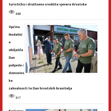
turističko i društveno središte sjevera Hrvatske
448
Općina
Nedelišć
e
obilježila
Dan
pobjede i
domovins
ke
zahvalnosti te Dan hrvatskih branitelja
417
Kuršanec