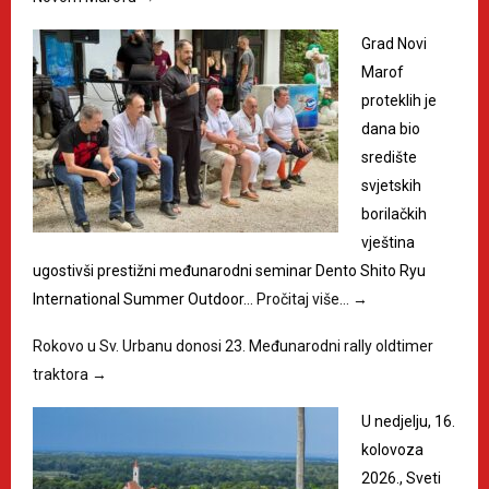
Grad Novi
Marof
proteklih je
dana bio
središte
svjetskih
borilačkih
vještina
ugostivši prestižni međunarodni seminar Dento Shito Ryu
International Summer Outdoor…
Pročitaj više…
→
Rokovo u Sv. Urbanu donosi 23. Međunarodni rally oldtimer
traktora
→
U nedjelju, 16.
kolovoza
2026., Sveti