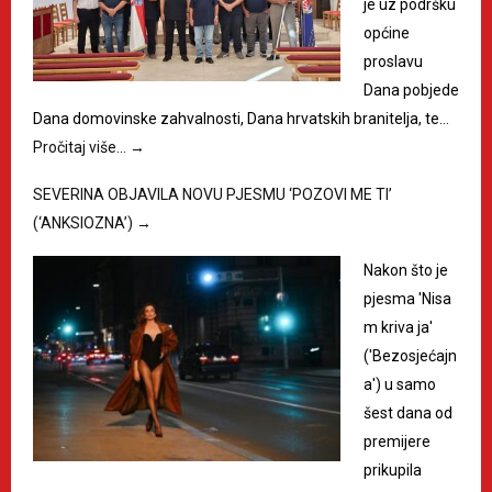
je uz podršku
općine
proslavu
Dana pobjede
Dana domovinske zahvalnosti, Dana hrvatskih branitelja, te…
Pročitaj više…
→
SEVERINA OBJAVILA NOVU PJESMU ‘POZOVI ME TI’
(‘ANKSIOZNA’)
→
Nakon što je
pjesma 'Nisa
m kriva ja'
('Bezosjećajn
a') u samo
šest dana od
premijere
prikupila