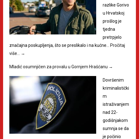
razlike Gorivo
u Hrvatskoj
prošlog je
tjedna
pretrpjelo
značajna poskupljenja, što se preslikalo i na kućne…
Pročitaj
više…
→
Mladić osumnjičen za provalu u Gornjem Hrašćanu
→
Dovršenim
kriminalistički
m
istraživanjem
nad 22-
godišnjakom
sumnja se da
je počinio