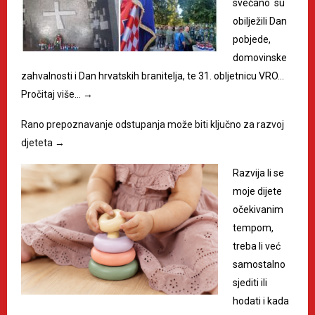
svečano su
obilježili Dan
pobjede,
domovinske
zahvalnosti i Dan hrvatskih branitelja, te 31. obljetnicu VRO…
Pročitaj više…
→
Rano prepoznavanje odstupanja može biti ključno za razvoj
djeteta
→
Razvija li se
moje dijete
očekivanim
tempom,
treba li već
samostalno
sjediti ili
hodati i kada