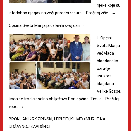
rijeke koje su
istodobno njegov najveći prirodni resurs,…
Pročitaj više…
→
Općina Sveta Marija proslavila svoj dan
→
U Općini
Sveta Marija
već vlada
blagdansko
ozračje
ususret
blagdanu
Velike Gospe,
kada se tradicionalno obilježava Dan općine. Tim je…
Pročitaj
više…
→
BRONČANI ŽRK ZRINSKI, LEPI DEČKI I MEĐIMURJE NA
DRŽAVNOJ ZAVRŠNICI
→