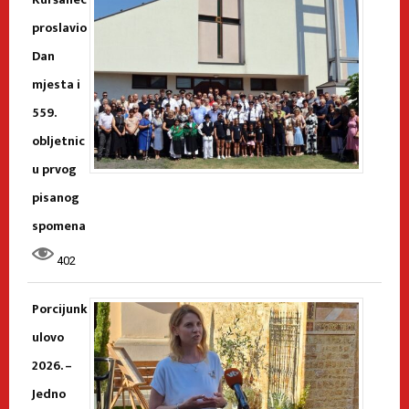
proslavio
Dan
mjesta i
559.
obljetnic
u prvog
pisanog
spomena
402
Porcijunk
ulovo
2026. –
Jedno