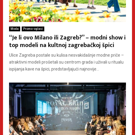
Moda
Promo-oglasi
“Je li ovo Milano ili Zagreb?” – modni show i
top modeli na kultnoj zagrebačkoj špici
Ulice Zagreba postale su kulisa nesvakidašnje modne priče –
atraktivni modeli prošetali su centrom grada i uživali u ritualu
ispijanja kave na špici, predstavljajući najnovije...