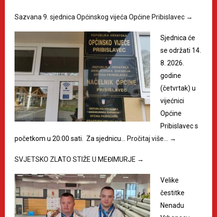
Sazvana 9. sjednica Općinskog vijeća Općine Pribislavec
→
Sjednica će
se održati 14.
8. 2026.
godine
(četvrtak) u
vijećnici
Općine
Pribislavec s
početkom u 20:00 sati. Za sjednicu…
Pročitaj više…
→
SVJETSKO ZLATO STIŽE U MEĐIMURJE
→
Velike
čestitke
Nenadu