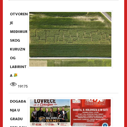
OTVOREN
JE
MEĐIMUR
SKOG
KURUZN
OG
LABIRINT
A
19175
DOGAĐA
NJA U
GRADU