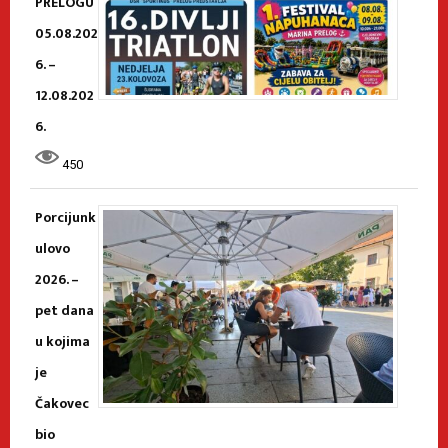
PRELOGU
05.08.202
6. –
12.08.202
6.
450
Porcijunk
ulovo
2026. –
pet dana
u kojima
je
Čakovec
bio