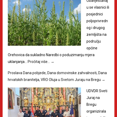
Obavještavaj
u se vlasnici ili
posjednici
poljoprivredn
og i drugog
zemljišta na
području
općine
Orehovica da sukladno Naredbi o poduzimanju mjera
uklanjanja…
Pročitaj više…
→
Proslava Dana pobjede, Dana domovinske zahvalnosti, Dana
hrvatskih branitelja, VRO Oluja u Svetom Juraju na Bregu
→
UDVDR Sveti
Juraj na
Bregu
organizirala