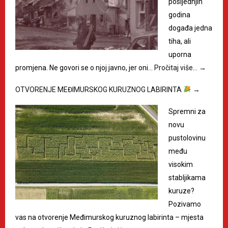
posljednjih
godina
događa jedna
tiha, ali
uporna
promjena. Ne govori se o njoj javno, jer oni…
Pročitaj više…
→
OTVORENJE MEĐIMURSKOG KURUZNOG LABIRINTA
→
Spremni za
novu
pustolovinu
među
visokim
stabljikama
kuruze?
Pozivamo
vas na otvorenje Međimurskog kuruznog labirinta – mjesta