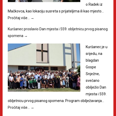
o Radek iz
Mačkovca, kao lokaciju susreta s prijateljima ili kao mjesto…
Pročitaj više…
→
Kuršanec proslavio Dan mjesta i 559. obljetnicu prvog pisanog
spomena
→
Kuršanec je u
srijedu, na
blagdan
Gospe
Snježne,
svečano
obilježio Dan
mjesta i 559.
obljetnicu prvog pisanog spomena. Program obilježavanja…
Pročitaj više…
→