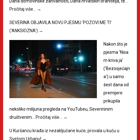
Dana domovinske zahvalnosti, Dana hrvatskih branitelja, te…
Pročitaj više…
→
SEVERINA OBJAVILA NOVU PJESMU ‘POZOVI ME TI’
(‘ANKSIOZNA’)
→
Nakon što je
pjesma 'Nisa
m kriva ja'
('Bezosjećajn
a') u samo
šest dana od
premijere
prikupila
nekoliko milijuna pregleda na YouTubeu, Severininim
društvenim…
Pročitaj više…
→
U Kuršancu krađa iz nezaključane kuće, provala u kuću u
Svetom Urbanu!
→