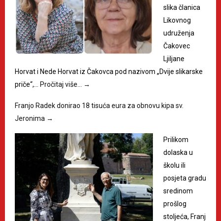
slika članica
Likovnog
udruženja
Čakovec
Ljiljane
Horvat i Nede Horvat iz Čakovca pod nazivom „Dvije slikarske
priče“,…
Pročitaj više…
→
Franjo Radek donirao 18 tisuća eura za obnovu kipa sv.
Jeronima
→
Prilikom
dolaska u
školu ili
posjeta gradu
sredinom
prošlog
stoljeća, Franj