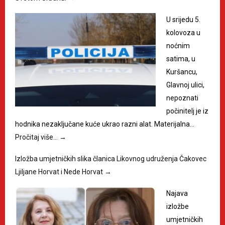
U srijedu 5.
kolovoza u
noćnim
satima, u
Kuršancu,
Glavnoj ulici,
nepoznati
počinitelj je iz
hodnika nezaključane kuće ukrao razni alat. Materijalna…
Pročitaj više…
→
Izložba umjetničkih slika članica Likovnog udruženja Čakovec
Ljiljane Horvat i Nede Horvat
→
Najava
izložbe
umjetničkih