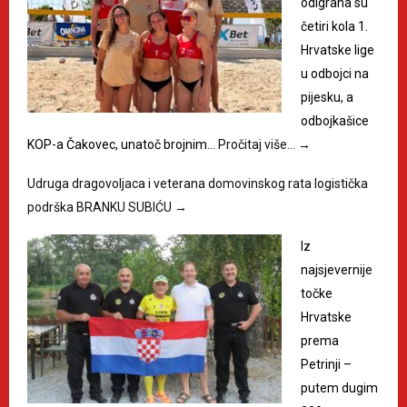
odigrana su
četiri kola 1.
Hrvatske lige
u odbojci na
pijesku, a
odbojkašice
KOP-a Čakovec, unatoč brojnim…
Pročitaj više…
→
Udruga dragovoljaca i veterana domovinskog rata logistička
podrška BRANKU SUBIĆU
→
Iz
najsjevernije
točke
Hrvatske
prema
Petrinji –
putem dugim