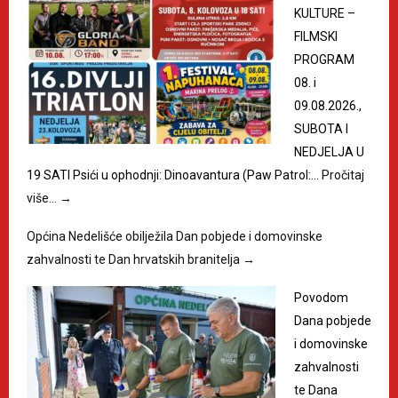
KULTURE –
FILMSKI
PROGRAM
08. i
09.08.2026.,
SUBOTA I
NEDJELJA U
19 SATI Psići u ophodnji: Dinoavantura (Paw Patrol:…
Pročitaj
više…
→
Općina Nedelišće obilježila Dan pobjede i domovinske
zahvalnosti te Dan hrvatskih branitelja
→
Povodom
Dana pobjede
i domovinske
zahvalnosti
te Dana