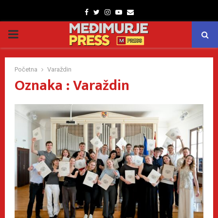
Facebook
Twitter
Instagram
Youtube
Email
PRIMARY
MENU
Početna
Varaždin
Oznaka : Varaždin