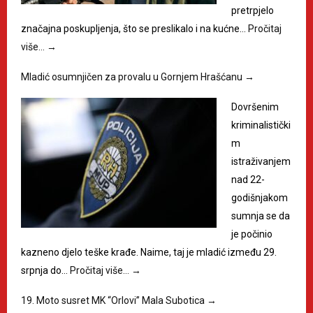
pretrpjelo
značajna poskupljenja, što se preslikalo i na kućne…
Pročitaj
više…
→
Mladić osumnjičen za provalu u Gornjem Hrašćanu
→
Dovršenim
kriminalistički
m
istraživanjem
nad 22-
godišnjakom
sumnja se da
je počinio
kazneno djelo teške krađe. Naime, taj je mladić između 29.
srpnja do…
Pročitaj više…
→
19. Moto susret MK “Orlovi” Mala Subotica
→