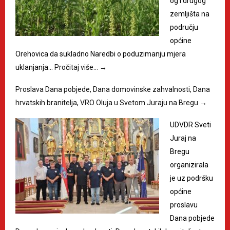
og i drugog
zemljišta na
području
općine
Orehovica da sukladno Naredbi o poduzimanju mjera
uklanjanja…
Pročitaj više…
→
Proslava Dana pobjede, Dana domovinske zahvalnosti, Dana
hrvatskih branitelja, VRO Oluja u Svetom Juraju na Bregu
→
UDVDR Sveti
Juraj na
Bregu
organizirala
je uz podršku
općine
proslavu
Dana pobjede