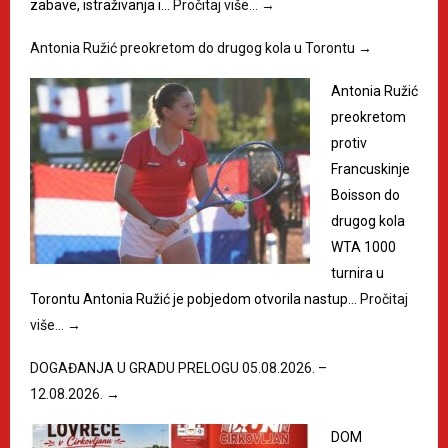
zabave, istraživanja i…
Pročitaj više…
→
Antonia Ružić preokretom do drugog kola u Torontu
→
Antonia Ružić
preokretom
protiv
Francuskinje
Boisson do
drugog kola
WTA 1000
turnira u
Torontu Antonia Ružić je pobjedom otvorila nastup…
Pročitaj
više…
→
DOGAĐANJA U GRADU PRELOGU 05.08.2026. –
12.08.2026.
→
DOM