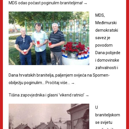
MDS odao počast poginulim braniteljima!
→
MDS,
Međimurski
demokratski
savez je
povodom
Dana pobjede
i domovinske
zahvalnosti i
Dana hrvatskih branitelja, paljenjem svijeća na Spomen-
obilježju poginulim…
Pročitaj više…
→
Tišina zapovjednika i glasni ‘vikend ratnici’
→
U
braniteljskom
se svijetu