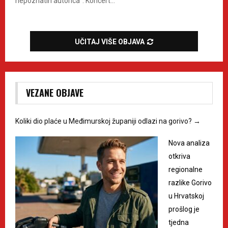
nepoznatih autorica“. Koncert...
UČITAJ VIŠE OBJAVA
VEZANE OBJAVE
Koliki dio plaće u Međimurskoj županiji odlazi na gorivo?
→
Nova analiza
otkriva
regionalne
razlike Gorivo
u Hrvatskoj
prošlog je
tjedna