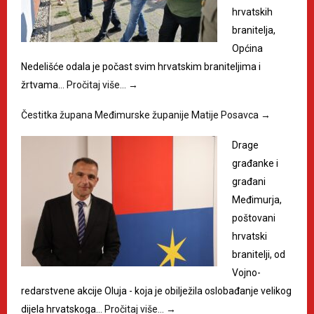
hrvatskih
branitelja,
Općina
Nedelišće odala je počast svim hrvatskim braniteljima i
žrtvama…
Pročitaj više…
→
Čestitka župana Međimurske županije Matije Posavca
→
Drage
građanke i
građani
Međimurja,
poštovani
hrvatski
branitelji, od
Vojno-
redarstvene akcije Oluja - koja je obilježila oslobađanje velikog
dijela hrvatskoga…
Pročitaj više…
→