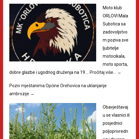
Moto klub
ORLOVI Mala
Subotica sa
zadovoljstvo
m poziva sve
ljubitelje
motocikala,
moto sporta,
dobre glazbe i ugodnog druženja na 19.…
Pročitaj više…
→
Poziv mještanima Općine Orehovica na uklanjanje
ambrozije
→
Obavještavaj
u se vlasnici ili
posjednici
poljoprivredn