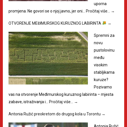
uporna
promjena. Ne govori se o njoj javno, jer oni…
Pročitaj više…
→
OTVORENJE MEĐIMURSKOG KURUZNOG LABIRINTA
→
Spremni za
novu
pustolovinu
među
visokim
stabljikama
kuruze?
Pozivamo
vas na otvorenje Međimurskog kuruznog labirinta – mjesta
zabave, istraživanja i…
Pročitaj više…
→
Antonia Ružić preokretom do drugog kola u Torontu
→
Antonia Ružić