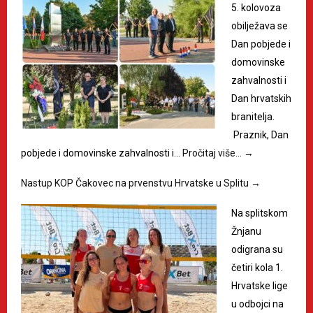
5. kolovoza
obilježava se
Dan pobjede i
domovinske
zahvalnosti i
Dan hrvatskih
branitelja.
Praznik, Dan
pobjede i domovinske zahvalnosti i…
Pročitaj više…
→
Nastup KOP Čakovec na prvenstvu Hrvatske u Splitu
→
Na splitskom
Žnjanu
odigrana su
četiri kola 1.
Hrvatske lige
u odbojci na