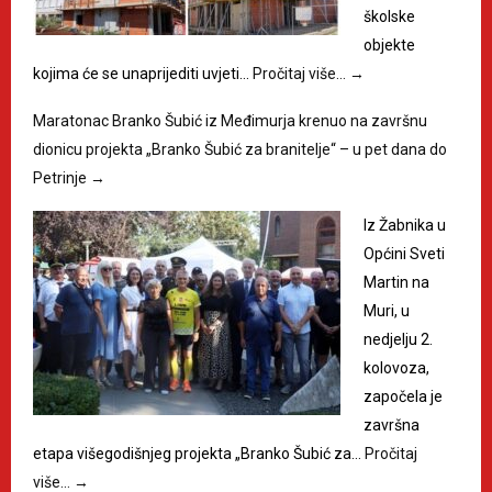
školske
objekte
kojima će se unaprijediti uvjeti…
Pročitaj više…
→
Maratonac Branko Šubić iz Međimurja krenuo na završnu
dionicu projekta „Branko Šubić za branitelje“ – u pet dana do
Petrinje
→
Iz Žabnika u
Općini Sveti
Martin na
Muri, u
nedjelju 2.
kolovoza,
započela je
završna
etapa višegodišnjeg projekta „Branko Šubić za…
Pročitaj
više…
→