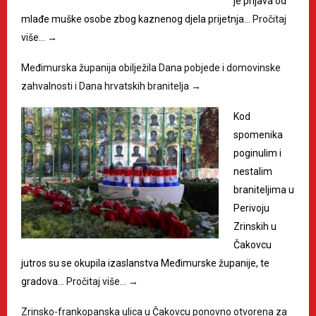
je prijava od
mlađe muške osobe zbog kaznenog djela prijetnja…
Pročitaj
više…
→
Međimurska županija obilježila Dana pobjede i domovinske
zahvalnosti i Dana hrvatskih branitelja
→
Kod
spomenika
poginulim i
nestalim
braniteljima u
Perivoju
Zrinskih u
Čakovcu
jutros su se okupila izaslanstva Međimurske županije, te
gradova…
Pročitaj više…
→
Zrinsko-frankopanska ulica u Čakovcu ponovno otvorena za