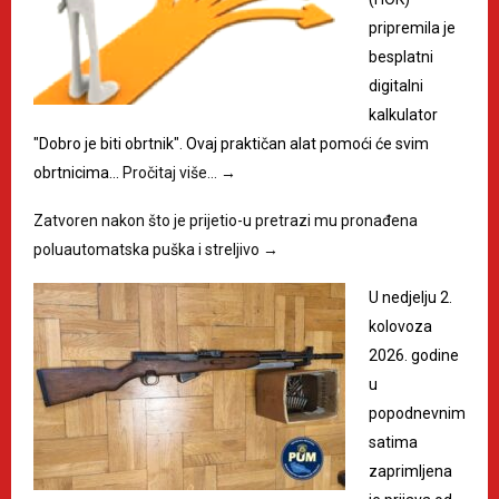
pripremila je
besplatni
digitalni
kalkulator
"Dobro je biti obrtnik". Ovaj praktičan alat pomoći će svim
obrtnicima…
Pročitaj više…
→
Zatvoren nakon što je prijetio-u pretrazi mu pronađena
poluautomatska puška i streljivo
→
U nedjelju 2.
kolovoza
2026. godine
u
popodnevnim
satima
zaprimljena