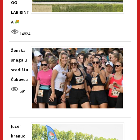
OG
LABIRINT
A
14824
Ženska
snaga u
središtu
Čakovca
591
Jučer
krenuo