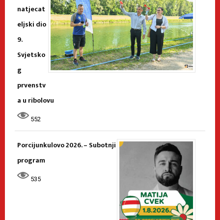
natjecat
eljski dio
9.
Svjetsko
g
prvenstv
a u ribolovu
552
Porcijunkulovo 2026. – Subotnji
program
535