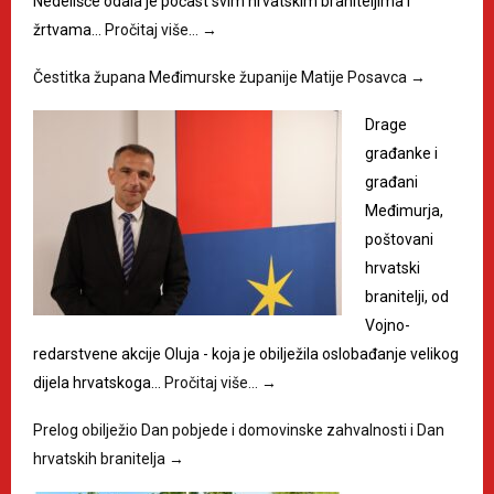
Nedelišće odala je počast svim hrvatskim braniteljima i
žrtvama…
Pročitaj više…
→
Čestitka župana Međimurske županije Matije Posavca
→
Drage
građanke i
građani
Međimurja,
poštovani
hrvatski
branitelji, od
Vojno-
redarstvene akcije Oluja - koja je obilježila oslobađanje velikog
dijela hrvatskoga…
Pročitaj više…
→
Prelog obilježio Dan pobjede i domovinske zahvalnosti i Dan
hrvatskih branitelja
→