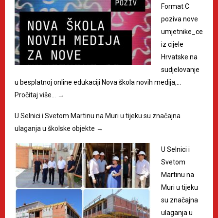
Format C
poziva nove
umjetnike_ce
iz cijele
Hrvatske na
sudjelovanje
u besplatnoj online edukaciji Nova škola novih medija,…
Pročitaj više…
→
U Selnici i Svetom Martinu na Muri u tijeku su značajna
ulaganja u školske objekte
→
U Selnici i
Svetom
Martinu na
Muri u tijeku
su značajna
ulaganja u