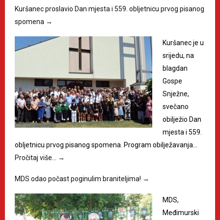
Kuršanec proslavio Dan mjesta i 559. obljetnicu prvog pisanog
spomena
→
Kuršanec je u
srijedu, na
blagdan
Gospe
Snježne,
svečano
obilježio Dan
mjesta i 559.
obljetnicu prvog pisanog spomena. Program obilježavanja…
Pročitaj više…
→
MDS odao počast poginulim braniteljima!
→
MDS,
Međimurski