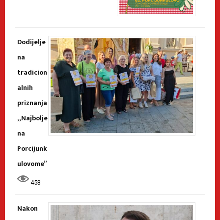
Dodijelje
na
tradicion
alnih
priznanja
„Najbolje
na
Porcijunk
ulovome”
453
Nakon