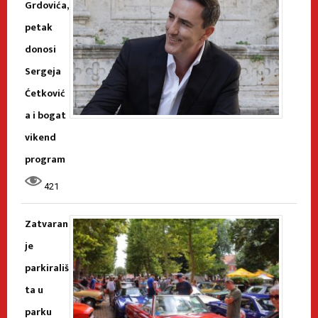
Grdovića,
petak
donosi
Sergeja
Ćetković
a i bogat
vikend
program
421
Zatvaran
je
parkirališ
ta u
parku