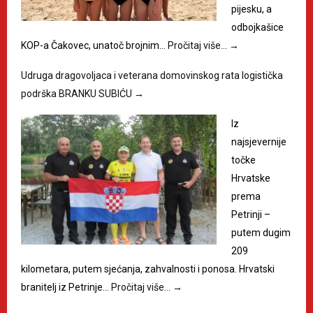
pijesku, a
odbojkašice
KOP-a Čakovec, unatoč brojnim…
Pročitaj više…
→
Udruga dragovoljaca i veterana domovinskog rata logistička
podrška BRANKU SUBIĆU
→
Iz
najsjevernije
točke
Hrvatske
prema
Petrinji –
putem dugim
209
kilometara, putem sjećanja, zahvalnosti i ponosa. Hrvatski
branitelj iz Petrinje…
Pročitaj više…
→