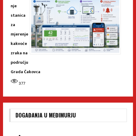
nje
stanica
za
mjerenje
kakvoće
zraka na
području
Grada Čakovca
377
DOGAĐANJA U MEĐIMURJU