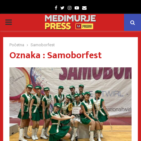
Facebook
Twitter
Instagram
Youtube
Email
PRIMARY
MENU
Početna
Samoborfest
Oznaka : Samoborfest