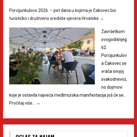
Porcijunkulovo 2026. – pet dana u kojima je Čakovec bio
turističko i društveno središte sjevera Hrvatske
→
Završetkom
ovogodišnjeg
62.
Porcijunkulov
a Čakovec se
vraća svojoj
svakodnevici,
no dojmovi
koje je ostavila najveća međimurska manifestacija još će se…
Pročitaj više…
→
OGLAS ZA NAJAM