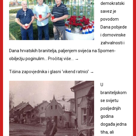
demokratski
savez je
povodom
Dana pobjede
i domovinske
zahvalnosti i
Dana hrvatskih branitelja, paljenjem svijeća na Spomen-
obilježju poginulim…
Pročitaj više…
→
Tišina zapovjednika i glasni ‘vikend ratnici’
→
U
braniteljskom
se svijetu
posljednjih
godina
događa jedna
tiha, ali