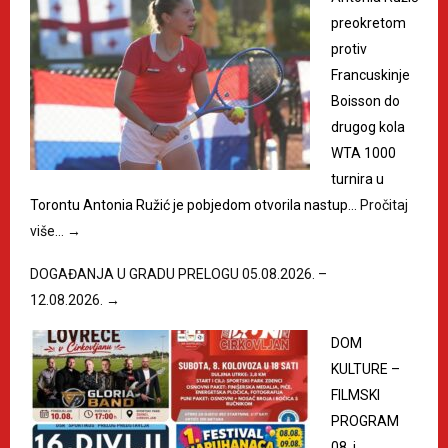
preokretom
protiv
Francuskinje
Boisson do
drugog kola
WTA 1000
turnira u
Torontu Antonia Ružić je pobjedom otvorila nastup…
Pročitaj
više…
→
DOGAĐANJA U GRADU PRELOGU 05.08.2026. –
12.08.2026.
→
DOM
KULTURE –
FILMSKI
PROGRAM
08. i