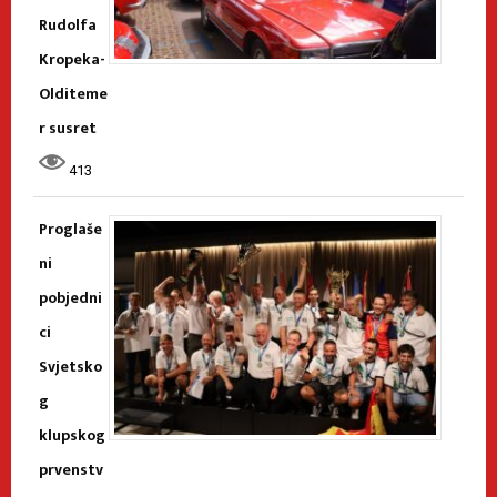
Rudolfa
Kropeka-
Olditeme
r susret
413
Proglaše
ni
pobjedni
ci
Svjetsko
g
klupskog
prvenstv