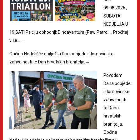
09.08.2026.,
SUBOTA I
NEDJELJA U
19 SATI Psići u ophodnji: Dinoavantura (Paw Patrol:…
Pročitaj
više…
→
Općina Nedelišće obilježila Dan pobjede i domovinske
zahvalnosti te Dan hrvatskih branitelja
→
Povodom
Dana pobjede
i domovinske
zahvalnosti
te Dana
hrvatskih
branitelja,
Općina