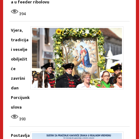
a u feeder ribolovu
394
Vjera,
tradicija
i veselje
obilježit
će
završni
dan
Porcijunk
ulova
393
Postavlja