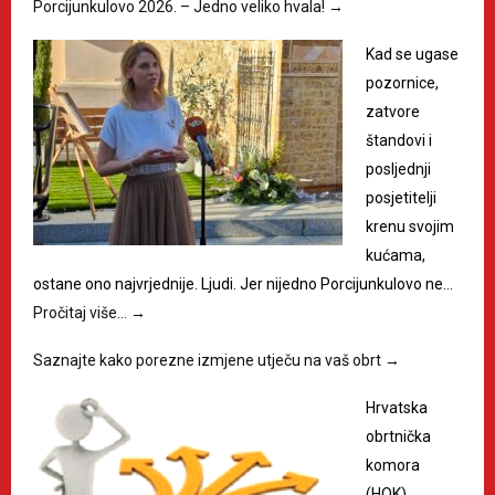
Porcijunkulovo 2026. – Jedno veliko hvala!
→
Kad se ugase
pozornice,
zatvore
štandovi i
posljednji
posjetitelji
krenu svojim
kućama,
ostane ono najvrjednije. Ljudi. Jer nijedno Porcijunkulovo ne…
Pročitaj više…
→
Saznajte kako porezne izmjene utječu na vaš obrt
→
Hrvatska
obrtnička
komora
(HOK)