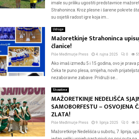
imale su priliku ugostiti predstavnice mažoret
Strahoninca. Kroz plesne i šarene pokrete št
su osjetili radost igre koja im...
Udruge
Mažoretkinje Strahoninca upisu
članice!
Piše
Međimurje Press
4. rujna 2025
0
5
Ako imaš između 5 i 15 godina, ovo je prava pr
Čeka te puno plesa, smijeha, novih prijateljsta
nezaboravne zabave. Pridruži se...
Showtime
MAŽORETKINJE NEDELIŠĆA SJAJ
SAMOBORFESTU – OSVOJENA Č
ZLATA!
Piše
Međimurje Press
9. lipnja 2025
0
5
Mažoretkinje Nedelišća u subotu, 7. lipnja, upi
jedan veliki uspjeh nastupivši po prvi puta na