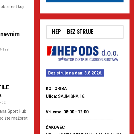
borfest koji
HEP – BEZ STRUJE
dnevnim
199
Bez struje na dan: 3.8.2026.
ILE
KOTORIBA
A
Ulica:
SAJMIŠNA 16.
52
rana Sport Hub
Vrijeme: 08:00 - 12:00
redište mažoret
--------------------------------------------------------
ČAKOVEC