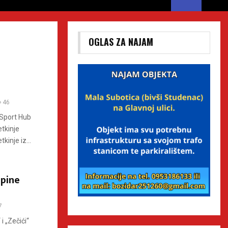
OGLAS ZA NAJAM
46
 Sport Hub
tkinje
kinje iz...
upine
7
 „Zečići“