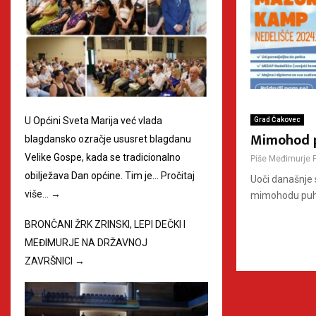
U Općini Sveta Marija već vlada
Grad Čakovec
Mimohod p
blagdansko ozračje ususret blagdanu
Velike Gospe, kada se tradicionalno
Piše
Međimurje 
obilježava Dan općine. Tim je…
Pročitaj
Uoči današnje 
više…
→
mimohodu puhač
BRONČANI ŽRK ZRINSKI, LEPI DEČKI I
MEĐIMURJE NA DRŽAVNOJ
ZAVRŠNICI
→