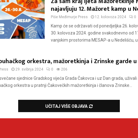
Za sam kraj ljeta Mažoretkinje 
najavljuju 12. Mažoret kamp u N
Piše
Međimurje Press
12. kolovoza 2024
0
Kamp će se održavati od ponedjeljka 26. kol
30. kolovoza 2024. godine svakodnevno od 17
vanjskim prostorima MESAP-a u Nedelišću, uz
uhačkog orkestra, mažoretkinja i Zrinske garde u
Press
29. svibnja 2024
0
206
svečane sjednice Gradskog vijeća Grada Čakovca i uz Dan grada, uživali
kog orkestra u pratnji Čakovečkih mažoretkinja i članova Zrinske...
UČITAJ VIŠE OBJAVA