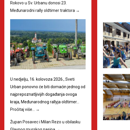
Rokovo u Sv. Urbanu donosi 23.
Međunarodni rally oldtimer traktora
→
U nedjelju, 16. kolovoza 2026., Sveti
Urban ponovno će biti domaćin jednog od
najprepoznatljivijih događanja ovoga
kraja, Međunarodnog rallyja oldtimer…
Pročitaj više…
→
Župan Posavec i Milan Rezo u obilasku
Glavnog murskog nasipa
→