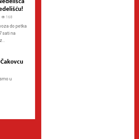
Nedelišća
edelišću!
168
ovoza do petka
 sati na
...
 Čakovcu
 smo u