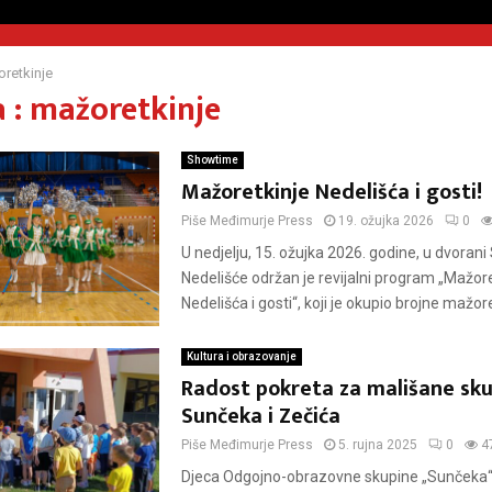
retkinje
 : mažoretkinje
Showtime
Mažoretkinje Nedelišća i gosti!
Piše
Međimurje Press
19. ožujka 2026
0
U nedjelju, 15. ožujka 2026. godine, u dvorani
Nedelišće održan je revijalni program „Mažore
Nedelišća i gosti“, koji je okupio brojne mažoret
Kultura i obrazovanje
Radost pokreta za mališane sk
Sunčeka i Zečića
Piše
Međimurje Press
5. rujna 2025
0
4
Djeca Odgojno-obrazovne skupine „Sunčeka“ i