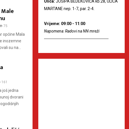
Ulica:
JOSIPA BEDEKOVIĆA kb.28, ULICA
MARTANE nep. 1-7, par. 2-4.
r Male
enu
Vrijeme: 09:00 - 11:00
75
Napomena: Radovi na NN mreži
ar općine Mala
--------------------------------------------------------
čke inozemne
ali su na...
ja
161
a još jedna
punoj dvorani
vogodišnjih