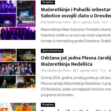
Showtime
Mažoretkinje i Puhački orkesta
Subotice osvojili zlato u Dresd
Piše
Međimurje Press
10. siječnja 2025
0
Mažoretkinje Male Subotice i Puhački orkest
Subotica vratili su se sa svoje treće zajedni
turneje iz njemačkog grada Dresdena. Sudjelov
Općina Nedelišće
Održana još jedna Plesna čaroli
Mažoretkinja Nedelišća
Piše
Međimurje Press
7. siječnja 2025
0
Za kraj 2024. godine, prošlog petka je održan
Plesna čarolija Mažoretkinja Nedelišća. U pre
OŠ Nedelišće, jedan od najljepših božićno-no
programa obuhvatio...
Showtime