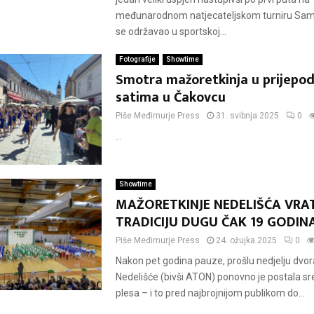
međunarodnom natjecateljskom turniru Samo
se održavao u sportskoj...
Fotografije
Showtime
Smotra mažoretkinja u prijepo
satima u Čakovcu
Piše
Međimurje Press
31. svibnja 2025
0
...
Showtime
MAŽORETKINJE NEDELIŠĆA VRAT
TRADICIJU DUGU ČAK 19 GODIN
Piše
Međimurje Press
24. ožujka 2025
0
Nakon pet godina pauze, prošlu nedjelju dvo
Nedelišće (bivši ATON) ponovno je postala s
plesa – i to pred najbrojnijom publikom do...