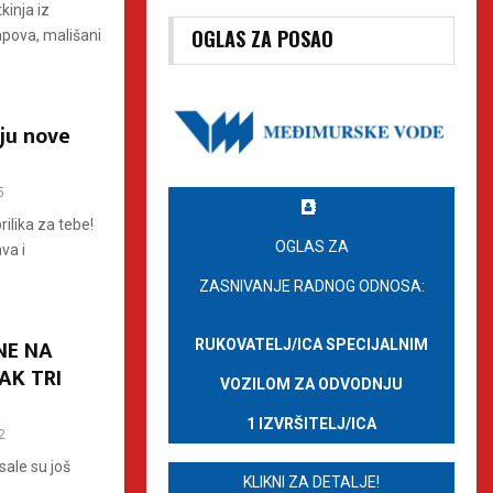
kinja iz
OGLAS ZA POSAO
apova, mališani
ju nove
5
ilika za tebe!
OGLAS ZA
va i
ZASNIVANJE RADNOG ODNOSA:
NE NA
RUKOVATELJ/ICA SPECIJALNIM
AK TRI
VOZILOM ZA ODVODNJU
1 IZVRŠITELJ/ICA
2
sale su još
KLIKNI ZA DETALJE!