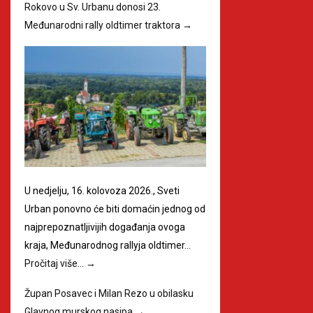
Rokovo u Sv. Urbanu donosi 23.
Međunarodni rally oldtimer traktora
→
U nedjelju, 16. kolovoza 2026., Sveti
Urban ponovno će biti domaćin jednog od
najprepoznatljivijih događanja ovoga
kraja, Međunarodnog rallyja oldtimer…
Pročitaj više…
→
Župan Posavec i Milan Rezo u obilasku
Glavnog murskog nasipa
→