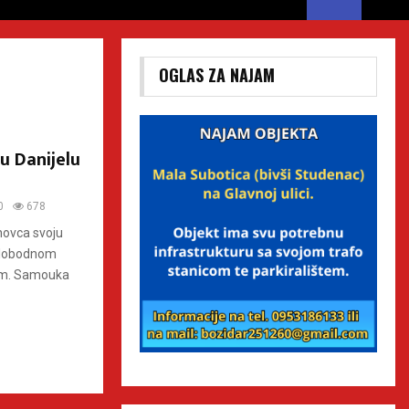
OGLAS ZA NAJAM
u Danijelu
0
678
inovca svoju
 slobodnom
dom. Samouka