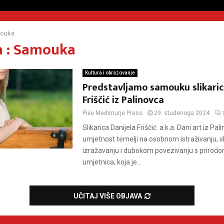
ouka
 : Samouka
Kultura i obrazovanje
Predstavljamo samouku slikaric
Friščić iz Palinovca
Piše
Međimurje Press
29. studenoga 2024
Slikarica Danijela Friščić a.k.a. Dani art iz Pal
umjetnost temelji na osobnom istraživanju,
izražavanju i dubokom povezivanju s priro
umjetnica, koja je...
UČITAJ VIŠE OBJAVA