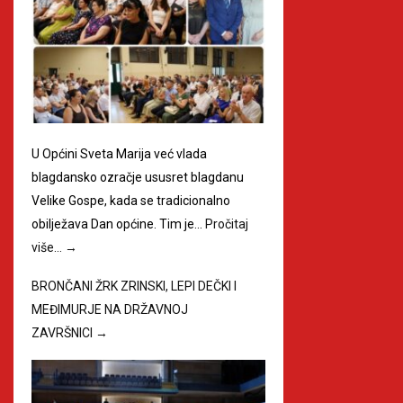
U Općini Sveta Marija već vlada
blagdansko ozračje ususret blagdanu
Velike Gospe, kada se tradicionalno
obilježava Dan općine. Tim je…
Pročitaj
više…
→
BRONČANI ŽRK ZRINSKI, LEPI DEČKI I
MEĐIMURJE NA DRŽAVNOJ
ZAVRŠNICI
→