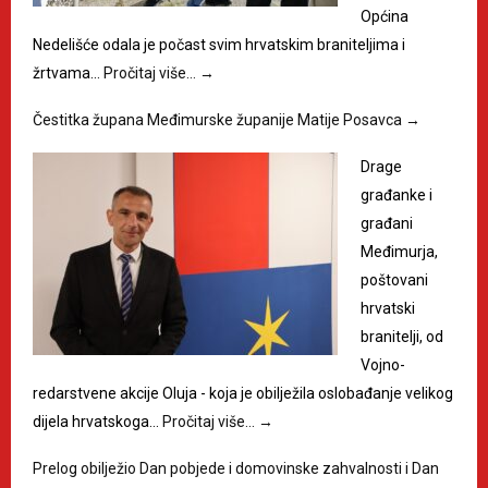
Općina
Nedelišće odala je počast svim hrvatskim braniteljima i
žrtvama…
Pročitaj više…
→
Čestitka župana Međimurske županije Matije Posavca
→
Drage
građanke i
građani
Međimurja,
poštovani
hrvatski
branitelji, od
Vojno-
redarstvene akcije Oluja - koja je obilježila oslobađanje velikog
dijela hrvatskoga…
Pročitaj više…
→
Prelog obilježio Dan pobjede i domovinske zahvalnosti i Dan