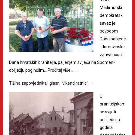
Međimurski
demokratski
savez je
povodom
Dana pobjede
i domovinske
zahvalnosti i
Dana hrvatskih branitelja, paljenjem svijeća na Spomen-
obilježju poginulim…
Pročitaj više…
→
Tišina zapovjednika i glasni ‘vikend ratnici’
→
U
braniteljskom
se svijetu
posljednjih
godina