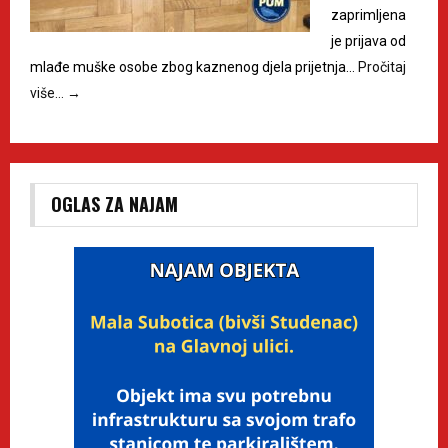
zaprimljena
je prijava od
mlađe muške osobe zbog kaznenog djela prijetnja…
Pročitaj
više…
→
OGLAS ZA NAJAM