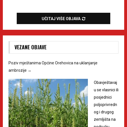
UČITAJ VIŠE OBJAVA
VEZANE OBJAVE
Poziv mještanima Općine Orehovica na uklanjanje
ambrozije
→
Obavještavaj
u se vlasnici ili
posjednici
poljoprivredn
og i drugog
zemljišta na
području