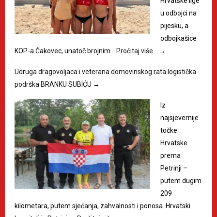
Hrvatske lige
u odbojci na
pijesku, a
odbojkašice
KOP-a Čakovec, unatoč brojnim…
Pročitaj više…
→
Udruga dragovoljaca i veterana domovinskog rata logistička
podrška BRANKU SUBIĆU
→
Iz
najsjevernije
točke
Hrvatske
prema
Petrinji –
putem dugim
209
kilometara, putem sjećanja, zahvalnosti i ponosa. Hrvatski