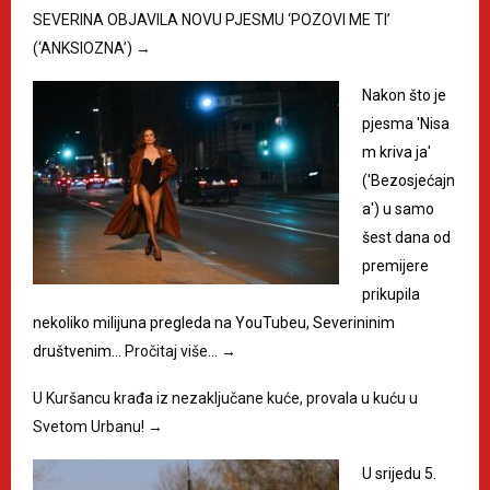
SEVERINA OBJAVILA NOVU PJESMU ‘POZOVI ME TI’
(‘ANKSIOZNA’)
→
Nakon što je
pjesma 'Nisa
m kriva ja'
('Bezosjećajn
a') u samo
šest dana od
premijere
prikupila
nekoliko milijuna pregleda na YouTubeu, Severininim
društvenim…
Pročitaj više…
→
U Kuršancu krađa iz nezaključane kuće, provala u kuću u
Svetom Urbanu!
→
U srijedu 5.