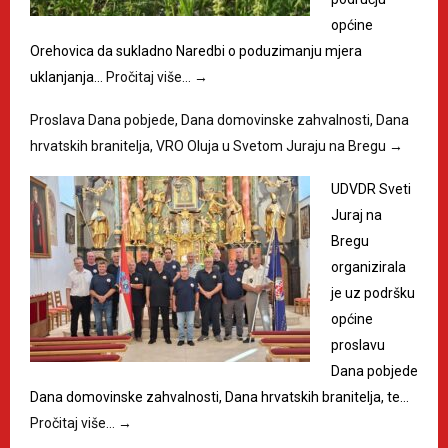
općine
Orehovica da sukladno Naredbi o poduzimanju mjera
uklanjanja…
Pročitaj više…
→
Proslava Dana pobjede, Dana domovinske zahvalnosti, Dana
hrvatskih branitelja, VRO Oluja u Svetom Juraju na Bregu
→
UDVDR Sveti
Juraj na
Bregu
organizirala
je uz podršku
općine
proslavu
Dana pobjede
Dana domovinske zahvalnosti, Dana hrvatskih branitelja, te…
Pročitaj više…
→