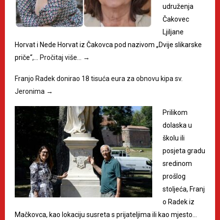
udruženja
Čakovec
Ljiljane
Horvat i Nede Horvat iz Čakovca pod nazivom „Dvije slikarske
priče“,…
Pročitaj više…
→
Franjo Radek donirao 18 tisuća eura za obnovu kipa sv.
Jeronima
→
Prilikom
dolaska u
školu ili
posjeta gradu
sredinom
prošlog
stoljeća, Franj
o Radek iz
Mačkovca, kao lokaciju susreta s prijateljima ili kao mjesto…