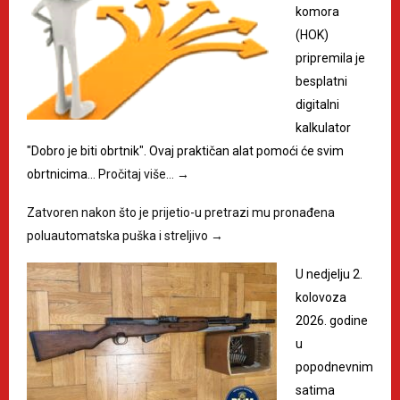
komora
(HOK)
pripremila je
besplatni
digitalni
kalkulator
"Dobro je biti obrtnik". Ovaj praktičan alat pomoći će svim
obrtnicima…
Pročitaj više…
→
Zatvoren nakon što je prijetio-u pretrazi mu pronađena
poluautomatska puška i streljivo
→
U nedjelju 2.
kolovoza
2026. godine
u
popodnevnim
satima