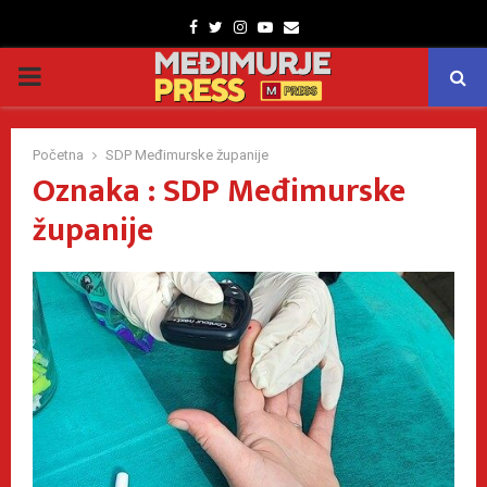
Facebook
Twitter
Instagram
Youtube
Email
PRIMARY
MENU
Početna
SDP Međimurske županije
Oznaka : SDP Međimurske
županije