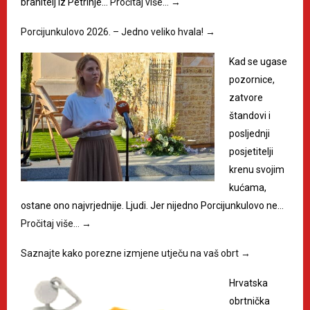
branitelj iz Petrinje…
Pročitaj više…
→
Porcijunkulovo 2026. – Jedno veliko hvala!
→
Kad se ugase
pozornice,
zatvore
štandovi i
posljednji
posjetitelji
krenu svojim
kućama,
ostane ono najvrjednije. Ljudi. Jer nijedno Porcijunkulovo ne…
Pročitaj više…
→
Saznajte kako porezne izmjene utječu na vaš obrt
→
Hrvatska
obrtnička