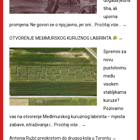
događa jedna
tiha, ali
uporna
promjena. Ne govori se o njoj javno, jer oni…
Pročitaj više…
→
OTVORENJE MEĐIMURSKOG KURUZNOG LABIRINTA
→
Spremni za
novu
pustolovinu
među
visokim
stabljikama
kuruze?
Pozivamo
vas na otvorenje Međimurskog kuruznog labirinta – mjesta
zabave, istraživanja i…
Pročitaj više…
→
Antonia Ružić preokretom do drugog kola u Torontu
→