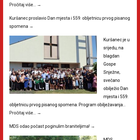
Pročitaj više…
→
Kuršanec proslavio Dan mjesta i 559. obljetnicu prvog pisanog
spomena
→
Kuršanec je u
srijedu, na
blagdan
Gospe
Snježne,
svečano
obilježio Dan
mjesta i 559.
obljetnicu prvog pisanog spomena. Program obilježavanja…
Pročitaj više…
→
MDS odao počast poginulim braniteljima!
→
MDS,