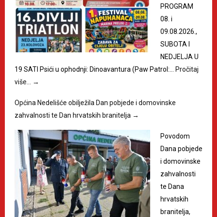
PROGRAM
08. i
09.08.2026.,
SUBOTA I
NEDJELJA U
19 SATI Psići u ophodnji: Dinoavantura (Paw Patrol:…
Pročitaj
više…
→
Općina Nedelišće obilježila Dan pobjede i domovinske
zahvalnosti te Dan hrvatskih branitelja
→
Povodom
Dana pobjede
i domovinske
zahvalnosti
te Dana
hrvatskih
branitelja,