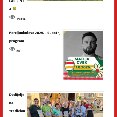
LABIRINT
A
19084
Porcijunkulovo 2026. – Subotnji
program
551
Dodijelje
na
tradicion