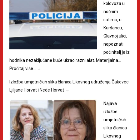
kolovoza u
noćnim
satima, u
Kuršancu,
Glavnoj ulici,
nepoznati
počinitelj je iz
hodnika nezaključane kuće ukrao razni alat. Materijalna…
Pročitaj više…
→
Izložba umjetničkih slika članica Likovnog udruženja Čakovec
Ljiljane Horvat i Nede Horvat
→
Najava
izložbe
umjetničkih
slika članica
Likovnog