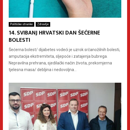
Političke stranke
Zdravlje
14. SVIBANJ HRVATSKI DAN ŠEĆERNE
BOLESTI
Šećerna bolest/ dijabetes vodeći je uzrok srčanožilnih bolesti,
amputacija ekstremiteta, sljepoće i zatajenja bubrega.
Nepravilna prehrana, sjedilački način života, prekomjerna
tjelesna masa/ debljina i nedovoljna...