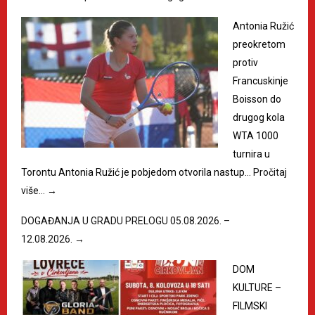
Antonia Ružić
preokretom
protiv
Francuskinje
Boisson do
drugog kola
WTA 1000
turnira u
Torontu Antonia Ružić je pobjedom otvorila nastup…
Pročitaj
više…
→
DOGAĐANJA U GRADU PRELOGU 05.08.2026. –
12.08.2026.
→
DOM
KULTURE –
FILMSKI