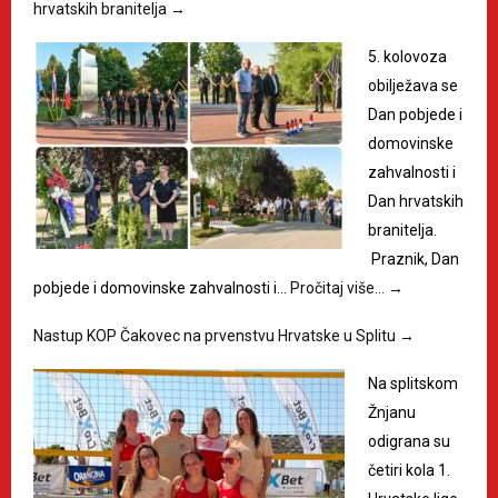
hrvatskih branitelja
→
5. kolovoza
obilježava se
Dan pobjede i
domovinske
zahvalnosti i
Dan hrvatskih
branitelja.
Praznik, Dan
pobjede i domovinske zahvalnosti i…
Pročitaj više…
→
Nastup KOP Čakovec na prvenstvu Hrvatske u Splitu
→
Na splitskom
Žnjanu
odigrana su
četiri kola 1.