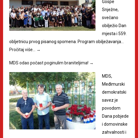
Gospe
Snježne,
svečano
obilježio Dan
mjesta i 559.
obljetnicu prvog pisanog spomena. Program obilježavanja…
Pročitaj više…
→
MDS odao počast poginulim braniteljima!
→
MDS,
Međimurski
demokratski
savez je
povodom
Dana pobjede
i domovinske
zahvalnosti i