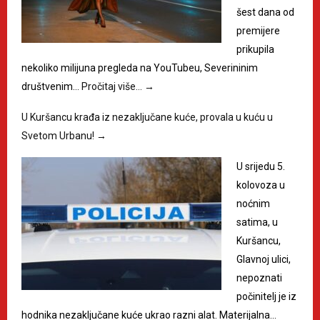
šest dana od
premijere
prikupila
nekoliko milijuna pregleda na YouTubeu, Severininim
društvenim…
Pročitaj više…
→
U Kuršancu krađa iz nezaključane kuće, provala u kuću u
Svetom Urbanu!
→
U srijedu 5.
kolovoza u
noćnim
satima, u
Kuršancu,
Glavnoj ulici,
nepoznati
počinitelj je iz
hodnika nezaključane kuće ukrao razni alat. Materijalna…