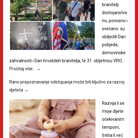
branitelji
dostojanstve
no, ponosno i
svečano su
obilježili Dan
pobjede,
domovinske
zahvalnosti i Dan hrvatskih branitelja, te 31. obljetnicu VRO…
Pročitaj više…
→
Rano prepoznavanje odstupanja može biti ključno za razvoj
djeteta
→
Razvija li se
moje dijete
očekivanim
tempom,
treba li već