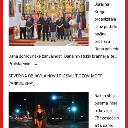
Juraj na
Bregu
organizirala
je uz podršku
općine
proslavu
Dana pobjede
Dana domovinske zahvalnosti, Dana hrvatskih branitelja, te…
Pročitaj više…
→
SEVERINA OBJAVILA NOVU PJESMU ‘POZOVI ME TI’
(‘ANKSIOZNA’)
→
Nakon što je
pjesma 'Nisa
m kriva ja'
('Bezosjećajn
a') u samo