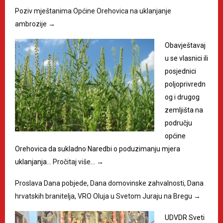
Poziv mještanima Općine Orehovica na uklanjanje
ambrozije
→
Obavještavaj
u se vlasnici ili
posjednici
poljoprivredn
og i drugog
zemljišta na
području
općine
Orehovica da sukladno Naredbi o poduzimanju mjera
uklanjanja…
Pročitaj više…
→
Proslava Dana pobjede, Dana domovinske zahvalnosti, Dana
hrvatskih branitelja, VRO Oluja u Svetom Juraju na Bregu
→
UDVDR Sveti