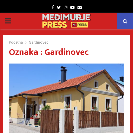
Facebook
Twitter
Instagram
Youtube
Email
PRIMARY
MENU
Početna
Gardinovec
Oznaka : Gardinovec