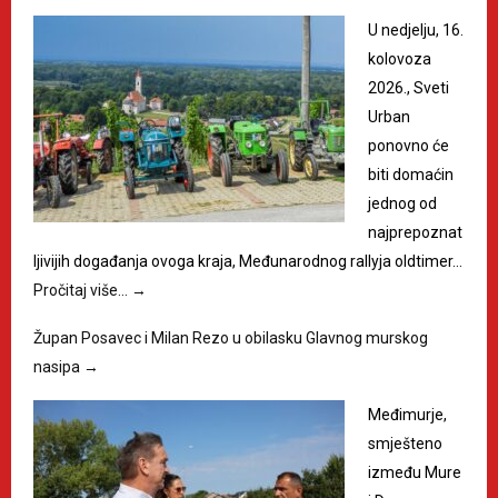
U nedjelju, 16.
kolovoza
2026., Sveti
Urban
ponovno će
biti domaćin
jednog od
najprepoznat
ljivijih događanja ovoga kraja, Međunarodnog rallyja oldtimer…
Pročitaj više…
→
Župan Posavec i Milan Rezo u obilasku Glavnog murskog
nasipa
→
Međimurje,
smješteno
između Mure