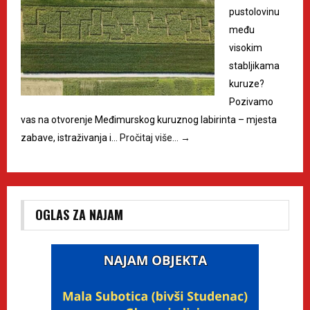
pustolovinu
među
visokim
stabljikama
kuruze?
Pozivamo
vas na otvorenje Međimurskog kuruznog labirinta – mjesta
zabave, istraživanja i…
Pročitaj više…
→
OGLAS ZA NAJAM