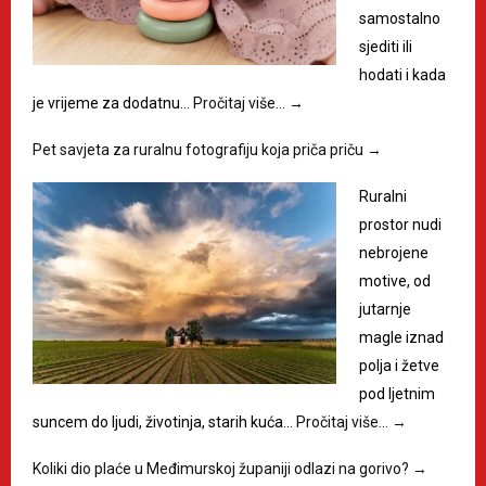
samostalno
sjediti ili
hodati i kada
je vrijeme za dodatnu…
Pročitaj više…
→
Pet savjeta za ruralnu fotografiju koja priča priču
→
Ruralni
prostor nudi
nebrojene
motive, od
jutarnje
magle iznad
polja i žetve
pod ljetnim
suncem do ljudi, životinja, starih kuća…
Pročitaj više…
→
Koliki dio plaće u Međimurskoj županiji odlazi na gorivo?
→