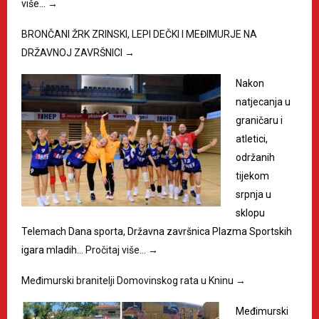
više…
→
BRONČANI ŽRK ZRINSKI, LEPI DEČKI I MEĐIMURJE NA
DRŽAVNOJ ZAVRŠNICI
→
Nakon
natjecanja u
graničaru i
atletici,
održanih
tijekom
srpnja u
sklopu
Telemach Dana sporta, Državna završnica Plazma Sportskih
igara mladih…
Pročitaj više…
→
Međimurski branitelji Domovinskog rata u Kninu
→
Međimurski