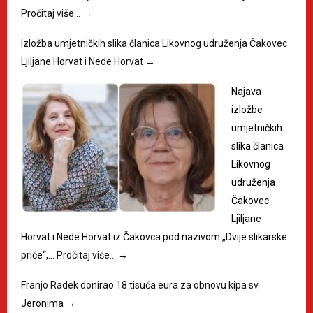
Pročitaj više…
→
Izložba umjetničkih slika članica Likovnog udruženja Čakovec
Ljiljane Horvat i Nede Horvat
→
Najava
izložbe
umjetničkih
slika članica
Likovnog
udruženja
Čakovec
Ljiljane
Horvat i Nede Horvat iz Čakovca pod nazivom „Dvije slikarske
priče“,…
Pročitaj više…
→
Franjo Radek donirao 18 tisuća eura za obnovu kipa sv.
Jeronima
→