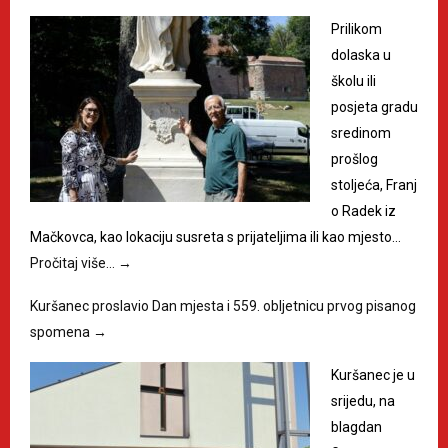
Prilikom
dolaska u
školu ili
posjeta gradu
sredinom
prošlog
stoljeća, Franj
o Radek iz
Mačkovca, kao lokaciju susreta s prijateljima ili kao mjesto…
Pročitaj više…
→
Kuršanec proslavio Dan mjesta i 559. obljetnicu prvog pisanog
spomena
→
Kuršanec je u
srijedu, na
blagdan