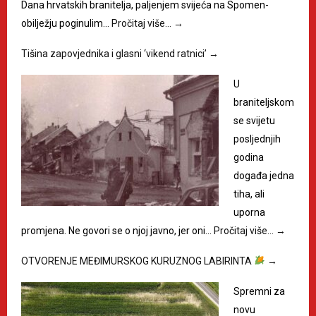
Dana hrvatskih branitelja, paljenjem svijeća na Spomen-
obilježju poginulim…
Pročitaj više…
→
Tišina zapovjednika i glasni ‘vikend ratnici’
→
U
braniteljskom
se svijetu
posljednjih
godina
događa jedna
tiha, ali
uporna
promjena. Ne govori se o njoj javno, jer oni…
Pročitaj više…
→
OTVORENJE MEĐIMURSKOG KURUZNOG LABIRINTA
→
Spremni za
novu