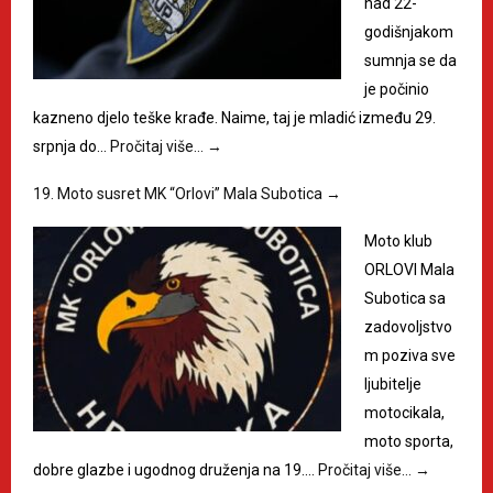
nad 22-
godišnjakom
sumnja se da
je počinio
kazneno djelo teške krađe. Naime, taj je mladić između 29.
srpnja do…
Pročitaj više…
→
19. Moto susret MK “Orlovi” Mala Subotica
→
Moto klub
ORLOVI Mala
Subotica sa
zadovoljstvo
m poziva sve
ljubitelje
motocikala,
moto sporta,
dobre glazbe i ugodnog druženja na 19.…
Pročitaj više…
→