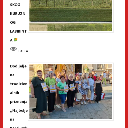
SKOG
KURUZN
OG
LABIRINT
A
19114
Dodijelje
na
tradicion
alnih
priznanja
„Najbolje
na