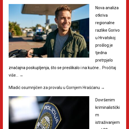
Nova analiza
otkriva
regionalne
razlike Gorivo
u Hrvatskoj
prošlog je
tjedna
pretrpjelo
značajna poskupljenja, što se preslikalo i na kućne…
Pročitaj
više…
→
Mladić osumnjičen za provalu u Gornjem Hrašćanu
→
Dovršenim
kriminalistički
m
istraživanjem