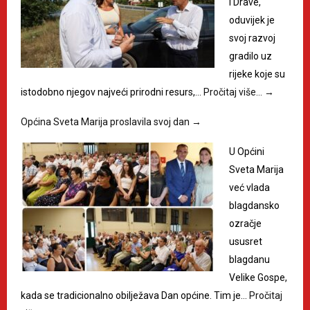
i Drave,
oduvijek je
svoj razvoj
gradilo uz
rijeke koje su
istodobno njegov najveći prirodni resurs,…
Pročitaj više…
→
Općina Sveta Marija proslavila svoj dan
→
U Općini
Sveta Marija
već vlada
blagdansko
ozračje
ususret
blagdanu
Velike Gospe,
kada se tradicionalno obilježava Dan općine. Tim je…
Pročitaj