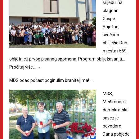
srijedu, na
blagdan
Gospe
Snježne,
svečano
obilježio Dan
mjesta i 559.
obljetnicu prvog pisanog spomena. Program obilježavanja…
Pročitaj više…
→
MDS odao počast poginulim braniteljima!
→
MDS,
Međimurski
demokratski
savez je
povodom
Dana pobjede