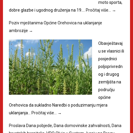
moto sporta,
dobre glazbe i ugodnog druženja na 19.…
Pročitaj više…
→
Poziv mještanima Općine Orehovica na uklanjanje
ambrozije
→
Obavještavaj
u se vlasnici ili
posjednici
poljoprivredn
og i drugog
zemljišta na
području
općine
Orehovica da sukladno Naredbi o poduzimanju mjera
uklanjanja…
Pročitaj više…
→
Proslava Dana pobjede, Dana domovinske zahvalnosti, Dana