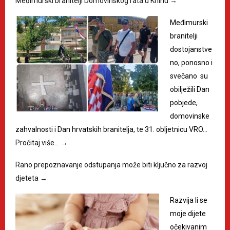
Međimurski branitelji Domovinskog rata u Kninu
→
Međimurski
branitelji
dostojanstve
no, ponosno i
svečano su
obilježili Dan
pobjede,
domovinske
zahvalnosti i Dan hrvatskih branitelja, te 31. obljetnicu VRO…
Pročitaj više…
→
Rano prepoznavanje odstupanja može biti ključno za razvoj
djeteta
→
Razvija li se
moje dijete
očekivanim