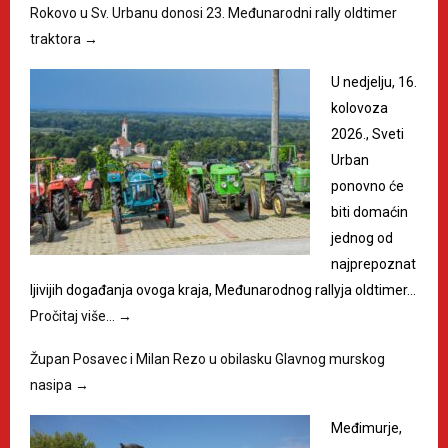
Rokovo u Sv. Urbanu donosi 23. Međunarodni rally oldtimer
traktora
→
U nedjelju, 16.
kolovoza
2026., Sveti
Urban
ponovno će
biti domaćin
jednog od
najprepoznat
ljivijih događanja ovoga kraja, Međunarodnog rallyja oldtimer…
Pročitaj više…
→
Župan Posavec i Milan Rezo u obilasku Glavnog murskog
nasipa
→
Međimurje,