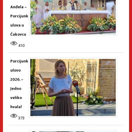
Anđela –
Porcijunk
ulova u
Čakovcu
410
Porcijunk
ulovo
2026. –
Jedno
veliko
hvala!
373