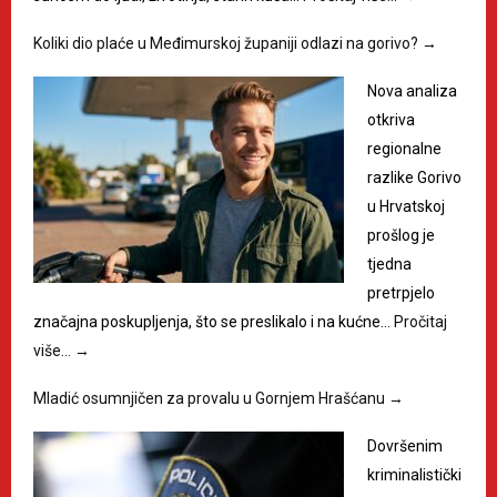
Koliki dio plaće u Međimurskoj županiji odlazi na gorivo?
→
Nova analiza
otkriva
regionalne
razlike Gorivo
u Hrvatskoj
prošlog je
tjedna
pretrpjelo
značajna poskupljenja, što se preslikalo i na kućne…
Pročitaj
više…
→
Mladić osumnjičen za provalu u Gornjem Hrašćanu
→
Dovršenim
kriminalistički