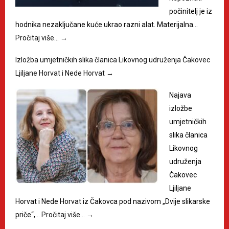
počinitelj je iz
hodnika nezaključane kuće ukrao razni alat. Materijalna…
Pročitaj više…
→
Izložba umjetničkih slika članica Likovnog udruženja Čakovec
Ljiljane Horvat i Nede Horvat
→
Najava
izložbe
umjetničkih
slika članica
Likovnog
udruženja
Čakovec
Ljiljane
Horvat i Nede Horvat iz Čakovca pod nazivom „Dvije slikarske
priče“,…
Pročitaj više…
→