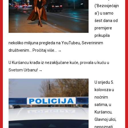
('Bezosjećajn
a') u samo
šest dana od
premijere
prikupila
nekoliko milijuna pregleda na YouTubeu, Severininim
društvenim…
Pročitaj više…
→
U Kuršancu krađa iz nezaključane kuće, provala u kuću u
Svetom Urbanu!
→
U srijedu 5.
kolovoza u
noćnim
satima, u
Kuršancu,
Glavnoj ulici,
nepoznati