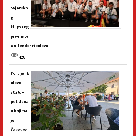
Svjetsko
g
klupskog
prvenstv
a u feeder ribolovu
428
Porcijunk
ulovo
2026. –
pet dana
u kojima
je
Čakovec