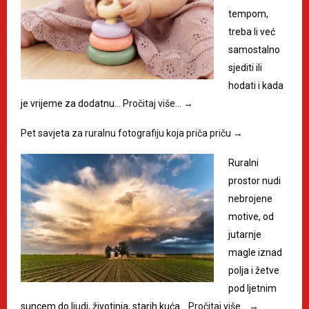
tempom,
treba li već
samostalno
sjediti ili
hodati i kada
je vrijeme za dodatnu…
Pročitaj više…
→
Pet savjeta za ruralnu fotografiju koja priča priču
→
Ruralni
prostor nudi
nebrojene
motive, od
jutarnje
magle iznad
polja i žetve
pod ljetnim
suncem do ljudi, životinja, starih kuća…
Pročitaj više…
→