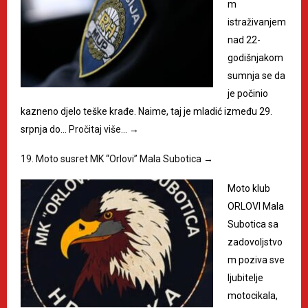
m
istraživanjem
nad 22-
godišnjakom
sumnja se da
je počinio
kazneno djelo teške krađe. Naime, taj je mladić između 29.
srpnja do…
Pročitaj više…
→
19. Moto susret MK “Orlovi” Mala Subotica
→
Moto klub
ORLOVI Mala
Subotica sa
zadovoljstvo
m poziva sve
ljubitelje
motocikala,