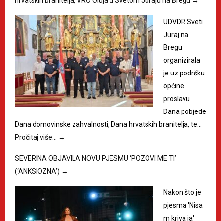
hrvatskih branitelja, VRO Oluja u Svetom Juraju na Bregu
→
UDVDR Sveti
Juraj na
Bregu
organizirala
je uz podršku
općine
proslavu
Dana pobjede
Dana domovinske zahvalnosti, Dana hrvatskih branitelja, te…
Pročitaj više…
→
SEVERINA OBJAVILA NOVU PJESMU ‘POZOVI ME TI’
(‘ANKSIOZNA’)
→
Nakon što je
pjesma 'Nisa
m kriva ja'