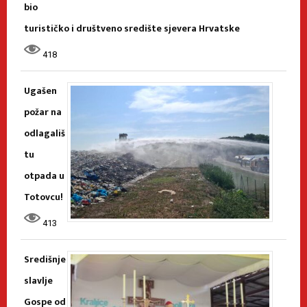
bio
turističko i društveno središte sjevera Hrvatske
418
Ugašen
požar na
odlagališ
tu
otpada u
Totovcu!
413
Središnje
slavlje
Gospe od