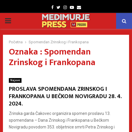
Facebook
Twitter
Instagram
Youtube
Email
PRIMARY
MENU
Početna
Spomendan Zrinskog i Frankopana
Oznaka : Spomendan
Zrinskog i Frankopana
Najave
PROSLAVA SPOMENDANA ZRINSKOG I
FRANKOPANA U BEČKOM NOVIGRADU 28. 4.
2024.
Zrinska garda Čakovec organizira spomen proslavu 13.
spomendana – Dana Zrinskog i Frankopana u Bečkom
Novigradu povodom 353. obljetnice smrti Petra Zrinskog i