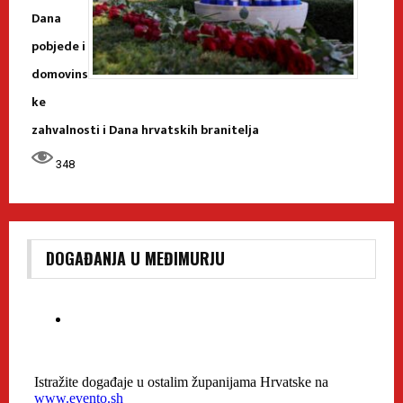
Dana
pobjede i
domovins
ke
zahvalnosti i Dana hrvatskih branitelja
348
DOGAĐANJA U MEĐIMURJU