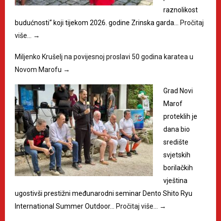
raznolikost
budućnosti“ koji tijekom 2026. godine Zrinska garda…
Pročitaj
više…
→
Miljenko Krušelj na povijesnoj proslavi 50 godina karatea u
Novom Marofu
→
Grad Novi
Marof
proteklih je
dana bio
središte
svjetskih
borilačkih
vještina
ugostivši prestižni međunarodni seminar Dento Shito Ryu
International Summer Outdoor…
Pročitaj više…
→