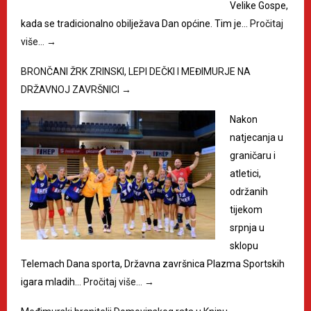
Velike Gospe,
kada se tradicionalno obilježava Dan općine. Tim je…
Pročitaj
više…
→
BRONČANI ŽRK ZRINSKI, LEPI DEČKI I MEĐIMURJE NA
DRŽAVNOJ ZAVRŠNICI
→
Nakon
natjecanja u
graničaru i
atletici,
održanih
tijekom
srpnja u
sklopu
Telemach Dana sporta, Državna završnica Plazma Sportskih
igara mladih…
Pročitaj više…
→