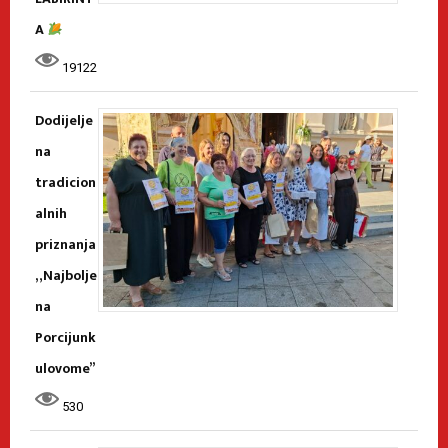
A
19122
Dodijelje
na
tradicion
alnih
priznanja
„Najbolje
na
Porcijunk
ulovome”
530