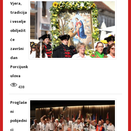
Vjera,
tradicija
i veselje
obilježit
će
završni
dan
Porcijunk
ulova
438
Proglaše
ni
pobjedni
ci