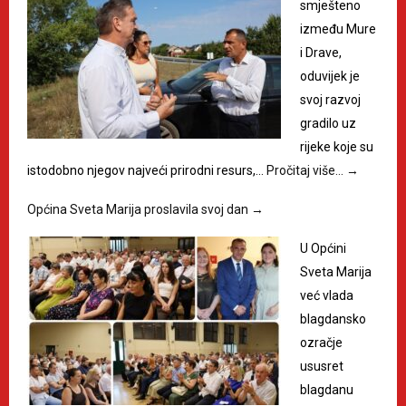
smješteno
između Mure
i Drave,
oduvijek je
svoj razvoj
gradilo uz
rijeke koje su
istodobno njegov najveći prirodni resurs,…
Pročitaj više…
→
Općina Sveta Marija proslavila svoj dan
→
U Općini
Sveta Marija
već vlada
blagdansko
ozračje
ususret
blagdanu