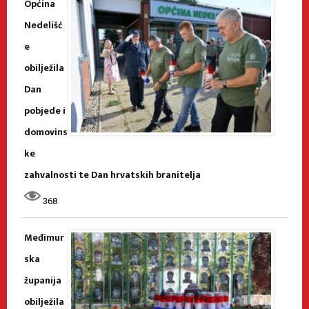
Općina
Nedelišć
e
obilježila
Dan
pobjede i
domovins
ke
zahvalnosti te Dan hrvatskih branitelja
368
Međimur
ska
županija
obilježila