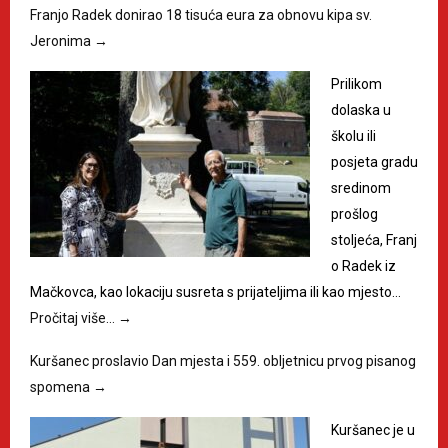
Franjo Radek donirao 18 tisuća eura za obnovu kipa sv.
Jeronima
→
Prilikom
dolaska u
školu ili
posjeta gradu
sredinom
prošlog
stoljeća, Franj
o Radek iz
Mačkovca, kao lokaciju susreta s prijateljima ili kao mjesto…
Pročitaj više…
→
Kuršanec proslavio Dan mjesta i 559. obljetnicu prvog pisanog
spomena
→
Kuršanec je u