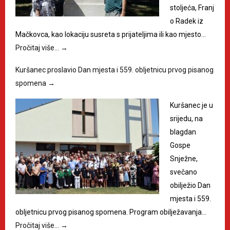
stoljeća, Franj
o Radek iz
Mačkovca, kao lokaciju susreta s prijateljima ili kao mjesto…
Pročitaj više…
→
Kuršanec proslavio Dan mjesta i 559. obljetnicu prvog pisanog
spomena
→
Kuršanec je u
srijedu, na
blagdan
Gospe
Snježne,
svečano
obilježio Dan
mjesta i 559.
obljetnicu prvog pisanog spomena. Program obilježavanja…
Pročitaj više…
→