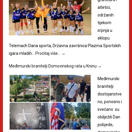
atletici,
održanih
tijekom
srpnja u
sklopu
Telemach Dana sporta, Državna završnica Plazma Sportskih
igara mladih…
Pročitaj više…
→
Međimurski branitelji Domovinskog rata u Kninu
→
Međimurski
branitelji
dostojanstve
no, ponosno i
svečano su
obilježili Dan
pobjede,