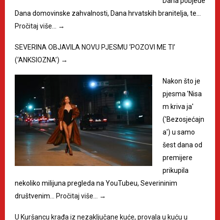
Dana pobjede
Dana domovinske zahvalnosti, Dana hrvatskih branitelja, te…
Pročitaj više…
→
SEVERINA OBJAVILA NOVU PJESMU ‘POZOVI ME TI’
(‘ANKSIOZNA’)
→
Nakon što je
pjesma 'Nisa
m kriva ja'
('Bezosjećajn
a') u samo
šest dana od
premijere
prikupila
nekoliko milijuna pregleda na YouTubeu, Severininim
društvenim…
Pročitaj više…
→
U Kuršancu krađa iz nezaključane kuće, provala u kuću u