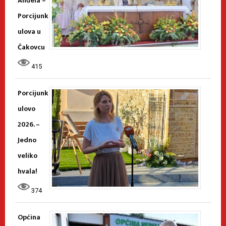
Anđela –
Porcijunk
ulova u
Čakovcu
415
Porcijunk
ulovo
2026. –
Jedno
veliko
hvala!
374
Općina