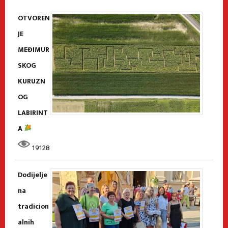
OTVOREN
JE
MEĐIMUR
SKOG
KURUZN
OG
LABIRINT
A
19128
Dodijelje
na
tradicion
alnih