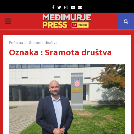
Facebook
Twitter
Instagram
Youtube
Email
PRIMARY
MENU
Početna
Sramota društva
Oznaka : Sramota društva