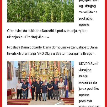
og i drugog
zemljišta na
području
općine
Orehovica da sukladno Naredbi o poduzimanju mjera
uklanjanja…
Pročitaj više…
→
Proslava Dana pobjede, Dana domovinske zahvalnosti, Dana
hrvatskih branitelja, VRO Oluja u Svetom Juraju na Bregu
→
UDVDR Sveti
Juraj na
Bregu
organizirala
je uz podršku
općine
proslavu