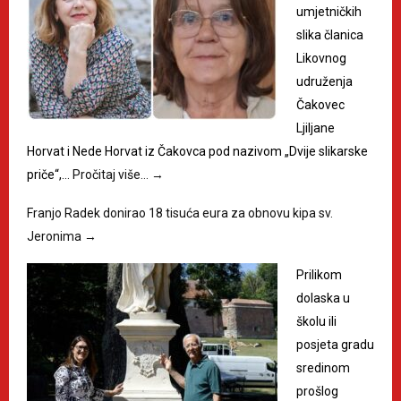
umjetničkih
slika članica
Likovnog
udruženja
Čakovec
Ljiljane
Horvat i Nede Horvat iz Čakovca pod nazivom „Dvije slikarske
priče“,…
Pročitaj više…
→
Franjo Radek donirao 18 tisuća eura za obnovu kipa sv.
Jeronima
→
Prilikom
dolaska u
školu ili
posjeta gradu
sredinom
prošlog