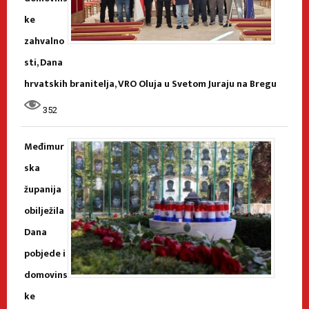
ke
zahvalno
sti, Dana
hrvatskih branitelja, VRO Oluja u Svetom Juraju na Bregu
352
Međimur
ska
županija
obilježila
Dana
pobjede i
domovins
ke