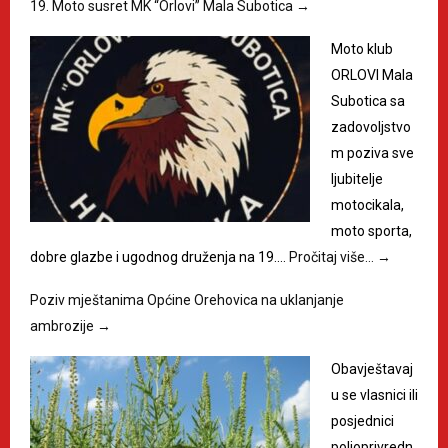
19. Moto susret MK “Orlovi” Mala Subotica
→
Moto klub
ORLOVI Mala
Subotica sa
zadovoljstvo
m poziva sve
ljubitelje
motocikala,
moto sporta,
dobre glazbe i ugodnog druženja na 19.…
Pročitaj više…
→
Poziv mještanima Općine Orehovica na uklanjanje
ambrozije
→
Obavještavaj
u se vlasnici ili
posjednici
poljoprivredn