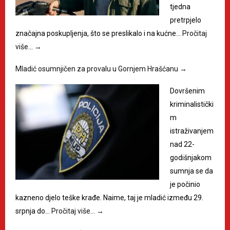
tjedna
pretrpjelo
značajna poskupljenja, što se preslikalo i na kućne…
Pročitaj
više…
→
Mladić osumnjičen za provalu u Gornjem Hrašćanu
→
Dovršenim
kriminalistički
m
istraživanjem
nad 22-
godišnjakom
sumnja se da
je počinio
kazneno djelo teške krađe. Naime, taj je mladić između 29.
srpnja do…
Pročitaj više…
→