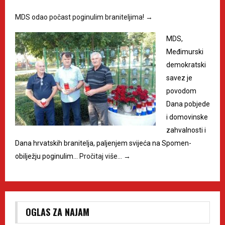
MDS odao počast poginulim braniteljima!
→
MDS,
Međimurski
demokratski
savez je
povodom
Dana pobjede
i domovinske
zahvalnosti i
Dana hrvatskih branitelja, paljenjem svijeća na Spomen-
obilježju poginulim…
Pročitaj više…
→
OGLAS ZA NAJAM