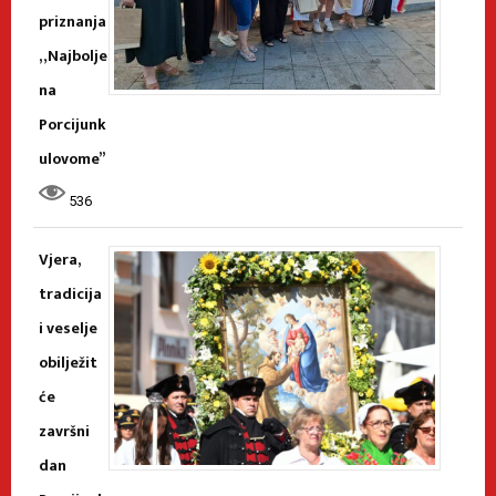
priznanja
„Najbolje
na
Porcijunk
ulovome”
536
Vjera,
tradicija
i veselje
obilježit
će
završni
dan