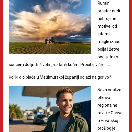
Ruralni
prostor nudi
nebrojene
motive, od
jutarnje
magle iznad
polja i žetve
pod ljetnim
suncem do ljudi, životinja, starih kuća…
Pročitaj više…
→
Koliki dio plaće u Međimurskoj županiji odlazi na gorivo?
→
Nova analiza
otkriva
regionalne
razlike Gorivo
u Hrvatskoj
prošlog je