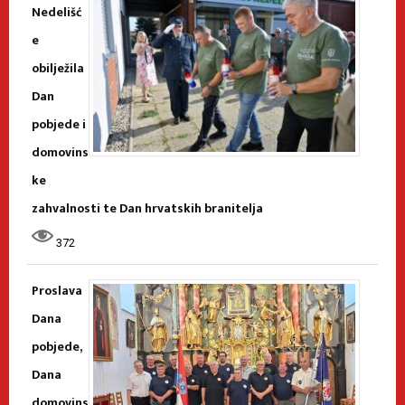
Nedelišć
e
obilježila
Dan
pobjede i
domovins
ke
zahvalnosti te Dan hrvatskih branitelja
372
Proslava
Dana
pobjede,
Dana
domovins