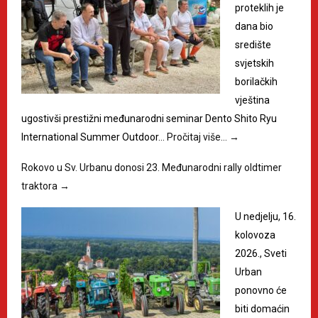
proteklih je
dana bio
središte
svjetskih
borilačkih
vještina
ugostivši prestižni međunarodni seminar Dento Shito Ryu
International Summer Outdoor…
Pročitaj više…
→
Rokovo u Sv. Urbanu donosi 23. Međunarodni rally oldtimer
traktora
→
U nedjelju, 16.
kolovoza
2026., Sveti
Urban
ponovno će
biti domaćin