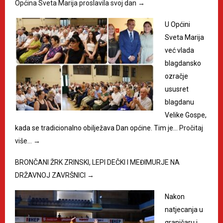
Općina Sveta Marija proslavila svoj dan
→
U Općini
Sveta Marija
već vlada
blagdansko
ozračje
ususret
blagdanu
Velike Gospe,
kada se tradicionalno obilježava Dan općine. Tim je…
Pročitaj
više…
→
BRONČANI ŽRK ZRINSKI, LEPI DEČKI I MEĐIMURJE NA
DRŽAVNOJ ZAVRŠNICI
→
Nakon
natjecanja u
graničaru i