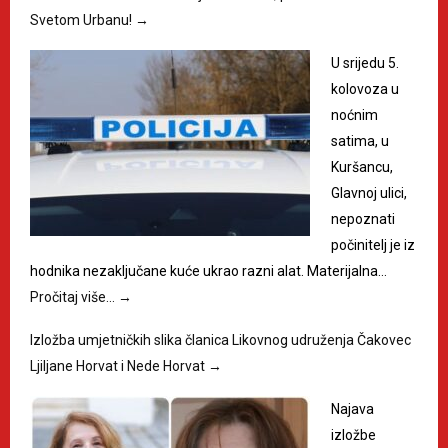
Svetom Urbanu!
→
U srijedu 5.
kolovoza u
noćnim
satima, u
Kuršancu,
Glavnoj ulici,
nepoznati
počinitelj je iz
hodnika nezaključane kuće ukrao razni alat. Materijalna…
Pročitaj više…
→
Izložba umjetničkih slika članica Likovnog udruženja Čakovec
Ljiljane Horvat i Nede Horvat
→
Najava
izložbe