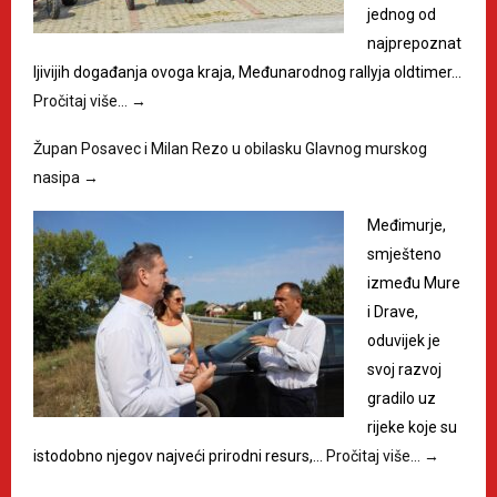
jednog od
najprepoznat
ljivijih događanja ovoga kraja, Međunarodnog rallyja oldtimer…
Pročitaj više…
→
Župan Posavec i Milan Rezo u obilasku Glavnog murskog
nasipa
→
Međimurje,
smješteno
između Mure
i Drave,
oduvijek je
svoj razvoj
gradilo uz
rijeke koje su
istodobno njegov najveći prirodni resurs,…
Pročitaj više…
→