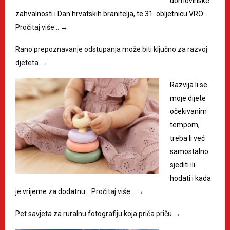
domovinske
zahvalnosti i Dan hrvatskih branitelja, te 31. obljetnicu VRO…
Pročitaj više…
→
Rano prepoznavanje odstupanja može biti ključno za razvoj
djeteta
→
Razvija li se
moje dijete
očekivanim
tempom,
treba li već
samostalno
sjediti ili
hodati i kada
je vrijeme za dodatnu…
Pročitaj više…
→
Pet savjeta za ruralnu fotografiju koja priča priču
→