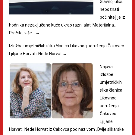
Glavnoj ulici,
nepoznati
počinitelj je iz
hodnika nezaključane kuće ukrao razni alat. Materijalna…
Pročitaj više…
→
Izložba umjetničkih slika članica Likovnog udruženja Čakovec
Ljiljane Horvat i Nede Horvat
→
Najava
izložbe
umjetničkih
slika članica
Likovnog
udruženja
Čakovec
Ljiljane
Horvat i Nede Horvat iz Čakovca pod nazivom „Dvije slikarske