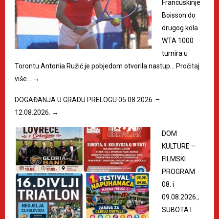
Francuskinje
Boisson do
drugog kola
WTA 1000
turnira u
Torontu Antonia Ružić je pobjedom otvorila nastup…
Pročitaj
više…
→
DOGAĐANJA U GRADU PRELOGU 05.08.2026. –
12.08.2026.
→
DOM
KULTURE –
FILMSKI
PROGRAM
08. i
09.08.2026.,
SUBOTA I