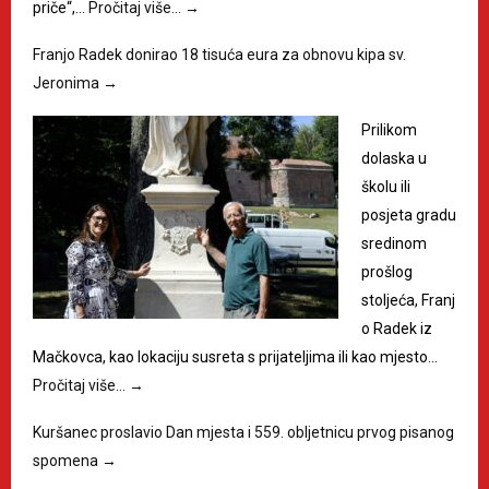
priče“,…
Pročitaj više…
→
Franjo Radek donirao 18 tisuća eura za obnovu kipa sv.
Jeronima
→
Prilikom
dolaska u
školu ili
posjeta gradu
sredinom
prošlog
stoljeća, Franj
o Radek iz
Mačkovca, kao lokaciju susreta s prijateljima ili kao mjesto…
Pročitaj više…
→
Kuršanec proslavio Dan mjesta i 559. obljetnicu prvog pisanog
spomena
→