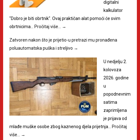
digitalni
kalkulator
"Dobro je biti obrtnik". Ovaj praktičan alat pomoći će svim
obrtnicima…
Pročitaj više…
→
Zatvoren nakon što je prijetio-u pretrazi mu pronađena
poluautomatska puška i streljivo
→
U nedjelju 2.
kolovoza
2026. godine
u
popodnevnim
satima
zaprimljena
je prijava od
mlađe muške osobe zbog kaznenog djela prijetnja…
Pročitaj
više…
→