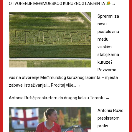
OTVORENJE MEĐIMURSKOG KURUZNOG LABIRINTA
→
Spremni za
novu
pustolovinu
među
visokim
stabljikama
kuruze?
Pozivamo
vas na otvorenje Međimurskog kuruznog labirinta – mjesta
zabave, istraživanja i…
Pročitaj više…
→
Antonia Ružić preokretom do drugog kola u Torontu
→
Antonia Ružić
preokretom
protiv