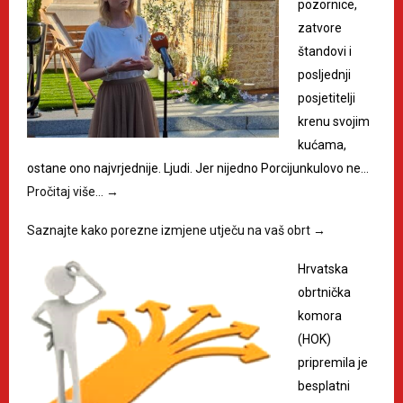
pozornice,
zatvore
štandovi i
posljednji
posjetitelji
krenu svojim
kućama,
ostane ono najvrjednije. Ljudi. Jer nijedno Porcijunkulovo ne…
Pročitaj više…
→
Saznajte kako porezne izmjene utječu na vaš obrt
→
Hrvatska
obrtnička
komora
(HOK)
pripremila je
besplatni