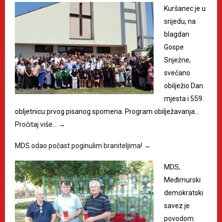
Kuršanec je u
srijedu, na
blagdan
Gospe
Snježne,
svečano
obilježio Dan
mjesta i 559.
obljetnicu prvog pisanog spomena. Program obilježavanja…
Pročitaj više…
→
MDS odao počast poginulim braniteljima!
→
MDS,
Međimurski
demokratski
savez je
povodom