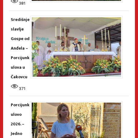
381
Središnje
slavlje
Gospe od
Anđela –
Porcijunk
ulova u
Čakovcu
371
Porcijunk
ulovo
2026. –
Jedno