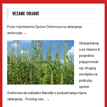
VEZANE OBJAVE
Poziv mještanima Općine Orehovica na uklanjanje
ambrozije
→
Obavještavaj
u se vlasnici ili
posjednici
poljoprivredn
og i drugog
zemljišta na
području
općine
Orehovica da sukladno Naredbi o poduzimanju mjera
uklanjanja…
Pročitaj više…
→