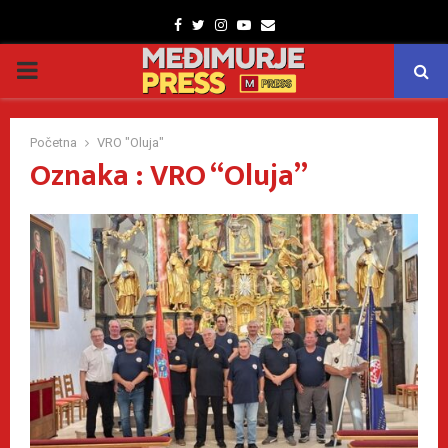
Facebook
Twitter
Instagram
Youtube
Email
PRIMARY
MENU
Početna
VRO "Oluja"
Oznaka : VRO “Oluja”