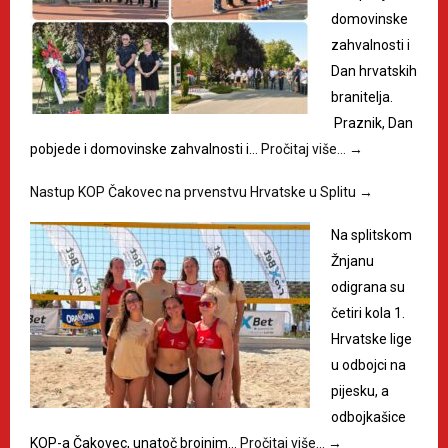
domovinske
zahvalnosti i
Dan hrvatskih
branitelja.
Praznik, Dan
pobjede i domovinske zahvalnosti i…
Pročitaj više…
→
Nastup KOP Čakovec na prvenstvu Hrvatske u Splitu
→
Na splitskom
Žnjanu
odigrana su
četiri kola 1.
Hrvatske lige
u odbojci na
pijesku, a
odbojkašice
KOP-a Čakovec, unatoč brojnim…
Pročitaj više…
→