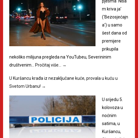
pjesma 'Nisa
m kriva ja'
('Bezosjećajn
a') u samo
šest dana od
premijere
prikupila
nekoliko milijuna pregleda na YouTubeu, Severininim
društvenim…
Pročitaj više…
→
U Kuršancu krađa iz nezaključane kuće, provala u kuću u
Svetom Urbanu!
→
U srijedu 5.
kolovoza u
noćnim
satima, u
Kuršancu,