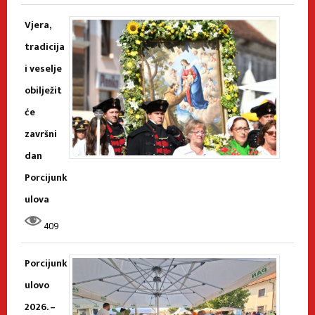
Vjera,
tradicija
i veselje
obilježit
će
završni
dan
Porcijunk
ulova
409
Porcijunk
ulovo
2026. –