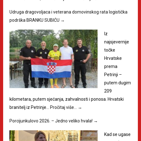
Udruga dragovoljaca i veterana domovinskog rata logistička
podrška BRANKU SUBIĆU
→
Iz
najsjevernije
točke
Hrvatske
prema
Petrinji –
putem dugim
209
kilometara, putem sjećanja, zahvalnosti i ponosa. Hrvatski
branitelj iz Petrinje…
Pročitaj više…
→
Porcijunkulovo 2026. – Jedno veliko hvala!
→
Kad se ugase