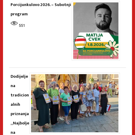
Porcijunkulovo 2026. – Subotnji
program
551
Dodijelje
na
tradicion
alnih
priznanja
„Najbolje
na