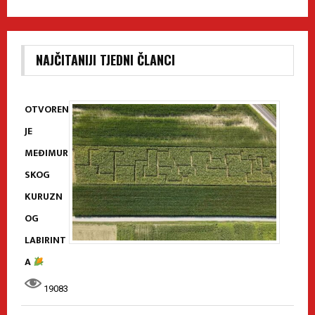
NAJČITANIJI TJEDNI ČLANCI
OTVOREN
JE
MEĐIMUR
SKOG
KURUZN
OG
LABIRINT
A
19083