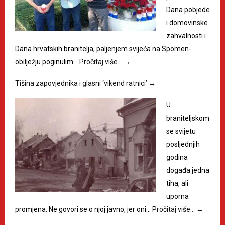
Dana pobjede
i domovinske
zahvalnosti i
Dana hrvatskih branitelja, paljenjem svijeća na Spomen-
obilježju poginulim…
Pročitaj više…
→
Tišina zapovjednika i glasni ‘vikend ratnici’
→
U
braniteljskom
se svijetu
posljednjih
godina
događa jedna
tiha, ali
uporna
promjena. Ne govori se o njoj javno, jer oni…
Pročitaj više…
→