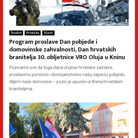
Društvo
Hrvatska
Vijesti
Program proslave Dan pobjede i
domovinske zahvalnosti, Dan hrvatskih
branitelja 30. obljetnice VRO Oluja u Kninu
Pozivamo sve da toga dana izvjese hrvatske zastave,
proslavimo ponosno i dostojanstveno našu najveću pobjedu
diljem naše domovine – poziv je upućen iz Knina hrvatskim
braniteljima...