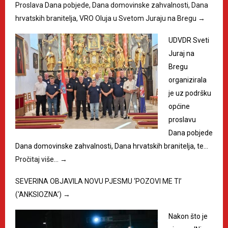
Proslava Dana pobjede, Dana domovinske zahvalnosti, Dana
hrvatskih branitelja, VRO Oluja u Svetom Juraju na Bregu
→
UDVDR Sveti
Juraj na
Bregu
organizirala
je uz podršku
općine
proslavu
Dana pobjede
Dana domovinske zahvalnosti, Dana hrvatskih branitelja, te…
Pročitaj više…
→
SEVERINA OBJAVILA NOVU PJESMU ‘POZOVI ME TI’
(‘ANKSIOZNA’)
→
Nakon što je