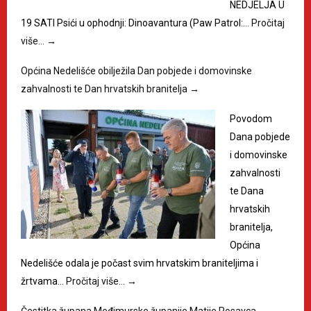
NEDJELJA U
19 SATI Psići u ophodnji: Dinoavantura (Paw Patrol:…
Pročitaj
više…
→
Općina Nedelišće obilježila Dan pobjede i domovinske
zahvalnosti te Dan hrvatskih branitelja
→
Povodom
Dana pobjede
i domovinske
zahvalnosti
te Dana
hrvatskih
branitelja,
Općina
Nedelišće odala je počast svim hrvatskim braniteljima i
žrtvama…
Pročitaj više…
→
Čestitka župana Međimurske županije Matije Posavca
→