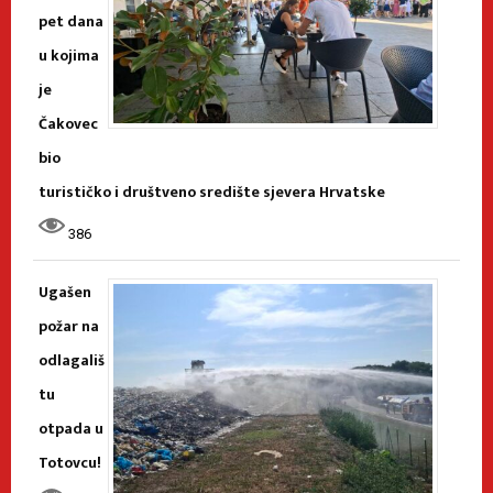
pet dana
u kojima
je
Čakovec
bio
turističko i društveno središte sjevera Hrvatske
386
Ugašen
požar na
odlagališ
tu
otpada u
Totovcu!