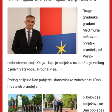
Drage
građanke i
građani
Međimurja,
poštovani
hrvatski
branitelji, od
Vojno-
redarstvene akcije Oluja - koja je obilježila oslobađanje velikog
dijela hrvatskoga…
Pročitaj više…
→
Prelog obilježio Dan pobjede i domovinske zahvalnosti i Dan
hrvatskih branitelja
→
5. kolovoza
obilježava se
Dan pobjede i