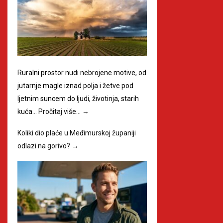
Ruralni prostor nudi nebrojene motive, od
jutarnje magle iznad polja i žetve pod
ljetnim suncem do ljudi, životinja, starih
kuća…
Pročitaj više…
→
Koliki dio plaće u Međimurskoj županiji
odlazi na gorivo?
→