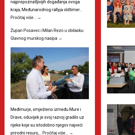
najprepoznatljivijih događanja ovoga
kraja, Međunarodnog rallyja oldtimer…
Pročitaj više…
→
Župan Posavec i Milan Rezo u obilasku
Glavnog murskog nasipa
→
Međimurje, smješteno između Mure i
Drave, oduvijek je svoj razvoj gradilo uz
rijeke koje su istodobno njegov najveći
prirodni resurs,…
Pročitaj više…
→