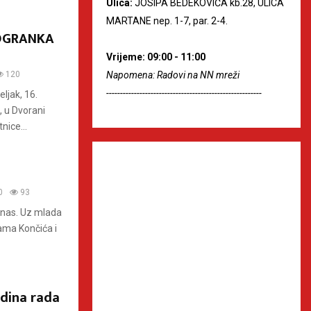
Ulica:
JOSIPA BEDEKOVIĆA kb.28, ULICA
MARTANE nep. 1-7, par. 2-4.
 OGRANKA
Vrijeme: 09:00 - 11:00
120
Napomena: Radovi na NN mreži
--------------------------------------------------------
ljak, 16.
, u Dvorani
nice...
0
93
a nas. Uz mlada
ama Končića i
dina rada