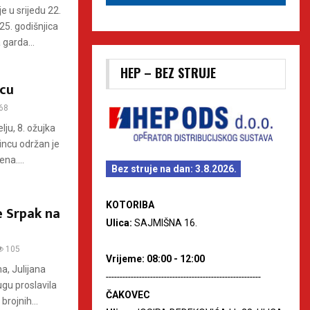
 u srijedu 22.
25. godišnjica
garda...
HEP – BEZ STRUJE
ncu
68
ju, 8. ožujka
ncu održan je
na....
Bez struje na dan: 3.8.2026.
KOTORIBA
e Srpak na
Ulica:
SAJMIŠNA 16.
105
Vrijeme: 08:00 - 12:00
a, Julijana
--------------------------------------------------------
gu proslavila
ČAKOVEC
brojnih...