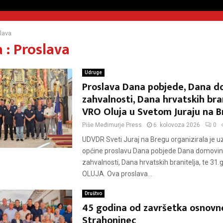
lava
 : Proslava
Udruge
Proslava Dana pobjede, Dana d
zahvalnosti, Dana hrvatskih bran
VRO Oluja u Svetom Juraju na 
Piše
Međimurje Press
6. kolovoza 2026
0
UDVDR Sveti Juraj na Bregu organizirala je u
općine proslavu Dana pobjede Dana domovi
zahvalnosti, Dana hrvatskih branitelja, te 31
OLUJA. Ova proslava...
Društvo
45 godina od završetka osnovn
Strahoninec