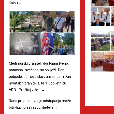
Kninu
→
Međimurski branitelji dostojanstveno,
ponosno i svečano su obilježili Dan
pobjede, domovinske zahvalnosti i Dan
hrvatskih branitelja, te 31. obljetnicu
VRO…
Pročitaj više…
→
Rano prepoznavanje odstupanja može
biti ključno za razvoj djeteta
→