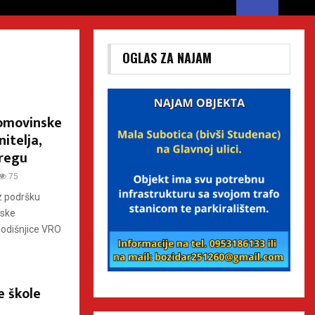
OGLAS ZA NAJAM
omovinske
itelja,
Bregu
75
z podršku
nske
.godišnjice VRO
e škole