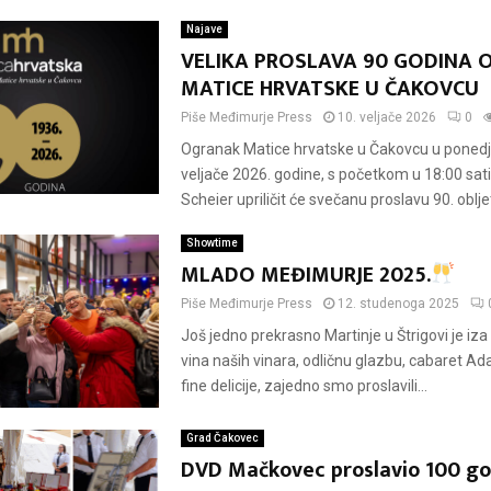
Najave
VELIKA PROSLAVA 90 GODINA
MATICE HRVATSKE U ČAKOVCU
Piše
Međimurje Press
10. veljače 2026
0
Ogranak Matice hrvatske u Čakovcu u ponedje
veljače 2026. godine, s početkom u 18:00 sati
Scheier upriličit će svečanu proslavu 90. obljet
Showtime
MLADO MEĐIMURJE 2025.
Piše
Međimurje Press
12. studenoga 2025
Još jedno prekrasno Martinje u Štrigovi je iz
vina naših vinara, odličnu glazbu, cabaret Ad
fine delicije, zajedno smo proslavili...
Grad Čakovec
DVD Mačkovec proslavio 100 go