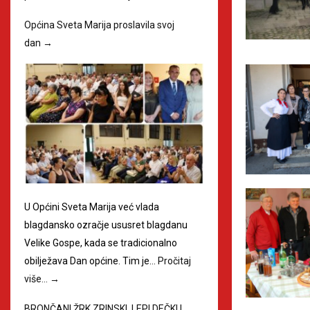
Općina Sveta Marija proslavila svoj
dan
→
U Općini Sveta Marija već vlada
blagdansko ozračje ususret blagdanu
Velike Gospe, kada se tradicionalno
obilježava Dan općine. Tim je…
Pročitaj
više…
→
BRONČANI ŽRK ZRINSKI, LEPI DEČKI I