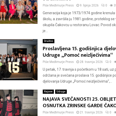
Piše
Međimurje Press
9. lipnja 2026
0
3
Generacija koja je 1973/1974 godine krenula
školu, a završila ju 1981.godine, proteklog se
okupila Čakovcu u restoranu Lovac. Povod oku
je...
Društvo
Proslavljena 15. godišnjica djel
Udruge „Pomoć neizlječivima“
Piše
Međimurje Press
28. travnja 2026
0
U petak, 17. travnja s početkom u 18 sati, uz 
održana je svečana proslava 15. godišnjice po
djelovanja Udruge „Pomoć neizlječivima“,...
Najave
Udruge
NAJAVA SVEČANOSTI 25. OBLJET
OSNUTKA ZRINSKE GARDE ČAK
Piše
Međimurje Press
21. travnja 2026
0