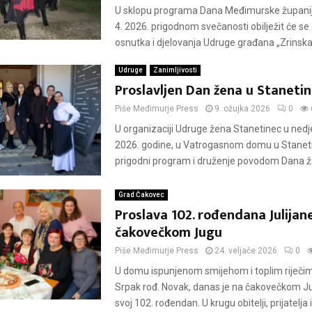
U sklopu programa Dana Međimurske županije
4. 2026. prigodnom svečanosti obilježit će se 
osnutka i djelovanja Udruge građana „Zrinska 
Udruge
Zanimljivosti
Proslavljen Dan žena u Staneti
Piše
Međimurje Press
9. ožujka 2026
0
U organizaciji Udruge žena Stanetinec u nedjel
2026. godine, u Vatrogasnom domu u Staneti
prigodni program i druženje povodom Dana že
Grad Čakovec
Proslava 102. rođendana Julijan
čakovečkom Jugu
Piše
Međimurje Press
24. veljače 2026
0
U domu ispunjenom smijehom i toplim riječim
Srpak rođ. Novak, danas je na čakovečkom Ju
svoj 102. rođendan. U krugu obitelji, prijatelja i 