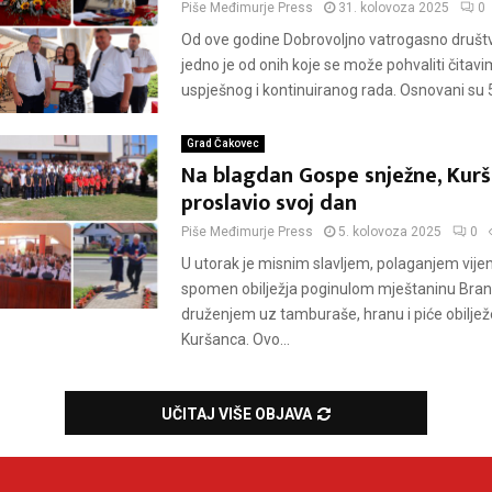
Piše
Međimurje Press
31. kolovoza 2025
0
Od ove godine Dobrovoljno vatrogasno druš
jedno je od onih koje se može pohvaliti čitav
uspješnog i kontinuiranog rada. Osnovani su 5.
Grad Čakovec
Na blagdan Gospe snježne, Kur
proslavio svoj dan
Piše
Međimurje Press
5. kolovoza 2025
0
U utorak je misnim slavljem, polaganjem vij
spomen obilježja poginulom mještaninu Bran
druženjem uz tamburaše, hranu i piće obilje
Kuršanca. Ovo...
UČITAJ VIŠE OBJAVA