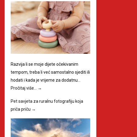
Razvija li se moje dijete očekivanim
tempom, treba li već samostalno sjediti ili
hodati i kada je vrijeme za dodatnu…
Pročitaj više…
→
Pet savjeta za ruralnu fotografiju koja
priča priču
→