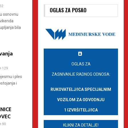
52
OGLAS ZA POSAO
 u osnovnu
 vikenda
pljanja bila
ovanja
OGLAS ZA
129
ZASNIVANJE RADNOG ODNOSA:
pjesmu i ples
stojanja i
RUKOVATELJ/ICA SPECIJALNIM
VOZILOM ZA ODVODNJU
NICE
1 IZVRŠITELJ/ICA
OVEC
90
KLIKNI ZA DETALJE!