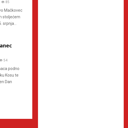
85
tvo Mačkovec
im stoljećem
 srpnja...
šanec
54
enaca podno
ku Kosu te
žen Dan