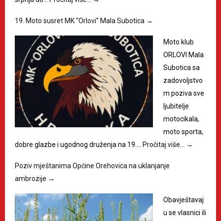
19. Moto susret MK “Orlovi” Mala Subotica
→
Moto klub
ORLOVI Mala
Subotica sa
zadovoljstvo
m poziva sve
ljubitelje
motocikala,
moto sporta,
dobre glazbe i ugodnog druženja na 19.…
Pročitaj više…
→
Poziv mještanima Općine Orehovica na uklanjanje
ambrozije
→
Obavještavaj
u se vlasnici ili