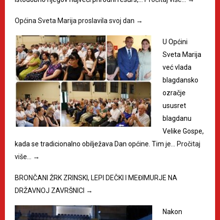
Općina Sveta Marija proslavila svoj dan
→
U Općini
Sveta Marija
već vlada
blagdansko
ozračje
ususret
blagdanu
Velike Gospe,
kada se tradicionalno obilježava Dan općine. Tim je…
Pročitaj
više…
→
BRONČANI ŽRK ZRINSKI, LEPI DEČKI I MEĐIMURJE NA
DRŽAVNOJ ZAVRŠNICI
→
Nakon