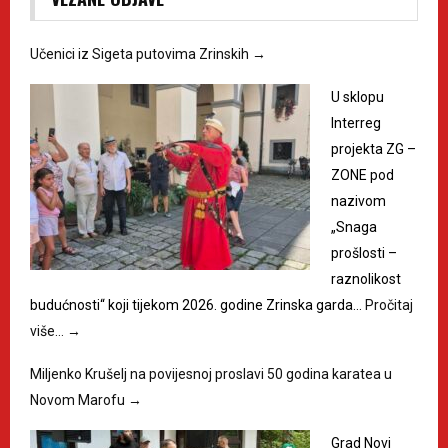
Učenici iz Sigeta putovima Zrinskih
→
U sklopu
Interreg
projekta ZG –
ZONE pod
nazivom
„Snaga
prošlosti –
raznolikost
budućnosti“ koji tijekom 2026. godine Zrinska garda…
Pročitaj
više…
→
Miljenko Krušelj na povijesnoj proslavi 50 godina karatea u
Novom Marofu
→
Grad Novi