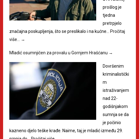
prošlog je
tjedna
pretrpjelo
značajna poskupljenja, što se preslikalo i na kućne…
Pročitaj
više…
→
Mladić osumnjičen za provalu u Gornjem Hrašćanu
→
Dovršenim
kriminalistički
m
istraživanjem
nad 22-
godišnjakom
sumnja se da
je počinio
kazneno djelo teške krađe. Naime, taj je mladić između 29.
srpnja do…
Pročitaj više…
→