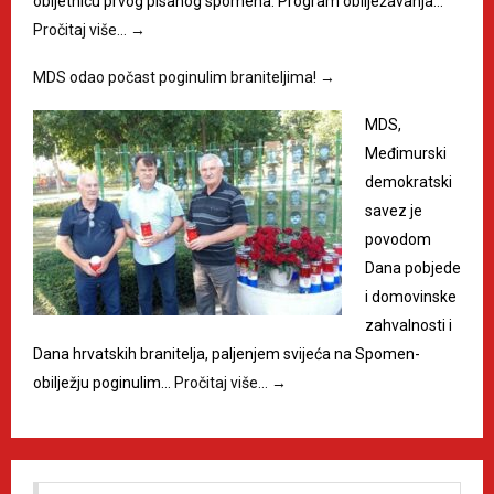
obljetnicu prvog pisanog spomena. Program obilježavanja…
Pročitaj više…
→
MDS odao počast poginulim braniteljima!
→
MDS,
Međimurski
demokratski
savez je
povodom
Dana pobjede
i domovinske
zahvalnosti i
Dana hrvatskih branitelja, paljenjem svijeća na Spomen-
obilježju poginulim…
Pročitaj više…
→