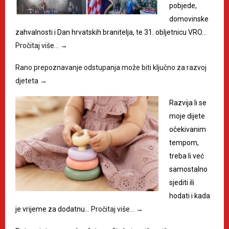
pobjede,
domovinske
zahvalnosti i Dan hrvatskih branitelja, te 31. obljetnicu VRO…
Pročitaj više…
→
Rano prepoznavanje odstupanja može biti ključno za razvoj
djeteta
→
Razvija li se
moje dijete
očekivanim
tempom,
treba li već
samostalno
sjediti ili
hodati i kada
je vrijeme za dodatnu…
Pročitaj više…
→