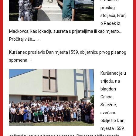
prošlog
stoljeća, Franj
o Radek iz
Mačkovca, kao lokaciju susreta s prijateljima ili kao mjesto…
Pročitaj više…
→
Kuršanec proslavio Dan mjesta i 559. obljetnicu prvog pisanog
spomena
→
Kuršanec je u
srijedu, na
blagdan
Gospe
Snježne,
svečano
obilježio Dan
mjesta i 559.