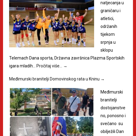
natjecanja u
graničaru i
atletici,
održanih
tijekom
srpnja u
sklopu
Telemach Dana sporta, Državna završnica Plazma Sportskih
igara mladih…
Pročitaj više…
→
Međimurski branitelji Domovinskog rata u Kninu
→
Međimurski
branitelji
dostojanstve
no, ponosno i
svečano su
obilježili Dan