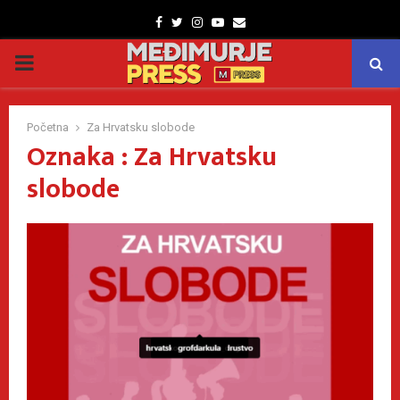
Facebook
Twitter
Instagram
Youtube
Email
PRIMARY
MENU
Početna
Za Hrvatsku slobode
Oznaka : Za Hrvatsku
slobode