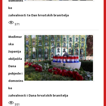
domovins
ke
zahvalnosti te Dan hrvatskih branitelja
371
Međimur
ska
županija
obilježila
Dana
pobjede i
domovins
ke
zahvalnosti i Dana hrvatskih branitelja
351