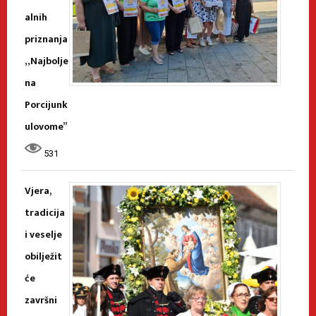
alnih
priznanja
„Najbolje
na
Porcijunk
ulovome”
531
Vjera,
tradicija
i veselje
obilježit
će
završni