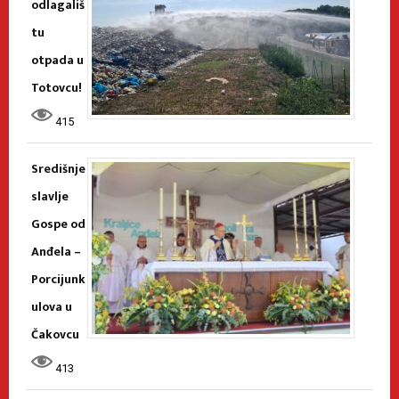
odlagališ
tu
otpada u
Totovcu!
415
Središnje
slavlje
Gospe od
Anđela –
Porcijunk
ulova u
Čakovcu
413