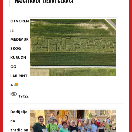
NAJČITANIJI TJEDNI ČLANCI
OTVOREN
JE
MEĐIMUR
SKOG
KURUZN
OG
LABIRINT
A
19122
Dodijelje
na
tradicion