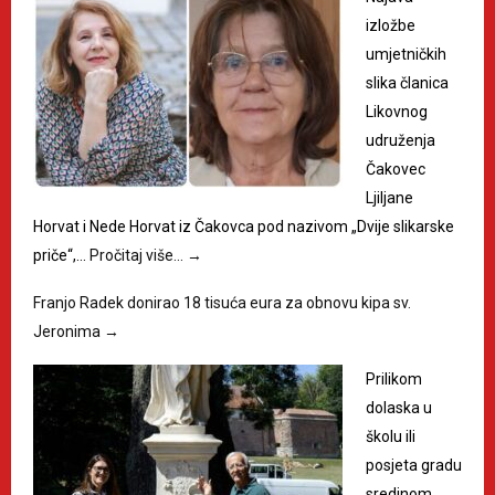
izložbe
umjetničkih
slika članica
Likovnog
udruženja
Čakovec
Ljiljane
Horvat i Nede Horvat iz Čakovca pod nazivom „Dvije slikarske
priče“,…
Pročitaj više…
→
Franjo Radek donirao 18 tisuća eura za obnovu kipa sv.
Jeronima
→
Prilikom
dolaska u
školu ili
posjeta gradu
sredinom