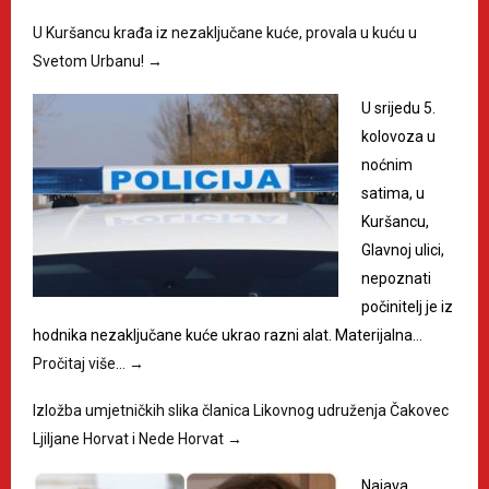
U Kuršancu krađa iz nezaključane kuće, provala u kuću u
Svetom Urbanu!
→
U srijedu 5.
kolovoza u
noćnim
satima, u
Kuršancu,
Glavnoj ulici,
nepoznati
počinitelj je iz
hodnika nezaključane kuće ukrao razni alat. Materijalna…
Pročitaj više…
→
Izložba umjetničkih slika članica Likovnog udruženja Čakovec
Ljiljane Horvat i Nede Horvat
→
Najava