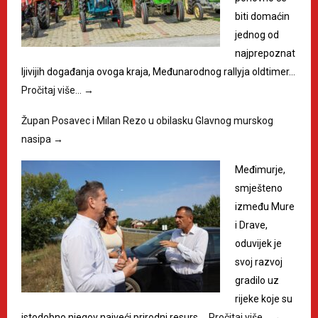
biti domaćin
jednog od
najprepoznat
ljivijih događanja ovoga kraja, Međunarodnog rallyja oldtimer…
Pročitaj više…
→
Župan Posavec i Milan Rezo u obilasku Glavnog murskog
nasipa
→
Međimurje,
smješteno
između Mure
i Drave,
oduvijek je
svoj razvoj
gradilo uz
rijeke koje su
istodobno njegov najveći prirodni resurs,…
Pročitaj više…
→