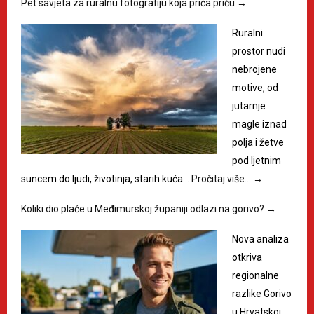
Pet savjeta za ruralnu fotografiju koja priča priču
→
Ruralni
prostor nudi
nebrojene
motive, od
jutarnje
magle iznad
polja i žetve
pod ljetnim
suncem do ljudi, životinja, starih kuća…
Pročitaj više…
→
Koliki dio plaće u Međimurskoj županiji odlazi na gorivo?
→
Nova analiza
otkriva
regionalne
razlike Gorivo
u Hrvatskoj