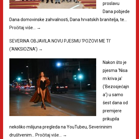
proslavu
Dana pobjede
Dana domovinske zahvalnosti, Dana hrvatskih branitelja, te…
Pročitaj više…
→
SEVERINA OBJAVILA NOVU PJESMU ‘POZOVI ME TI’
(‘ANKSIOZNA’)
→
Nakon što je
pjesma 'Nisa
m kriva ja'
('Bezosjećajn
a') u samo
šest dana od
premijere
prikupila
nekoliko milijuna pregleda na YouTubeu, Severininim
društvenim…
Pročitaj više…
→