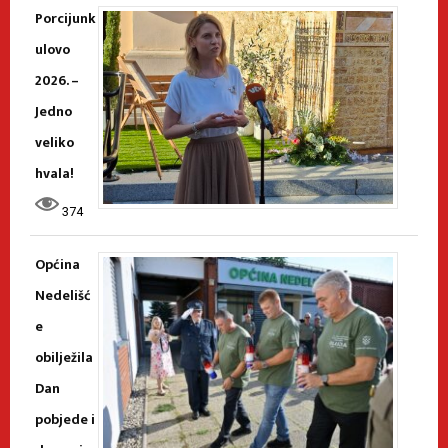
Porcijunk
ulovo
2026. –
Jedno
veliko
hvala!
374
Općina
Nedelišć
e
obilježila
Dan
pobjede i