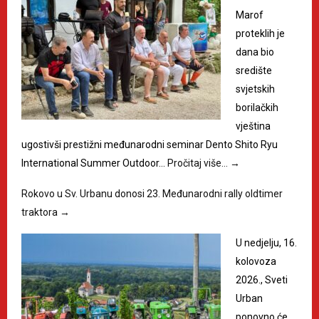
Marof
proteklih je
dana bio
središte
svjetskih
borilačkih
vještina
ugostivši prestižni međunarodni seminar Dento Shito Ryu
International Summer Outdoor…
Pročitaj više…
→
Rokovo u Sv. Urbanu donosi 23. Međunarodni rally oldtimer
traktora
→
U nedjelju, 16.
kolovoza
2026., Sveti
Urban
ponovno će