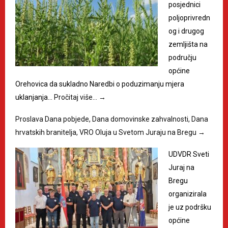
posjednici
poljoprivredn
og i drugog
zemljišta na
području
općine
Orehovica da sukladno Naredbi o poduzimanju mjera
uklanjanja…
Pročitaj više…
→
Proslava Dana pobjede, Dana domovinske zahvalnosti, Dana
hrvatskih branitelja, VRO Oluja u Svetom Juraju na Bregu
→
UDVDR Sveti
Juraj na
Bregu
organizirala
je uz podršku
općine