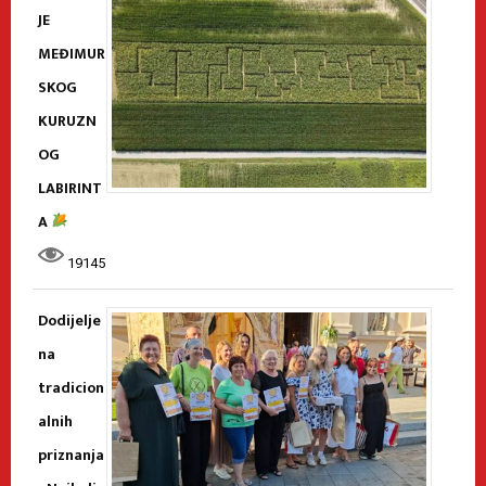
JE
MEĐIMUR
SKOG
KURUZN
OG
LABIRINT
A
19145
Dodijelje
na
tradicion
alnih
priznanja