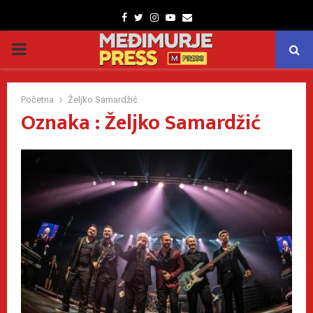
Facebook
Twitter
Instagram
Youtube
Email
PRIMARY
MENU
Početna
Željko Samardžić
Oznaka : Željko Samardžić