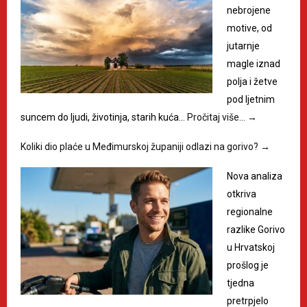
nebrojene
motive, od
jutarnje
magle iznad
polja i žetve
pod ljetnim
suncem do ljudi, životinja, starih kuća…
Pročitaj više…
→
Koliki dio plaće u Međimurskoj županiji odlazi na gorivo?
→
Nova analiza
otkriva
regionalne
razlike Gorivo
u Hrvatskoj
prošlog je
tjedna
pretrpjelo