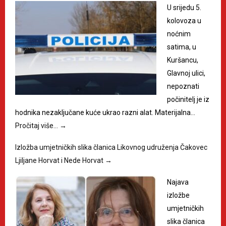
U srijedu 5.
kolovoza u
noćnim
satima, u
Kuršancu,
Glavnoj ulici,
nepoznati
počinitelj je iz
hodnika nezaključane kuće ukrao razni alat. Materijalna…
Pročitaj više…
→
Izložba umjetničkih slika članica Likovnog udruženja Čakovec
Ljiljane Horvat i Nede Horvat
→
Najava
izložbe
umjetničkih
slika članica