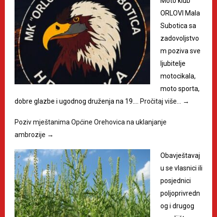
Moto klub
ORLOVI Mala
Subotica sa
zadovoljstvo
m poziva sve
ljubitelje
motocikala,
moto sporta,
dobre glazbe i ugodnog druženja na 19.…
Pročitaj više…
→
Poziv mještanima Općine Orehovica na uklanjanje
ambrozije
→
Obavještavaj
u se vlasnici ili
posjednici
poljoprivredn
og i drugog