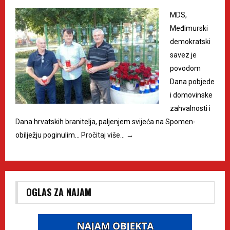
MDS,
Međimurski
demokratski
savez je
povodom
Dana pobjede
i domovinske
zahvalnosti i
Dana hrvatskih branitelja, paljenjem svijeća na Spomen-
obilježju poginulim…
Pročitaj više…
→
OGLAS ZA NAJAM