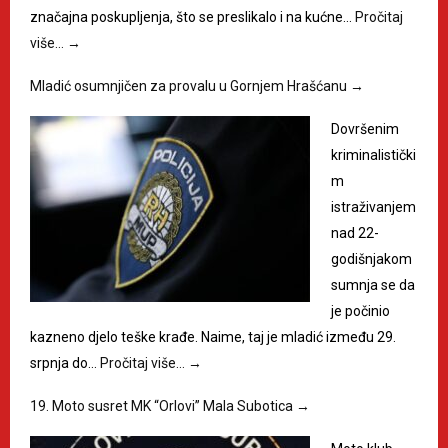
značajna poskupljenja, što se preslikalo i na kućne…
Pročitaj
više…
→
Mladić osumnjičen za provalu u Gornjem Hrašćanu
→
Dovršenim
kriminalistički
m
istraživanjem
nad 22-
godišnjakom
sumnja se da
je počinio
kazneno djelo teške krađe. Naime, taj je mladić između 29.
srpnja do…
Pročitaj više…
→
19. Moto susret MK “Orlovi” Mala Subotica
→