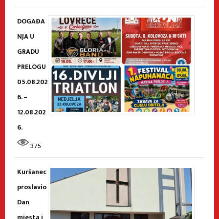
DOGAĐA
NJA U
GRADU
PRELOGU
05.08.202
6. –
12.08.202
6.
375
Kuršanec
proslavio
Dan
mjesta i