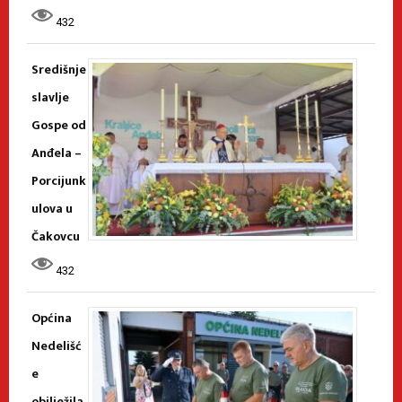
432
Središnje
slavlje
Gospe od
Anđela –
Porcijunk
ulova u
Čakovcu
432
Općina
Nedelišć
e
obilježila