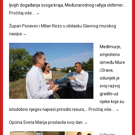
ljivijih događanja ovoga kraja, Međunarodnog rallyja oldtimer…
Pročitaj više…
→
Župan Posavec i Milan Rezo u obilasku Glavnog murskog
nasipa
→
Međimurje,
smješteno
između Mure
i Drave,
oduvijek je
svoj razvoj
gradilo uz
rijeke koje su
istodobno njegov najveći prirodni resurs,…
Pročitaj više…
→
Općina Sveta Marija proslavila svoj dan
→