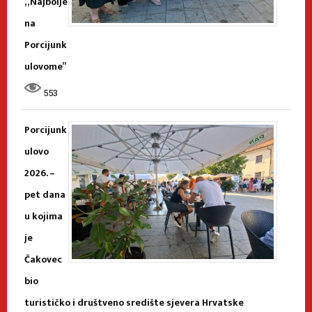
„Najbolje
na
Porcijunk
ulovome”
553
Porcijunk
ulovo
2026. –
pet dana
u kojima
je
Čakovec
bio
turističko i društveno središte sjevera Hrvatske