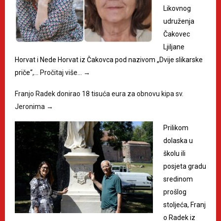
Likovnog
udruženja
Čakovec
Ljiljane
Horvat i Nede Horvat iz Čakovca pod nazivom „Dvije slikarske
priče“,…
Pročitaj više…
→
Franjo Radek donirao 18 tisuća eura za obnovu kipa sv.
Jeronima
→
Prilikom
dolaska u
školu ili
posjeta gradu
sredinom
prošlog
stoljeća, Franj
o Radek iz