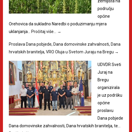
zemljišta na
području
općine
Orehovica da sukladno Naredbi o poduzimanju mjera
uklanjanja…
Pročitaj više…
→
Proslava Dana pobjede, Dana domovinske zahvalnosti, Dana
hrvatskih branitelja, VRO Oluja u Svetom Juraju na Bregu
→
UDVDR Sveti
Juraj na
Bregu
organizirala
je uz podršku
općine
proslavu
Dana pobjede
Dana domovinske zahvalnosti, Dana hrvatskih branitelja, te…