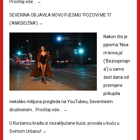
Pročitaj više…
→
SEVERINA OBJAVILA NOVU PJESMU ‘POZOVI ME TI’
(‘ANKSIOZNA’)
→
Nakon što je
pjesma 'Nisa
m kriva ja'
('Bezosjećajn
a') u samo
šest dana od
premijere
prikupila
nekoliko milijuna pregleda na YouTubeu, Severininim
društvenim…
Pročitaj više…
→
U Kuršancu krađa iz nezaključane kuće, provala u kuću u
Svetom Urbanu!
→