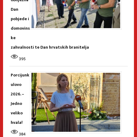
Dan
pobjede i
domovins
ke
zahvalnosti te Dan hrvatskih branitelja
395
Porcijunk
ulovo
2026. –
Jedno
veliko
hvala!
384