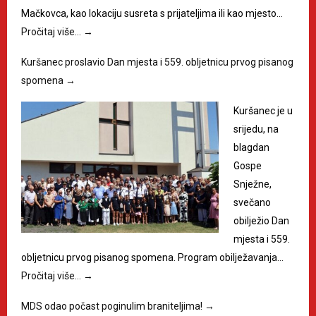
Mačkovca, kao lokaciju susreta s prijateljima ili kao mjesto…
Pročitaj više…
→
Kuršanec proslavio Dan mjesta i 559. obljetnicu prvog pisanog
spomena
→
Kuršanec je u
srijedu, na
blagdan
Gospe
Snježne,
svečano
obilježio Dan
mjesta i 559.
obljetnicu prvog pisanog spomena. Program obilježavanja…
Pročitaj više…
→
MDS odao počast poginulim braniteljima!
→