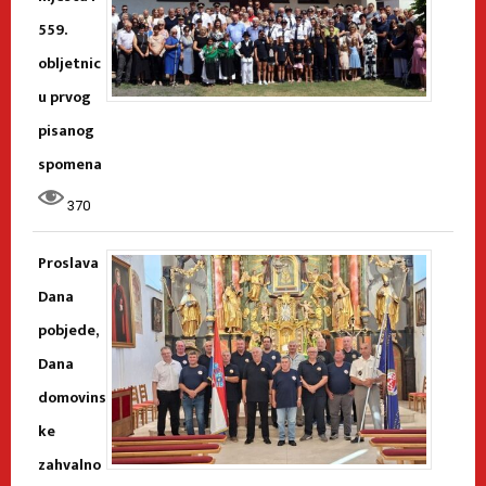
559.
obljetnic
u prvog
pisanog
spomena
370
Proslava
Dana
pobjede,
Dana
domovins
ke
zahvalno