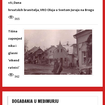
sti, Dana
hrvatskih branitelja, VRO Oluja u Svetom Juraju na Bregu
365
Tišina
zapovjed
nika i
glasni
‘vikend
ratnici’
362
DOGAĐANJA U MEĐIMURJU