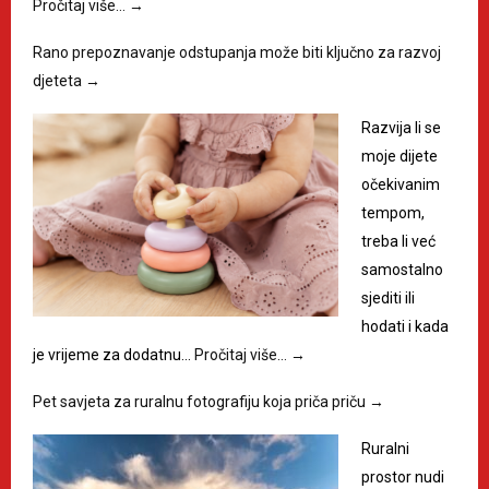
Pročitaj više…
→
Rano prepoznavanje odstupanja može biti ključno za razvoj
djeteta
→
Razvija li se
moje dijete
očekivanim
tempom,
treba li već
samostalno
sjediti ili
hodati i kada
je vrijeme za dodatnu…
Pročitaj više…
→
Pet savjeta za ruralnu fotografiju koja priča priču
→
Ruralni
prostor nudi