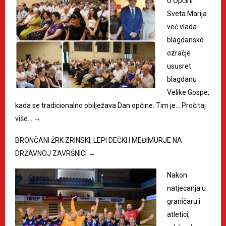
U Općini
Sveta Marija
već vlada
blagdansko
ozračje
ususret
blagdanu
Velike Gospe,
kada se tradicionalno obilježava Dan općine. Tim je…
Pročitaj
više…
→
BRONČANI ŽRK ZRINSKI, LEPI DEČKI I MEĐIMURJE NA
DRŽAVNOJ ZAVRŠNICI
→
Nakon
natjecanja u
graničaru i
atletici,