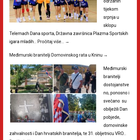
održanih
tijekom
srpnja u
sklopu
Telemach Dana sporta, Državna završnica Plazma Sportskih
igara mladih…
Pročitaj više…
→
Međimurski branitelji Domovinskog rata u Kninu
→
Međimurski
branitelji
dostojanstve
no, ponosno i
svečano su
obilježili Dan
pobjede,
domovinske
zahvalnosti i Dan hrvatskih branitelja, te 31. obljetnicu VRO…