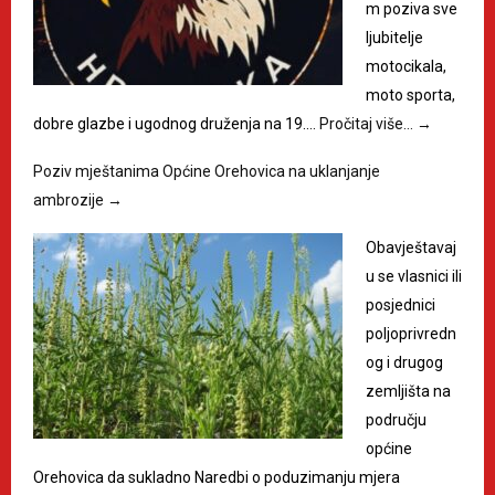
m poziva sve
ljubitelje
motocikala,
moto sporta,
dobre glazbe i ugodnog druženja na 19.…
Pročitaj više…
→
Poziv mještanima Općine Orehovica na uklanjanje
ambrozije
→
Obavještavaj
u se vlasnici ili
posjednici
poljoprivredn
og i drugog
zemljišta na
području
općine
Orehovica da sukladno Naredbi o poduzimanju mjera