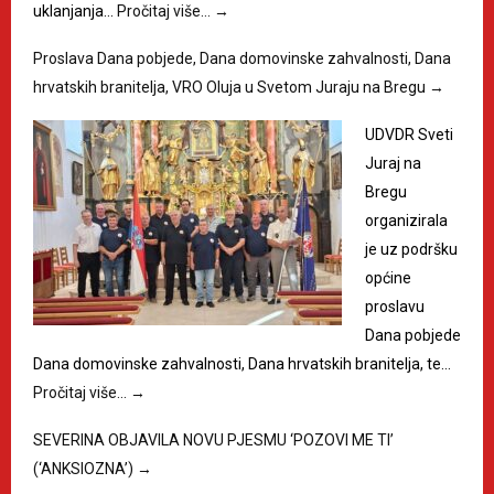
uklanjanja…
Pročitaj više…
→
Proslava Dana pobjede, Dana domovinske zahvalnosti, Dana
hrvatskih branitelja, VRO Oluja u Svetom Juraju na Bregu
→
UDVDR Sveti
Juraj na
Bregu
organizirala
je uz podršku
općine
proslavu
Dana pobjede
Dana domovinske zahvalnosti, Dana hrvatskih branitelja, te…
Pročitaj više…
→
SEVERINA OBJAVILA NOVU PJESMU ‘POZOVI ME TI’
(‘ANKSIOZNA’)
→