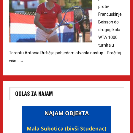
protiv
Francuskinje
Boisson do
drugog kola
WTA 1000
turnira u
Torontu Antonia Ružić je pobjedom otvorila nastup…
Pročitaj
više…
→
OGLAS ZA NAJAM