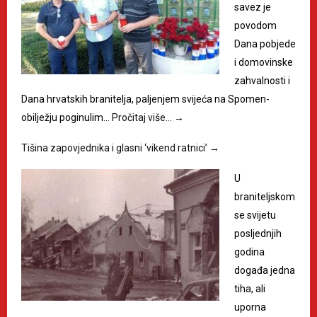
savez je
povodom
Dana pobjede
i domovinske
zahvalnosti i
Dana hrvatskih branitelja, paljenjem svijeća na Spomen-
obilježju poginulim…
Pročitaj više…
→
Tišina zapovjednika i glasni ‘vikend ratnici’
→
U
braniteljskom
se svijetu
posljednjih
godina
događa jedna
tiha, ali
uporna