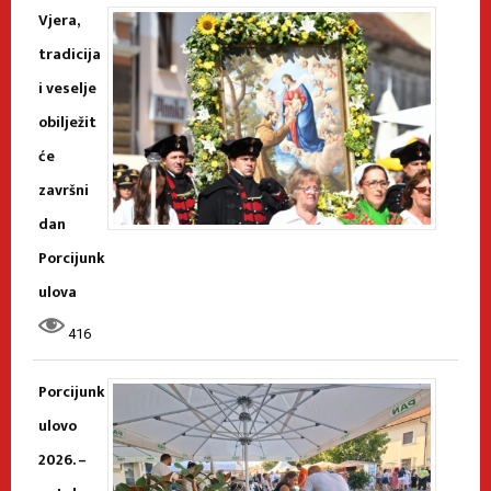
Vjera,
tradicija
i veselje
obilježit
će
završni
dan
Porcijunk
ulova
416
Porcijunk
ulovo
2026. –