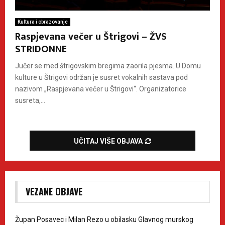
Kultura i obrazovanje
Raspjevana večer u Štrigovi – ŽVS
STRIDONNE
Jučer se med štrigovskim bregima zaorila pjesma. U Domu
kulture u Štrigovi održan je susret vokalnih sastava pod
nazivom „Raspjevana večer u Štrigovi“. Organizatorice
susreta,...
UČITAJ VIŠE OBJAVA
VEZANE OBJAVE
Župan Posavec i Milan Rezo u obilasku Glavnog murskog