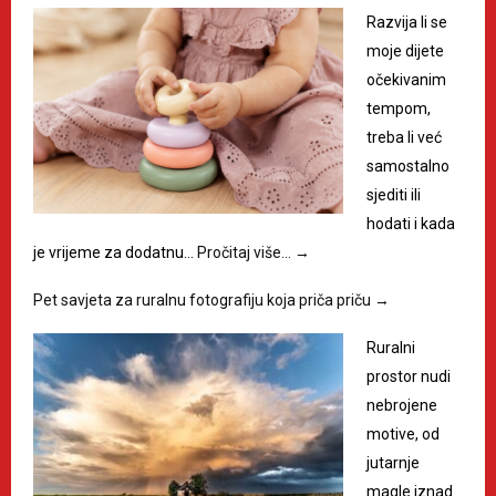
Razvija li se
moje dijete
očekivanim
tempom,
treba li već
samostalno
sjediti ili
hodati i kada
je vrijeme za dodatnu…
Pročitaj više…
→
Pet savjeta za ruralnu fotografiju koja priča priču
→
Ruralni
prostor nudi
nebrojene
motive, od
jutarnje
magle iznad