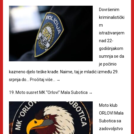
Dovršenim
kriminalistički
m
istraživanjem
nad 22-
godišnjakom
sumnja se da
je počinio
kazneno djelo teške krađe. Naime, taj je mladić između 29.
srpnja do…
Pročitaj više…
→
19. Moto susret MK “Orlovi” Mala Subotica
→
Moto klub
ORLOVI Mala
Subotica sa
zadovoljstvo