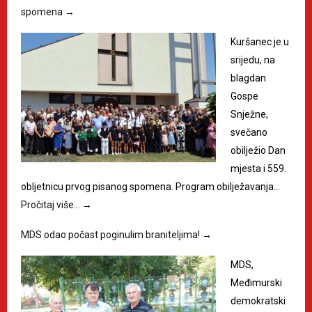
spomena
→
Kuršanec je u
srijedu, na
blagdan
Gospe
Snježne,
svečano
obilježio Dan
mjesta i 559.
obljetnicu prvog pisanog spomena. Program obilježavanja…
Pročitaj više…
→
MDS odao počast poginulim braniteljima!
→
MDS,
Međimurski
demokratski