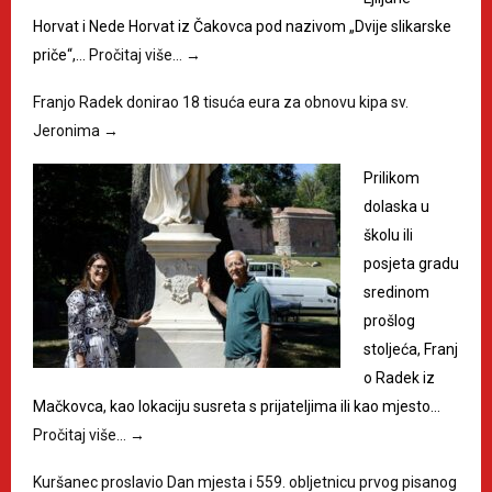
Horvat i Nede Horvat iz Čakovca pod nazivom „Dvije slikarske
priče“,…
Pročitaj više…
→
Franjo Radek donirao 18 tisuća eura za obnovu kipa sv.
Jeronima
→
Prilikom
dolaska u
školu ili
posjeta gradu
sredinom
prošlog
stoljeća, Franj
o Radek iz
Mačkovca, kao lokaciju susreta s prijateljima ili kao mjesto…
Pročitaj više…
→
Kuršanec proslavio Dan mjesta i 559. obljetnicu prvog pisanog