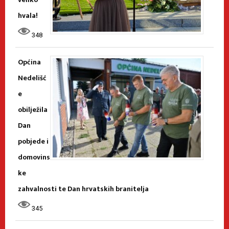
hvala!
348
Općina
Nedelišć
e
obilježila
Dan
pobjede i
domovins
ke
zahvalnosti te Dan hrvatskih branitelja
345