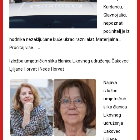
Kuršancu,
Glavnoj ulici,
nepoznati
počinitelj je iz
hodnika nezaključane kuće ukrao razni alat. Materijalna…
Pročitaj više…
→
Izložba umjetničkih slika članica Likovnog udruženja Čakovec
Ljiljane Horvat i Nede Horvat
→
Najava
izložbe
umjetničkih
slika članica
Likovnog
udruženja
Čakovec
Ljiljane