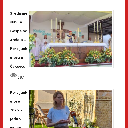
Središnje
slavlje
Gospe od
Anđela –
Porcijunk
ulova u
Čakovcu
387
Porcijunk
ulovo
2026. –
Jedno
veliko