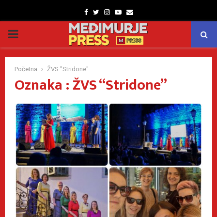
Facebook
Twitter
Instagram
Youtube
Email
PRIMARY
MENU
Početna
ŽVS "Stridone"
Oznaka : ŽVS “Stridone”