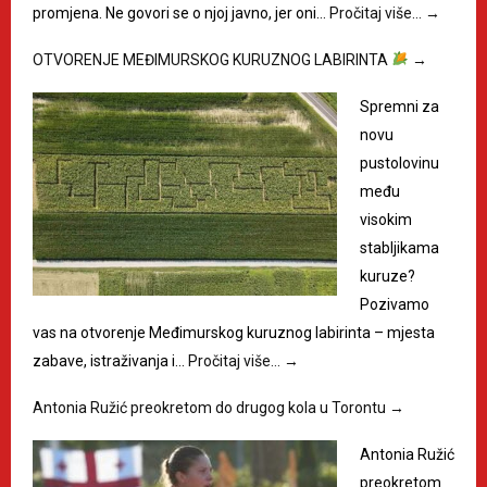
promjena. Ne govori se o njoj javno, jer oni…
Pročitaj više…
→
OTVORENJE MEĐIMURSKOG KURUZNOG LABIRINTA
→
Spremni za
novu
pustolovinu
među
visokim
stabljikama
kuruze?
Pozivamo
vas na otvorenje Međimurskog kuruznog labirinta – mjesta
zabave, istraživanja i…
Pročitaj više…
→
Antonia Ružić preokretom do drugog kola u Torontu
→
Antonia Ružić
preokretom