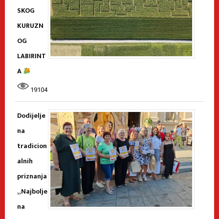
SKOG
KURUZN
OG
LABIRINT
A
19104
Dodijelje
na
tradicion
alnih
priznanja
„Najbolje
na