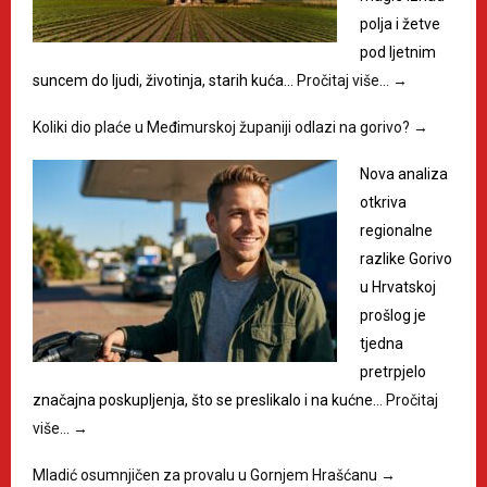
polja i žetve
pod ljetnim
suncem do ljudi, životinja, starih kuća…
Pročitaj više…
→
Koliki dio plaće u Međimurskoj županiji odlazi na gorivo?
→
Nova analiza
otkriva
regionalne
razlike Gorivo
u Hrvatskoj
prošlog je
tjedna
pretrpjelo
značajna poskupljenja, što se preslikalo i na kućne…
Pročitaj
više…
→
Mladić osumnjičen za provalu u Gornjem Hrašćanu
→