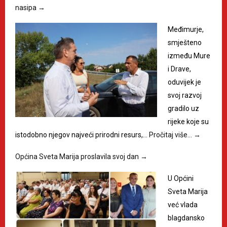
nasipa
→
Međimurje,
smješteno
između Mure
i Drave,
oduvijek je
svoj razvoj
gradilo uz
rijeke koje su
istodobno njegov najveći prirodni resurs,…
Pročitaj više…
→
Općina Sveta Marija proslavila svoj dan
→
U Općini
Sveta Marija
već vlada
blagdansko