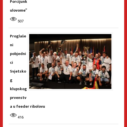
Porcijunk
ulovome”
507
Proglaše
ni
pobjedni
ci
Svjetsko
g
klupskog
prvenstv
a u feeder ribolovu
416