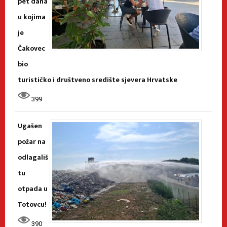
pet dana
u kojima
je
Čakovec
bio
turističko i društveno središte sjevera Hrvatske
399
Ugašen
požar na
odlagališ
tu
otpada u
Totovcu!
390