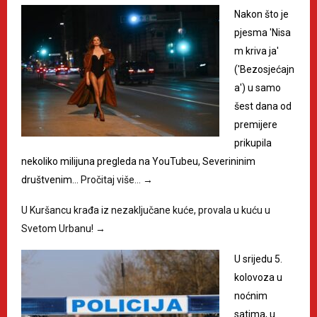
Nakon što je
pjesma 'Nisa
m kriva ja'
('Bezosjećajn
a') u samo
šest dana od
premijere
prikupila
nekoliko milijuna pregleda na YouTubeu, Severininim
društvenim…
Pročitaj više…
→
U Kuršancu krađa iz nezaključane kuće, provala u kuću u
Svetom Urbanu!
→
U srijedu 5.
kolovoza u
noćnim
satima, u