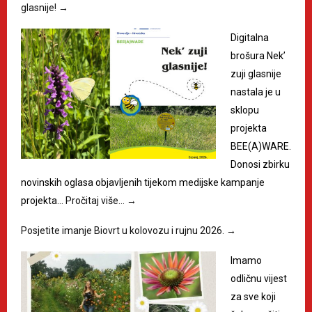
glasnije!
→
Digitalna
brošura Nek’
zuji glasnije
nastala je u
sklopu
projekta
BEE(A)WARE.
Donosi zbirku
novinskih oglasa objavljenih tijekom medijske kampanje
projekta…
Pročitaj više…
→
Posjetite imanje Biovrt u kolovozu i rujnu 2026.
→
Imamo
odličnu vijest
za sve koji