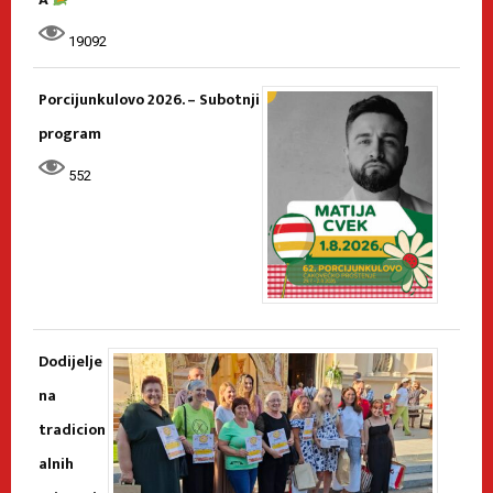
19092
Porcijunkulovo 2026. – Subotnji
program
552
Dodijelje
na
tradicion
alnih