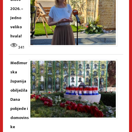
2026. –
Jedno
veliko
hvala!
341
Međimur
ska
županija
obilježila
Dana
pobjede i
domovins
ke