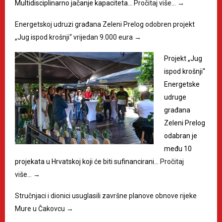
Multidisciplinarno jačanje kapaciteta…
Pročitaj više…
→
Energetskoj udruzi građana Zeleni Prelog odobren projekt
„Jug ispod krošnji“ vrijedan 9.000 eura
→
Projekt „Jug
ispod krošnji“
Energetske
udruge
građana
Zeleni Prelog
odabran je
među 10
projekata u Hrvatskoj koji će biti sufinancirani…
Pročitaj
više…
→
Stručnjaci i dionici usuglasili završne planove obnove rijeke
Mure u Čakovcu
→