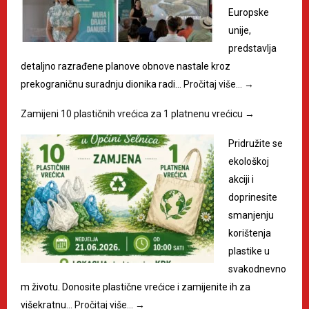
Europske
unije,
predstavlja
detaljno razrađene planove obnove nastale kroz
prekograničnu suradnju dionika radi…
Pročitaj više…
→
Zamijeni 10 plastičnih vrećica za 1 platnenu vrećicu
→
Pridružite se
ekološkoj
akciji i
doprinesite
smanjenju
korištenja
plastike u
svakodnevno
m životu. Donosite plastične vrećice i zamijenite ih za
višekratnu…
Pročitaj više…
→