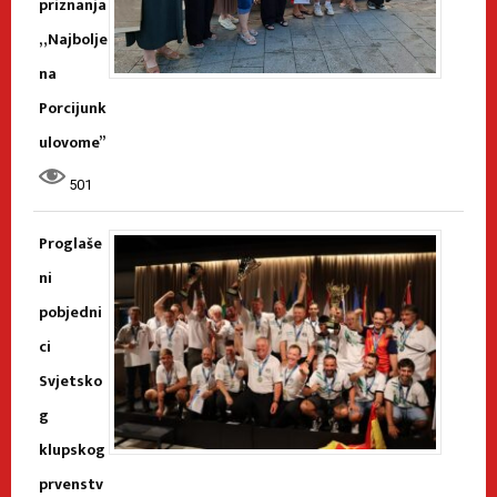
priznanja
„Najbolje
na
Porcijunk
ulovome”
501
Proglaše
ni
pobjedni
ci
Svjetsko
g
klupskog
prvenstv