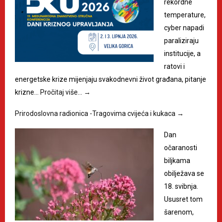
rekordne
temperature,
cyber napadi
paraliziraju
institucije, a
ratovi i
energetske krize mijenjaju svakodnevni život građana, pitanje
krizne…
Pročitaj više…
→
Prirodoslovna radionica -Tragovima cvijeća i kukaca
→
Dan
očaranosti
biljkama
obilježava se
18. svibnja.
Ususret tom
šarenom,