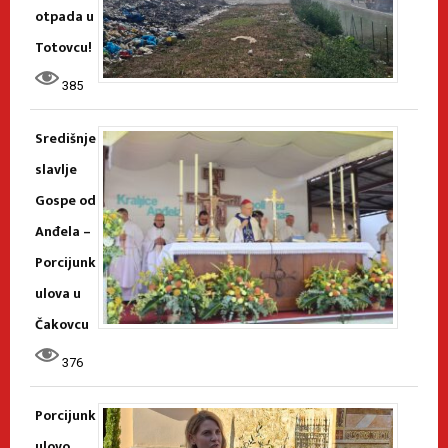
otpada u
Totovcu!
385
Središnje
slavlje
Gospe od
Anđela –
Porcijunk
ulova u
Čakovcu
376
Porcijunk
ulovo