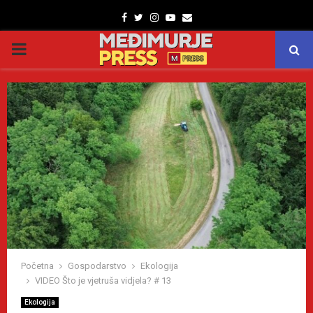
Facebook
Twitter
Instagram
Youtube
Email
PRIMARY
MENU
Početna
Gospodarstvo
Ekologija
VIDEO Što je vjetruša vidjela? # 13
Ekologija