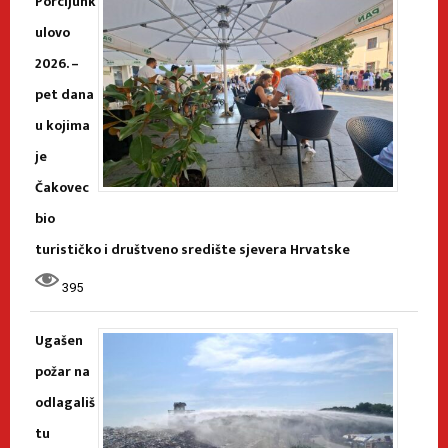
Porcijunk
ulovo
2026. –
pet dana
u kojima
je
Čakovec
bio
turističko i društveno središte sjevera Hrvatske
395
Ugašen
požar na
odlagališ
tu