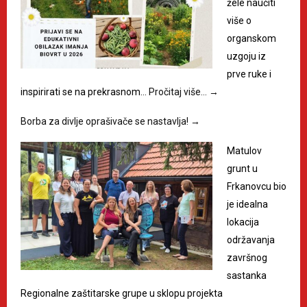
žele naučiti
više o
organskom
uzgoju iz
prve ruke i
inspirirati se na prekrasnom…
Pročitaj više…
→
Borba za divlje oprašivače se nastavlja!
→
Matulov
grunt u
Frkanovcu bio
je idealna
lokacija
održavanja
završnog
sastanka
Regionalne zaštitarske grupe u sklopu projekta