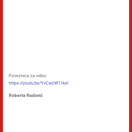
Poveznica za video:
https://youtu.be/YvCwzW11keI
Roberta Radović