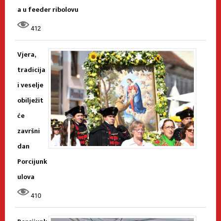
a u feeder ribolovu
412
Vjera,
tradicija
i veselje
obilježit
će
završni
dan
Porcijunk
ulova
410