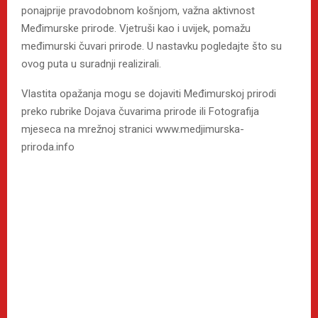
ponajprije pravodobnom košnjom, važna aktivnost
Međimurske prirode. Vjetruši kao i uvijek, pomažu
međimurski čuvari prirode. U nastavku pogledajte što su
ovog puta u suradnji realizirali.
Vlastita opažanja mogu se dojaviti Međimurskoj prirodi
preko rubrike Dojava čuvarima prirode ili Fotografija
mjeseca na mrežnoj stranici www.medjimurska-
priroda.info