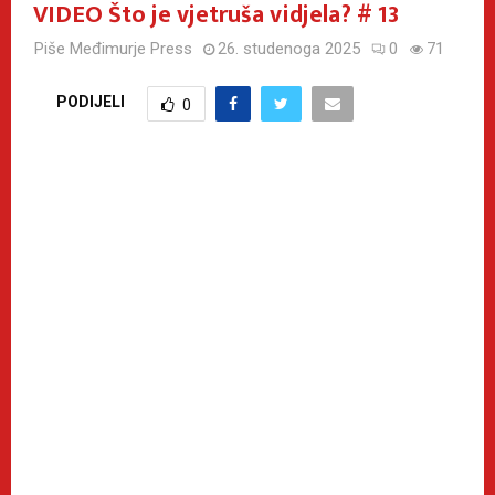
VIDEO Što je vjetruša vidjela? # 13
Piše
Međimurje Press
26. studenoga 2025
0
71
PODIJELI
0