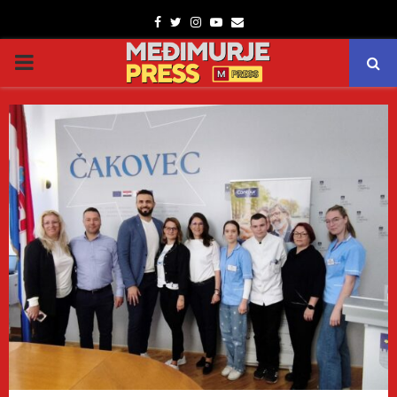
Facebook
Twitter
Instagram
Youtube
Email
PRIMARY
MENU