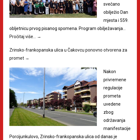
svečano
obilježio Dan
mjesta i 559.
obljetnicu prvog pisanog spomena. Program obilježavanja…
Pročitaj više…
→
Zrinsko-frankopanska ulica u Čakovcu ponovno otvorena za
promet
→
Nakon
privremene
regulacije
prometa
uvedene
zbog
održavanja
manifestacije
Porcijunkulovo, Zrinsko-frankopanska ulica od danas je