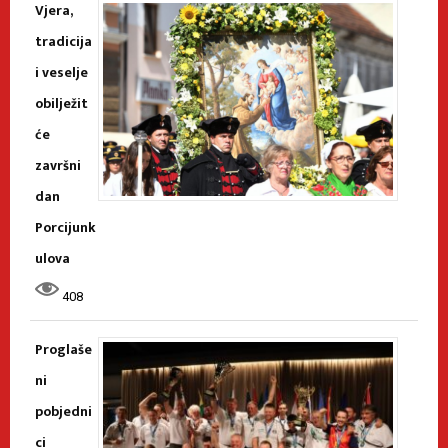
Vjera,
tradicija
i veselje
obilježit
će
završni
dan
Porcijunk
ulova
408
Proglaše
ni
pobjedni
ci