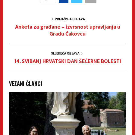
PRIJAŠNJA OBJAVA
Anketa za građane – izvrsnost upravljanja u
Gradu Čakovcu
SLJEDEĆA OBJAVA
14. SVIBANJ HRVATSKI DAN ŠEĆERNE BOLESTI
VEZANI ČLANCI