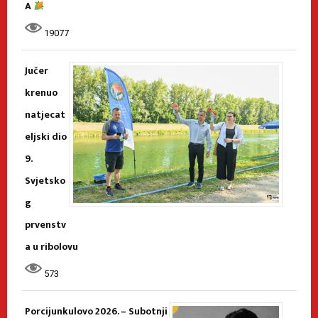
A
19077
Jučer
krenuo
natjecat
eljski dio
9.
Svjetsko
g
prvenstv
a u ribolovu
573
Porcijunkulovo 2026. – Subotnji