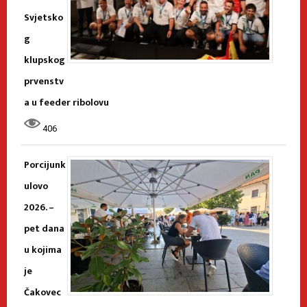
Svjetsko
g
klupskog
prvenstv
a u feeder ribolovu
406
Porcijunk
ulovo
2026. –
pet dana
u kojima
je
Čakovec