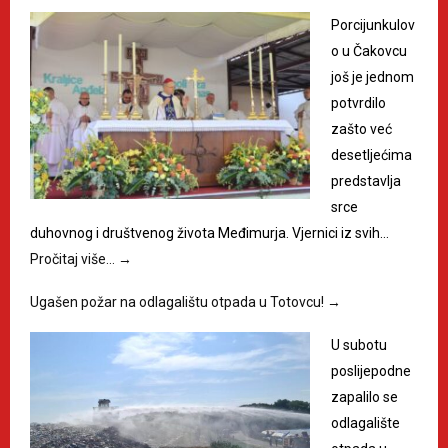
Porcijunkulov
o u Čakovcu
još je jednom
potvrdilo
zašto već
desetljećima
predstavlja
srce
duhovnog i društvenog života Međimurja. Vjernici iz svih…
Pročitaj više…
→
Ugašen požar na odlagalištu otpada u Totovcu!
→
U subotu
poslijepodne
zapalilo se
odlagalište