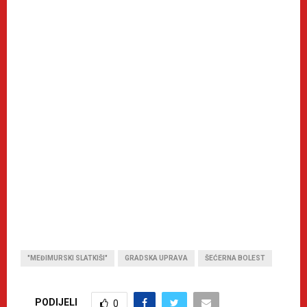
"MEĐIMURSKI SLATKIŠI"
GRADSKA UPRAVA
ŠEĆERNA BOLEST
PODIJELI
0