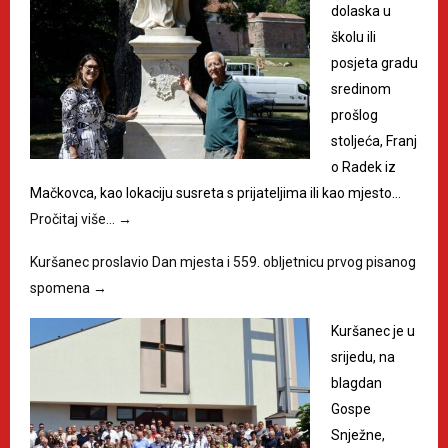
dolaska u
školu ili
posjeta gradu
sredinom
prošlog
stoljeća, Franj
o Radek iz
Mačkovca, kao lokaciju susreta s prijateljima ili kao mjesto…
Pročitaj više…
→
Kuršanec proslavio Dan mjesta i 559. obljetnicu prvog pisanog
spomena
→
Kuršanec je u
srijedu, na
blagdan
Gospe
Snježne,