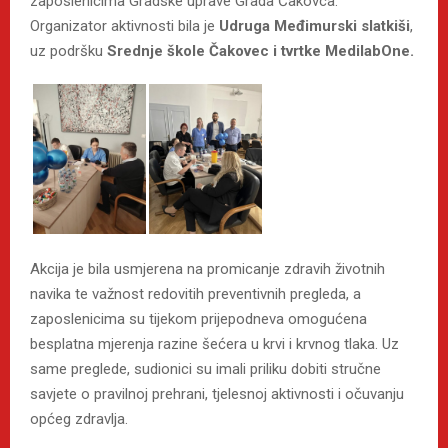
zaposlenicima Gradske uprave Grada Čakovca.
Organizator aktivnosti bila je
Udruga Međimurski slatkiši
,
uz podršku
Srednje škole Čakovec i tvrtke MedilabOne.
Akcija je bila usmjerena na promicanje zdravih životnih
navika te važnost redovitih preventivnih pregleda, a
zaposlenicima su tijekom prijepodneva omogućena
besplatna mjerenja razine šećera u krvi i krvnog tlaka. Uz
same preglede, sudionici su imali priliku dobiti stručne
savjete o pravilnoj prehrani, tjelesnoj aktivnosti i očuvanju
općeg zdravlja.