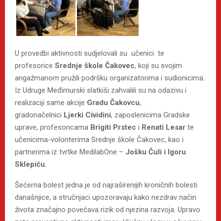
U provedbi aktivnosti sudjelovali su učenici te
profesorice
Srednje škole Čakovec
, koji su svojim
angažmanom pružili podršku organizatorima i sudionicima.
Iz Udruge Međimurski slatkiši zahvalili su na odazivu i
realizaciji same akcije
Gradu Čakovcu
,
gradonačelnici
Ljerki Cividini
, zaposlenicima Gradske
uprave, profesoricama
Brigiti Prstec
i
Renati Lesar
te
učenicima-volonterima Srednje škole Čakovec, kao i
partnerima iz tvrtke MedilabOne –
Jošku Čuli i Igoru
Sklepiću.
Šećerna bolest jedna je od najraširenijih kroničnih bolesti
današnjice, a stručnjaci upozoravaju kako nezdrav način
života značajno povećava rizik od njezina razvoja. Upravo