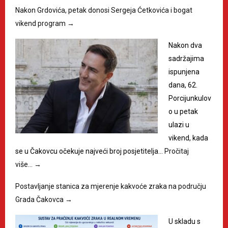
Nakon Grdovića, petak donosi Sergeja Ćetkovića i bogat
vikend program
→
Nakon dva
sadržajima
ispunjena
dana, 62.
Porcijunkulov
o u petak
ulazi u
vikend, kada
se u Čakovcu očekuje najveći broj posjetitelja…
Pročitaj
više…
→
Postavljanje stanica za mjerenje kakvoće zraka na području
Grada Čakovca
→
U skladu s