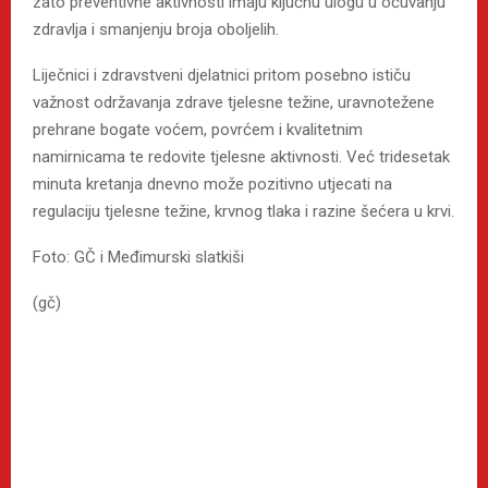
zato preventivne aktivnosti imaju ključnu ulogu u očuvanju
zdravlja i smanjenju broja oboljelih.
Liječnici i zdravstveni djelatnici pritom posebno ističu
važnost održavanja zdrave tjelesne težine, uravnotežene
prehrane bogate voćem, povrćem i kvalitetnim
namirnicama te redovite tjelesne aktivnosti. Već tridesetak
minuta kretanja dnevno može pozitivno utjecati na
regulaciju tjelesne težine, krvnog tlaka i razine šećera u krvi.
Foto: GČ i Međimurski slatkiši
(gč)