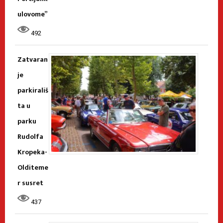
ulovome”
492
Zatvaran
je
parkirališ
ta u
parku
Rudolfa
Kropeka-
Olditeme
r susret
437