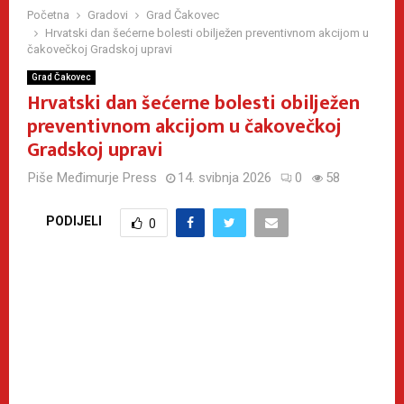
Početna
Gradovi
Grad Čakovec
Hrvatski dan šećerne bolesti obilježen preventivnom akcijom u
čakovečkoj Gradskoj upravi
Grad Čakovec
Hrvatski dan šećerne bolesti obilježen
preventivnom akcijom u čakovečkoj
Gradskoj upravi
Piše
Međimurje Press
14. svibnja 2026
0
58
PODIJELI
0