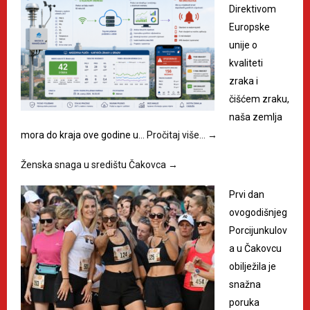
Direktivom
Europske
unije o
kvaliteti
zraka i
čišćem zraku,
naša zemlja
mora do kraja ove godine u…
Pročitaj više…
→
Ženska snaga u središtu Čakovca
→
Prvi dan
ovogodišnjeg
Porcijunkulov
a u Čakovcu
obilježila je
snažna
poruka