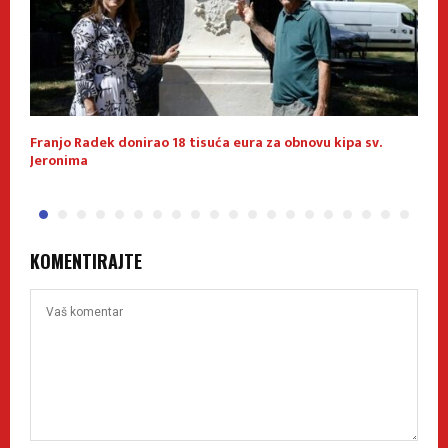
u
Franjo Radek donirao 18 tisuća eura za obnovu kipa sv.
K
Jeronima
p
KOMENTIRAJTE