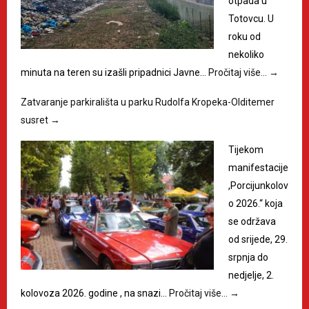
otpada u
Totovcu. U
roku od
nekoliko
minuta na teren su izašli pripadnici Javne…
Pročitaj više…
→
Zatvaranje parkirališta u parku Rudolfa Kropeka-Olditemer
susret
→
Tijekom
manifestacije
,Porcijunkolov
o 2026.“ koja
se održava
od srijede, 29.
srpnja do
nedjelje, 2.
kolovoza 2026. godine , na snazi…
Pročitaj više…
→