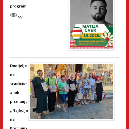
program
551
Dodijelje
na
tradicion
alnih
priznanja
„Najbolje
na
Porcijunk