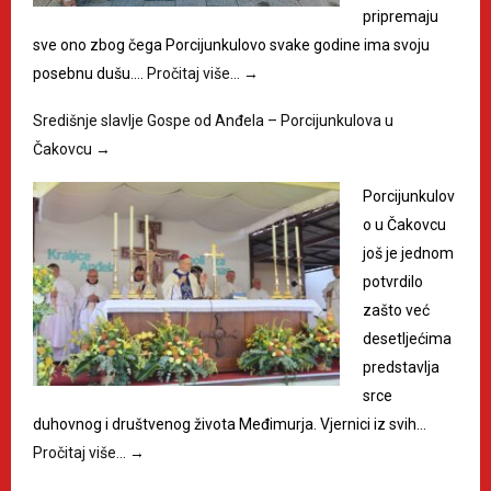
pripremaju
sve ono zbog čega Porcijunkulovo svake godine ima svoju
posebnu dušu.…
Pročitaj više…
→
Središnje slavlje Gospe od Anđela – Porcijunkulova u
Čakovcu
→
Porcijunkulov
o u Čakovcu
još je jednom
potvrdilo
zašto već
desetljećima
predstavlja
srce
duhovnog i društvenog života Međimurja. Vjernici iz svih…
Pročitaj više…
→