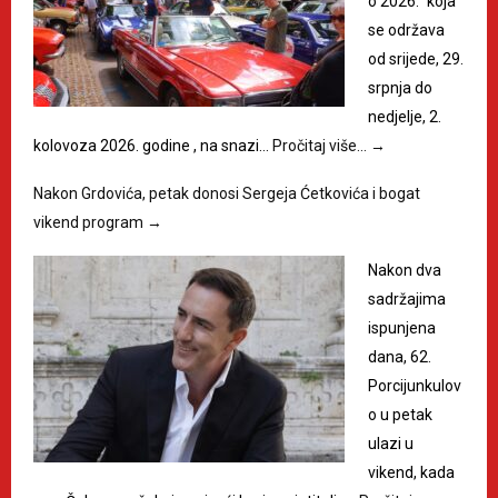
o 2026.“ koja
se održava
od srijede, 29.
srpnja do
nedjelje, 2.
kolovoza 2026. godine , na snazi…
Pročitaj više…
→
Nakon Grdovića, petak donosi Sergeja Ćetkovića i bogat
vikend program
→
Nakon dva
sadržajima
ispunjena
dana, 62.
Porcijunkulov
o u petak
ulazi u
vikend, kada