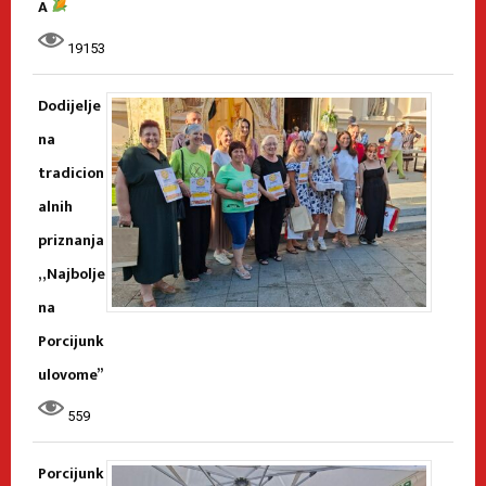
A
19153
Dodijelje
na
tradicion
alnih
priznanja
„Najbolje
na
Porcijunk
ulovome”
559
Porcijunk