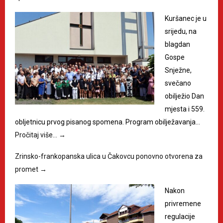
Kuršanec je u
srijedu, na
blagdan
Gospe
Snježne,
svečano
obilježio Dan
mjesta i 559.
obljetnicu prvog pisanog spomena. Program obilježavanja…
Pročitaj više…
→
Zrinsko-frankopanska ulica u Čakovcu ponovno otvorena za
promet
→
Nakon
privremene
regulacije