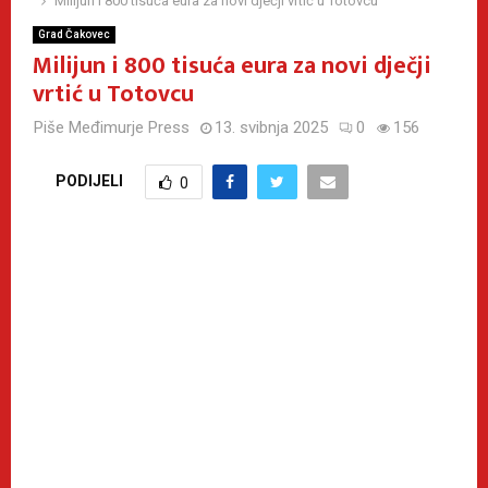
Milijun i 800 tisuća eura za novi dječji vrtić u Totovcu
Grad Čakovec
Milijun i 800 tisuća eura za novi dječji
vrtić u Totovcu
Piše
Međimurje Press
13. svibnja 2025
0
156
PODIJELI
0