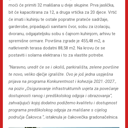
moći će primiti 32 mališana u dvije skupine. Prva jaslička,
bit će kapacitirana za 12, a druga vrtićka za 20 djece. Vrtić
će imati i kuhinju te ostale popratne prateće sadržaje,
garderobe, pripadajući sanitarni čvor, sobu za izolaciju,
dvoranu, odgajateljsku sobu s čajnom kuhinjom, arhivu te
spremišne ormare. Površina zgrade je 455,48 m2, a
natkrivenih terasa dodatni 88,58 m2. Na krovu će se
postaviti i solarna elektrana i to za vlastite potrebe.
“Naravno, uredit će se i okoliš, parkirališta, zelene površine
te novo, veliko dječje igralište. Ovo je još jedna uspješna
prijava na programa Konkurentnost i kohezija 2021.-2027.,
na poziv „Osiguravanje infrastrukturnih uvjeta za povećanje
dostupnosti ranog i predškolskog odgoja i obrazovanja“,
zahvaljujući kojoj dodatno podižemo kvalitetu i dostupnost
programa predškolskog odgoja za mališane s cijelog
područja Čakovca.“
, istaknula je čakovečka gradonačelnica.