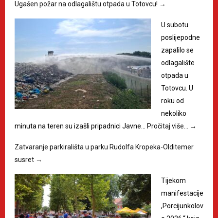
Ugašen požar na odlagalištu otpada u Totovcu!
→
U subotu
poslijepodne
zapalilo se
odlagalište
otpada u
Totovcu. U
roku od
nekoliko
minuta na teren su izašli pripadnici Javne…
Pročitaj više…
→
Zatvaranje parkirališta u parku Rudolfa Kropeka-Olditemer
susret
→
Tijekom
manifestacije
,Porcijunkolov