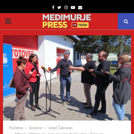
Facebook
Twitter
Instagram
Youtube
Email
PRIMARY
MENU
Početna
Gradovi
Grad Čakovec