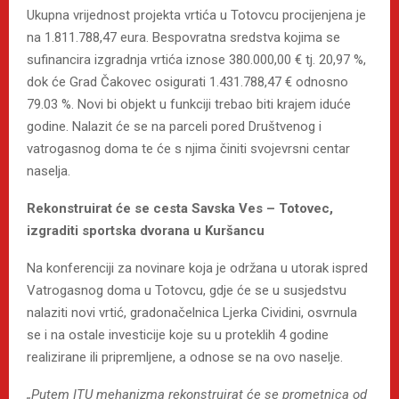
Ukupna vrijednost projekta vrtića u Totovcu procijenjena je
na 1.811.788,47 eura. Bespovratna sredstva kojima se
sufinancira izgradnja vrtića iznose 380.000,00 € tj. 20,97 %,
dok će Grad Čakovec osigurati 1.431.788,47 € odnosno
79.03 %. Novi bi objekt u funkciji trebao biti krajem iduće
godine. Nalazit će se na parceli pored Društvenog i
vatrogasnog doma te će s njima činiti svojevrsni centar
naselja.
Rekonstruirat će se cesta Savska Ves – Totovec,
izgraditi sportska dvorana u Kuršancu
Na konferenciji za novinare koja je održana u utorak ispred
Vatrogasnog doma u Totovcu, gdje će se u susjedstvu
nalaziti novi vrtić, gradonačelnica Ljerka Cividini, osvrnula
se i na ostale investicije koje su u proteklih 4 godine
realizirane ili pripremljene, a odnose se na ovo naselje.
„Putem ITU mehanizma rekonstruirat će se prometnica od