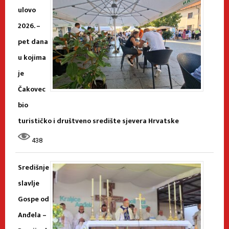
ulovo
2026. –
pet dana
u kojima
je
Čakovec
bio
turističko i društveno središte sjevera Hrvatske
438
Središnje
slavlje
Gospe od
Anđela –