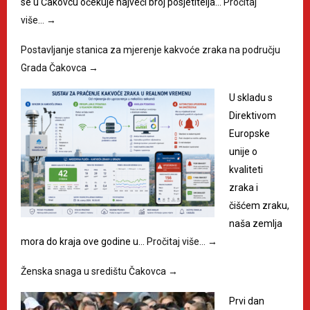
se u Čakovcu očekuje najveći broj posjetitelja…
Pročitaj
više…
→
Postavljanje stanica za mjerenje kakvoće zraka na području
Grada Čakovca
→
U skladu s
Direktivom
Europske
unije o
kvaliteti
zraka i
čišćem zraku,
naša zemlja
mora do kraja ove godine u…
Pročitaj više…
→
Ženska snaga u središtu Čakovca
→
Prvi dan