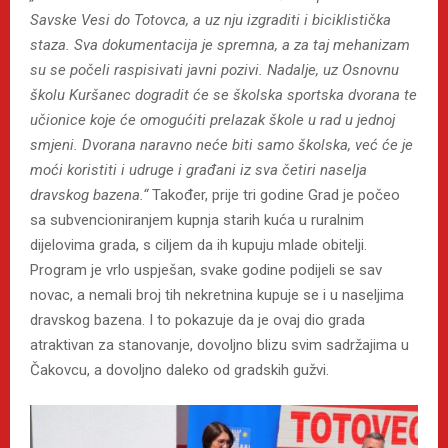
Savske Vesi do Totovca, a uz nju izgraditi i biciklistička
staza. Sva dokumentacija je spremna, a za taj mehanizam
su se počeli raspisivati javni pozivi. Nadalje, uz Osnovnu
školu Kuršanec dogradit će se školska sportska dvorana te
učionice koje će omogućiti prelazak škole u rad u jednoj
smjeni. Dvorana naravno neće biti samo školska, već će je
moći koristiti i udruge i građani iz sva četiri naselja
dravskog bazena.“
Također, prije tri godine Grad je počeo
sa subvencioniranjem kupnja starih kuća u ruralnim
dijelovima grada, s ciljem da ih kupuju mlade obitelji.
Program je vrlo uspješan, svake godine podijeli se sav
novac, a nemali broj tih nekretnina kupuje se i u naseljima
dravskog bazena. I to pokazuje da je ovaj dio grada
atraktivan za stanovanje, dovoljno blizu svim sadržajima u
Čakovcu, a dovoljno daleko od gradskih gužvi.