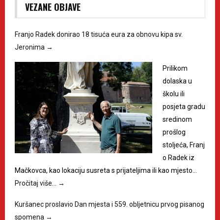
VEZANE OBJAVE
Franjo Radek donirao 18 tisuća eura za obnovu kipa sv.
Jeronima
→
Prilikom
dolaska u
školu ili
posjeta gradu
sredinom
prošlog
stoljeća, Franj
o Radek iz
Mačkovca, kao lokaciju susreta s prijateljima ili kao mjesto…
Pročitaj više…
→
Kuršanec proslavio Dan mjesta i 559. obljetnicu prvog pisanog
spomena
→