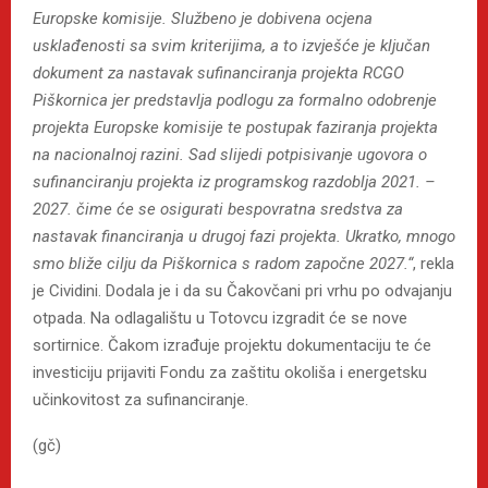
Europske komisije. Službeno je dobivena ocjena
usklađenosti sa svim kriterijima, a to izvješće je ključan
dokument za nastavak sufinanciranja projekta RCGO
Piškornica jer predstavlja podlogu za formalno odobrenje
projekta Europske komisije te postupak faziranja projekta
na nacionalnoj razini. Sad slijedi potpisivanje ugovora o
sufinanciranju projekta iz programskog razdoblja 2021. –
2027. čime će se osigurati bespovratna sredstva za
nastavak financiranja u drugoj fazi projekta. Ukratko, mnogo
smo bliže cilju da Piškornica s radom započne 2027.“
, rekla
je Cividini. Dodala je i da su Čakovčani pri vrhu po odvajanju
otpada. Na odlagalištu u Totovcu izgradit će se nove
sortirnice. Čakom izrađuje projektu dokumentaciju te će
investiciju prijaviti Fondu za zaštitu okoliša i energetsku
učinkovitost za sufinanciranje.
(gč)