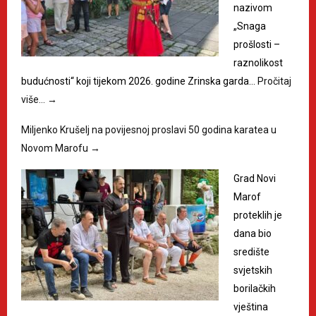
nazivom
„Snaga
prošlosti –
raznolikost
budućnosti“ koji tijekom 2026. godine Zrinska garda…
Pročitaj
više…
→
Miljenko Krušelj na povijesnoj proslavi 50 godina karatea u
Novom Marofu
→
Grad Novi
Marof
proteklih je
dana bio
središte
svjetskih
borilačkih
vještina