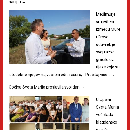
nasipa
→
Međimurje,
smješteno
između Mure
i Drave,
oduvijek je
svoj razvoj
gradilo uz
rijeke koje su
istodobno njegov najveći prirodni resurs,…
Pročitaj više…
→
Općina Sveta Marija proslavila svoj dan
→
U Općini
Sveta Marija
već vlada
blagdansko
ozračje