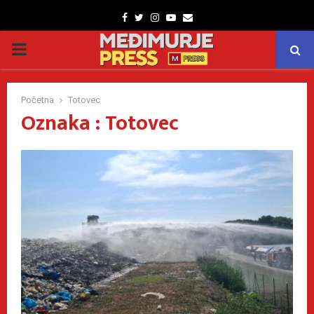
Facebook
Twitter
Instagram
Youtube
Email
PRIMARY
MENU
Početna
Totovec
Oznaka : Totovec