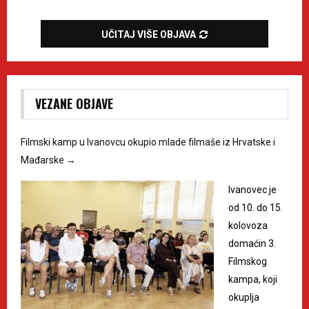
UČITAJ VIŠE OBJAVA
VEZANE OBJAVE
Filmski kamp u Ivanovcu okupio mlade filmaše iz Hrvatske i
Mađarske
→
Ivanovec je
od 10. do 15.
kolovoza
domaćin 3.
Filmskog
kampa, koji
okuplja