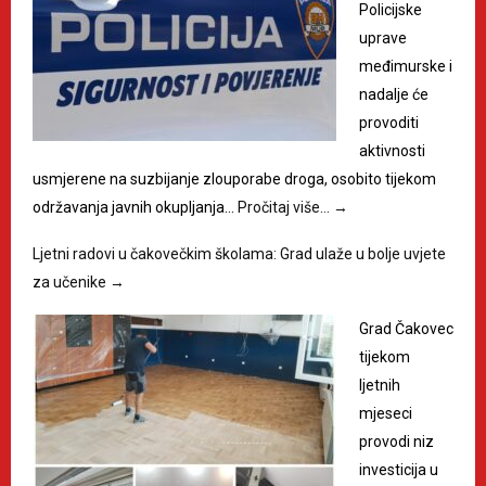
Policijske
uprave
međimurske i
nadalje će
provoditi
aktivnosti
usmjerene na suzbijanje zlouporabe droga, osobito tijekom
održavanja javnih okupljanja…
Pročitaj više…
→
Ljetni radovi u čakovečkim školama: Grad ulaže u bolje uvjete
za učenike
→
Grad Čakovec
tijekom
ljetnih
mjeseci
provodi niz
investicija u