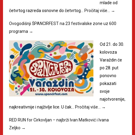
mlade od
četvrtog razreda osnovne do četvrtog…
Pročitaj više…
→
Ovogodišnji ŠPANCIRFEST na 23 festivalske zone uz 600
programa
→
Od 21. do 30.
kolovoza
Varaždin će
po 28. put
ponovno
pokazati
svoje
najotvorenije,
najkreativnije i najživlje lice. U čak…
Pročitaj više…
→
RED RUN for Cirkovljan – najbrži Ivan Matković i Ivana
Zeljko
→