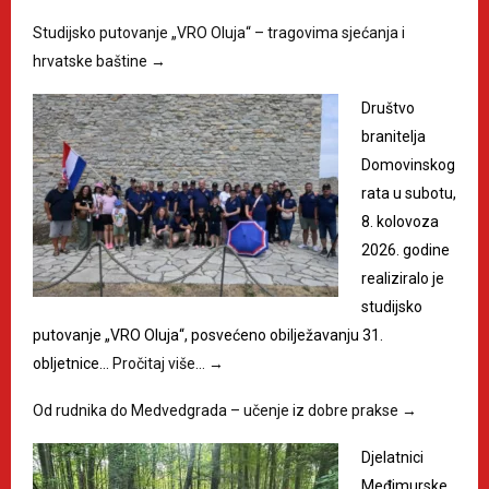
Studijsko putovanje „VRO Oluja“ – tragovima sjećanja i
hrvatske baštine
→
Društvo
branitelja
Domovinskog
rata u subotu,
8. kolovoza
2026. godine
realiziralo je
studijsko
putovanje „VRO Oluja“, posvećeno obilježavanju 31.
obljetnice…
Pročitaj više…
→
Od rudnika do Medvedgrada – učenje iz dobre prakse
→
Djelatnici
Međimurske