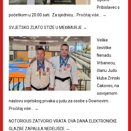
Pribislavec s
početkom u 20:00 sati. Za sjednicu…
Pročitaj više…
→
SVJETSKO ZLATO STIŽE U MEĐIMURJE
→
Velike
čestitke
Nenadu
Vrbanecu,
članu Judo
kluba Zrinski
Čakovec, na
osvojenom
naslovu svjetskog prvaka u judu za osobe s Downovim…
Pročitaj više…
→
NOTORIOUS ZATVORIO VRATA: DVA DANA ELEKTRONIČKE
GLAZBE ZAPALILA NEDELIŠĆE
→