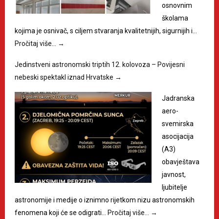
osnovnim
školama
kojima je osnivač, s ciljem stvaranja kvalitetnijih, sigurnijih i…
Pročitaj više…
→
Jedinstveni astronomski triptih 12. kolovoza – Povijesni
nebeski spektakl iznad Hrvatske
→
Jadranska
aero-
svemirska
asocijacija
(A3)
obavještava
javnost,
ljubitelje
astronomije i medije o iznimno rijetkom nizu astronomskih
fenomena koji će se odigrati…
Pročitaj više…
→