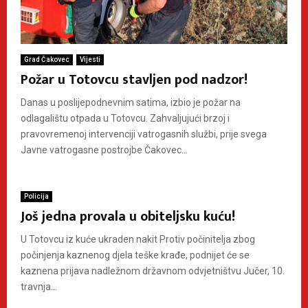
Grad Čakovec
Vijesti
Požar u Totovcu stavljen pod nadzor!
Danas u poslijepodnevnim satima, izbio je požar na
odlagalištu otpada u Totovcu. Zahvaljujući brzoj i
pravovremenoj intervenciji vatrogasnih službi, prije svega
Javne vatrogasne postrojbe Čakovec...
Policija
Još jedna provala u obiteljsku kuću!
U Totovcu iz kuće ukraden nakit Protiv počinitelja zbog
počinjenja kaznenog djela teške krađe, podnijet će se
kaznena prijava nadležnom državnom odvjetništvu Jučer, 10.
travnja...