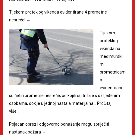
Tijekom proteklog vikenda evidentirane 4 prometne
nesreće!
→
Tijekom
proteklog
vikenda na
međimurski
m
prometnicam
a
evidentirane
su četiri prometne nesreće, od kojih su tri bile s ozlijeđenim
osobama, dok je u jednoj nastala materijalna…
Pročitaj
više…
→
Pojačan oprez i odgovorno ponašanje mogu spriječiti
nastanak požara
→