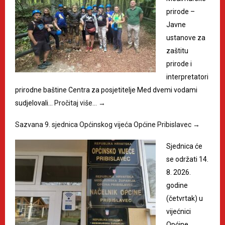
prirode –
Javne
ustanove za
zaštitu
prirode i
interpretatori
prirodne baštine Centra za posjetitelje Med dvemi vodami
sudjelovali…
Pročitaj više…
→
Sazvana 9. sjednica Općinskog vijeća Općine Pribislavec
→
Sjednica će
se održati 14.
8. 2026.
godine
(četvrtak) u
vijećnici
Općine