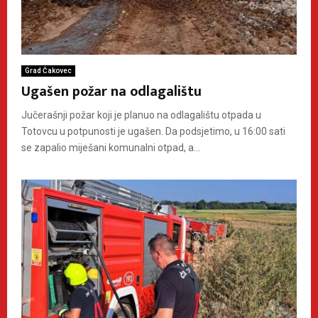
Grad Čakovec
Ugašen požar na odlagalištu
Jučerašnji požar koji je planuo na odlagalištu otpada u
Totovcu u potpunosti je ugašen. Da podsjetimo, u 16:00 sati
se zapalio miješani komunalni otpad, a...