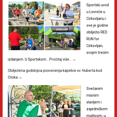
Sportski uvod
u Lovreče u
Cirkovljanu i
ove je godine
obilježio RED
RUN for
Cirkovljan,
svojim trećim
izdanjem. U Sportskom…
Pročitaj više…
→
Obilježena godišnjica posvećenja kapelice sv. Huberta kod
Otoka
→
Svečanim
misnim
slavljem i
zajedničkom
molitvom, u