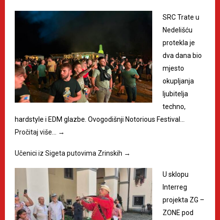
SRC Trate u
Nedelišću
protekla je
dva dana bio
mjesto
okupljanja
ljubitelja
techno,
hardstyle i EDM glazbe. Ovogodišnji Notorious Festival…
Pročitaj više…
→
Učenici iz Sigeta putovima Zrinskih
→
U sklopu
Interreg
projekta ZG –
ZONE pod