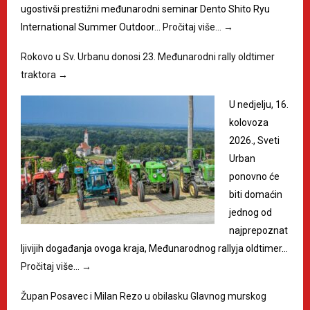
ugostivši prestižni međunarodni seminar Dento Shito Ryu
International Summer Outdoor…
Pročitaj više…
→
Rokovo u Sv. Urbanu donosi 23. Međunarodni rally oldtimer
traktora
→
U nedjelju, 16.
kolovoza
2026., Sveti
Urban
ponovno će
biti domaćin
jednog od
najprepoznat
ljivijih događanja ovoga kraja, Međunarodnog rallyja oldtimer…
Pročitaj više…
→
Župan Posavec i Milan Rezo u obilasku Glavnog murskog