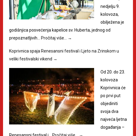
nedjelju 9.
kolovoza,
obilježena je
godišnjica posvećenja kapelice sv. Huberta, jednog od
prepoznatljivih…
Pročitaj više…
→
Koprivnica spaja Renesansni festival i Ljeto na Zrinskom u
veliki festivalski vikend
→
Od 20. do 23.
kolovoza
Koprivnica će
po prvi put
objediniti
svoja dva
najveća ljetna
događanja –
Renesansni festival i…
Pročitaj više…
→