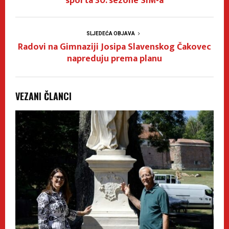
sporta 30. sezone SIM-a
SLJEDEĆA OBJAVA
Radovi na Gimnaziji Josipa Slavenskog Čakovec
napreduju prema planu
VEZANI ČLANCI