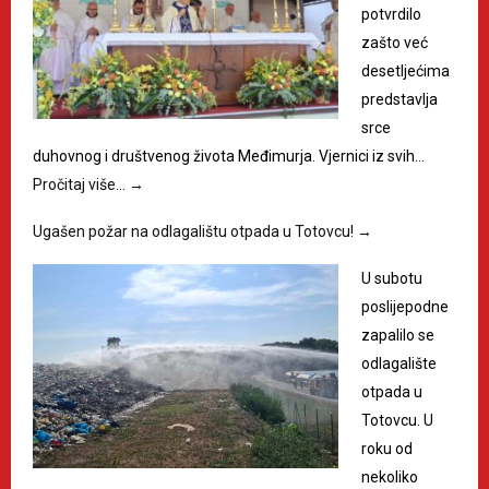
potvrdilo
zašto već
desetljećima
predstavlja
srce
duhovnog i društvenog života Međimurja. Vjernici iz svih…
Pročitaj više…
→
Ugašen požar na odlagalištu otpada u Totovcu!
→
U subotu
poslijepodne
zapalilo se
odlagalište
otpada u
Totovcu. U
roku od
nekoliko