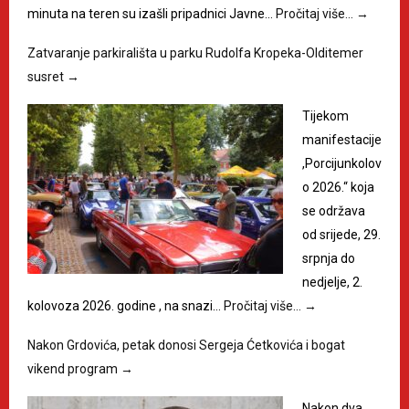
minuta na teren su izašli pripadnici Javne…
Pročitaj više…
→
Zatvaranje parkirališta u parku Rudolfa Kropeka-Olditemer
susret
→
Tijekom
manifestacije
,Porcijunkolov
o 2026.“ koja
se održava
od srijede, 29.
srpnja do
nedjelje, 2.
kolovoza 2026. godine , na snazi…
Pročitaj više…
→
Nakon Grdovića, petak donosi Sergeja Ćetkovića i bogat
vikend program
→
Nakon dva