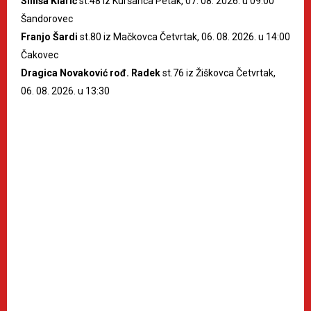
Siniša Klarić
st.48 iz Kuršanca Petak, 07. 08. 2026. u 09:00
Šandorovec
Franjo Šardi
st.80 iz Mačkovca Četvrtak, 06. 08. 2026. u 14:00
Čakovec
Dragica Novaković rođ. Radek
st.76 iz Žiškovca Četvrtak,
06. 08. 2026. u 13:30