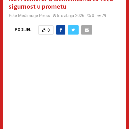
sigurnost u prometu
Piše
Međimurje Press
6. svibnja 2026
0
79
PODIJELI
0