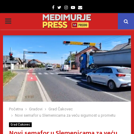
Facebook
Twitter
Instagram
Youtube
Email
PRIMARY
MENU
Početna
Gradovi
Grad Čakovec
Novi semafor u Slemenicama za veću sigurnost u prometu
Grad Čakovec
Novi semafor u Slemenicama za veću