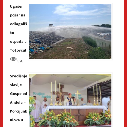
Ugašen
požar na
odlagališ
tu
otpada u
Totovcu!
393
Središnje
slavlje
Gospe od
Anđela –
Porcijunk
ulova u