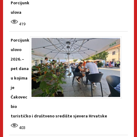
Porcijunk
ulova
419
Porcijunk
ulovo
2026. –
pet dana
u kojima
je
Čakovec
bio
turističko i društveno središte sjevera Hrvatske
403