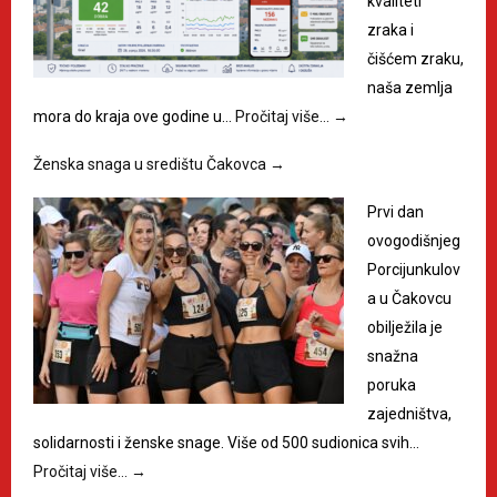
kvaliteti
zraka i
čišćem zraku,
naša zemlja
mora do kraja ove godine u…
Pročitaj više…
→
Ženska snaga u središtu Čakovca
→
Prvi dan
ovogodišnjeg
Porcijunkulov
a u Čakovcu
obilježila je
snažna
poruka
zajedništva,
solidarnosti i ženske snage. Više od 500 sudionica svih…
Pročitaj više…
→