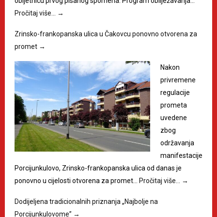
obljetnicu prvog pisanog spomena. Program obilježavanja…
Pročitaj više…
→
Zrinsko-frankopanska ulica u Čakovcu ponovno otvorena za
promet
→
Nakon
privremene
regulacije
prometa
uvedene
zbog
održavanja
manifestacije
Porcijunkulovo, Zrinsko-frankopanska ulica od danas je
ponovno u cijelosti otvorena za promet…
Pročitaj više…
→
Dodijeljena tradicionalnih priznanja „Najbolje na
Porcijunkulovome”
→