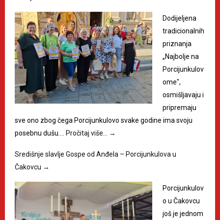
Dodijeljena
tradicionalnih
priznanja
„Najbolje na
Porcijunkulov
ome",
osmišljavaju i
pripremaju
sve ono zbog čega Porcijunkulovo svake godine ima svoju
posebnu dušu.…
Pročitaj više…
→
Središnje slavlje Gospe od Anđela – Porcijunkulova u
Čakovcu
→
Porcijunkulov
o u Čakovcu
još je jednom