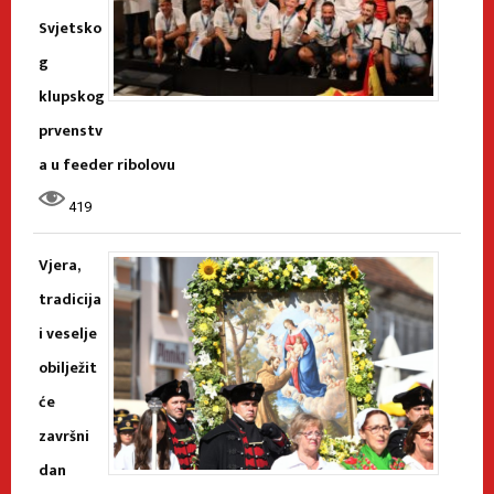
Svjetsko
g
klupskog
prvenstv
a u feeder ribolovu
419
Vjera,
tradicija
i veselje
obilježit
će
završni
dan