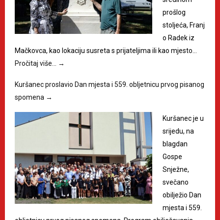
prošlog
stoljeća, Franj
o Radek iz
Mačkovca, kao lokaciju susreta s prijateljima ili kao mjesto…
Pročitaj više…
→
Kuršanec proslavio Dan mjesta i 559. obljetnicu prvog pisanog
spomena
→
Kuršanec je u
srijedu, na
blagdan
Gospe
Snježne,
svečano
obilježio Dan
mjesta i 559.