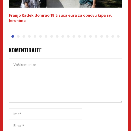
u
Franjo Radek donirao 18 tisuća eura za obnovu kipa sv.
K
Jeronima
p
KOMENTIRAJTE