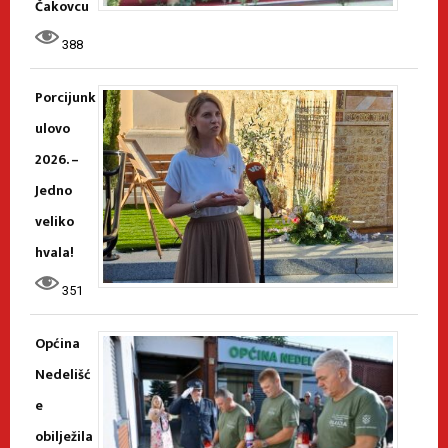
Čakovcu
388
Porcijunk
ulovo
2026. –
Jedno
veliko
hvala!
351
Općina
Nedelišć
e
obilježila