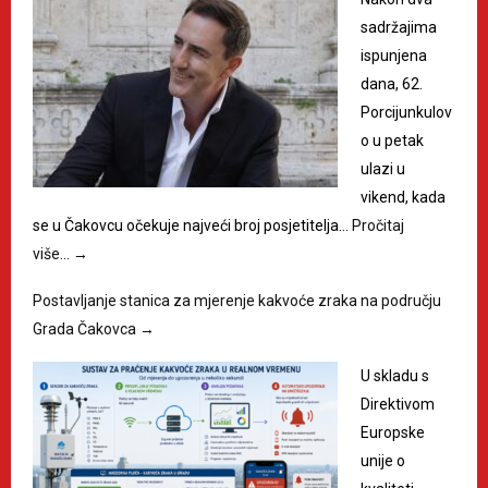
sadržajima
ispunjena
dana, 62.
Porcijunkulov
o u petak
ulazi u
vikend, kada
se u Čakovcu očekuje najveći broj posjetitelja…
Pročitaj
više…
→
Postavljanje stanica za mjerenje kakvoće zraka na području
Grada Čakovca
→
U skladu s
Direktivom
Europske
unije o