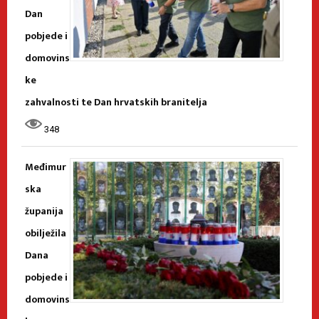
Dan
pobjede i
domovins
ke
zahvalnosti te Dan hrvatskih branitelja
348
Međimur
ska
županija
obilježila
Dana
pobjede i
domovins