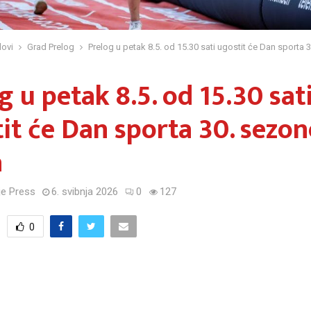
ovi
Grad Prelog
Prelog u petak 8.5. od 15.30 sati ugostit će Dan sporta
g u petak 8.5. od 15.30 sat
it će Dan sporta 30. sezon
a
e Press
6. svibnja 2026
0
127
0