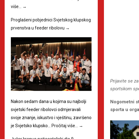
više…
→
Proglašeni pobjednici Svjetskog klupskog
prvenstva u feeder ribolovu
→
Prijavite se z
sportskom sp
Nogometni st
Nakon sedam dana u kojima su najbolji
sporta u org
svjetski feeder ribolovci odmjeravali
svoje znanje, iskustvo i vještinu, završeno
je Svjetsko klupsko…
Pročitaj više…
→
Jučer krenuo natjecateljski dio 9.