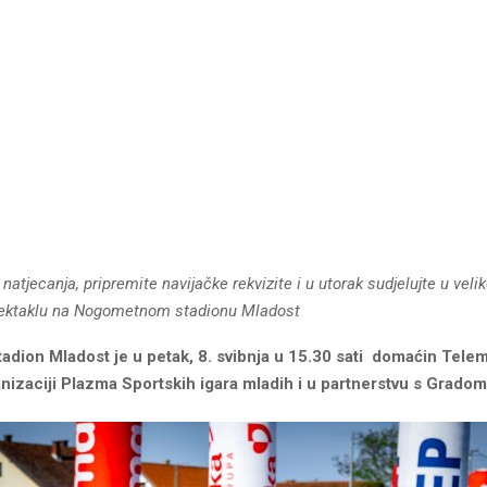
a natjecanja, pripremite navijačke rekvizite i u utorak sudjelujte u vel
ektaklu na Nogometnom stadionu Mladost
adion Mladost je u petak, 8. svibnja u 15.30 sati domaćin Tel
anizaciji Plazma Sportskih igara mladih i u partnerstvu s Grado