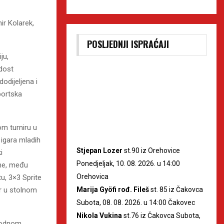
r Kolarek,
POSLJEDNJI ISPRAĆAJI
ju,
adost
odijeljena i
portska
m turniru u
 igara mladih
Stjepan Lozer
st.90 iz Orehovice
i
Ponedjeljak, 10. 08. 2026. u 14:00
ine, među
Orehovica
, 3×3 Sprite
Marija Gyöfi rođ. Fileš
st. 85 iz Čakovca
ir u stolnom
Subota, 08. 08. 2026. u 14:00 Čakovec
Nikola Vukina
st.76 iz Čakovca Subota,
thodnom