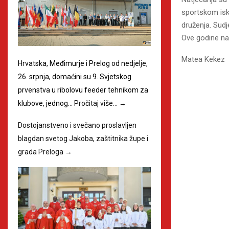
sportskom isku
druženja. Sudj
Ove godine na 
Matea Kekez
Hrvatska, Međimurje i Prelog od nedjelje,
26. srpnja, domaćini su 9. Svjetskog
prvenstva u ribolovu feeder tehnikom za
klubove, jednog…
Pročitaj više…
→
Dostojanstveno i svečano proslavljen
blagdan svetog Jakoba, zaštitnika župe i
grada Preloga
→