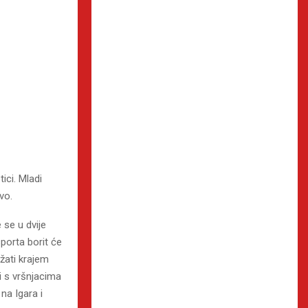
ici. Mladi
vo.
 se u dvije
porta borit će
žati krajem
ti s vršnjacima
na Igara i