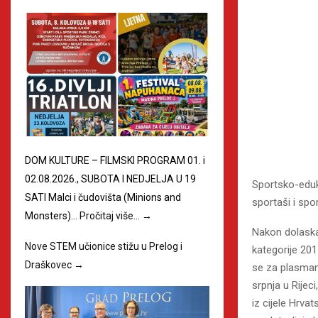
DOM KULTURE – FILMSKI PROGRAM 01. i
02.08.2026., SUBOTA I NEDJELJA U 19
Sportsko-eduka
SATI Malci i čudovišta (Minions and
sportaši i spo
Monsters)…
Pročitaj više…
→
Nakon dolaska 
Nove STEM učionice stižu u Prelog i
kategorije 201
Draškovec
→
se za plasman
srpnja u Rijeci
iz cijele Hrva