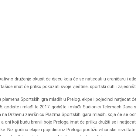
tivno druženje okupit će djecu koja će se natjecati u graničaru i atlet
rtašice imat će priliku pokazati svoje vještine, sportski duh i zajedništ
plamena Sportskih igra mladih u Prelog, ekipe i pojedinci natjecat će
5. godište i mlađi te 2017. godište i mlađi. Sudionici Telemach Dana s
 na Državnu završnicu Plazma Sportskih igara mladih, koja će se odr
, a oni koji budu branili boje Preloga imat će priliku družiti se i natjeca
tske. Niz godina ekipe i pojedinci iz Preloga postižu vrhunske rezultate 