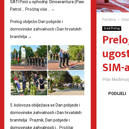
SATI Psići u ophodnji: Dinoavantura (Paw
Patrol:…
Pročitaj više…
→
Početna
Grad
Prelog obilježio Dan pobjede i
domovinske zahvalnosti i Dan hrvatskih
Grad Prelog
Prelo
branitelja
→
ugost
SIM-
Piše
Međimurj
PODIJELI
5. kolovoza obilježava se Dan pobjede i
domovinske zahvalnosti i Dan hrvatskih
branitelja. Praznik, Dan pobjede i
domovinske zahvalnosti i…
Pročitaj