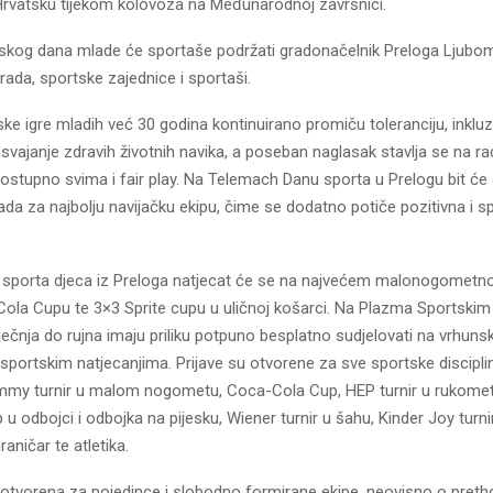
 Hrvatsku tijekom kolovoza na Međunarodnoj završnici.
skog dana mlade će sportaše podržati gradonačelnik Preloga Ljubomi
rada, sportske zajednice i sportaši.
e igre mladih već 30 godina kontinuirano promiču toleranciju, inkluzi
i usvajanje zdravih životnih navika, a poseban naglasak stavlja se na r
ostupno svima i fair play. Na Telemach Danu sporta u Prelogu bit će d
da za najbolju navijačku ekipu, čime se dodatno potiče pozitivna i s
sporta djeca iz Preloga natjecat će se na najvećem malonogometno
Cola Cupu te 3×3 Sprite cupu u uličnoj košarci. Na Plazma Sportskim
ječnja do rujna imaju priliku potpuno besplatno sudjelovati na vrhunsk
sportskim natjecanjima. Prijave su otvorene za sve sportske discipl
mmy turnir u malom nogometu, Coca-Cola Cup, HEP turnir u rukometu
 u odbojci i odbojka na pijesku, Wiener turnir u šahu, Kinder Joy turn
graničar te atletika.
 otvorena za pojedince i slobodno formirane ekipe, neovisno o pre