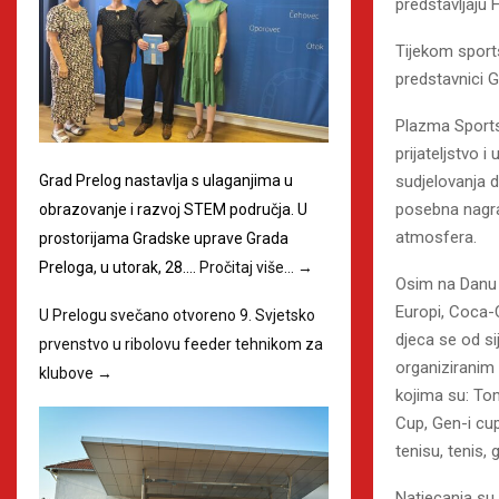
predstavljaju
Tijekom sport
predstavnici G
Plazma Sportsk
prijateljstvo 
sudjelovanja d
Grad Prelog nastavlja s ulaganjima u
posebna nagra
obrazovanje i razvoj STEM područja. U
atmosfera.
prostorijama Gradske uprave Grada
Preloga, u utorak, 28.…
Pročitaj više…
→
Osim na Danu 
Europi, Coca-
U Prelogu svečano otvoreno 9. Svjetsko
djeca se od si
prvenstvo u ribolovu feeder tehnikom za
organiziranim 
klubove
→
kojima su: To
Cup, Gen-i cup
tenisu, tenis, 
Natjecanja su