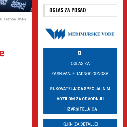
OGLAS ZA POSAO
 30. sezone SIM-a
i
e
OGLAS ZA
ZASNIVANJE RADNOG ODNOSA:
RUKOVATELJ/ICA SPECIJALNIM
VOZILOM ZA ODVODNJU
1 IZVRŠITELJ/ICA
KLIKNI ZA DETALJE!