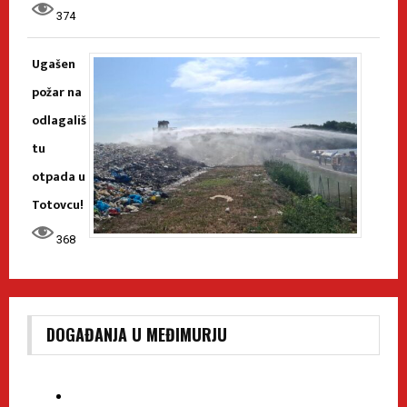
374
Ugašen
požar na
odlagališ
tu
otpada u
Totovcu!
368
DOGAĐANJA U MEĐIMURJU