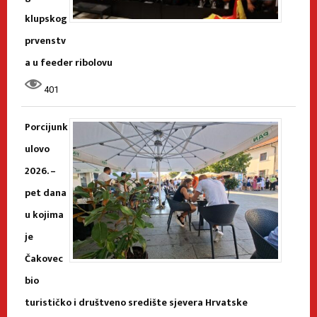
klupskog
prvenstv
a u feeder ribolovu
401
Porcijunk
ulovo
2026. –
pet dana
u kojima
je
Čakovec
bio
turističko i društveno središte sjevera Hrvatske