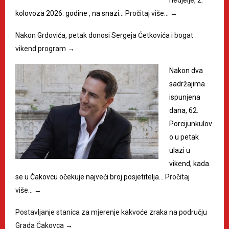
kolovoza 2026. godine , na snazi…
Pročitaj više…
→
Nakon Grdovića, petak donosi Sergeja Ćetkovića i bogat
vikend program
→
Nakon dva
sadržajima
ispunjena
dana, 62.
Porcijunkulov
o u petak
ulazi u
vikend, kada
se u Čakovcu očekuje najveći broj posjetitelja…
Pročitaj
više…
→
Postavljanje stanica za mjerenje kakvoće zraka na području
Grada Čakovca
→