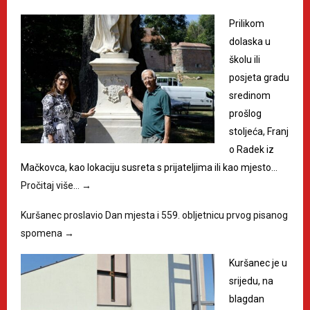
Prilikom
dolaska u
školu ili
posjeta gradu
sredinom
prošlog
stoljeća, Franj
o Radek iz
Mačkovca, kao lokaciju susreta s prijateljima ili kao mjesto…
Pročitaj više…
→
Kuršanec proslavio Dan mjesta i 559. obljetnicu prvog pisanog
spomena
→
Kuršanec je u
srijedu, na
blagdan