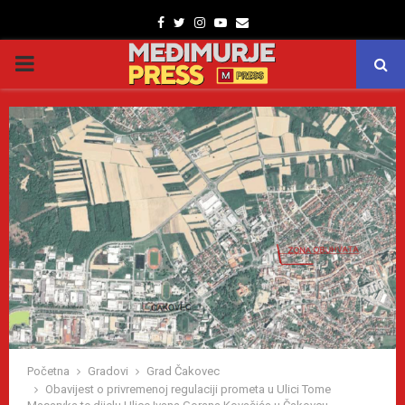
Facebook
Twitter
Instagram
Youtube
Email
PRIMARY
MENU
Početna
Gradovi
Grad Čakovec
Obavijest o privremenoj regulaciji prometa u Ulici Tome