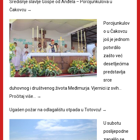
Središnje slavlje Gospe od Anđela – Porcijunkulova u
Čakovcu
→
Porcijunkulov
o u Čakovcu
još je jednom
potvrdilo
zašto već
desetljećima
predstavlja
srce
duhovnog i društvenog života Međimurja. Vjernici iz svih…
Pročitaj više…
→
Ugašen požar na odlagalištu otpada u Totovcu!
→
U subotu
poslijepodne
zapalilo se