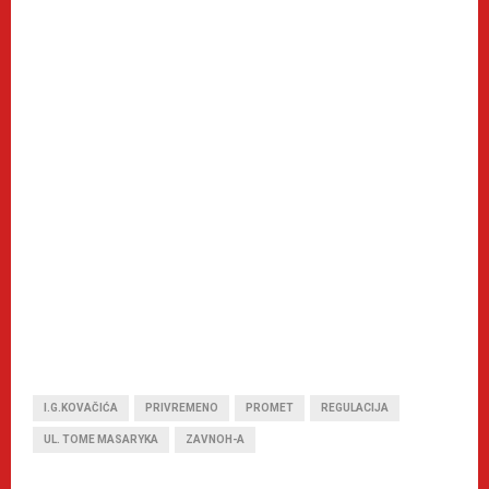
I.G.KOVAČIĆA
PRIVREMENO
PROMET
REGULACIJA
UL. TOME MASARYKA
ZAVNOH-A