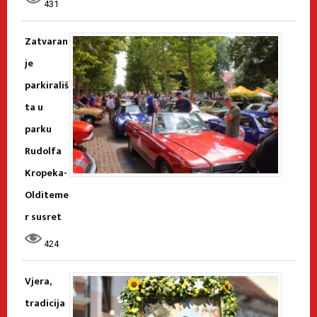
431
Zatvaran
je
parkirališ
ta u
parku
Rudolfa
Kropeka-
Olditeme
r susret
424
Vjera,
tradicija