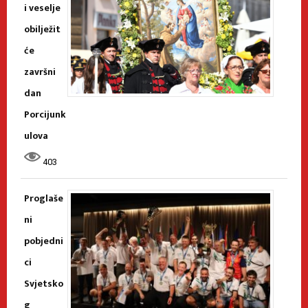
i veselje
obilježit
će
završni
dan
Porcijunk
ulova
403
Proglaše
ni
pobjedni
ci
Svjetsko
g