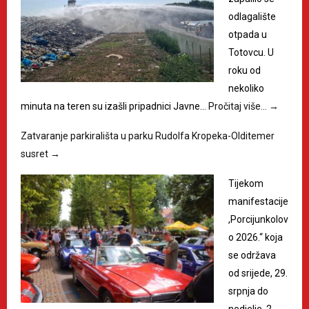
odlagalište
otpada u
Totovcu. U
roku od
nekoliko
minuta na teren su izašli pripadnici Javne…
Pročitaj više…
→
Zatvaranje parkirališta u parku Rudolfa Kropeka-Olditemer
susret
→
Tijekom
manifestacije
,Porcijunkolov
o 2026.“ koja
se održava
od srijede, 29.
srpnja do
nedjelje, 2.