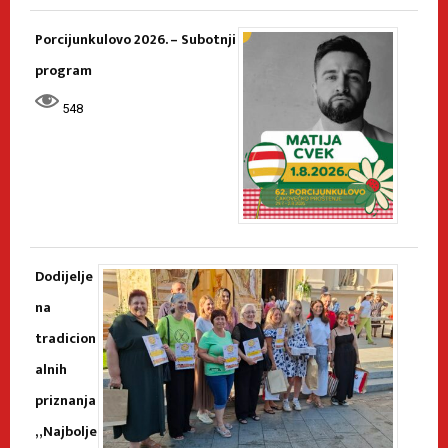
Porcijunkulovo 2026. – Subotnji
program
548
Dodijelje
na
tradicion
alnih
priznanja
„Najbolje