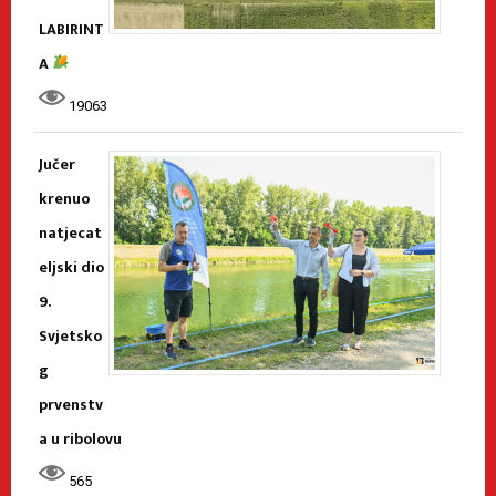
LABIRINT
A
19063
Jučer
krenuo
natjecat
eljski dio
9.
Svjetsko
g
prvenstv
a u ribolovu
565