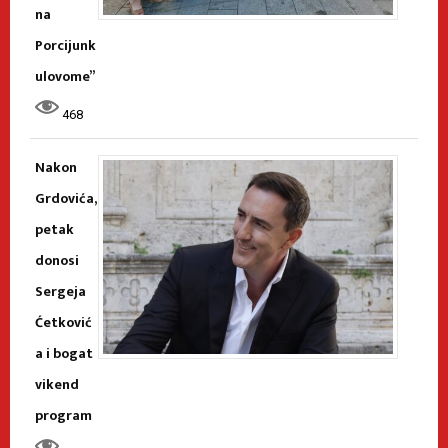
na
Porcijunk
ulovome”
468
Nakon
Grdovića,
petak
donosi
Sergeja
Ćetković
a i bogat
vikend
program