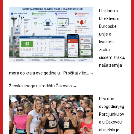
U skladu s
Direktivom
Europske
unije o
kvaliteti
zraka i
čišćem zraku,
naša zemlja
mora do kraja ove godine u…
Pročitaj više…
→
Ženska snaga u središtu Čakovca
→
Prvi dan
ovogodišnjeg
Porcijunkulov
a u Čakovcu
obilježila je