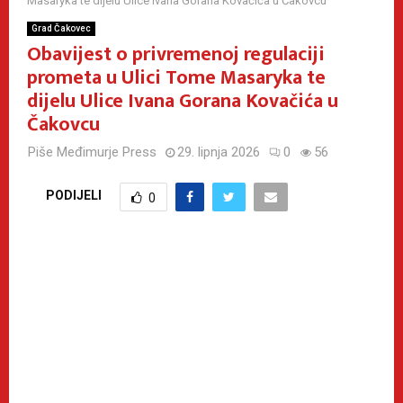
Masaryka te dijelu Ulice Ivana Gorana Kovačića u Čakovcu
Grad Čakovec
Obavijest o privremenoj regulaciji
prometa u Ulici Tome Masaryka te
dijelu Ulice Ivana Gorana Kovačića u
Čakovcu
Piše
Međimurje Press
29. lipnja 2026
0
56
PODIJELI
0