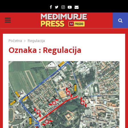
Facebook
Twitter
Instagram
Youtube
Email
PRIMARY
MENU
Početna
Regulacija
Oznaka : Regulacija