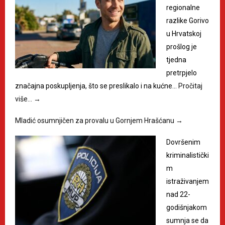
regionalne
razlike Gorivo
u Hrvatskoj
prošlog je
tjedna
pretrpjelo
značajna poskupljenja, što se preslikalo i na kućne…
Pročitaj
više…
→
Mladić osumnjičen za provalu u Gornjem Hrašćanu
→
Dovršenim
kriminalistički
m
istraživanjem
nad 22-
godišnjakom
sumnja se da