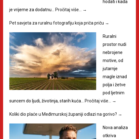
hodati i kada
je vrijeme za dodatnu…
Pročitaj više…
→
Pet savjeta za ruralnu fotografiju koja priča priču
→
Ruralni
prostor nudi
nebrojene
motive, od
jutarnje
magle iznad
polja i žetve
pod ljetnim
suncem do ljudi, životinja, starih kuća…
Pročitaj više…
→
Koliki dio plaće u Međimurskoj županiji odlazi na gorivo?
→
Nova analiza
otkriva