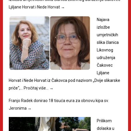
Ljiljane Horvat i Nede Horvat
→
Najava
izložbe
umjetničkih
slika članica
Likovnog
udruženja
Čakovec
Ljiljane
Horvat i Nede Horvat iz Čakovca pod nazivom „Dvije slikarske
priče“,…
Pročitaj više…
→
Franjo Radek donirao 18 tisuća eura za obnovu kipa sv.
Jeronima
→
Prilikom
dolaska u