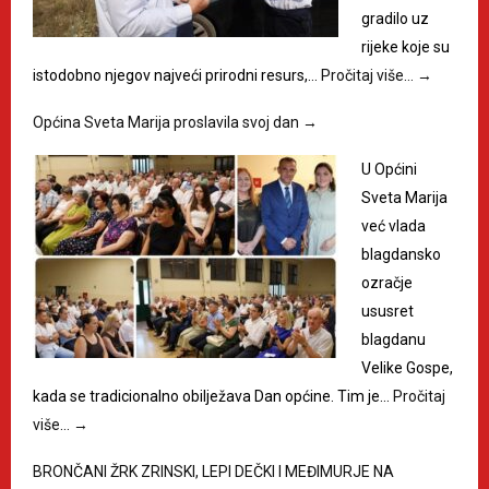
gradilo uz
rijeke koje su
istodobno njegov najveći prirodni resurs,…
Pročitaj više…
→
Općina Sveta Marija proslavila svoj dan
→
U Općini
Sveta Marija
već vlada
blagdansko
ozračje
ususret
blagdanu
Velike Gospe,
kada se tradicionalno obilježava Dan općine. Tim je…
Pročitaj
više…
→
BRONČANI ŽRK ZRINSKI, LEPI DEČKI I MEĐIMURJE NA