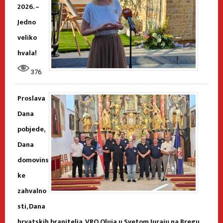
2026. –
Jedno
veliko
hvala!
376
Proslava
Dana
pobjede,
Dana
domovins
ke
zahvalno
sti, Dana
hrvatskih branitelja, VRO Oluja u Svetom Juraju na Bregu