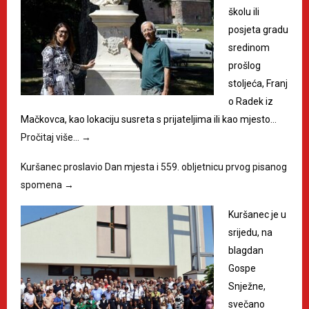
školu ili
posjeta gradu
sredinom
prošlog
stoljeća, Franj
o Radek iz
Mačkovca, kao lokaciju susreta s prijateljima ili kao mjesto…
Pročitaj više…
→
Kuršanec proslavio Dan mjesta i 559. obljetnicu prvog pisanog
spomena
→
Kuršanec je u
srijedu, na
blagdan
Gospe
Snježne,
svečano