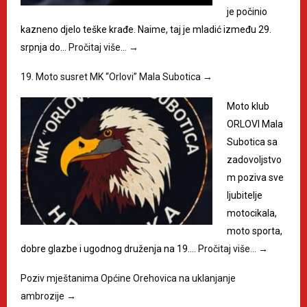
je počinio
kazneno djelo teške krađe. Naime, taj je mladić između 29.
srpnja do…
Pročitaj više…
→
19. Moto susret MK “Orlovi” Mala Subotica
→
Moto klub
ORLOVI Mala
Subotica sa
zadovoljstvo
m poziva sve
ljubitelje
motocikala,
moto sporta,
dobre glazbe i ugodnog druženja na 19.…
Pročitaj više…
→
Poziv mještanima Općine Orehovica na uklanjanje
ambrozije
→