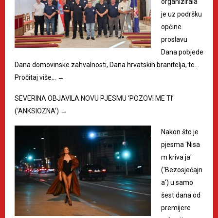
organizirala
je uz podršku
općine
proslavu
Dana pobjede
Dana domovinske zahvalnosti, Dana hrvatskih branitelja, te…
Pročitaj više…
→
SEVERINA OBJAVILA NOVU PJESMU ‘POZOVI ME TI’
(‘ANKSIOZNA’)
→
Nakon što je
pjesma 'Nisa
m kriva ja'
('Bezosjećajn
a') u samo
šest dana od
premijere