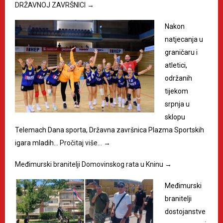
DRŽAVNOJ ZAVRŠNICI
→
Nakon
natjecanja u
graničaru i
atletici,
održanih
tijekom
srpnja u
sklopu
Telemach Dana sporta, Državna završnica Plazma Sportskih
igara mladih…
Pročitaj više…
→
Međimurski branitelji Domovinskog rata u Kninu
→
Međimurski
branitelji
dostojanstve