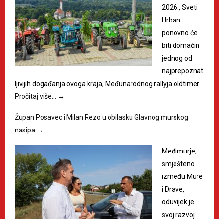
2026., Sveti
Urban
ponovno će
biti domaćin
jednog od
najprepoznat
ljivijih događanja ovoga kraja, Međunarodnog rallyja oldtimer…
Pročitaj više…
→
Župan Posavec i Milan Rezo u obilasku Glavnog murskog
nasipa
→
Međimurje,
smješteno
između Mure
i Drave,
oduvijek je
svoj razvoj