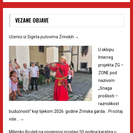
VEZANE OBJAVE
Učenici iz Sigeta putovima Zrinskih
→
U sklopu
Interreg
projekta ZG –
ZONE pod
nazivom
„Snaga
prošlosti –
raznolikost
budućnosti“ koji tijekom 2026. godine Zrinska garda…
Pročitaj
više…
→
Miljenko Krušelj na povijesnoj proslavi 50 godina karatea u