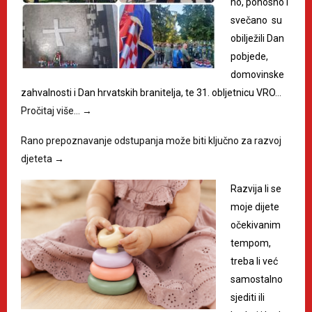
no, ponosno i
svečano su
obilježili Dan
pobjede,
domovinske
zahvalnosti i Dan hrvatskih branitelja, te 31. obljetnicu VRO…
Pročitaj više…
→
Rano prepoznavanje odstupanja može biti ključno za razvoj
djeteta
→
Razvija li se
moje dijete
očekivanim
tempom,
treba li već
samostalno
sjediti ili