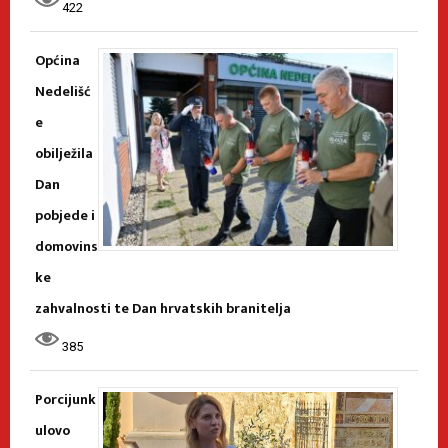
422
Općina
Nedelišć
e
obilježila
Dan
pobjede i
domovins
ke
zahvalnosti te Dan hrvatskih branitelja
385
Porcijunk
ulovo