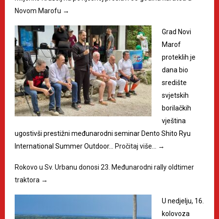
Novom Marofu
→
Grad Novi
Marof
proteklih je
dana bio
središte
svjetskih
borilačkih
vještina
ugostivši prestižni međunarodni seminar Dento Shito Ryu
International Summer Outdoor…
Pročitaj više…
→
Rokovo u Sv. Urbanu donosi 23. Međunarodni rally oldtimer
traktora
→
U nedjelju, 16.
kolovoza