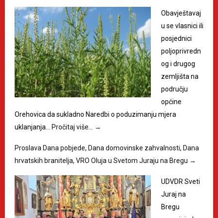
Obavještavaj
u se vlasnici ili
posjednici
poljoprivredn
og i drugog
zemljišta na
području
općine
Orehovica da sukladno Naredbi o poduzimanju mjera
uklanjanja…
Pročitaj više…
→
Proslava Dana pobjede, Dana domovinske zahvalnosti, Dana
hrvatskih branitelja, VRO Oluja u Svetom Juraju na Bregu
→
UDVDR Sveti
Juraj na
Bregu