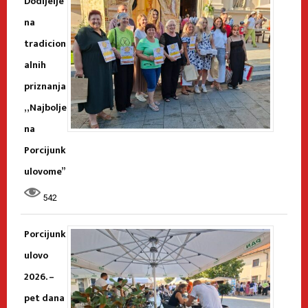
Dodijelje
na
tradicion
alnih
priznanja
„Najbolje
na
Porcijunk
ulovome”
542
Porcijunk
ulovo
2026. –
pet dana