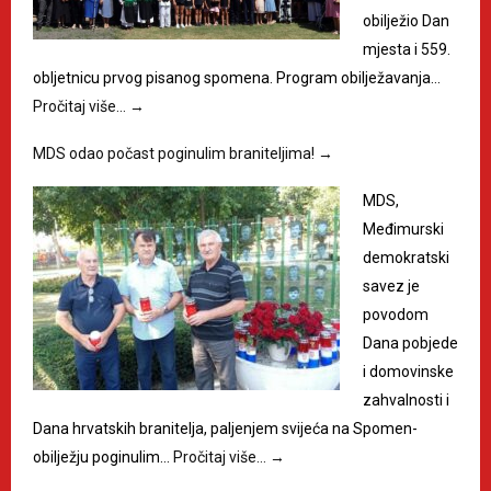
obilježio Dan
mjesta i 559.
obljetnicu prvog pisanog spomena. Program obilježavanja…
Pročitaj više…
→
MDS odao počast poginulim braniteljima!
→
MDS,
Međimurski
demokratski
savez je
povodom
Dana pobjede
i domovinske
zahvalnosti i
Dana hrvatskih branitelja, paljenjem svijeća na Spomen-
obilježju poginulim…
Pročitaj više…
→