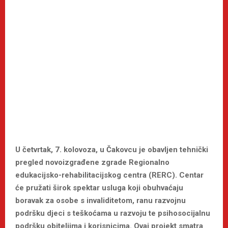
U četvrtak, 7. kolovoza, u Čakovcu je obavljen tehnički
pregled novoizgrađene zgrade Regionalno
edukacijsko-rehabilitacijskog centra (RERC). Centar
će pružati širok spektar usluga koji obuhvaćaju
boravak za osobe s invaliditetom, ranu razvojnu
podršku djeci s teškoćama u razvoju te psihosocijalnu
podršku obiteljima i korisnicima. Ovaj projekt smatra