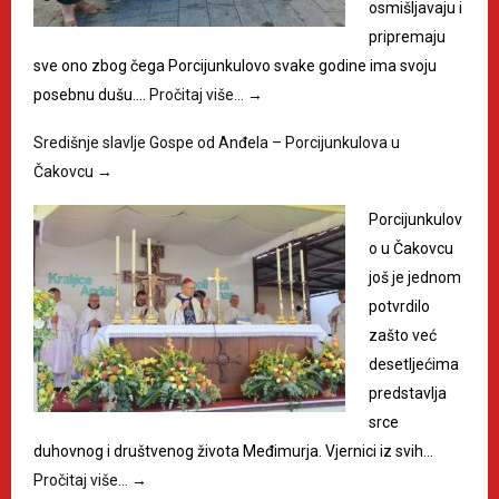
osmišljavaju i
pripremaju
sve ono zbog čega Porcijunkulovo svake godine ima svoju
posebnu dušu.…
Pročitaj više…
→
Središnje slavlje Gospe od Anđela – Porcijunkulova u
Čakovcu
→
Porcijunkulov
o u Čakovcu
još je jednom
potvrdilo
zašto već
desetljećima
predstavlja
srce
duhovnog i društvenog života Međimurja. Vjernici iz svih…
Pročitaj više…
→