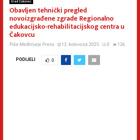
Grad Čakovec
Obavljen tehnički pregled
novoizgrađene zgrade Regionalno
edukacijsko-rehabilitacijskog centra u
Čakovcu
Piše
Međimurje Press
12. kolovoza 2025
0
126
PODIJELI
0