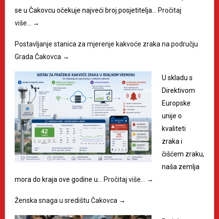
se u Čakovcu očekuje najveći broj posjetitelja…
Pročitaj
više…
→
Postavljanje stanica za mjerenje kakvoće zraka na području
Grada Čakovca
→
U skladu s
Direktivom
Europske
unije o
kvaliteti
zraka i
čišćem zraku,
naša zemlja
mora do kraja ove godine u…
Pročitaj više…
→
Ženska snaga u središtu Čakovca
→