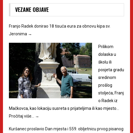
VEZANE OBJAVE
Franjo Radek donirao 18 tisuća eura za obnovu kipa sv.
Jeronima
→
Prilikom
dolaska u
školu ili
posjeta gradu
sredinom
prošlog
stoljeća, Franj
o Radek iz
Mačkovca, kao lokaciju susreta s prijateljima ili kao mjesto…
Pročitaj više…
→
Kuršanec proslavio Dan mjesta i 559. obljetnicu prvog pisanog