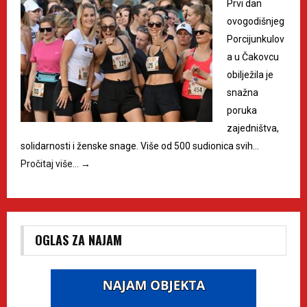
Prvi dan
ovogodišnjeg
Porcijunkulov
a u Čakovcu
obilježila je
snažna
poruka
zajedništva,
solidarnosti i ženske snage. Više od 500 sudionica svih…
Pročitaj više…
→
OGLAS ZA NAJAM