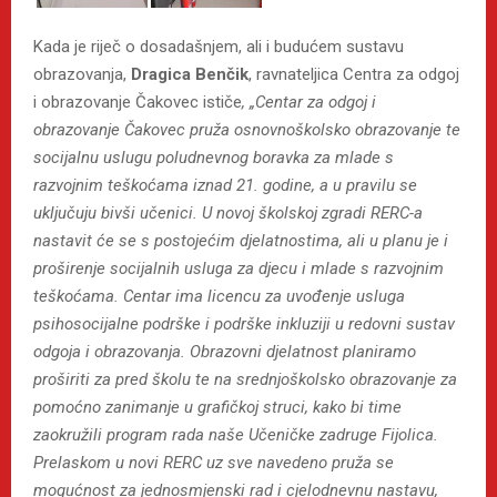
Kada je riječ o dosadašnjem, ali i budućem sustavu
obrazovanja,
Dragica Benčik
, ravnateljica Centra za odgoj
i obrazovanje Čakovec ističe
, „Centar za odgoj i
obrazovanje Čakovec pruža osnovnoškolsko obrazovanje te
socijalnu uslugu poludnevnog boravka za mlade s
razvojnim teškoćama iznad 21. godine, a u pravilu se
uključuju bivši učenici. U novoj školskoj zgradi RERC-a
nastavit će se s postojećim djelatnostima, ali u planu je i
proširenje socijalnih usluga za djecu i mlade s razvojnim
teškoćama. Centar ima licencu za uvođenje usluga
psihosocijalne podrške i podrške inkluziji u redovni sustav
odgoja i obrazovanja. Obrazovni djelatnost planiramo
proširiti za pred školu te na srednjoškolsko obrazovanje za
pomoćno zanimanje u grafičkoj struci, kako bi time
zaokružili program rada naše Učeničke zadruge Fijolica.
Prelaskom u novi RERC uz sve navedeno pruža se
mogućnost za jednosmjenski rad i cjelodnevnu nastavu,