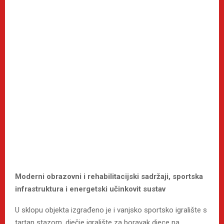
Moderni obrazovni i rehabilitacijski sadržaji, sportska
infrastruktura i energetski učinkovit sustav
U sklopu objekta izgrađeno je i vanjsko sportsko igralište s
tartan stazom, dječje igralište za boravak djece na