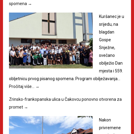
spomena
→
Kuršanec je u
srijedu, na
blagdan
Gospe
Snježne,
svečano
obilježio Dan
mjesta i 559.
obljetnicu prvog pisanog spomena. Program obilježavanja…
Pročitaj više…
→
Zrinsko-frankopanska ulica u Čakovcu ponovno otvorena za
promet
→
Nakon
privremene