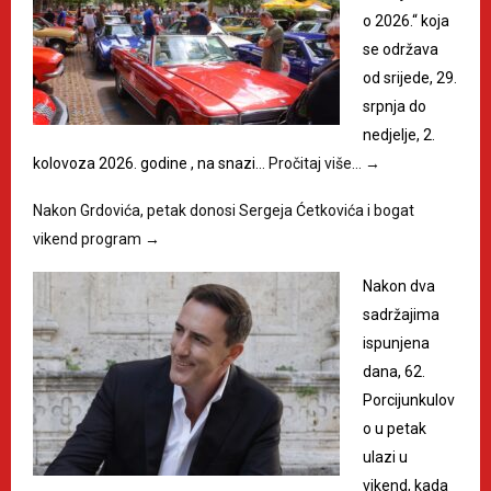
o 2026.“ koja
se održava
od srijede, 29.
srpnja do
nedjelje, 2.
kolovoza 2026. godine , na snazi…
Pročitaj više…
→
Nakon Grdovića, petak donosi Sergeja Ćetkovića i bogat
vikend program
→
Nakon dva
sadržajima
ispunjena
dana, 62.
Porcijunkulov
o u petak
ulazi u
vikend, kada