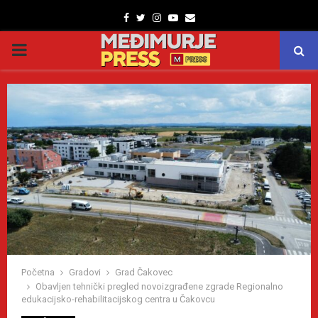
Facebook
Twitter
Instagram
Youtube
Email
PRIMARY
MENU
Početna
Gradovi
Grad Čakovec
Obavljen tehnički pregled novoizgrađene zgrade Regionalno
edukacijsko-rehabilitacijskog centra u Čakovcu