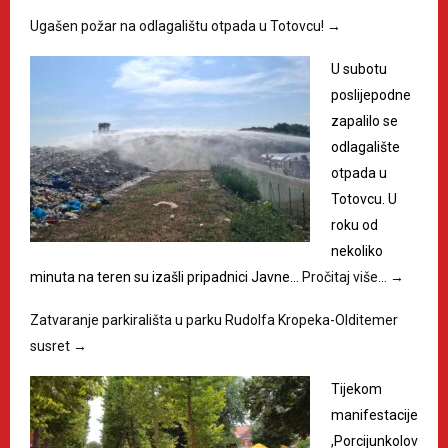
Ugašen požar na odlagalištu otpada u Totovcu!
→
U subotu
poslijepodne
zapalilo se
odlagalište
otpada u
Totovcu. U
roku od
nekoliko
minuta na teren su izašli pripadnici Javne…
Pročitaj više…
→
Zatvaranje parkirališta u parku Rudolfa Kropeka-Olditemer
susret
→
Tijekom
manifestacije
,Porcijunkolov