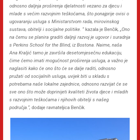
odnosno daljnja proširenja djelatnosti vezano za djecu i
mlade s većim razvojnim teškoćama, što ponajprije ovisi o
ugovaranju usluga s Ministarstvom rada, mirovinskog
sustava, obitelji i socijalne politike.
“ kazala je Benčik
, „Ono
na čemu se planira graditi daljnji razvoj je ugovor i suradnja
s Perkins School for the Blind, iz Bostona. Naime, naša
Ana Kraljić tamo je završila desetomjesečnu edukaciju,
čime ćemo imati mogućnost proširenja usluga, a važno je
naglasiti kako će ono što će se dalje raditi, odnosno
pružati od socijalnih usluga, uvijek biti u skladu s
potrebama naše lokalne zajednice, odnosno razvijat će se
sve ono što može doprinijeti kvaliteti života djece i mladih
s razvojnim teškoćama i njihovih obitelji s našeg
područja.“,
dodaje ravnateljica Benčik.