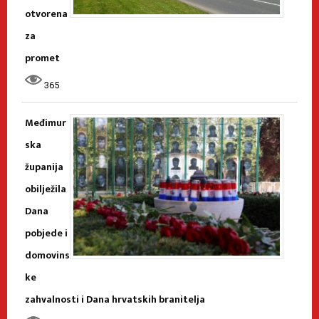
otvorena
za
promet
365
Međimur
ska
županija
obilježila
Dana
pobjede i
domovins
ke
zahvalnosti i Dana hrvatskih branitelja