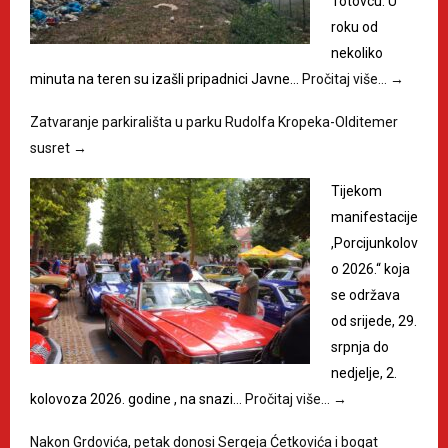
Totovcu. U
roku od
nekoliko
minuta na teren su izašli pripadnici Javne…
Pročitaj više…
→
Zatvaranje parkirališta u parku Rudolfa Kropeka-Olditemer
susret
→
Tijekom
manifestacije
,Porcijunkolov
o 2026.“ koja
se održava
od srijede, 29.
srpnja do
nedjelje, 2.
kolovoza 2026. godine , na snazi…
Pročitaj više…
→
Nakon Grdovića, petak donosi Sergeja Ćetkovića i bogat