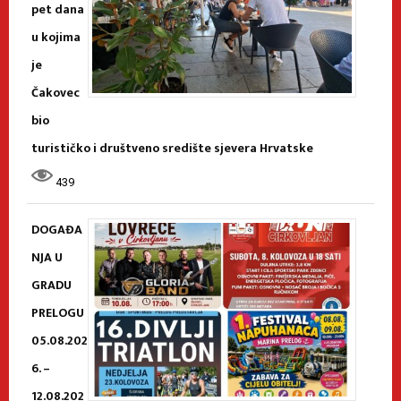
pet dana
u kojima
je
Čakovec
bio
turističko i društveno središte sjevera Hrvatske
439
DOGAĐA
NJA U
GRADU
PRELOGU
05.08.202
6. –
12.08.202