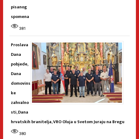
pisanog
spomena
381
Proslava
Dana
pobjede,
Dana
domovins
ke
zahvalno
sti, Dana
hrvatskih branitelja, VRO Oluja u Svetom Juraju na Bregu
380