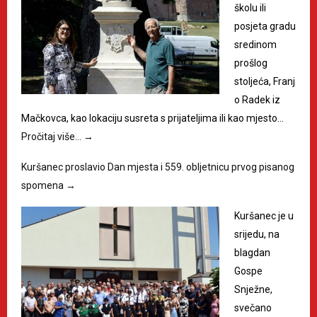
školu ili
posjeta gradu
sredinom
prošlog
stoljeća, Franj
o Radek iz
Mačkovca, kao lokaciju susreta s prijateljima ili kao mjesto…
Pročitaj više…
→
Kuršanec proslavio Dan mjesta i 559. obljetnicu prvog pisanog
spomena
→
Kuršanec je u
srijedu, na
blagdan
Gospe
Snježne,
svečano