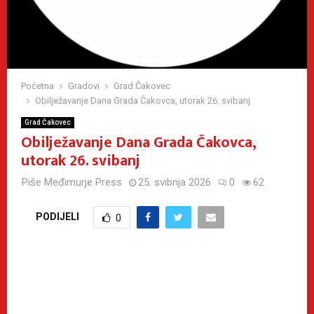
Početna
Gradovi
Grad Čakovec
Obilježavanje Dana Grada Čakovca, utorak 26. svibanj
Grad Čakovec
Obilježavanje Dana Grada Čakovca,
utorak 26. svibanj
Piše
Međimurje Press
25. svibnja 2026
0
62
PODIJELI
0