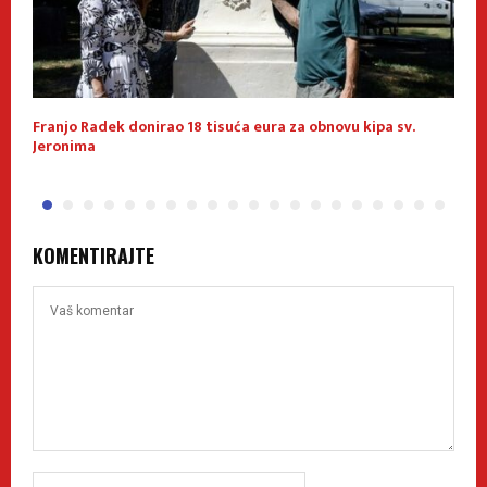
u
Franjo Radek donirao 18 tisuća eura za obnovu kipa sv.
K
Jeronima
p
KOMENTIRAJTE