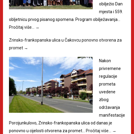
obilježio Dan
mjesta i 559.
obljetnicu prvog pisanog spomena. Program obilježavanja…
Pročitaj više…
→
Zrinsko-frankopanska ulica u Čakovcu ponovno otvorena za
promet
→
Nakon
privremene
regulacije
prometa
uvedene
zbog
održavanja
manifestacije
Porcijunkulovo, Zrinsko-frankopanska ulica od danas je
ponovno u cijelosti otvorena za promet…
Pročitaj više…
→