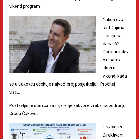
vikend program
→
Nakon dva
sadržajima
ispunjena
dana, 62.
Porcijunkulov
o u petak
ulazi u
vikend, kada
se u Čakovcu očekuje najveći broj posjetitelja…
Pročitaj
više…
→
Postavljanje stanica za mjerenje kakvoće zraka na području
Grada Čakovca
→
U skladu s
Direktivom