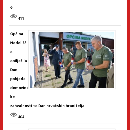
6.
411
Općina
Nedelišć
e
obilježila
Dan
pobjede i
domovins
ke
zahvalnosti te Dan hrvatskih branitelja
404