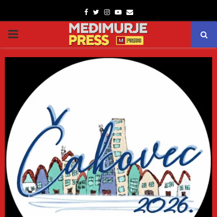
Facebook
Twitter
Instagram
Youtube
Email
PRIMARY
MENU