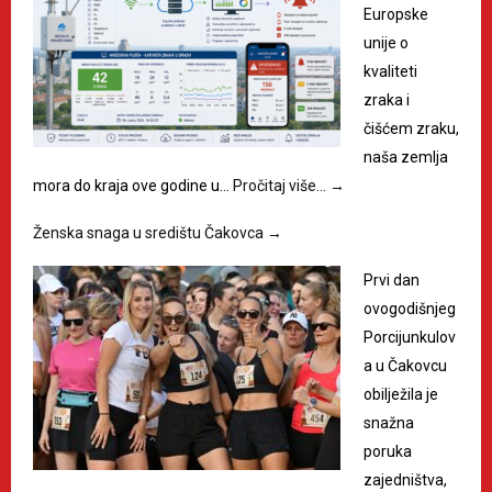
Europske
unije o
kvaliteti
zraka i
čišćem zraku,
naša zemlja
mora do kraja ove godine u…
Pročitaj više…
→
Ženska snaga u središtu Čakovca
→
Prvi dan
ovogodišnjeg
Porcijunkulov
a u Čakovcu
obilježila je
snažna
poruka
zajedništva,