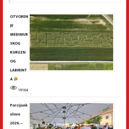
OTVOREN
JE
MEĐIMUR
SKOG
KURUZN
OG
LABIRINT
A
19164
Porcijunk
ulovo
2026. –