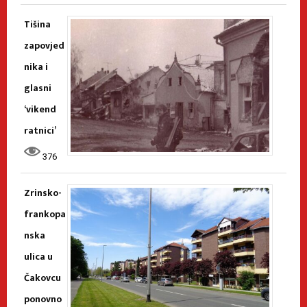
Tišina
zapovjed
nika i
glasni
‘vikend
ratnici’
376
Zrinsko-
frankopa
nska
ulica u
Čakovcu
ponovno