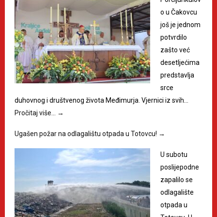
o u Čakovcu
još je jednom
potvrdilo
zašto već
desetljećima
predstavlja
srce
duhovnog i društvenog života Međimurja. Vjernici iz svih…
Pročitaj više…
→
Ugašen požar na odlagalištu otpada u Totovcu!
→
U subotu
poslijepodne
zapalilo se
odlagalište
otpada u