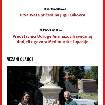
PRIJAŠNJA OBJAVA
Prva sveta pričest na Jugu Čakovca
SLJEDEĆA OBJAVA
Predstavnici Udruge Ana nazočili svečanoj
dodjeli ugovora Međimurske županije
VEZANI ČLANCI