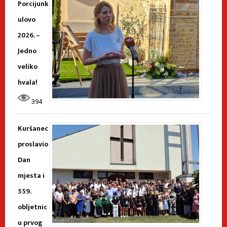
Porcijunk
ulovo
2026. –
Jedno
veliko
hvala!
394
Kuršanec
proslavio
Dan
mjesta i
559.
obljetnic
u prvog