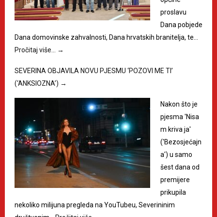
proslavu
Dana pobjede
Dana domovinske zahvalnosti, Dana hrvatskih branitelja, te…
Pročitaj više…
→
SEVERINA OBJAVILA NOVU PJESMU ‘POZOVI ME TI’
(‘ANKSIOZNA’)
→
Nakon što je
pjesma 'Nisa
m kriva ja'
('Bezosjećajn
a') u samo
šest dana od
premijere
prikupila
nekoliko milijuna pregleda na YouTubeu, Severininim