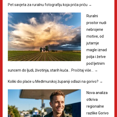
Pet savjeta za ruralnu fotografiju koja priča priču
→
Ruralni
prostor nudi
nebrojene
motive, od
jutarnje
magle iznad
polja i žetve
pod ljetnim
suncem do ljudi, životinja, starih kuća…
Pročitaj više…
→
Koliki dio plaće u Međimurskoj županiji odlazi na gorivo?
→
Nova analiza
otkriva
regionalne
razlike Gorivo