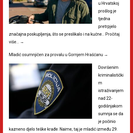
u Hrvatskoj
prošlog je
tjedna
pretrpjelo
značajna poskupljenja, što se preslikalo i na kućne…
Pročitaj
više…
→
Mladić osumnjičen za provalu u Gornjem Hrašćanu
→
Dovršenim
kriminalistički
m
istraživanjem
nad 22-
godišnjakom
sumnja se da
je počinio
kazneno djelo teške krađe. Naime, taj je mladić između 29.