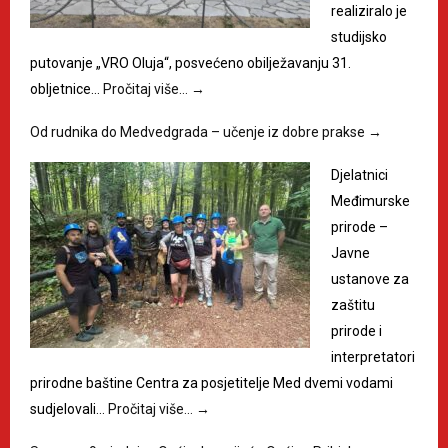
realiziralo je
studijsko
putovanje „VRO Oluja“, posvećeno obilježavanju 31.
obljetnice…
Pročitaj više…
→
Od rudnika do Medvedgrada – učenje iz dobre prakse
→
Djelatnici
Međimurske
prirode –
Javne
ustanove za
zaštitu
prirode i
interpretatori
prirodne baštine Centra za posjetitelje Med dvemi vodami
sudjelovali…
Pročitaj više…
→