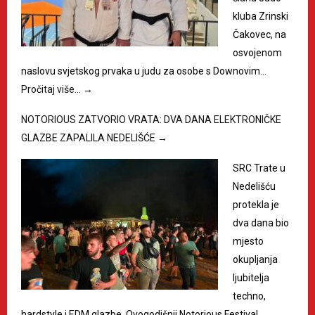
kluba Zrinski
Čakovec, na
osvojenom
naslovu svjetskog prvaka u judu za osobe s Downovim…
Pročitaj više…
→
NOTORIOUS ZATVORIO VRATA: DVA DANA ELEKTRONIČKE
GLAZBE ZAPALILA NEDELIŠĆE
→
SRC Trate u
Nedelišću
protekla je
dva dana bio
mjesto
okupljanja
ljubitelja
techno,
hardstyle i EDM glazbe. Ovogodišnji Notorious Festival…