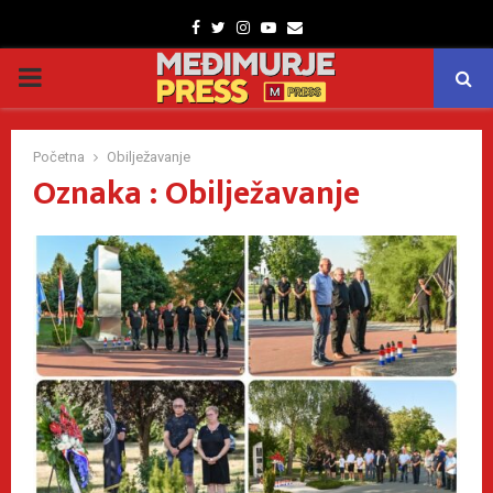
Facebook
Twitter
Instagram
Youtube
Email
PRIMARY
MENU
Početna
Obilježavanje
Oznaka : Obilježavanje