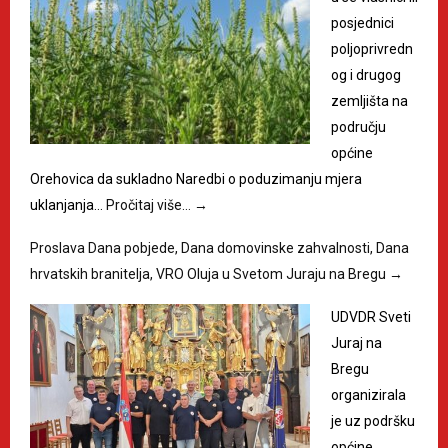
posjednici
poljoprivredn
og i drugog
zemljišta na
području
općine
Orehovica da sukladno Naredbi o poduzimanju mjera
uklanjanja…
Pročitaj više…
→
Proslava Dana pobjede, Dana domovinske zahvalnosti, Dana
hrvatskih branitelja, VRO Oluja u Svetom Juraju na Bregu
→
UDVDR Sveti
Juraj na
Bregu
organizirala
je uz podršku
općine