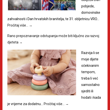
pobjede,
domovinske
zahvalnosti i Dan hrvatskih branitelja, te 31. obljetnicu VRO…
Pročitaj više…
→
Rano prepoznavanje odstupanja može biti ključno za razvoj
djeteta
→
Razvija li se
moje dijete
očekivanim
tempom,
treba li već
samostalno
sjediti ili
hodati i kada
je vrijeme za dodatnu…
Pročitaj više…
→