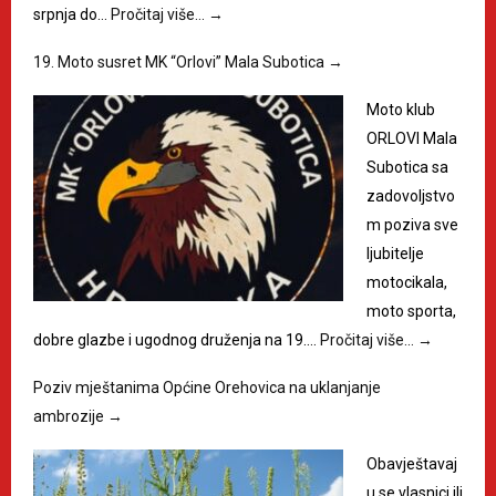
srpnja do…
Pročitaj više…
→
19. Moto susret MK “Orlovi” Mala Subotica
→
Moto klub
ORLOVI Mala
Subotica sa
zadovoljstvo
m poziva sve
ljubitelje
motocikala,
moto sporta,
dobre glazbe i ugodnog druženja na 19.…
Pročitaj više…
→
Poziv mještanima Općine Orehovica na uklanjanje
ambrozije
→
Obavještavaj
u se vlasnici ili