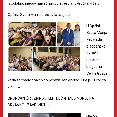
istodobno njegov najveći prirodni resurs,…
Pročitaj više…
→
Općina Sveta Marija proslavila svoj dan
→
U Općini
Sveta Marija
već vlada
blagdansko
ozračje
ususret
blagdanu
Velike Gospe,
kada se tradicionalno obilježava Dan općine. Tim je…
Pročitaj
više…
→
BRONČANI ŽRK ZRINSKI, LEPI DEČKI I MEĐIMURJE NA
DRŽAVNOJ ZAVRŠNICI
→
Nakon