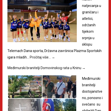
natjecanja u
graničaru i
atletici,
održanih
tijekom
srpnja u
sklopu
Telemach Dana sporta, Državna završnica Plazma Sportskih
igara mladih…
Pročitaj više…
→
Međimurski branitelji Domovinskog rata u Kninu
→
Međimurski
branitelji
dostojanstve
no, ponosno i
svečano su
obilježili Dan