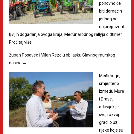
ponovno će
biti domaćin
jednog od
najprepoznat
ljivijih događanja ovoga kraja, Međunarodnog rallyja oldtimer…
Pročitaj više…
→
Župan Posavec i Milan Rezo u obilasku Glavnog murskog
nasipa
→
Međimurje,
smješteno
između Mure
i Drave,
oduvijek je
svoj razvoj
gradilo uz
rijeke koje su