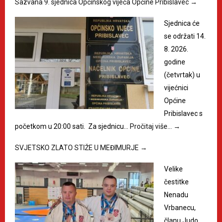
Sazvana 9. sjednica Općinskog vijeća Općine Pribislavec
→
Sjednica će
se održati 14.
8. 2026.
godine
(četvrtak) u
vijećnici
Općine
Pribislavec s
početkom u 20:00 sati. Za sjednicu…
Pročitaj više…
→
SVJETSKO ZLATO STIŽE U MEĐIMURJE
→
Velike
čestitke
Nenadu
Vrbanecu,
članu Judo