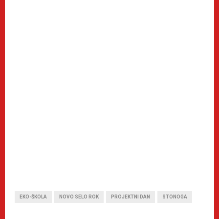
EKO-ŠKOLA
NOVO SELO ROK
PROJEKTNI DAN
STONOGA