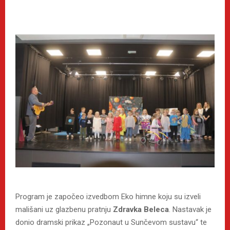
Program je započeo izvedbom Eko himne koju su izveli
mališani uz glazbenu pratnju
Zdravk
a
Belec
a
. Nastavak je
donio dramski prikaz „Pozonaut u Sunčevom sustavu“ te