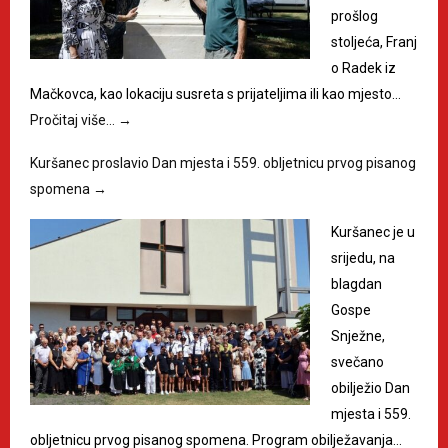
prošlog
stoljeća, Franj
o Radek iz
Mačkovca, kao lokaciju susreta s prijateljima ili kao mjesto…
Pročitaj više…
→
Kuršanec proslavio Dan mjesta i 559. obljetnicu prvog pisanog
spomena
→
Kuršanec je u
srijedu, na
blagdan
Gospe
Snježne,
svečano
obilježio Dan
mjesta i 559.
obljetnicu prvog pisanog spomena. Program obilježavanja…