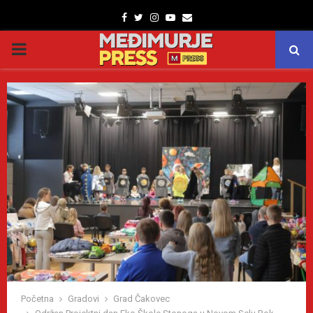
Facebook
Twitter
Instagram
Youtube
Email
PRIMARY
MENU
Početna
Gradovi
Grad Čakovec