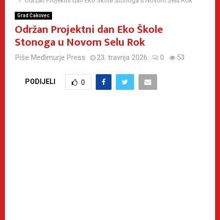
Održan Projektni dan Eko Škole Stonoga u Novom Selu Rok
Grad Čakovec
Održan Projektni dan Eko Škole
Stonoga u Novom Selu Rok
Piše
Međimurje Press
23. travnja 2026
0
53
PODIJELI
0