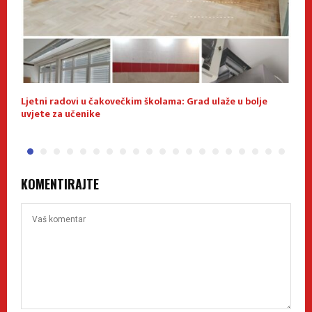
ca
Ljetni radovi u čakovečkim školama: Grad ulaže u bolje
F
uvjete za učenike
J
KOMENTIRAJTE