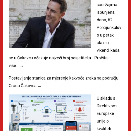
sadržajima
ispunjena
dana, 62.
Porcijunkulov
o u petak
ulazi u
vikend, kada
se u Čakovcu očekuje najveći broj posjetitelja…
Pročitaj
više…
→
Postavljanje stanica za mjerenje kakvoće zraka na području
Grada Čakovca
→
U skladu s
Direktivom
Europske
unije o
kvaliteti