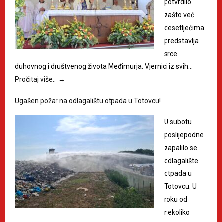
potvrdilo
zašto već
desetljećima
predstavlja
srce
duhovnog i društvenog života Međimurja. Vjernici iz svih…
Pročitaj više…
→
Ugašen požar na odlagalištu otpada u Totovcu!
→
U subotu
poslijepodne
zapalilo se
odlagalište
otpada u
Totovcu. U
roku od
nekoliko