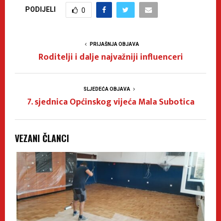
PODIJELI
0
PRIJAŠNJA OBJAVA
Roditelji i dalje najvažniji influenceri
SLJEDEĆA OBJAVA
7. sjednica Općinskog vijeća Mala Subotica
VEZANI ČLANCI