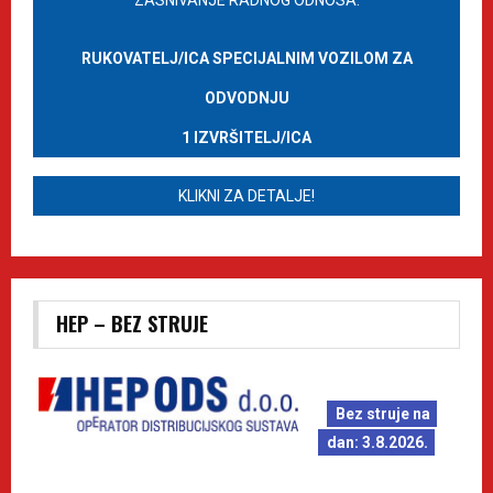
ZASNIVANJE RADNOG ODNOSA:
RUKOVATELJ/ICA SPECIJALNIM VOZILOM ZA
ODVODNJU
1 IZVRŠITELJ/ICA
KLIKNI ZA DETALJE!
HEP – BEZ STRUJE
Bez struje na
dan: 3.8.2026.