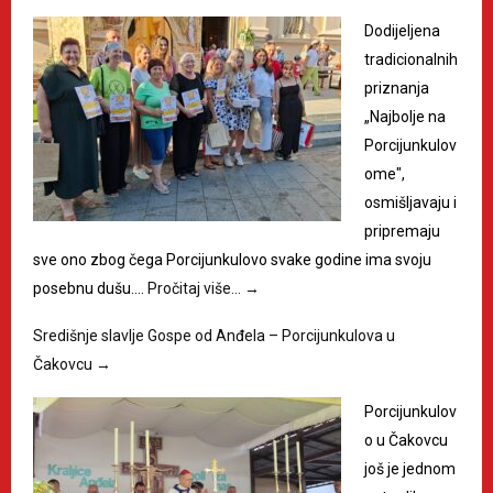
Dodijeljena
tradicionalnih
priznanja
„Najbolje na
Porcijunkulov
ome",
osmišljavaju i
pripremaju
sve ono zbog čega Porcijunkulovo svake godine ima svoju
posebnu dušu.…
Pročitaj više…
→
Središnje slavlje Gospe od Anđela – Porcijunkulova u
Čakovcu
→
Porcijunkulov
o u Čakovcu
još je jednom