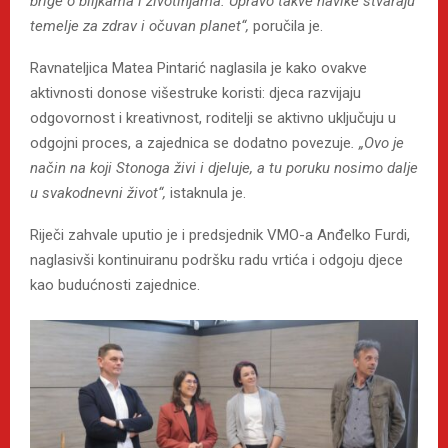
brige o biljkama i životinjama. Upravo takve navike stvaraju
temelje za zdrav i očuvan planet“,
poručila je.
Ravnateljica Matea Pintarić naglasila je kako ovakve
aktivnosti donose višestruke koristi: djeca razvijaju
odgovornost i kreativnost, roditelji se aktivno uključuju u
odgojni proces, a zajednica se dodatno povezuje
. „Ovo je
način na koji Stonoga živi i djeluje, a tu poruku nosimo dalje
u svakodnevni život“,
istaknula je.
Riječi zahvale uputio je i predsjednik VMO-a Anđelko Furdi,
naglasivši kontinuiranu podršku radu vrtića i odgoju djece
kao budućnosti zajednice.