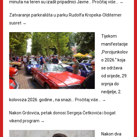
minuta na teren su izašli pripadnici Javne…
Pročitaj više…
→
Zatvaranje parkirališta u parku Rudolfa Kropeka-Olditemer
susret
→
Tijekom
manifestacije
,Porcijunkolov
o 2026.“ koja
se održava
od srijede, 29.
srpnja do
nedjelje, 2.
kolovoza 2026. godine , na snazi…
Pročitaj više…
→
Nakon Grdovića, petak donosi Sergeja Ćetkovića i bogat
vikend program
→
Nakon dva