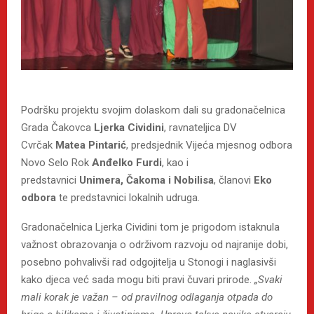
Podršku projektu svojim dolaskom dali su gradonačelnica
Grada Čakovca
Ljerka Cividini
, ravnateljica DV
Cvrčak
Matea Pintarić
, predsjednik Vijeća mjesnog odbora
Novo Selo Rok
Anđelko Furdi
, kao i
predstavnici
Unimer
a
, Čakom
a
i Nobilis
a
, članovi
Eko
odbora
te predstavnici lokalnih udruga.
Gradonačelnica Ljerka Cividini tom je prigodom istaknula
važnost obrazovanja o održivom razvoju od najranije dobi,
posebno pohvalivši rad odgojitelja u Stonogi i naglasivši
kako djeca već sada mogu biti pravi čuvari prirode.
„Svaki
mali korak je važan – od pravilnog odlaganja otpada do