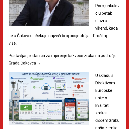
Porcijunkulov
o u petak
ulazi u
vikend, kada
se u Čakovcu očekuje najveći broj posjetitelja…
Pročitaj
više…
→
Postavljanje stanica za mjerenje kakvoće zraka na području
Grada Čakovca
→
U skladu s
Direktivom
Europske
unije o
kvaliteti
zraka i
čišćem zraku,
naša zemlja