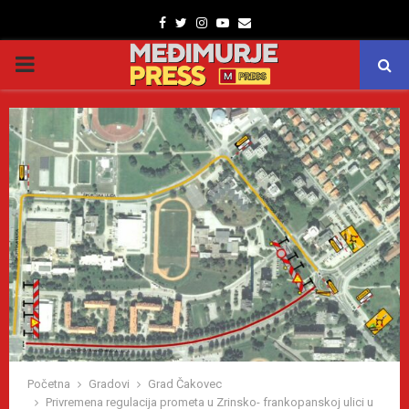
Facebook
Twitter
Instagram
Youtube
Email
PRIMARY
MENU
Početna
Gradovi
Grad Čakovec
Privremena regulacija prometa u Zrinsko- frankopanskoj ulici u