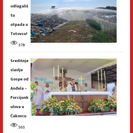
odlagališ
tu
otpada u
Totovcu!
378
Središnje
slavlje
Gospe od
Anđela –
Porcijunk
ulova u
Čakovcu
365