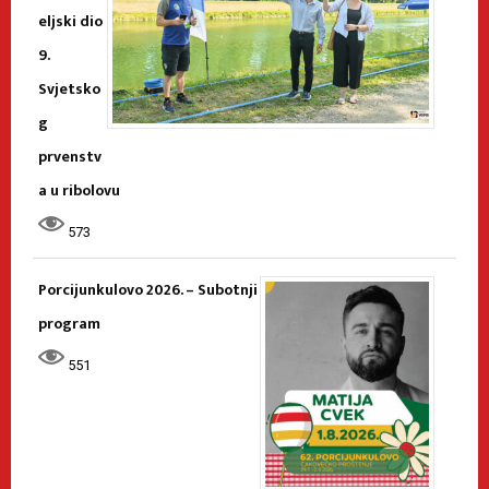
eljski dio
9.
Svjetsko
g
prvenstv
a u ribolovu
573
Porcijunkulovo 2026. – Subotnji
program
551