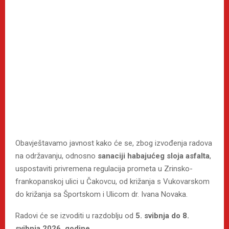
Obavještavamo javnost kako će se, zbog izvođenja radova
na održavanju, odnosno
sanaciji habajućeg sloja asfalta
,
uspostaviti privremena regulacija prometa u Zrinsko-
frankopanskoj ulici u Čakovcu, od križanja s Vukovarskom
do križanja sa Športskom i Ulicom dr. Ivana Novaka.
Radovi će se izvoditi u razdoblju od
5. svibnja do 8.
svibnja 2026. godine.