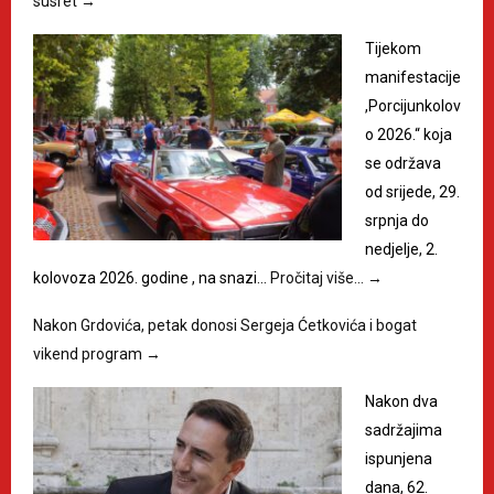
susret
→
Tijekom
manifestacije
,Porcijunkolov
o 2026.“ koja
se održava
od srijede, 29.
srpnja do
nedjelje, 2.
kolovoza 2026. godine , na snazi…
Pročitaj više…
→
Nakon Grdovića, petak donosi Sergeja Ćetkovića i bogat
vikend program
→
Nakon dva
sadržajima
ispunjena
dana, 62.