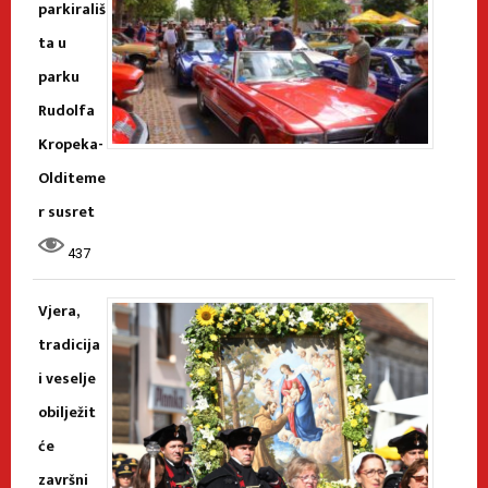
parkirališ
ta u
parku
Rudolfa
Kropeka-
Olditeme
r susret
437
Vjera,
tradicija
i veselje
obilježit
će
završni