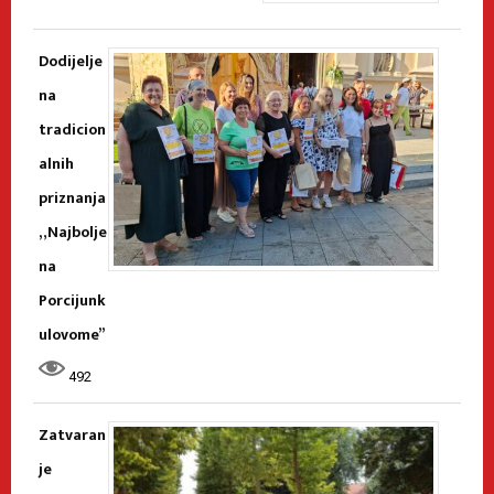
Dodijelje
na
tradicion
alnih
priznanja
„Najbolje
na
Porcijunk
ulovome”
492
Zatvaran
je