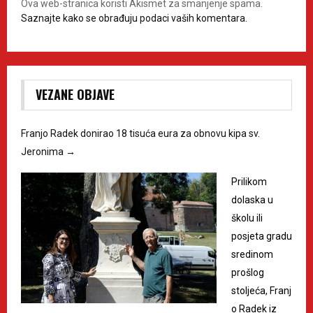
Ova web-stranica koristi Akismet za smanjenje spama.
Saznajte kako se obrađuju podaci vaših komentara.
VEZANE OBJAVE
Franjo Radek donirao 18 tisuća eura za obnovu kipa sv.
Jeronima
→
Prilikom
dolaska u
školu ili
posjeta gradu
sredinom
prošlog
stoljeća, Franj
o Radek iz