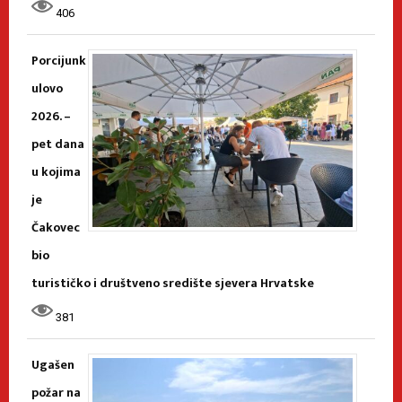
406
Porcijunk
ulovo
2026. –
pet dana
u kojima
je
Čakovec
bio
turističko i društveno središte sjevera Hrvatske
381
Ugašen
požar na