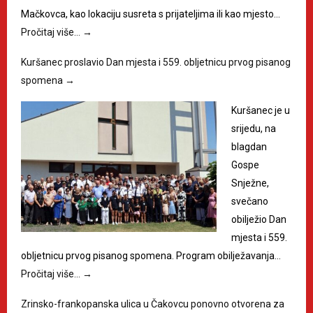
Mačkovca, kao lokaciju susreta s prijateljima ili kao mjesto…
Pročitaj više…
→
Kuršanec proslavio Dan mjesta i 559. obljetnicu prvog pisanog
spomena
→
Kuršanec je u
srijedu, na
blagdan
Gospe
Snježne,
svečano
obilježio Dan
mjesta i 559.
obljetnicu prvog pisanog spomena. Program obilježavanja…
Pročitaj više…
→
Zrinsko-frankopanska ulica u Čakovcu ponovno otvorena za