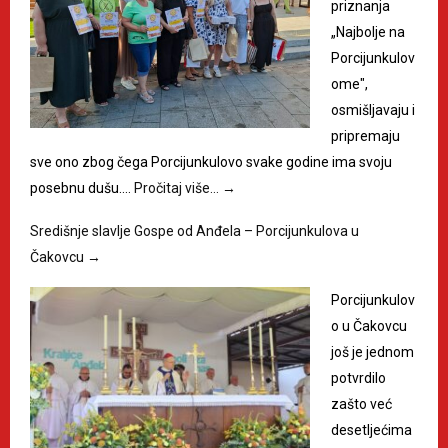
priznanja
„Najbolje na
Porcijunkulov
ome",
osmišljavaju i
pripremaju
sve ono zbog čega Porcijunkulovo svake godine ima svoju
posebnu dušu.…
Pročitaj više…
→
Središnje slavlje Gospe od Anđela – Porcijunkulova u
Čakovcu
→
Porcijunkulov
o u Čakovcu
još je jednom
potvrdilo
zašto već
desetljećima