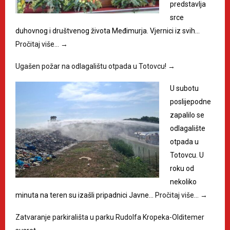
predstavlja
srce
duhovnog i društvenog života Međimurja. Vjernici iz svih…
Pročitaj više…
→
Ugašen požar na odlagalištu otpada u Totovcu!
→
U subotu
poslijepodne
zapalilo se
odlagalište
otpada u
Totovcu. U
roku od
nekoliko
minuta na teren su izašli pripadnici Javne…
Pročitaj više…
→
Zatvaranje parkirališta u parku Rudolfa Kropeka-Olditemer