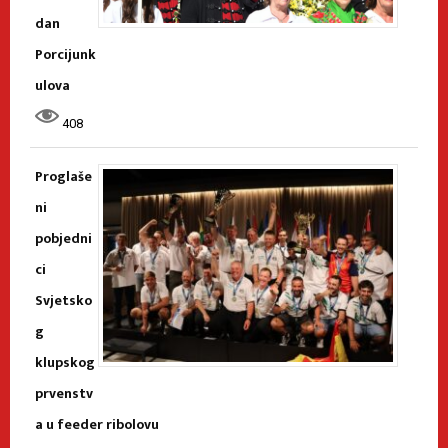
dan
Porcijunk
ulova
408
Proglaše
ni
pobjedni
ci
Svjetsko
g
klupskog
prvenstv
a u feeder ribolovu