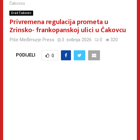
Čakovcu
Grad Čakovec
Privremena regulacija prometa u
Zrinsko- frankopanskoj ulici u Čakovcu
Piše
Međimurje Press
3. svibnja 2026
0
320
PODIJELI
0