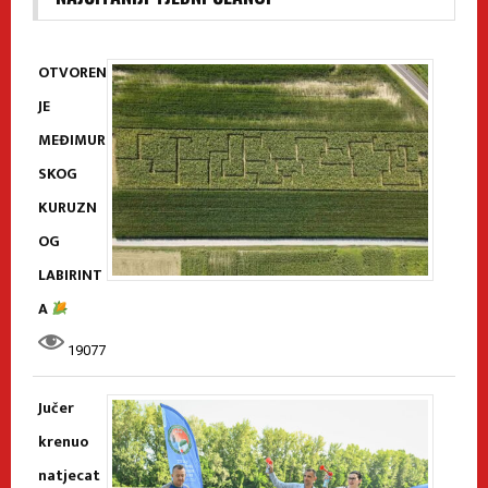
OTVOREN
JE
MEĐIMUR
SKOG
KURUZN
OG
LABIRINT
A
19077
Jučer
krenuo
natjecat