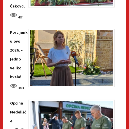
Čakovcu
401
Porcijunk
ulovo
2026. –
Jedno
veliko
hvala!
363
Općina
Nedelišć
e