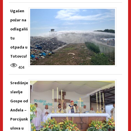
Ugašen
požar na
odlagališ
tu
otpada u
Totovcu!
404
Središnje
slavlje
Gospe od
Anđela –
Porcijunk
ulova u