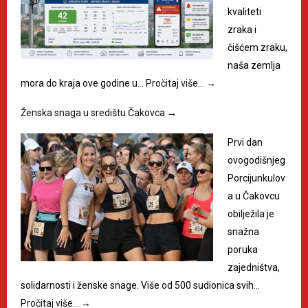
kvaliteti
zraka i
čišćem zraku,
naša zemlja
mora do kraja ove godine u…
Pročitaj više…
→
Ženska snaga u središtu Čakovca
→
Prvi dan
ovogodišnjeg
Porcijunkulov
a u Čakovcu
obilježila je
snažna
poruka
zajedništva,
solidarnosti i ženske snage. Više od 500 sudionica svih…
Pročitaj više…
→