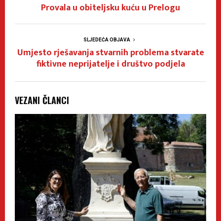
Provala u obiteljsku kuću u Prelogu
SLJEDEĆA OBJAVA
Umjesto rješavanja stvarnih problema stvarate
fiktivne neprijatelje i društvo podjela
VEZANI ČLANCI