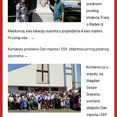
sredinom
prošlog
stoljeća, Franj
o Radek iz
Mačkovca, kao lokaciju susreta s prijateljima ili kao mjesto…
Pročitaj više…
→
Kuršanec proslavio Dan mjesta i 559. obljetnicu prvog pisanog
spomena
→
Kuršanec je u
srijedu, na
blagdan
Gospe
Snježne,
svečano
obilježio Dan
mjesta i 559.