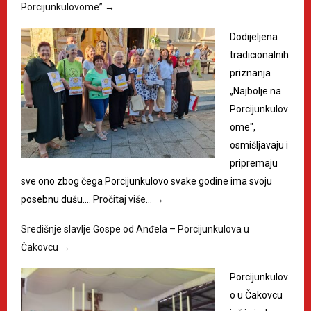
Porcijunkulovome”
→
Dodijeljena
tradicionalnih
priznanja
„Najbolje na
Porcijunkulov
ome",
osmišljavaju i
pripremaju
sve ono zbog čega Porcijunkulovo svake godine ima svoju
posebnu dušu.…
Pročitaj više…
→
Središnje slavlje Gospe od Anđela – Porcijunkulova u
Čakovcu
→
Porcijunkulov
o u Čakovcu