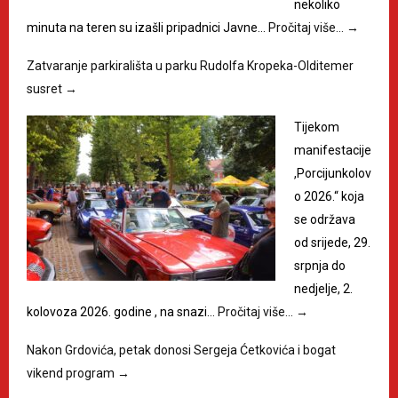
nekoliko
minuta na teren su izašli pripadnici Javne…
Pročitaj više…
→
Zatvaranje parkirališta u parku Rudolfa Kropeka-Olditemer
susret
→
Tijekom
manifestacije
,Porcijunkolov
o 2026.“ koja
se održava
od srijede, 29.
srpnja do
nedjelje, 2.
kolovoza 2026. godine , na snazi…
Pročitaj više…
→
Nakon Grdovića, petak donosi Sergeja Ćetkovića i bogat
vikend program
→