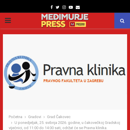
Facebook
Twitter
Instagram
Youtube
Email
PRIMARY
MENU
Početna
Gradovi
Grad Čakovec
U ponedjeljak, 25. svibnja 2026. godine, u čakovečkoj Gradskoj
vijećnici, od 11:00 do 14:00 sati, održat će se Pravna klinika.