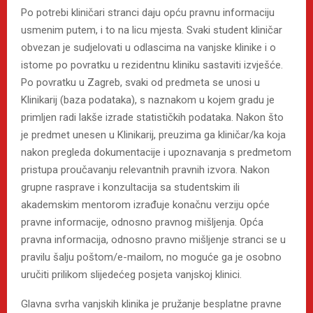
Po potrebi kliničari stranci daju opću pravnu informaciju
usmenim putem, i to na licu mjesta. Svaki student kliničar
obvezan je sudjelovati u odlascima na vanjske klinike i o
istome po povratku u rezidentnu kliniku sastaviti izvješće.
Po povratku u Zagreb, svaki od predmeta se unosi u
Klinikarij (baza podataka), s naznakom u kojem gradu je
primljen radi lakše izrade statističkih podataka. Nakon što
je predmet unesen u Klinikarij, preuzima ga kliničar/ka koja
nakon pregleda dokumentacije i upoznavanja s predmetom
pristupa proučavanju relevantnih pravnih izvora. Nakon
grupne rasprave i konzultacija sa studentskim ili
akademskim mentorom izrađuje konačnu verziju opće
pravne informacije, odnosno pravnog mišljenja. Opća
pravna informacija, odnosno pravno mišljenje stranci se u
pravilu šalju poštom/e-mailom, no moguće ga je osobno
uručiti prilikom slijedećeg posjeta vanjskoj klinici.
Glavna svrha vanjskih klinika je pružanje besplatne pravne