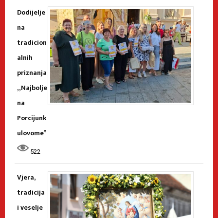
Dodijelje
na
tradicion
alnih
priznanja
„Najbolje
na
Porcijunk
ulovome”
522
Vjera,
tradicija
i veselje