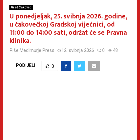
Grad Čakovec
U ponedjeljak, 25. svibnja 2026. godine,
u čakovečkoj Gradskoj vijećnici, od
11:00 do 14:00 sati, održat će se Pravna
klinika.
Piše
Međimurje Press
12. svibnja 2026
0
48
PODIJELI
0