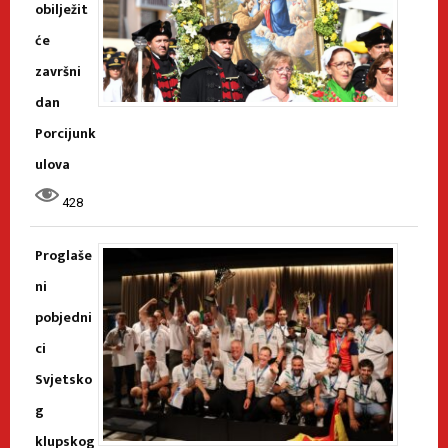
obilježit
će
završni
dan
Porcijunk
ulova
428
Proglaše
ni
pobjedni
ci
Svjetsko
g
klupskog