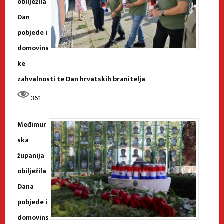
obilježila
Dan
pobjede i
domovins
ke
zahvalnosti te Dan hrvatskih branitelja
361
Međimur
ska
županija
obilježila
Dana
pobjede i
domovins