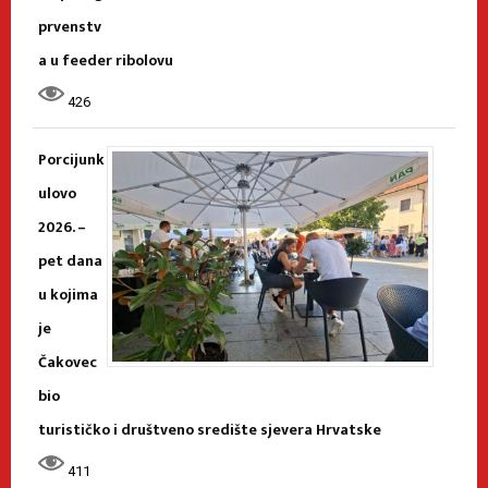
prvenstv
a u feeder ribolovu
426
Porcijunk
ulovo
2026. –
pet dana
u kojima
je
Čakovec
bio
turističko i društveno središte sjevera Hrvatske
411