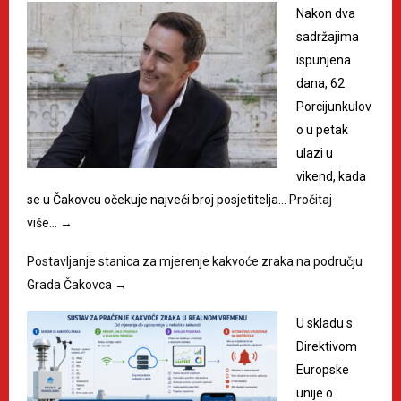
Nakon dva
sadržajima
ispunjena
dana, 62.
Porcijunkulov
o u petak
ulazi u
vikend, kada
se u Čakovcu očekuje najveći broj posjetitelja…
Pročitaj
više…
→
Postavljanje stanica za mjerenje kakvoće zraka na području
Grada Čakovca
→
U skladu s
Direktivom
Europske
unije o