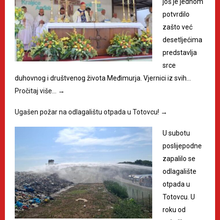
još je jednom
potvrdilo
zašto već
desetljećima
predstavlja
srce
duhovnog i društvenog života Međimurja. Vjernici iz svih…
Pročitaj više…
→
Ugašen požar na odlagalištu otpada u Totovcu!
→
U subotu
poslijepodne
zapalilo se
odlagalište
otpada u
Totovcu. U
roku od