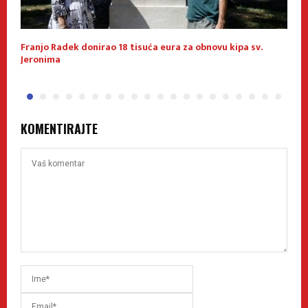
u
Franjo Radek donirao 18 tisuća eura za obnovu kipa sv.
K
Jeronima
p
KOMENTIRAJTE