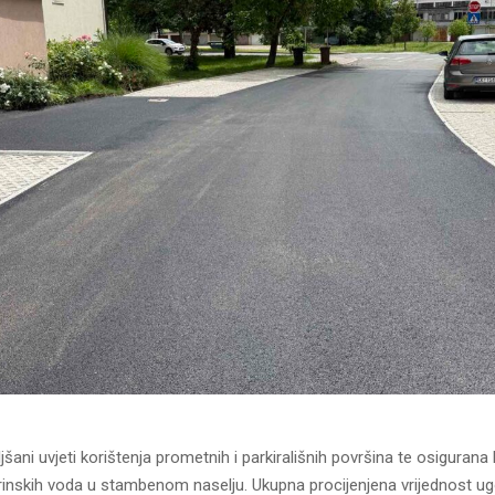
šani uvjeti korištenja prometnih i parkirališnih površina te osigurana k
inskih voda u stambenom naselju. Ukupna procijenjena vrijednost u