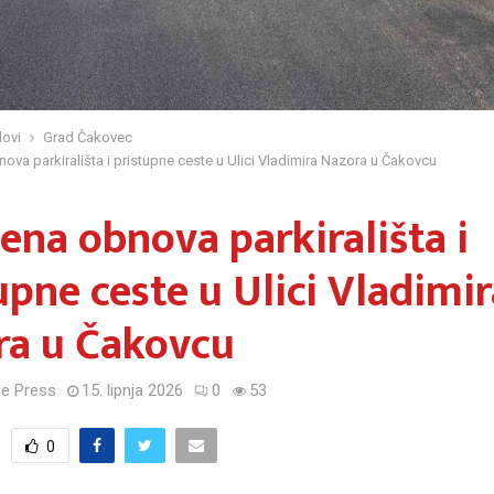
ovi
Grad Čakovec
ova parkirališta i pristupne ceste u Ulici Vladimira Nazora u Čakovcu
ena obnova parkirališta i
upne ceste u Ulici Vladimi
ra u Čakovcu
e Press
15. lipnja 2026
0
53
0