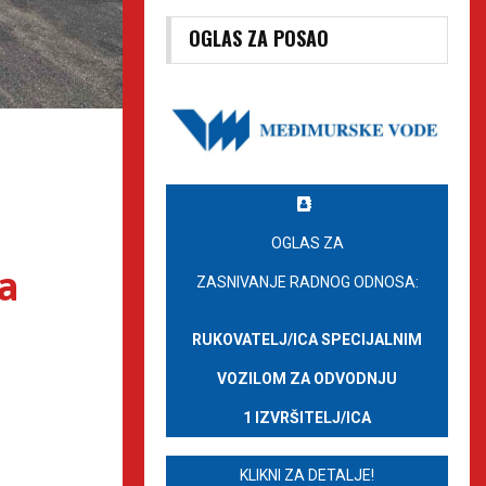
OGLAS ZA POSAO
OGLAS ZA
ra
ZASNIVANJE RADNOG ODNOSA:
RUKOVATELJ/ICA SPECIJALNIM
VOZILOM ZA ODVODNJU
1 IZVRŠITELJ/ICA
KLIKNI ZA DETALJE!