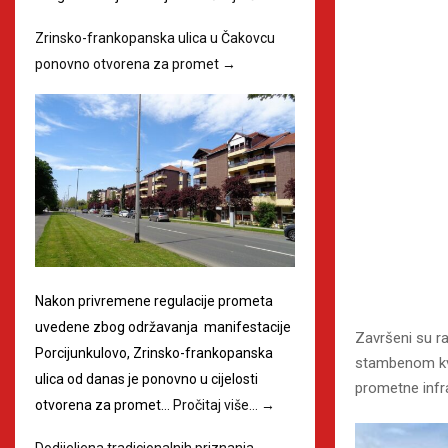
Zrinsko-frankopanska ulica u Čakovcu
ponovno otvorena za promet
→
Nakon privremene regulacije prometa
uvedene zbog održavanja manifestacije
Završeni su ra
Porcijunkulovo, Zrinsko-frankopanska
stambenom kva
ulica od danas je ponovno u cijelosti
prometne infr
otvorena za promet…
Pročitaj više…
→
Dodijeljena tradicionalnih priznanja