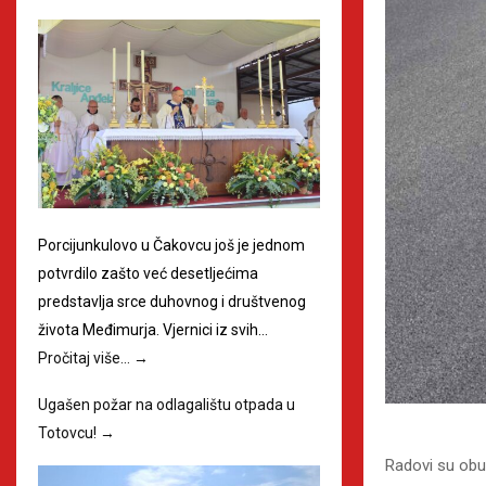
Porcijunkulovo u Čakovcu još je jednom
potvrdilo zašto već desetljećima
predstavlja srce duhovnog i društvenog
života Međimurja. Vjernici iz svih…
Pročitaj više…
→
Ugašen požar na odlagalištu otpada u
Totovcu!
→
Radovi su obuh