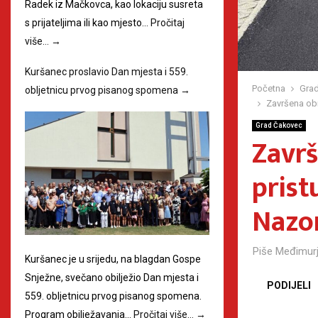
Radek iz Mačkovca, kao lokaciju susreta
s prijateljima ili kao mjesto…
Pročitaj
više…
→
Kuršanec proslavio Dan mjesta i 559.
Početna
Grad
obljetnicu prvog pisanog spomena
→
Završena obn
Grad Čakovec
Završ
prist
Nazo
Piše
Međimurj
Kuršanec je u srijedu, na blagdan Gospe
Snježne, svečano obilježio Dan mjesta i
PODIJELI
559. obljetnicu prvog pisanog spomena.
Program obilježavanja…
Pročitaj više…
→