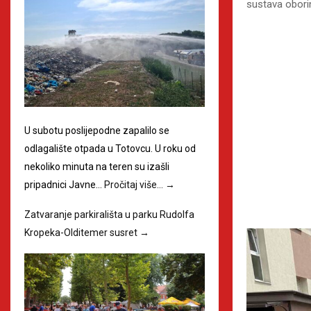
sustava oborin
U subotu poslijepodne zapalilo se
odlagalište otpada u Totovcu. U roku od
nekoliko minuta na teren su izašli
pripadnici Javne…
Pročitaj više…
→
Zatvaranje parkirališta u parku Rudolfa
Kropeka-Olditemer susret
→